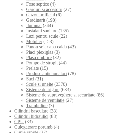
Fose septice
(4)
Garduri si accesorii
(27)
Gazon artificial
(6)
Gradinarit
(198)
Iluminat
(344)
Instalatii sanitare
(135)
Lazi pentru scule
(22)
Mobilier
(153)
Panou solar apa calda
(43)
Placi plexiglas
(3)
Plasa umbrire
(32)
Pompe de stropit
(44)
Prelate
(15)
Produse antidaunatori
(78)
Saci
(31)
Scule si unelte
(2370)
Sisteme de irigare
(633)
Sisteme de supraveghere si securitate
(86)
Sisteme de ventilatie
(27)
Trambuline
(3)
Cilindrii basculare
(38)
Cilindrii hidraulici
(88)
CPU
(33)
Culegatoare porumb
(4)
Cuple rapide
(27)