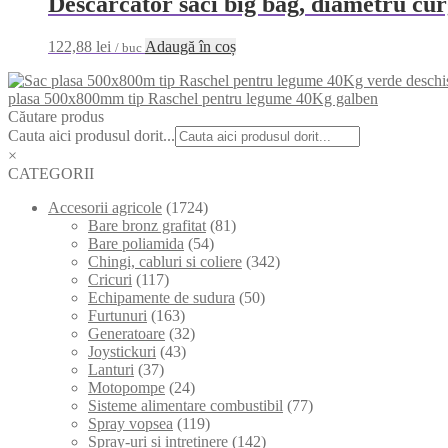
Descarcator saci big bag, diametru c
122,88
lei
Adaugă în coș
/ buc
plasa 500x800mm tip Raschel pentru legume 40Kg galben
Căutare produs
Cauta aici produsul dorit...
×
CATEGORII
Accesorii agricole
(1724)
Bare bronz grafitat
(81)
Bare poliamida
(54)
Chingi, cabluri si coliere
(342)
Cricuri
(117)
Echipamente de sudura
(50)
Furtunuri
(163)
Generatoare
(32)
Joystickuri
(43)
Lanturi
(37)
Motopompe
(24)
Sisteme alimentare combustibil
(77)
Spray vopsea
(119)
Spray-uri si intretinere
(142)