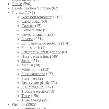
Curele
(596)
Degete balotiere/combine
(67)
Diverse
(1731)
Accesorii remorcare
(219)
Cablu troliu
(60)
Canistre
(15)
Covoare auto
(9)
Covoare cauciuc
(23)
Diverse
(251)
Echipamente de protectie
(174)
Folie stretch
(4)
Frigidere si lazi frigorifice
(64)
Huse pachete tigari
(46)
Jucarii
(51)
Manusi
(70)
Mufe rapide
(153)
Piese camioane
(173)
Plasa gard
(22)
Rezervoare plastic
(72)
Siguranta auto
(142)
Trotinete electrice
(3)
Truse
(150)
Truse O-ring
(29)
Electrice
(3305)
Acumulatori
(9)