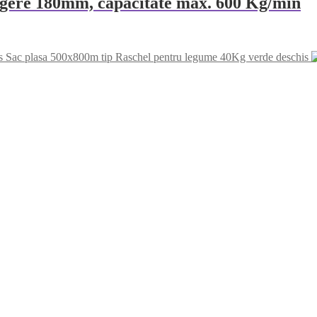
urgere 180mm, capacitate max. 600 Kg/min
Sac plasa 500x800m tip Raschel pentru legume 40Kg verde deschis