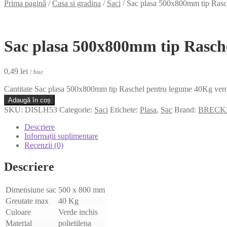
Prima pagină
/
Casa si gradina
/
Saci
/
Sac plasa 500x800mm tip Rasc
Sac plasa 500x800mm tip Rasche
0,49
lei
/ buc
Cantitate Sac plasa 500x800mm tip Raschel pentru legume 40Kg verd
Adaugă în coș
SKU:
DISLH53
Categorie:
Saci
Etichete:
Plasa
,
Sac
Brand:
BRECK
Descriere
Informații suplimentare
Recenzii (0)
Descriere
Dimensiune sac
500 x 800 mm
Greutate max
40 Kg
Culoare
Verde inchis
Material
polietilena