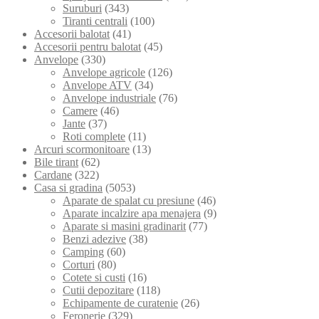
Suruburi
(343)
Tiranti centrali
(100)
Accesorii balotat
(41)
Accesorii pentru balotat
(45)
Anvelope
(330)
Anvelope agricole
(126)
Anvelope ATV
(34)
Anvelope industriale
(76)
Camere
(46)
Jante
(37)
Roti complete
(11)
Arcuri scormonitoare
(13)
Bile tirant
(62)
Cardane
(322)
Casa si gradina
(5053)
Aparate de spalat cu presiune
(46)
Aparate incalzire apa menajera
(9)
Aparate si masini gradinarit
(77)
Benzi adezive
(38)
Camping
(60)
Corturi
(80)
Cotete si custi
(16)
Cutii depozitare
(118)
Echipamente de curatenie
(26)
Feronerie
(329)