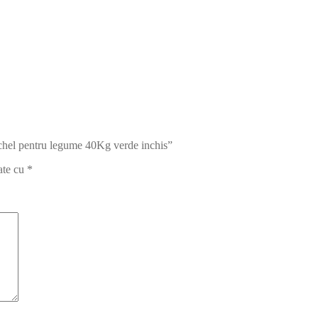
schel pentru legume 40Kg verde inchis”
ate cu
*