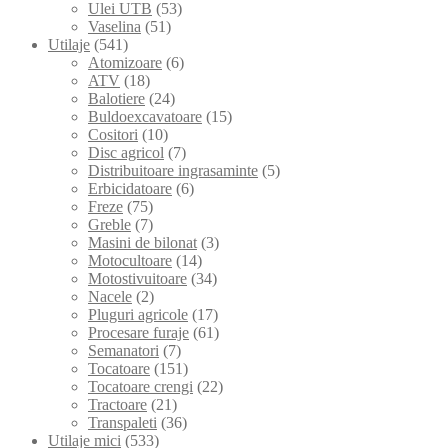
Ulei UTB
(53)
Vaselina
(51)
Utilaje
(541)
Atomizoare
(6)
ATV
(18)
Balotiere
(24)
Buldoexcavatoare
(15)
Cositori
(10)
Disc agricol
(7)
Distribuitoare ingrasaminte
(5)
Erbicidatoare
(6)
Freze
(75)
Greble
(7)
Masini de bilonat
(3)
Motocultoare
(14)
Motostivuitoare
(34)
Nacele
(2)
Pluguri agricole
(17)
Procesare furaje
(61)
Semanatori
(7)
Tocatoare
(151)
Tocatoare crengi
(22)
Tractoare
(21)
Transpaleti
(36)
Utilaje mici
(533)