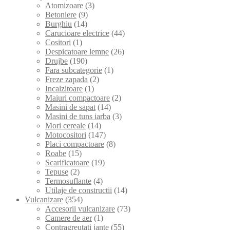
Atomizoare
(3)
Betoniere
(9)
Burghiu
(14)
Carucioare electrice
(44)
Cositori
(1)
Despicatoare lemne
(26)
Drujbe
(190)
Fara subcategorie
(1)
Freze zapada
(2)
Incalzitoare
(1)
Maiuri compactoare
(2)
Masini de sapat
(14)
Masini de tuns iarba
(3)
Mori cereale
(14)
Motocositori
(147)
Placi compactoare
(8)
Roabe
(15)
Scarificatoare
(19)
Tepuse
(2)
Termosuflante
(4)
Utilaje de constructii
(14)
Vulcanizare
(354)
Accesorii vulcanizare
(73)
Camere de aer
(1)
Contragreutati jante
(55)