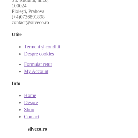
Str. Rudului, nr.20,
100024
Ploiești, Prahova
(+4)0736891898
contact@silveco.ro
Utile
Termeni și condiții
Despre cookies
Formular retur
My Account
Info
Home
Despre
Shop
Contact
silveco.ro