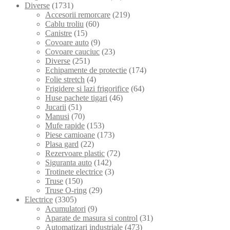
Diverse
(1731)
Accesorii remorcare
(219)
Cablu troliu
(60)
Canistre
(15)
Covoare auto
(9)
Covoare cauciuc
(23)
Diverse
(251)
Echipamente de protectie
(174)
Folie stretch
(4)
Frigidere si lazi frigorifice
(64)
Huse pachete tigari
(46)
Jucarii
(51)
Manusi
(70)
Mufe rapide
(153)
Piese camioane
(173)
Plasa gard
(22)
Rezervoare plastic
(72)
Siguranta auto
(142)
Trotinete electrice
(3)
Truse
(150)
Truse O-ring
(29)
Electrice
(3305)
Acumulatori
(9)
Aparate de masura si control
(31)
Automatizari industriale
(473)