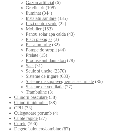
Gazon artificial
(6)
Gradinarit
(198)
Iluminat
(344)
Instalatii sanitare
(135)
Lazi pentru scule
(22)
Mobilier
(153)
Panou solar apa calda
(43)
Placi plexiglas
(3)
Plasa umbrire
(32)
Pompe de stropit
(44)
Prelate
(15)
Produse antidaunatori
(78)
Saci
(31)
Scule si unelte
(2370)
Sisteme de irigare
(633)
Sisteme de supraveghere si securitate
(86)
Sisteme de ventilatie
(27)
Trambuline
(3)
Cilindrii basculare
(38)
Cilindrii hidraulici
(88)
CPU
(33)
Culegatoare porumb
(4)
Cuple rapide
(27)
Curele
(596)
Degete balotiere/combine
(67)