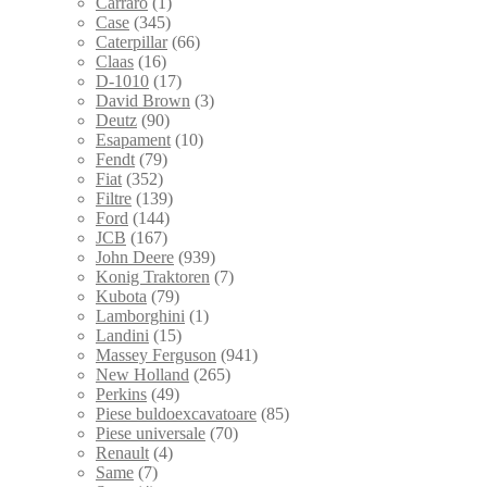
Carraro
(1)
Case
(345)
Caterpillar
(66)
Claas
(16)
D-1010
(17)
David Brown
(3)
Deutz
(90)
Esapament
(10)
Fendt
(79)
Fiat
(352)
Filtre
(139)
Ford
(144)
JCB
(167)
John Deere
(939)
Konig Traktoren
(7)
Kubota
(79)
Lamborghini
(1)
Landini
(15)
Massey Ferguson
(941)
New Holland
(265)
Perkins
(49)
Piese buldoexcavatoare
(85)
Piese universale
(70)
Renault
(4)
Same
(7)