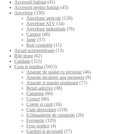
Accesorii balotat
(41)
Accesorii pentru balotat
(45)
Anvelope
(330)
Anvelope agricole
(126)
Anvelope ATV
(34)
Anvelope industriale
(76)
Camere
(46)
Jante
(37)
Roti complete
(11)
Arcuri scormonitoare
(13)
Bile tirant
(62)
Cardane
(322)
Casa si gradina
(5053)
Aparate de spalat cu presiune
(46)
Aparate incalzire apa menajera
(9)
Aparate si masini gradinarit
(77)
Benzi adezive
(38)
Camping
(60)
Corturi
(80)
Cotete si custi
(16)
Cutii depozitare
(118)
Echipamente de curatenie
(26)
Feronerie
(329)
Fose septice
(4)
Garduri si accesorii
(27)