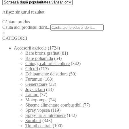
Afișez singurul rezultat
Căutare produs
Cauta aici produsul dorit...
×
CATEGORII
Accesorii agricole
(1724)
Bare bronz grafitat
(81)
Bare poliamida
(54)
Chingi, cabluri si coliere
(342)
Cricuri
(117)
Echipamente de sudura
(50)
Furtunuri
(163)
Generatoare
(32)
Joystickuri
(43)
Lanturi
(37)
Motopompe
(24)
Sisteme alimentare combustibil
(77)
Spray vopsea
(119)
Spray-uri si intretinere
(142)
Suruburi
(343)
Tiranti centrali
(100)