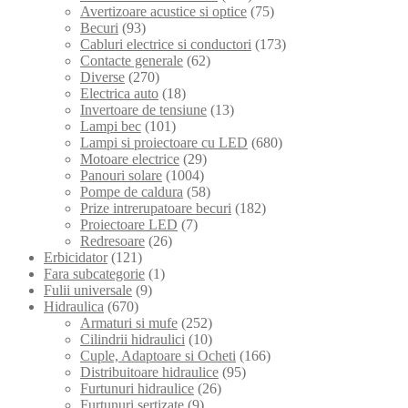
Avertizoare acustice si optice
(75)
Becuri
(93)
Cabluri electrice si conductori
(173)
Contacte generale
(62)
Diverse
(270)
Electrica auto
(18)
Invertoare de tensiune
(13)
Lampi bec
(101)
Lampi si proiectoare cu LED
(680)
Motoare electrice
(29)
Panouri solare
(1004)
Pompe de caldura
(58)
Prize intrerupatoare becuri
(182)
Proiectoare LED
(7)
Redresoare
(26)
Erbicidator
(121)
Fara subcategorie
(1)
Fulii universale
(9)
Hidraulica
(670)
Armaturi si mufe
(252)
Cilindrii hidraulici
(10)
Cuple, Adaptoare si Ocheti
(166)
Distribuitoare hidraulice
(95)
Furtunuri hidraulice
(26)
Furtunuri sertizate
(9)