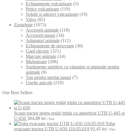
Echipamente vulcanizare
(5)
Petice vulcanizare
(119)
Solutii si adezivi vulcanizare
(19)
Valve
(82)
Zootehnie
(1073)
Accesorii animale
(118)
Accesorii pasari
(34)
Adapatori animale
(112)
Echipamente de procesare
(30)
Gard electric
(321)
Marcare animale
(24)
Mulgatoare
(208)
Suplimente nutritive cu vitamine si minerale pentru
animale
(9)
Tun pentru speriat pasari
(7)
Unelte apicole
(210)
Our Best Sellers
Scaun tractor negru reglaj triplu cu amortizor UTB U-445 si
U-650
304,88
lei
/ buc
Toba
evacuare tractor UTB U-650 110.05.019
92,45
lei
/ buc