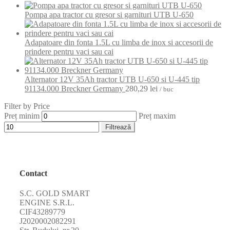
Pompa apa tractor cu gresor si garnituri UTB U-650
Adapatoare din fonta 1.5L cu limba de inox si accesorii de
prindere pentru vaci sau cai
Alternator 12V 35Ah tractor UTB U-650 si U-445 tip
91134.000 Breckner Germany
280,29
lei
/ buc
Filter by Price
Preț minim
Preț maxim
Filtrează
Contact
S.C. GOLD SMART
ENGINE S.R.L.
CIF43289779
J2020002082291