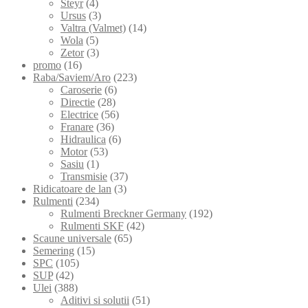
Steyr
(4)
Ursus
(3)
Valtra (Valmet)
(14)
Wola
(5)
Zetor
(3)
promo
(16)
Raba/Saviem/Aro
(223)
Caroserie
(6)
Directie
(28)
Electrice
(56)
Franare
(36)
Hidraulica
(6)
Motor
(53)
Sasiu
(1)
Transmisie
(37)
Ridicatoare de lan
(3)
Rulmenti
(234)
Rulmenti Breckner Germany
(192)
Rulmenti SKF
(42)
Scaune universale
(65)
Semering
(15)
SPC
(105)
SUP
(42)
Ulei
(388)
Aditivi si solutii
(51)