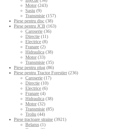
Injectie
(34)
Motor
(243)
Sasiu
(9)
Transmisie
(157)
Piese pentru disc
(38)
Piese pentru JCB
(163)
Caroserie
(36)
Directie
(11)
Electrice
(8)
Franare
(2)
Hidraulica
(38)
Motor
(33)
Transmisie
(35)
Piese pentru plug
(86)
Piese pentru Tractor Forestier
(236)
Caroserie
(17)
Directie
(10)
Electrice
(6)
Franare
(4)
Hidraulica
(38)
Motor
(32)
Transmisie
(85)
Troliu
(44)
Piese tractoare straine
(3921)
Belarus
(1)