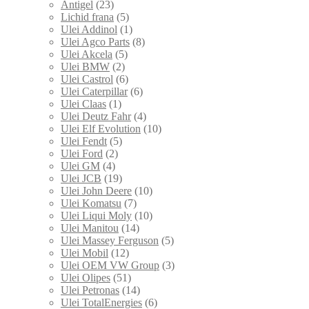
Antigel
(23)
Lichid frana
(5)
Ulei Addinol
(1)
Ulei Agco Parts
(8)
Ulei Akcela
(5)
Ulei BMW
(2)
Ulei Castrol
(6)
Ulei Caterpillar
(6)
Ulei Claas
(1)
Ulei Deutz Fahr
(4)
Ulei Elf Evolution
(10)
Ulei Fendt
(5)
Ulei Ford
(2)
Ulei GM
(4)
Ulei JCB
(19)
Ulei John Deere
(10)
Ulei Komatsu
(7)
Ulei Liqui Moly
(10)
Ulei Manitou
(14)
Ulei Massey Ferguson
(5)
Ulei Mobil
(12)
Ulei OEM VW Group
(3)
Ulei Olipes
(51)
Ulei Petronas
(14)
Ulei TotalEnergies
(6)