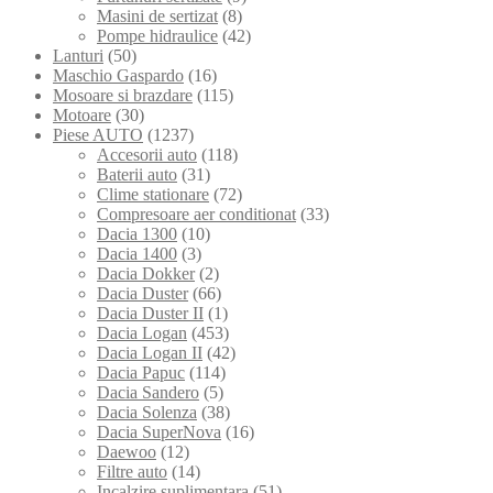
Masini de sertizat
(8)
Pompe hidraulice
(42)
Lanturi
(50)
Maschio Gaspardo
(16)
Mosoare si brazdare
(115)
Motoare
(30)
Piese AUTO
(1237)
Accesorii auto
(118)
Baterii auto
(31)
Clime stationare
(72)
Compresoare aer conditionat
(33)
Dacia 1300
(10)
Dacia 1400
(3)
Dacia Dokker
(2)
Dacia Duster
(66)
Dacia Duster II
(1)
Dacia Logan
(453)
Dacia Logan II
(42)
Dacia Papuc
(114)
Dacia Sandero
(5)
Dacia Solenza
(38)
Dacia SuperNova
(16)
Daewoo
(12)
Filtre auto
(14)
Incalzire suplimentara
(51)