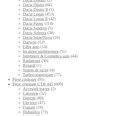
Dacia Dokker
(2)
Dacia Duster
(66)
Dacia Duster II
(1)
Dacia Logan
(453)
Dacia Logan II
(42)
Dacia Papuc
(114)
Dacia Sandero
(5)
Dacia Solenza
(38)
Dacia SuperNova
(16)
Daewoo
(12)
Filtre auto
(14)
Incalzire suplimentara
(51)
Intretinere & Cosmetica auto
(44)
Radiatoare
(30)
Renault
(1)
Sistem de racire
(4)
Turbocompresoare
(77)
Piese cositoare
(95)
Piese originale UTB 445
(609)
Accesorii tractor
(2)
Caroserie
(32)
Directie
(80)
Electrice
(47)
Franare
(19)
Hidraulica
(73)