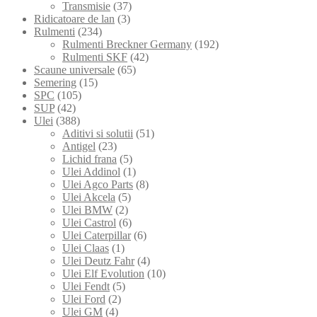
Transmisie
(37)
Ridicatoare de lan
(3)
Rulmenti
(234)
Rulmenti Breckner Germany
(192)
Rulmenti SKF
(42)
Scaune universale
(65)
Semering
(15)
SPC
(105)
SUP
(42)
Ulei
(388)
Aditivi si solutii
(51)
Antigel
(23)
Lichid frana
(5)
Ulei Addinol
(1)
Ulei Agco Parts
(8)
Ulei Akcela
(5)
Ulei BMW
(2)
Ulei Castrol
(6)
Ulei Caterpillar
(6)
Ulei Claas
(1)
Ulei Deutz Fahr
(4)
Ulei Elf Evolution
(10)
Ulei Fendt
(5)
Ulei Ford
(2)
Ulei GM
(4)