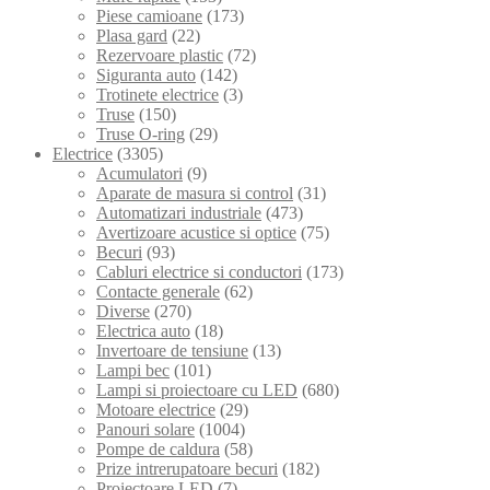
Piese camioane
(173)
Plasa gard
(22)
Rezervoare plastic
(72)
Siguranta auto
(142)
Trotinete electrice
(3)
Truse
(150)
Truse O-ring
(29)
Electrice
(3305)
Acumulatori
(9)
Aparate de masura si control
(31)
Automatizari industriale
(473)
Avertizoare acustice si optice
(75)
Becuri
(93)
Cabluri electrice si conductori
(173)
Contacte generale
(62)
Diverse
(270)
Electrica auto
(18)
Invertoare de tensiune
(13)
Lampi bec
(101)
Lampi si proiectoare cu LED
(680)
Motoare electrice
(29)
Panouri solare
(1004)
Pompe de caldura
(58)
Prize intrerupatoare becuri
(182)
Proiectoare LED
(7)