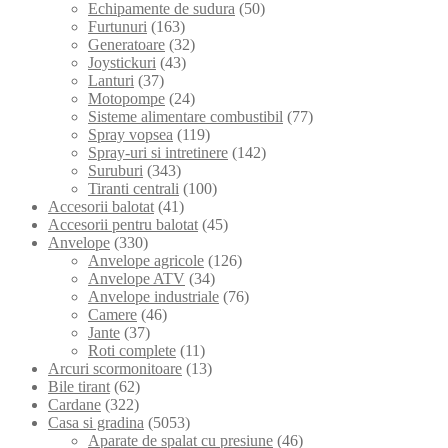
Echipamente de sudura
(50)
Furtunuri
(163)
Generatoare
(32)
Joystickuri
(43)
Lanturi
(37)
Motopompe
(24)
Sisteme alimentare combustibil
(77)
Spray vopsea
(119)
Spray-uri si intretinere
(142)
Suruburi
(343)
Tiranti centrali
(100)
Accesorii balotat
(41)
Accesorii pentru balotat
(45)
Anvelope
(330)
Anvelope agricole
(126)
Anvelope ATV
(34)
Anvelope industriale
(76)
Camere
(46)
Jante
(37)
Roti complete
(11)
Arcuri scormonitoare
(13)
Bile tirant
(62)
Cardane
(322)
Casa si gradina
(5053)
Aparate de spalat cu presiune
(46)