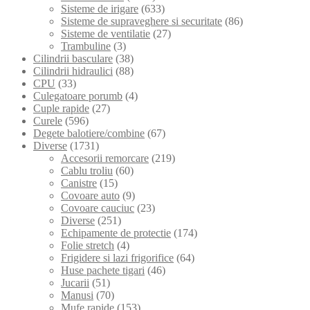
Sisteme de irigare
(633)
Sisteme de supraveghere si securitate
(86)
Sisteme de ventilatie
(27)
Trambuline
(3)
Cilindrii basculare
(38)
Cilindrii hidraulici
(88)
CPU
(33)
Culegatoare porumb
(4)
Cuple rapide
(27)
Curele
(596)
Degete balotiere/combine
(67)
Diverse
(1731)
Accesorii remorcare
(219)
Cablu troliu
(60)
Canistre
(15)
Covoare auto
(9)
Covoare cauciuc
(23)
Diverse
(251)
Echipamente de protectie
(174)
Folie stretch
(4)
Frigidere si lazi frigorifice
(64)
Huse pachete tigari
(46)
Jucarii
(51)
Manusi
(70)
Mufe rapide
(153)