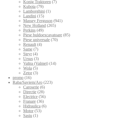
Konig Traktoren
(7)
Kubota
(79)
Lamborghini
(1)
Landini
(15)
Massey Ferguson
(941)
New Holland
(265)
Perkins
(49)
Piese buldoexcavatoare
(85)
Piese universale
(70)
Renault
(4)
Same
(7)
Steyr
(4)
Ursus
(3)
Valtra (Valmet)
(14)
Wola
(5)
Zetor
(3)
promo
(16)
Raba/Saviem/Aro
(223)
Caroserie
(6)
Directie
(28)
Electrice
(56)
Franare
(36)
Hidraulica
(6)
Motor
(53)
Sasiu
(1)