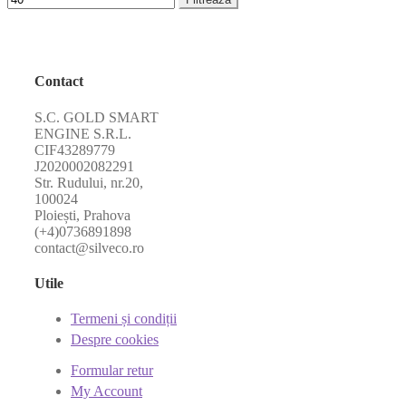
Contact
S.C. GOLD SMART
ENGINE S.R.L.
CIF43289779
J2020002082291
Str. Rudului, nr.20,
100024
Ploiești, Prahova
(+4)0736891898
contact@silveco.ro
Utile
Termeni și condiții
Despre cookies
Formular retur
My Account