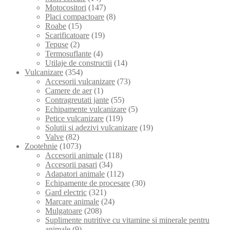
Motocositori
(147)
Placi compactoare
(8)
Roabe
(15)
Scarificatoare
(19)
Tepuse
(2)
Termosuflante
(4)
Utilaje de constructii
(14)
Vulcanizare
(354)
Accesorii vulcanizare
(73)
Camere de aer
(1)
Contragreutati jante
(55)
Echipamente vulcanizare
(5)
Petice vulcanizare
(119)
Solutii si adezivi vulcanizare
(19)
Valve
(82)
Zootehnie
(1073)
Accesorii animale
(118)
Accesorii pasari
(34)
Adapatori animale
(112)
Echipamente de procesare
(30)
Gard electric
(321)
Marcare animale
(24)
Mulgatoare
(208)
Suplimente nutritive cu vitamine si minerale pentru
animale
(9)