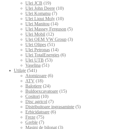
Ulei JCB
(19)
Ulei John Deere
(10)
Ulei Komatsu
(7)
Ulei Liqui Moly
(10)
Ulei Manitou
(14)
Ulei Massey Ferguson
(5)
Ulei Mobil
(12)
Ulei OEM VW Group
(3)
Ulei Olipes
(51)
Ulei Petronas
(14)
Ulei TotalEnergies
(6)
Ulei UTB
(53)
Vaselina
(51)
Utilaje
(541)
Atomizoare
(6)
ATV
(18)
Balotiere
(24)
Buldoexcavatoare
(15)
Cositori
(10)
Disc agricol
(7)
Distribuitoare ingrasaminte
(5)
Erbicidatoare
(6)
Freze
(75)
Greble
(7)
Masini de bilonat
(3)