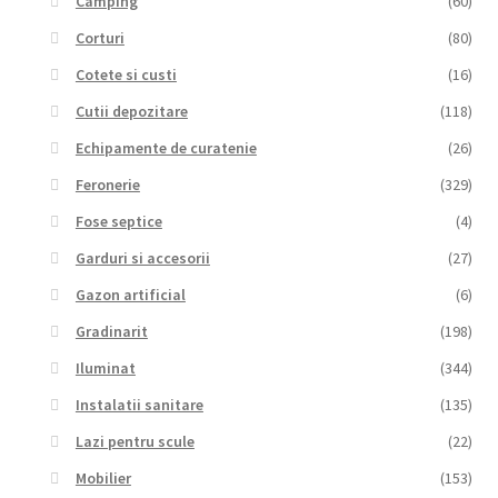
Camping
(60)
Corturi
(80)
Cotete si custi
(16)
Cutii depozitare
(118)
Echipamente de curatenie
(26)
Feronerie
(329)
Fose septice
(4)
Garduri si accesorii
(27)
Gazon artificial
(6)
Gradinarit
(198)
Iluminat
(344)
Instalatii sanitare
(135)
Lazi pentru scule
(22)
Mobilier
(153)