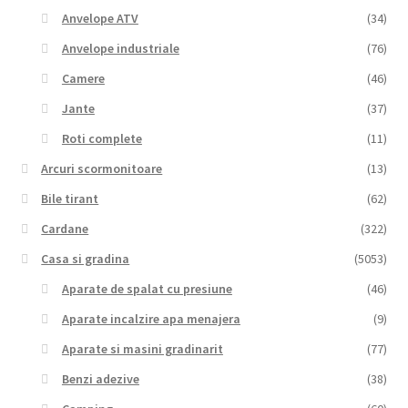
Anvelope ATV
(34)
Anvelope industriale
(76)
Camere
(46)
Jante
(37)
Roti complete
(11)
Arcuri scormonitoare
(13)
Bile tirant
(62)
Cardane
(322)
Casa si gradina
(5053)
Aparate de spalat cu presiune
(46)
Aparate incalzire apa menajera
(9)
Aparate si masini gradinarit
(77)
Benzi adezive
(38)