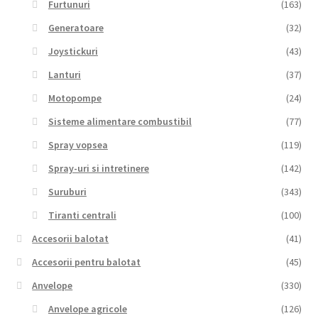
Furtunuri
(163)
Generatoare
(32)
Joystickuri
(43)
Lanturi
(37)
Motopompe
(24)
Sisteme alimentare combustibil
(77)
Spray vopsea
(119)
Spray-uri si intretinere
(142)
Suruburi
(343)
Tiranti centrali
(100)
Accesorii balotat
(41)
Accesorii pentru balotat
(45)
Anvelope
(330)
Anvelope agricole
(126)