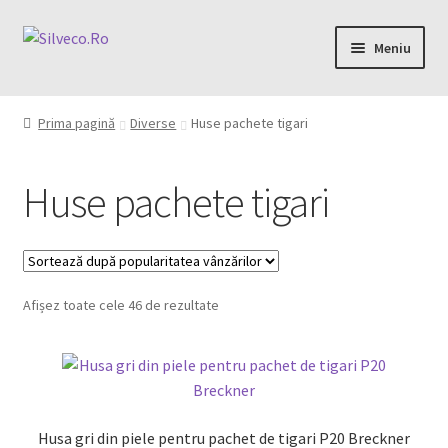
Meniu
Home
Prima pagină
Diverse
Huse pachete tigari
Despre
Huse pachete tigari
Magazin
My account
Afișez toate cele 46 de rezultate
Contact
0,00 lei
Husa gri din piele pentru pachet de tigari P20 Breckner