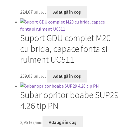
224,67
lei
Adaugă în coș
/ buc
Suport GDU complet M20
cu brida, capace fonta si
rulment UC511
259,03
lei
Adaugă în coș
/ buc
Subar opritor boabe SUP29
4.26 tip PN
2,95
lei
Adaugă în coș
/ buc