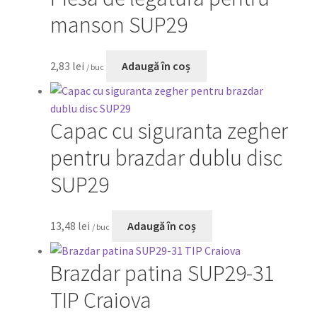
manson SUP29
2,83
lei
Adaugă în coș
/ buc
Capac cu siguranta zegher
pentru brazdar dublu disc
SUP29
13,48
lei
Adaugă în coș
/ buc
Brazdar patina SUP29-31
TIP Craiova