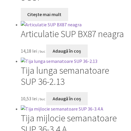
Citește mai mult
Articulatie SUP BX87 neagra
14,18
lei
Adaugă în coș
/ buc
Tija lunga semanatoare
SUP 36-2.13
10,53
lei
Adaugă în coș
/ buc
Tija mijlocie semanatoare
SUP 36-3.4 A