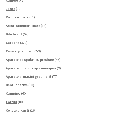
Camere
(46)
Jante
(37)
Roti complete
(11)
Arcuri scormonitoare
(13)
Bile tirant
(62)
Cardane
(322)
Casa si gradina
(5053)
Aparate de spalat cu presiune
(46)
Aparate incalzire apa menajera
(9)
Aparate si masini gradinarit
(77)
Benzi adezive
(38)
Camping
(60)
Corturi
(80)
Cotete si custi
(16)