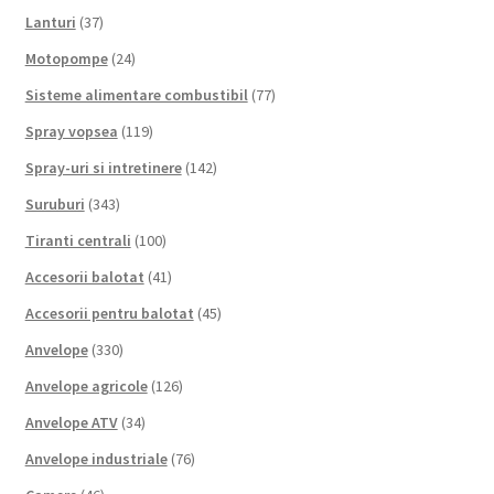
Lanturi
(37)
Motopompe
(24)
Sisteme alimentare combustibil
(77)
Spray vopsea
(119)
Spray-uri si intretinere
(142)
Suruburi
(343)
Tiranti centrali
(100)
Accesorii balotat
(41)
Accesorii pentru balotat
(45)
Anvelope
(330)
Anvelope agricole
(126)
Anvelope ATV
(34)
Anvelope industriale
(76)