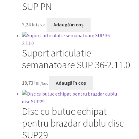
SUP PN
0,00 lei
3,24
lei
Adaugă în coș
/ buc
Suport articulatie
semanatoare SUP 36-2.11.0
18,73
lei
Adaugă în coș
/ buc
Disc cu butuc echipat
pentru brazdar dublu disc
SUP29