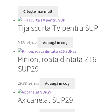
Citește mai mult
Tija scurta TV pentru SUP
9,63
lei
Adaugă în coș
/ buc
Pinion, roata dintata Z16
SUP29
29,38
lei
Adaugă în coș
/ buc
Ax canelat SUP29