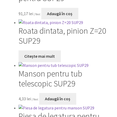
91,17
lei
Adaugă în coș
/ buc
Roata dintata, pinion Z=20
SUP29
Citește mai mult
Manson pentru tub
telescopic SUP29
4,33
lei
Adaugă în coș
/ buc
Piesa de legatura pentru