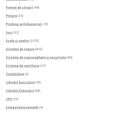
Pompe de stropit
(44)
Prelate
(15)
Produse antidaunatori
(78)
Saci
(31)
Scule si unelte
(2370)
Sisteme de irigare
(633)
Sisteme de supraveghere si securitate
(86)
Sisteme de ventilatie
(27)
Trambuline
(3)
Cilindrii basculare
(38)
Cilindrii hidraulici
(88)
CPU
(33)
Culegatoare porumb
(4)