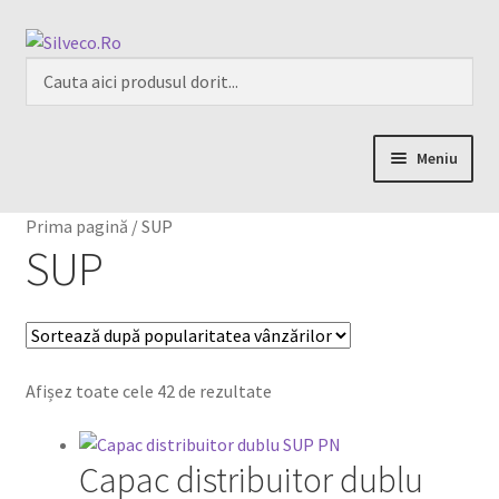
Meniu
Home
Prima pagină
/
SUP
SUP
Despre
Magazin
My account
Afișez toate cele 42 de rezultate
Contact
Capac distribuitor dublu