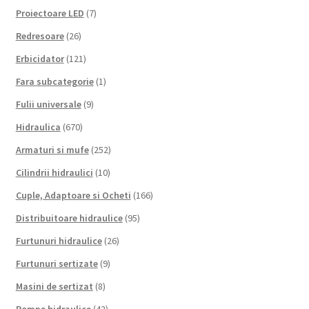
Proiectoare LED
(7)
Redresoare
(26)
Erbicidator
(121)
Fara subcategorie
(1)
Fulii universale
(9)
Hidraulica
(670)
Armaturi si mufe
(252)
Cilindrii hidraulici
(10)
Cuple, Adaptoare si Ocheti
(166)
Distribuitoare hidraulice
(95)
Furtunuri hidraulice
(26)
Furtunuri sertizate
(9)
Masini de sertizat
(8)
Pompe hidraulice
(42)