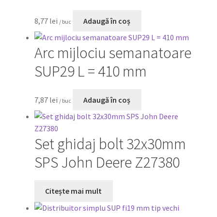
8,77
lei
Adaugă în coș
/ buc
Arc mijlociu semanatoare
SUP29 L = 410 mm
7,87
lei
Adaugă în coș
/ buc
Set ghidaj bolt 32x30mm
SPS John Deere Z27380
Citește mai mult