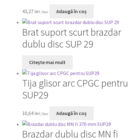
43,27
lei
Adaugă în coș
/ buc
Brat suport scurt brazdar
dublu disc SUP 29
Citește mai mult
Tija glisor arc CPGC pentru
SUP29
10,64
lei
Adaugă în coș
/ buc
Brazdar dublu disc MN fi