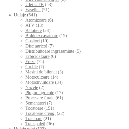
Ulei UTB
(53)
Vaselina
(51)
Utilaje
(541)
Atomizoare
(6)
ATV
(18)
Balotiere
(24)
Buldoexcavatoare
(15)
Cositori
(10)
Disc agricol
(7)
Distribuitoare ingrasaminte
(5)
Erbicidatoare
(6)
Freze
(75)
Greble
(7)
Masini de bilonat
(3)
Motocultoare
(14)
Motostivuitoare
(34)
Nacele
(2)
Pluguri agricole
(17)
Procesare furaje
(61)
Semanatori
(7)
Tocatoare
(151)
Tocatoare crengi
(22)
Tractoare
(21)
Transpaleti
(36)
Utilaje mici
(533)