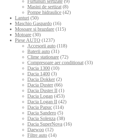
Furtunuri sertizate
(9)
Masini de sertizat
(8)
Pompe hidraulice
(42)
Lanturi
(50)
Maschio Gaspardo
(16)
Mosoare si brazdare
(115)
Motoare
(30)
Piese AUTO
(1237)
Accesorii auto
(118)
Baterii auto
(31)
Clime stationare
(72)
Compresoare aer conditionat
(33)
Dacia 1300
(10)
Dacia 1400
(3)
Dacia Dokker
(2)
Dacia Duster
(66)
Dacia Duster II
(1)
Dacia Logan
(453)
Dacia Logan II
(42)
Dacia Papuc
(114)
Dacia Sandero
(5)
Dacia Solenza
(38)
Dacia SuperNova
(16)
Daewoo
(12)
Filtre auto
(14)