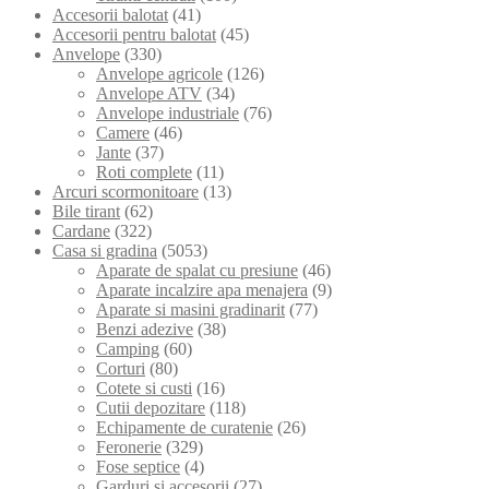
Accesorii balotat
(41)
Accesorii pentru balotat
(45)
Anvelope
(330)
Anvelope agricole
(126)
Anvelope ATV
(34)
Anvelope industriale
(76)
Camere
(46)
Jante
(37)
Roti complete
(11)
Arcuri scormonitoare
(13)
Bile tirant
(62)
Cardane
(322)
Casa si gradina
(5053)
Aparate de spalat cu presiune
(46)
Aparate incalzire apa menajera
(9)
Aparate si masini gradinarit
(77)
Benzi adezive
(38)
Camping
(60)
Corturi
(80)
Cotete si custi
(16)
Cutii depozitare
(118)
Echipamente de curatenie
(26)
Feronerie
(329)
Fose septice
(4)
Garduri si accesorii
(27)