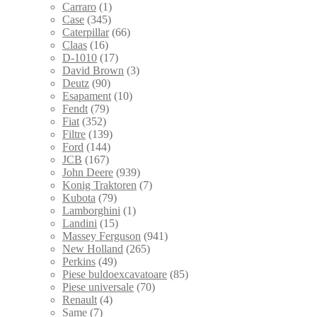
Carraro
(1)
Case
(345)
Caterpillar
(66)
Claas
(16)
D-1010
(17)
David Brown
(3)
Deutz
(90)
Esapament
(10)
Fendt
(79)
Fiat
(352)
Filtre
(139)
Ford
(144)
JCB
(167)
John Deere
(939)
Konig Traktoren
(7)
Kubota
(79)
Lamborghini
(1)
Landini
(15)
Massey Ferguson
(941)
New Holland
(265)
Perkins
(49)
Piese buldoexcavatoare
(85)
Piese universale
(70)
Renault
(4)
Same
(7)