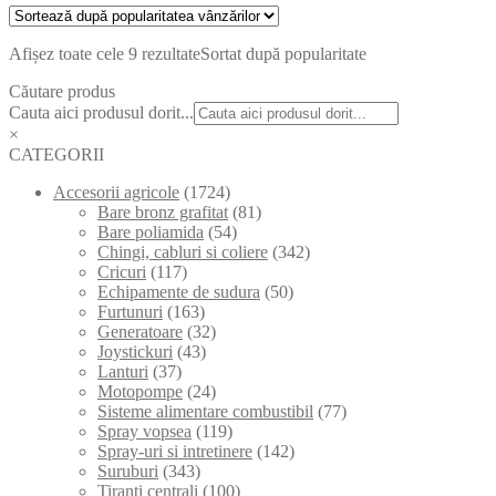
Afișez toate cele 9 rezultate
Sortat după popularitate
Căutare produs
Cauta aici produsul dorit...
×
CATEGORII
Accesorii agricole
(1724)
Bare bronz grafitat
(81)
Bare poliamida
(54)
Chingi, cabluri si coliere
(342)
Cricuri
(117)
Echipamente de sudura
(50)
Furtunuri
(163)
Generatoare
(32)
Joystickuri
(43)
Lanturi
(37)
Motopompe
(24)
Sisteme alimentare combustibil
(77)
Spray vopsea
(119)
Spray-uri si intretinere
(142)
Suruburi
(343)
Tiranti centrali
(100)