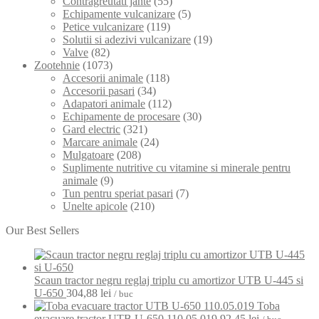
Contragreutati jante
(55)
Echipamente vulcanizare
(5)
Petice vulcanizare
(119)
Solutii si adezivi vulcanizare
(19)
Valve
(82)
Zootehnie
(1073)
Accesorii animale
(118)
Accesorii pasari
(34)
Adapatori animale
(112)
Echipamente de procesare
(30)
Gard electric
(321)
Marcare animale
(24)
Mulgatoare
(208)
Suplimente nutritive cu vitamine si minerale pentru
animale
(9)
Tun pentru speriat pasari
(7)
Unelte apicole
(210)
Our Best Sellers
Scaun tractor negru reglaj triplu cu amortizor UTB U-445 si
U-650
304,88
lei
/ buc
Toba
evacuare tractor UTB U-650 110.05.019
92,45
lei