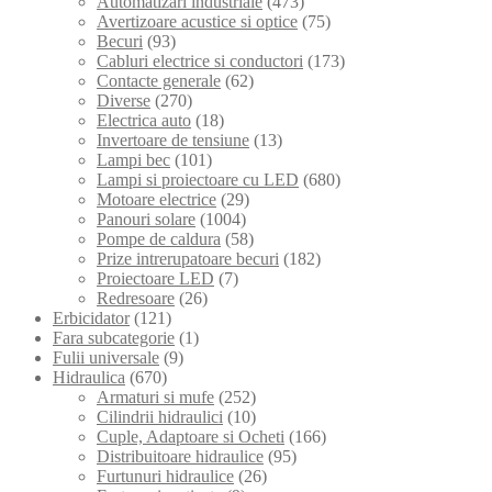
Automatizari industriale
(473)
Avertizoare acustice si optice
(75)
Becuri
(93)
Cabluri electrice si conductori
(173)
Contacte generale
(62)
Diverse
(270)
Electrica auto
(18)
Invertoare de tensiune
(13)
Lampi bec
(101)
Lampi si proiectoare cu LED
(680)
Motoare electrice
(29)
Panouri solare
(1004)
Pompe de caldura
(58)
Prize intrerupatoare becuri
(182)
Proiectoare LED
(7)
Redresoare
(26)
Erbicidator
(121)
Fara subcategorie
(1)
Fulii universale
(9)
Hidraulica
(670)
Armaturi si mufe
(252)
Cilindrii hidraulici
(10)
Cuple, Adaptoare si Ocheti
(166)
Distribuitoare hidraulice
(95)
Furtunuri hidraulice
(26)