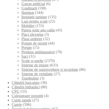
Gazon artificial
(6)
Gradinarit
(198)
Iluminat
(344)
Instalatii sanitare
(135)
Lazi pentru scule
(22)
Mobilier
(153)
Panou solar apa calda
(43)
Placi plexiglas
(3)
Plasa umbrire
(32)
Pompe de stropit
(44)
Prelate
(15)
Produse antidaunatori
(78)
Saci
(31)
Scule si unelte
(2370)
Sisteme de irigare
(633)
Sisteme de supraveghere si securitate
(86)
Sisteme de ventilatie
(27)
Trambuline
(3)
Cilindrii basculare
(38)
Cilindrii hidraulici
(88)
CPU
(33)
Culegatoare porumb
(4)
Cuple rapide
(27)
Curele
(596)
Degete balotiere/combine
(67)