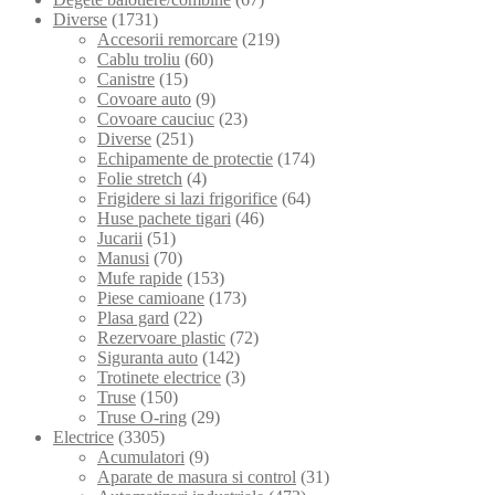
Diverse
(1731)
Accesorii remorcare
(219)
Cablu troliu
(60)
Canistre
(15)
Covoare auto
(9)
Covoare cauciuc
(23)
Diverse
(251)
Echipamente de protectie
(174)
Folie stretch
(4)
Frigidere si lazi frigorifice
(64)
Huse pachete tigari
(46)
Jucarii
(51)
Manusi
(70)
Mufe rapide
(153)
Piese camioane
(173)
Plasa gard
(22)
Rezervoare plastic
(72)
Siguranta auto
(142)
Trotinete electrice
(3)
Truse
(150)
Truse O-ring
(29)
Electrice
(3305)
Acumulatori
(9)
Aparate de masura si control
(31)