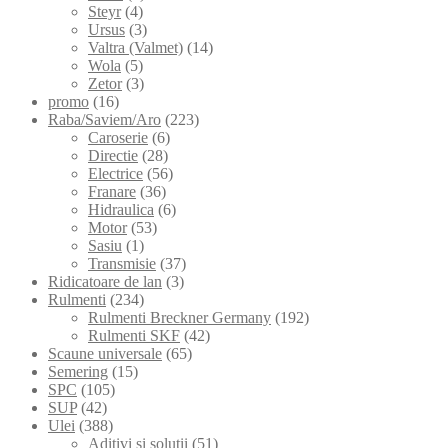
Steyr
(4)
Ursus
(3)
Valtra (Valmet)
(14)
Wola
(5)
Zetor
(3)
promo
(16)
Raba/Saviem/Aro
(223)
Caroserie
(6)
Directie
(28)
Electrice
(56)
Franare
(36)
Hidraulica
(6)
Motor
(53)
Sasiu
(1)
Transmisie
(37)
Ridicatoare de lan
(3)
Rulmenti
(234)
Rulmenti Breckner Germany
(192)
Rulmenti SKF
(42)
Scaune universale
(65)
Semering
(15)
SPC
(105)
SUP
(42)
Ulei
(388)
Aditivi si solutii
(51)