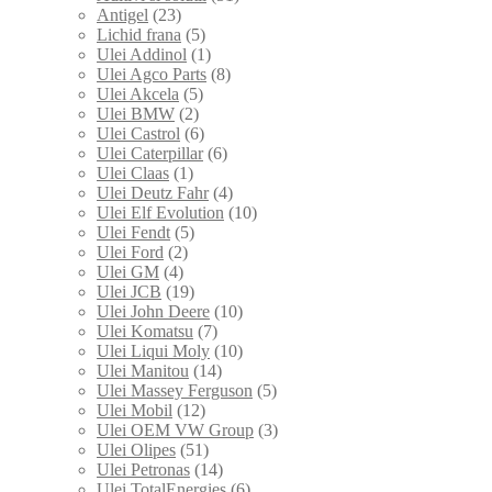
Antigel
(23)
Lichid frana
(5)
Ulei Addinol
(1)
Ulei Agco Parts
(8)
Ulei Akcela
(5)
Ulei BMW
(2)
Ulei Castrol
(6)
Ulei Caterpillar
(6)
Ulei Claas
(1)
Ulei Deutz Fahr
(4)
Ulei Elf Evolution
(10)
Ulei Fendt
(5)
Ulei Ford
(2)
Ulei GM
(4)
Ulei JCB
(19)
Ulei John Deere
(10)
Ulei Komatsu
(7)
Ulei Liqui Moly
(10)
Ulei Manitou
(14)
Ulei Massey Ferguson
(5)
Ulei Mobil
(12)
Ulei OEM VW Group
(3)
Ulei Olipes
(51)
Ulei Petronas
(14)
Ulei TotalEnergies
(6)