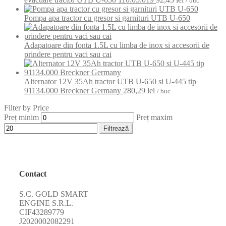
/ buc
Pompa apa tractor cu gresor si garnituri UTB U-650
Adapatoare din fonta 1.5L cu limba de inox si accesorii de
prindere pentru vaci sau cai
Alternator 12V 35Ah tractor UTB U-650 si U-445 tip
91134.000 Breckner Germany
280,29
lei
/ buc
Filter by Price
Preț minim
Preț maxim
Filtrează
Contact
S.C. GOLD SMART
ENGINE S.R.L.
CIF43289779
J2020002082291