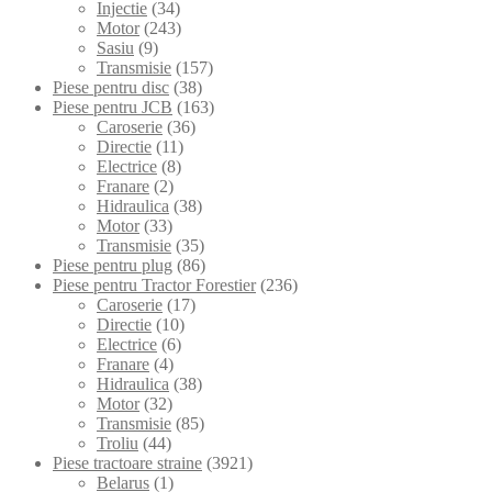
Injectie
(34)
Motor
(243)
Sasiu
(9)
Transmisie
(157)
Piese pentru disc
(38)
Piese pentru JCB
(163)
Caroserie
(36)
Directie
(11)
Electrice
(8)
Franare
(2)
Hidraulica
(38)
Motor
(33)
Transmisie
(35)
Piese pentru plug
(86)
Piese pentru Tractor Forestier
(236)
Caroserie
(17)
Directie
(10)
Electrice
(6)
Franare
(4)
Hidraulica
(38)
Motor
(32)
Transmisie
(85)
Troliu
(44)
Piese tractoare straine
(3921)
Belarus
(1)