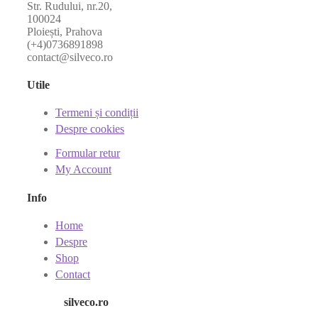
Str. Rudului, nr.20,
100024
Ploiești, Prahova
(+4)0736891898
contact@silveco.ro
Utile
Termeni și condiții
Despre cookies
Formular retur
My Account
Info
Home
Despre
Shop
Contact
silveco.ro