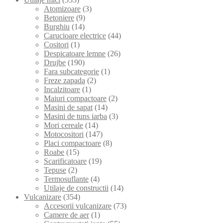
Atomizoare
(3)
Betoniere
(9)
Burghiu
(14)
Carucioare electrice
(44)
Cositori
(1)
Despicatoare lemne
(26)
Drujbe
(190)
Fara subcategorie
(1)
Freze zapada
(2)
Incalzitoare
(1)
Maiuri compactoare
(2)
Masini de sapat
(14)
Masini de tuns iarba
(3)
Mori cereale
(14)
Motocositori
(147)
Placi compactoare
(8)
Roabe
(15)
Scarificatoare
(19)
Tepuse
(2)
Termosuflante
(4)
Utilaje de constructii
(14)
Vulcanizare
(354)
Accesorii vulcanizare
(73)
Camere de aer
(1)