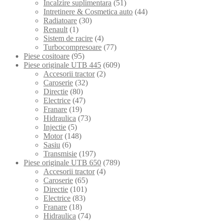
Incalzire suplimentara
(51)
Intretinere & Cosmetica auto
(44)
Radiatoare
(30)
Renault
(1)
Sistem de racire
(4)
Turbocompresoare
(77)
Piese cositoare
(95)
Piese originale UTB 445
(609)
Accesorii tractor
(2)
Caroserie
(32)
Directie
(80)
Electrice
(47)
Franare
(19)
Hidraulica
(73)
Injectie
(5)
Motor
(148)
Sasiu
(6)
Transmisie
(197)
Piese originale UTB 650
(789)
Accesorii tractor
(4)
Caroserie
(65)
Directie
(101)
Electrice
(83)
Franare
(18)
Hidraulica
(74)