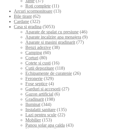
Jante
(37)
Roti complete
(11)
Arcuri scormonitoare
(13)
Bile tirant
(62)
Cardane
(322)
Casa si gradina
(5053)
Aparate de spalat cu presiune
(46)
Aparate incalzire apa menajera
(9)
Aparate si masini gradinarit
(77)
Benzi adezive
(38)
Camping
(60)
Corturi
(80)
Cotete si custi
(16)
Cutii depozitare
(118)
Echipamente de curatenie
(26)
Feronerie
(329)
Fose septice
(4)
Garduri si accesorii
(27)
Gazon artificial
(6)
Gradinarit
(198)
Iluminat
(344)
Instalatii sanitare
(135)
Lazi pentru scule
(22)
Mobilier
(153)
Panou solar apa calda
(43)