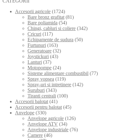
CATEGORII
Accesorii agricole
(1724)
Bare bronz grafitat
(81)
Bare poliamida
(54)
Chingi, cabluri si coliere
(342)
Cricuri
(117)
Echipamente de sudura
(50)
Furtunuri
(163)
Generatoare
(32)
Joystickuri
(43)
Lanturi
(37)
Motopompe
(24)
Sisteme alimentare combustibil
(77)
Spray vopsea
(119)
Spray-uri si intretinere
(142)
Suruburi
(343)
Tiranti centrali
(100)
Accesorii balotat
(41)
Accesorii pentru balotat
(45)
Anvelope
(330)
Anvelope agricole
(126)
Anvelope ATV
(34)
Anvelope industriale
(76)
Camere
(46)