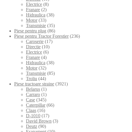
Electrice
(8)
Franare
(2)
Hidraulica
(38)
Motor
(33)
Transmisie
(35)
Piese pentru plug
(86)
Piese pentru Tractor Forestier
(236)
Caroserie
(17)
Directie
(10)
Electrice
(6)
Franare
(4)
Hidraulica
(38)
Motor
(32)
Transmisie
(85)
Troliu
(44)
Piese tractoare straine
(3921)
Belarus
(1)
Carraro
(1)
Case
(345)
Caterpillar
(66)
Claas
(16)
D-1010
(17)
David Brown
(3)
Deutz
(90)
Esapament
(10)