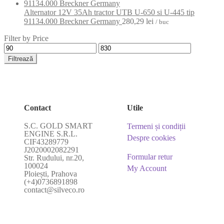
Alternator 12V 35Ah tractor UTB U-650 si U-445 tip
91134.000 Breckner Germany
280,29
lei
/ buc
Filter by Price
Filtrează
Contact
Utile
S.C. GOLD SMART
Termeni și condiții
ENGINE S.R.L.
Despre cookies
CIF43289779
J2020002082291
Formular retur
Str. Rudului, nr.20,
100024
My Account
Ploiești, Prahova
(+4)0736891898
contact@silveco.ro