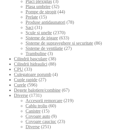
Placi plexiglas
(3)
Plasa umbrire
(32)
Pompe de stropit
(44)
Prelate
(15)
Produse antidaunatori
(78)
Saci
(31)
Scule si unelte
(2370)
Sisteme de irigare
(633)
Sisteme de supraveghere si securitate
(86)
Sisteme de ventilatie
(27)
Trambuline
(3)
Cilindrii basculare
(38)
Cilindrii hidraulici
(88)
CPU
(33)
Culegatoare porumb
(4)
Cuple rapide
(27)
Curele
(596)
Degete balotiere/combine
(67)
Diverse
(1731)
Accesorii remorcare
(219)
Cablu troliu
(60)
Canistre
(15)
Covoare auto
(9)
Covoare cauciuc
(23)
Diverse
(251)