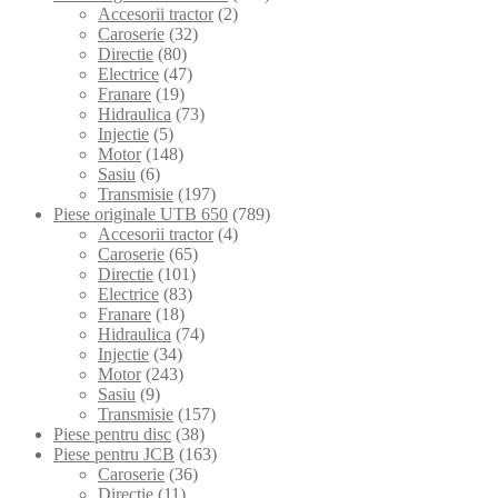
Accesorii tractor
(2)
Caroserie
(32)
Directie
(80)
Electrice
(47)
Franare
(19)
Hidraulica
(73)
Injectie
(5)
Motor
(148)
Sasiu
(6)
Transmisie
(197)
Piese originale UTB 650
(789)
Accesorii tractor
(4)
Caroserie
(65)
Directie
(101)
Electrice
(83)
Franare
(18)
Hidraulica
(74)
Injectie
(34)
Motor
(243)
Sasiu
(9)
Transmisie
(157)
Piese pentru disc
(38)
Piese pentru JCB
(163)
Caroserie
(36)
Directie
(11)