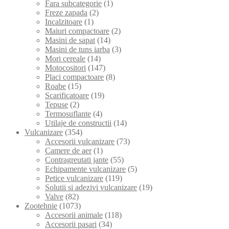
Fara subcategorie
(1)
Freze zapada
(2)
Incalzitoare
(1)
Maiuri compactoare
(2)
Masini de sapat
(14)
Masini de tuns iarba
(3)
Mori cereale
(14)
Motocositori
(147)
Placi compactoare
(8)
Roabe
(15)
Scarificatoare
(19)
Tepuse
(2)
Termosuflante
(4)
Utilaje de constructii
(14)
Vulcanizare
(354)
Accesorii vulcanizare
(73)
Camere de aer
(1)
Contragreutati jante
(55)
Echipamente vulcanizare
(5)
Petice vulcanizare
(119)
Solutii si adezivi vulcanizare
(19)
Valve
(82)
Zootehnie
(1073)
Accesorii animale
(118)
Accesorii pasari
(34)