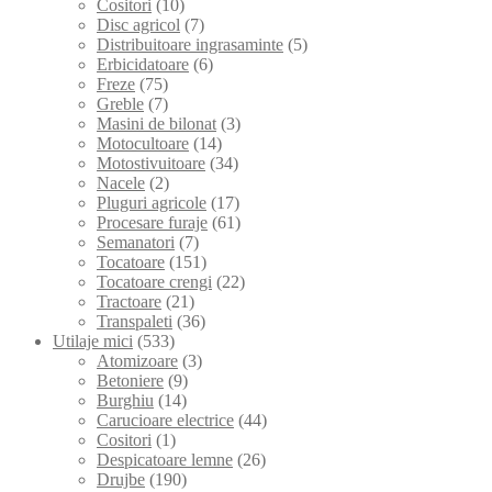
Cositori
(10)
Disc agricol
(7)
Distribuitoare ingrasaminte
(5)
Erbicidatoare
(6)
Freze
(75)
Greble
(7)
Masini de bilonat
(3)
Motocultoare
(14)
Motostivuitoare
(34)
Nacele
(2)
Pluguri agricole
(17)
Procesare furaje
(61)
Semanatori
(7)
Tocatoare
(151)
Tocatoare crengi
(22)
Tractoare
(21)
Transpaleti
(36)
Utilaje mici
(533)
Atomizoare
(3)
Betoniere
(9)
Burghiu
(14)
Carucioare electrice
(44)
Cositori
(1)
Despicatoare lemne
(26)
Drujbe
(190)