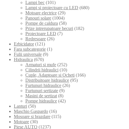
Lampi bec
(101)
Lampi si proiectoare cu LED
(680)
Motoare electrice
(29)
Panouri solare
(1004)
Pompe de caldura
(58)
Prize intrerupatoare becuri
(182)
Proiectoare LED
(7)
Redresoare
(26)
Erbicidator
(121)
Fara subcategorie
(1)
Fulii universale
(9)
Hidraulica
(670)
Armaturi si mufe
(252)
Cilindrii hidraulici
(10)
Cuple, Adaptoare si Ocheti
(166)
Distribuitoare hidraulice
(95)
Furtunuri hidraulice
(26)
Furtunuri sertizate
(9)
Masini de sertizat
(8)
Pompe hidraulice
(42)
Lanturi
(50)
Maschio Gaspardo
(16)
Mosoare si brazdare
(115)
Motoare
(30)
Piese AUTO
(1237)