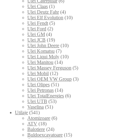
Ulei Caterpillar
(6)
Ulei Claas
(1)
Ulei Deutz Fahr
(4)
Ulei Elf Evolution
(10)
Ulei Fendt
(5)
Ulei Ford
(2)
Ulei GM
(4)
Ulei JCB
(19)
Ulei John Deere
(10)
Ulei Komatsu
(7)
Ulei Liqui Moly
(10)
Ulei Manitou
(14)
Ulei Massey Ferguson
(5)
Ulei Mobil
(12)
Ulei OEM VW Group
(3)
Ulei Olipes
(51)
Ulei Petronas
(14)
Ulei TotalEnergies
(6)
Ulei UTB
(53)
Vaselina
(51)
Utilaje
(541)
Atomizoare
(6)
ATV
(18)
Balotiere
(24)
Buldoexcavatoare
(15)