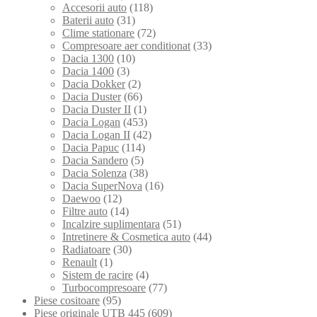
Accesorii auto
(118)
Baterii auto
(31)
Clime stationare
(72)
Compresoare aer conditionat
(33)
Dacia 1300
(10)
Dacia 1400
(3)
Dacia Dokker
(2)
Dacia Duster
(66)
Dacia Duster II
(1)
Dacia Logan
(453)
Dacia Logan II
(42)
Dacia Papuc
(114)
Dacia Sandero
(5)
Dacia Solenza
(38)
Dacia SuperNova
(16)
Daewoo
(12)
Filtre auto
(14)
Incalzire suplimentara
(51)
Intretinere & Cosmetica auto
(44)
Radiatoare
(30)
Renault
(1)
Sistem de racire
(4)
Turbocompresoare
(77)
Piese cositoare
(95)
Piese originale UTB 445
(609)