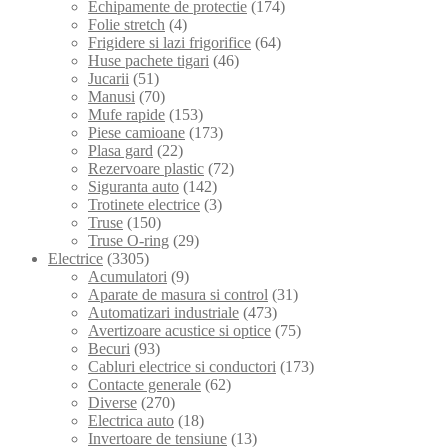
Echipamente de protectie
(174)
Folie stretch
(4)
Frigidere si lazi frigorifice
(64)
Huse pachete tigari
(46)
Jucarii
(51)
Manusi
(70)
Mufe rapide
(153)
Piese camioane
(173)
Plasa gard
(22)
Rezervoare plastic
(72)
Siguranta auto
(142)
Trotinete electrice
(3)
Truse
(150)
Truse O-ring
(29)
Electrice
(3305)
Acumulatori
(9)
Aparate de masura si control
(31)
Automatizari industriale
(473)
Avertizoare acustice si optice
(75)
Becuri
(93)
Cabluri electrice si conductori
(173)
Contacte generale
(62)
Diverse
(270)
Electrica auto
(18)
Invertoare de tensiune
(13)