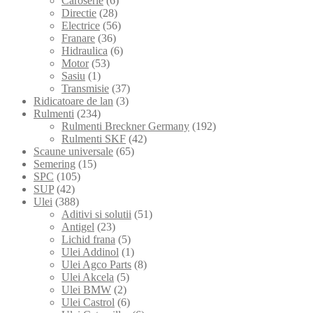
Caroserie
(6)
Directie
(28)
Electrice
(56)
Franare
(36)
Hidraulica
(6)
Motor
(53)
Sasiu
(1)
Transmisie
(37)
Ridicatoare de lan
(3)
Rulmenti
(234)
Rulmenti Breckner Germany
(192)
Rulmenti SKF
(42)
Scaune universale
(65)
Semering
(15)
SPC
(105)
SUP
(42)
Ulei
(388)
Aditivi si solutii
(51)
Antigel
(23)
Lichid frana
(5)
Ulei Addinol
(1)
Ulei Agco Parts
(8)
Ulei Akcela
(5)
Ulei BMW
(2)
Ulei Castrol
(6)