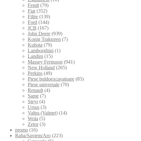
Fendt
(79)
Fiat
(352)
Filtre
(139)
Ford
(144)
JCB
(167)
John Deere
(939)
Konig Traktoren
(7)
Kubota
(79)
Lamborghini
(1)
Landini
(15)
Massey Ferguson
(941)
New Holland
(265)
Perkins
(49)
Piese buldoexcavatoare
(85)
Piese universale
(70)
Renault
(4)
Same
(7)
Steyr
(4)
Ursus
(3)
Valtra (Valmet)
(14)
Wola
(5)
Zetor
(3)
promo
(16)
Raba/Saviem/Aro
(223)