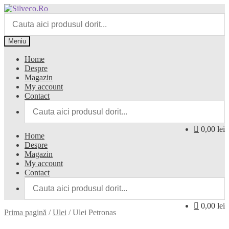
Meniu
Home
Despre
Magazin
My account
Contact
0,00 lei
Home
Despre
Magazin
My account
Contact
0,00 lei
Prima pagină
/
Ulei
/
Ulei Petronas