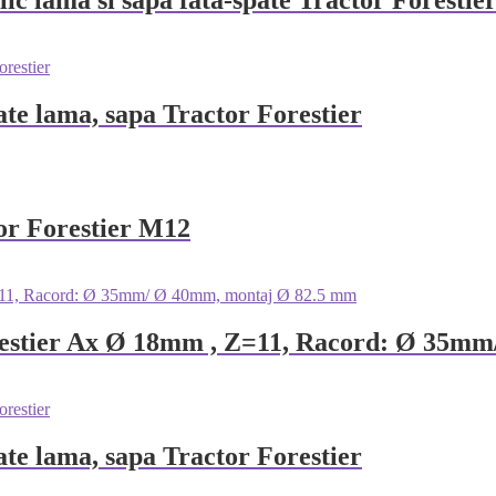
ulic lama si sapa fata-spate Tractor Fores
pate lama, sapa Tractor Forestier
or Forestier M12
orestier Ax Ø 18mm , Z=11, Racord: Ø 35m
pate lama, sapa Tractor Forestier