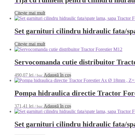
Tija cu rulment pentru cilindru hidra
Citește mai mult
Set garnituri cilindru hidraulic fata/s
Citește mai mult
Servocomanda cutie distribuitor Tract
490,07
lei
Adaugă în coș
/ buc
Pompa hidraulica directie Tractor F
371,41
lei
Adaugă în coș
/ buc
Set garnituri cilindru hidraulic fata/s