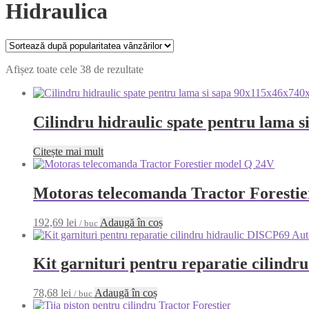
Hidraulica
Sortat
Afișez toate cele 38 de rezultate
după
popularitate
Cilindru hidraulic spate pentru lama
Citește mai mult
Motoras telecomanda Tractor Foresti
192,69
lei
Adaugă în coș
/ buc
Kit garnituri pentru reparatie cilind
78,68
lei
Adaugă în coș
/ buc