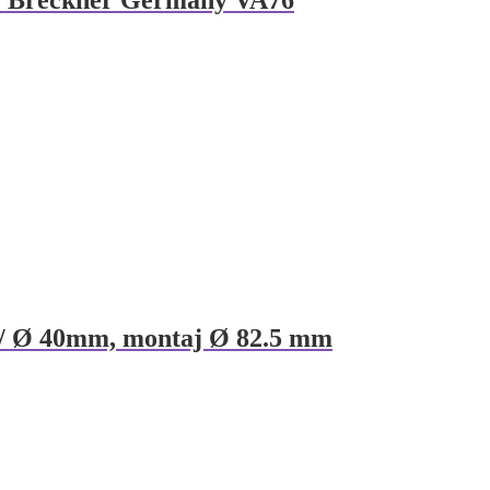
tier Breckner Germany VA76
m/ Ø 40mm, montaj Ø 82.5 mm