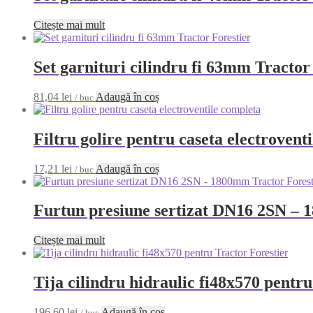
Citește mai mult
Set garnituri cilindru fi 63mm Tractor
81,04
lei
Adaugă în coș
/ buc
Filtru golire pentru caseta electrovent
17,21
lei
Adaugă în coș
/ buc
Furtun presiune sertizat DN16 2SN – 
Citește mai mult
Tija cilindru hidraulic fi48x570 pentr
196,60
lei
Adaugă în coș
/ buc