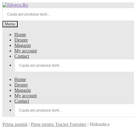
Sari
Sari
la
la
navigare
conținut
Meniu
Home
Despre
Magazin
My account
Contact
Home
Despre
Magazin
My account
Contact
Prima pagină
/
Piese pentru Tractor Forestier
/
Hidraulica