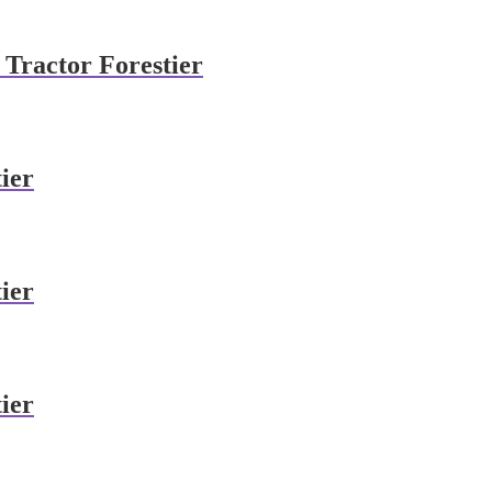
u Tractor Forestier
ier
ier
ier