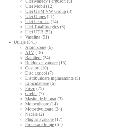
Ulei Massey Ferguson
(5)
Ulei Mobil
(12)
Ulei OEM VW Group
(3)
Ulei Olipes
(51)
Ulei Petronas
(14)
Ulei TotalEnergies
(6)
Ulei UTB
(53)
Vaselina
(51)
Utilaje
(541)
Atomizoare
(6)
ATV
(18)
Balotiere
(24)
Buldoexcavatoare
(15)
Cositori
(10)
Disc agricol
(7)
Distribuitoare ingrasaminte
(5)
Erbicidatoare
(6)
Freze
(75)
Greble
(7)
Masini de bilonat
(3)
Motocultoare
(14)
Motostivuitoare
(34)
Nacele
(2)
Pluguri agricole
(17)
Procesare furaje
(61)