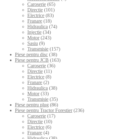
Caroserie
(65)
Directie
(101)
Electrice
(83)
Franare
(18)
Hidraulica
(74)
Injectie
(34)
Motor
(243)
Sasiu
(9)
Transmisie
(157)
Piese pentru disc
(38)
Piese pentru JCB
(163)
Caroserie
(36)
Directie
(11)
Electrice
(8)
Franare
(2)
Hidraulica
(38)
Motor
(33)
Transmisie
(35)
Piese pentru plug
(86)
Piese pentru Tractor Forestier
(236)
Caroserie
(17)
Directie
(10)
Electrice
(6)
Franare
(4)
Hidraulica
(38)