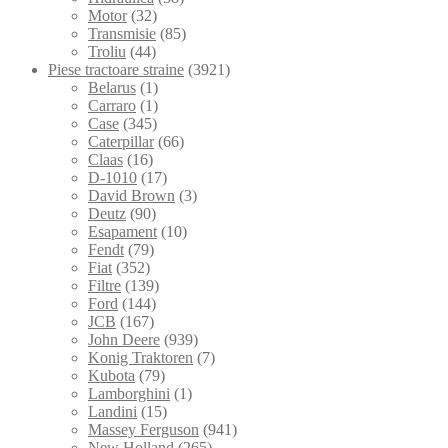
Motor
(32)
Transmisie
(85)
Troliu
(44)
Piese tractoare straine
(3921)
Belarus
(1)
Carraro
(1)
Case
(345)
Caterpillar
(66)
Claas
(16)
D-1010
(17)
David Brown
(3)
Deutz
(90)
Esapament
(10)
Fendt
(79)
Fiat
(352)
Filtre
(139)
Ford
(144)
JCB
(167)
John Deere
(939)
Konig Traktoren
(7)
Kubota
(79)
Lamborghini
(1)
Landini
(15)
Massey Ferguson
(941)
New Holland
(265)