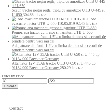
Scaun tractor negru reglaj triplu cu amortizor UTB U-445 si
U-650
304,88
lei
/ buc
Toba
evacuare tractor UTB U-650 110.05.019
92,45
lei
/ buc
Pompa apa tractor cu gresor si garnituri UTB U-650
Adapatoare din fonta 1.5L cu limba de inox si accesorii de
prindere pentru vaci sau cai
Alternator 12V 35Ah tractor UTB U-650 si U-445 tip
91134.000 Breckner Germany
280,29
lei
/ buc
Filter by Price
Preț
Preț
minim
maxim
Filtrează
Contact