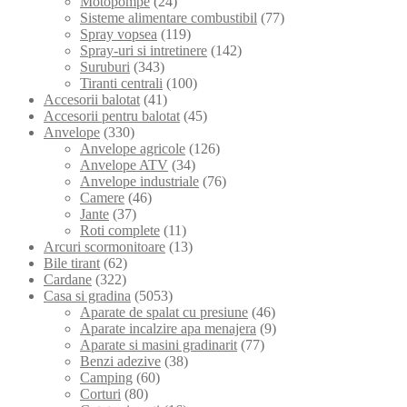
Motopompe
(24)
Sisteme alimentare combustibil
(77)
Spray vopsea
(119)
Spray-uri si intretinere
(142)
Suruburi
(343)
Tiranti centrali
(100)
Accesorii balotat
(41)
Accesorii pentru balotat
(45)
Anvelope
(330)
Anvelope agricole
(126)
Anvelope ATV
(34)
Anvelope industriale
(76)
Camere
(46)
Jante
(37)
Roti complete
(11)
Arcuri scormonitoare
(13)
Bile tirant
(62)
Cardane
(322)
Casa si gradina
(5053)
Aparate de spalat cu presiune
(46)
Aparate incalzire apa menajera
(9)
Aparate si masini gradinarit
(77)
Benzi adezive
(38)
Camping
(60)
Corturi
(80)