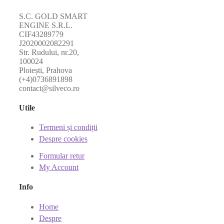
S.C. GOLD SMART
ENGINE S.R.L.
CIF43289779
J2020002082291
Str. Rudului, nr.20,
100024
Ploiești, Prahova
(+4)0736891898
contact@silveco.ro
Utile
Termeni și condiții
Despre cookies
Formular retur
My Account
Info
Home
Despre