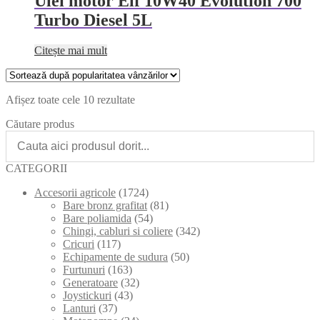
Ulei motor Elf 10W40 Evolution 700
Turbo Diesel 5L
Citește mai mult
Sortat
Afișez toate cele 10 rezultate
după
Căutare produs
popularitate
CATEGORII
Accesorii agricole
(1724)
Bare bronz grafitat
(81)
Bare poliamida
(54)
Chingi, cabluri si coliere
(342)
Cricuri
(117)
Echipamente de sudura
(50)
Furtunuri
(163)
Generatoare
(32)
Joystickuri
(43)
Lanturi
(37)