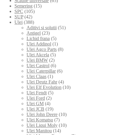
Scaune universale
(65)
Semering
(15)
SPC
(105)
SUP
(42)
Ulei
(388)
Aditivi si solutii
(51)
Antigel
(23)
Lichid frana
(5)
Ulei Addinol
(1)
Ulei Agco Parts
(8)
Ulei Akcela
(5)
Ulei BMW
(2)
Ulei Castrol
(6)
Ulei Caterpillar
(6)
Ulei Claas
(1)
Ulei Deutz Fahr
(4)
Ulei Elf Evolution
(10)
Ulei Fendt
(5)
Ulei Ford
(2)
Ulei GM
(4)
Ulei JCB
(19)
Ulei John Deere
(10)
Ulei Komatsu
(7)
Ulei Liqui Moly
(10)
Ulei Manitou
(14)