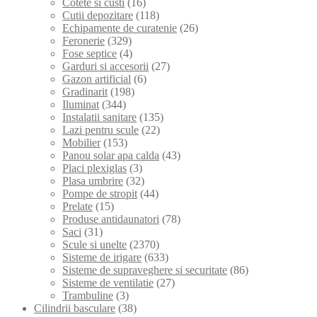
Cotete si custi
(16)
Cutii depozitare
(118)
Echipamente de curatenie
(26)
Feronerie
(329)
Fose septice
(4)
Garduri si accesorii
(27)
Gazon artificial
(6)
Gradinarit
(198)
Iluminat
(344)
Instalatii sanitare
(135)
Lazi pentru scule
(22)
Mobilier
(153)
Panou solar apa calda
(43)
Placi plexiglas
(3)
Plasa umbrire
(32)
Pompe de stropit
(44)
Prelate
(15)
Produse antidaunatori
(78)
Saci
(31)
Scule si unelte
(2370)
Sisteme de irigare
(633)
Sisteme de supraveghere si securitate
(86)
Sisteme de ventilatie
(27)
Trambuline
(3)
Cilindrii basculare
(38)