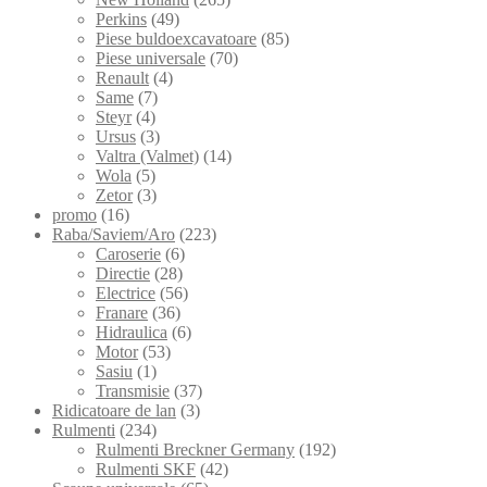
Perkins
(49)
Piese buldoexcavatoare
(85)
Piese universale
(70)
Renault
(4)
Same
(7)
Steyr
(4)
Ursus
(3)
Valtra (Valmet)
(14)
Wola
(5)
Zetor
(3)
promo
(16)
Raba/Saviem/Aro
(223)
Caroserie
(6)
Directie
(28)
Electrice
(56)
Franare
(36)
Hidraulica
(6)
Motor
(53)
Sasiu
(1)
Transmisie
(37)
Ridicatoare de lan
(3)
Rulmenti
(234)
Rulmenti Breckner Germany
(192)
Rulmenti SKF
(42)