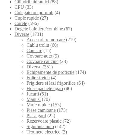
Cilindrii hidraulici
(88)
CPU
(33)
Culegatoare porumb
(4)
Cuple rapide
(27)
Curele
(596)
Degete balotiere/combine
(67)
Diverse
(1731)
Accesorii remorcare
(219)
Cablu troliu
(60)
Canistre
(15)
Covoare auto
(9)
Covoare cauciuc
(23)
Diverse
(251)
Echipamente de protectie
(174)
Folie stretch
(4)
Frigidere si lazi frigorifice
(64)
Huse pachete tigari
(46)
Jucarii
(51)
Manusi
(70)
Mufe rapide
(153)
Piese camioane
(173)
Plasa gard
(22)
Rezervoare plastic
(72)
Siguranta auto
(142)
Trotinete electrice
(3)