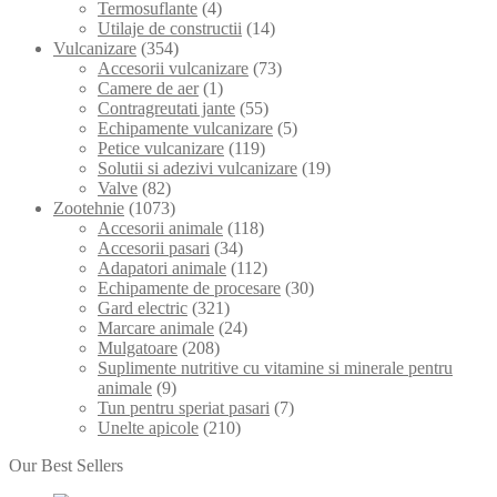
Termosuflante
(4)
Utilaje de constructii
(14)
Vulcanizare
(354)
Accesorii vulcanizare
(73)
Camere de aer
(1)
Contragreutati jante
(55)
Echipamente vulcanizare
(5)
Petice vulcanizare
(119)
Solutii si adezivi vulcanizare
(19)
Valve
(82)
Zootehnie
(1073)
Accesorii animale
(118)
Accesorii pasari
(34)
Adapatori animale
(112)
Echipamente de procesare
(30)
Gard electric
(321)
Marcare animale
(24)
Mulgatoare
(208)
Suplimente nutritive cu vitamine si minerale pentru
animale
(9)
Tun pentru speriat pasari
(7)
Unelte apicole
(210)
Our Best Sellers