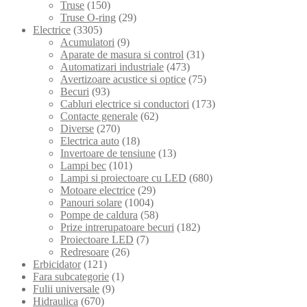
Truse
(150)
Truse O-ring
(29)
Electrice
(3305)
Acumulatori
(9)
Aparate de masura si control
(31)
Automatizari industriale
(473)
Avertizoare acustice si optice
(75)
Becuri
(93)
Cabluri electrice si conductori
(173)
Contacte generale
(62)
Diverse
(270)
Electrica auto
(18)
Invertoare de tensiune
(13)
Lampi bec
(101)
Lampi si proiectoare cu LED
(680)
Motoare electrice
(29)
Panouri solare
(1004)
Pompe de caldura
(58)
Prize intrerupatoare becuri
(182)
Proiectoare LED
(7)
Redresoare
(26)
Erbicidator
(121)
Fara subcategorie
(1)
Fulii universale
(9)
Hidraulica
(670)