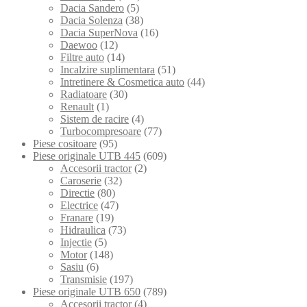
Dacia Sandero
(5)
Dacia Solenza
(38)
Dacia SuperNova
(16)
Daewoo
(12)
Filtre auto
(14)
Incalzire suplimentara
(51)
Intretinere & Cosmetica auto
(44)
Radiatoare
(30)
Renault
(1)
Sistem de racire
(4)
Turbocompresoare
(77)
Piese cositoare
(95)
Piese originale UTB 445
(609)
Accesorii tractor
(2)
Caroserie
(32)
Directie
(80)
Electrice
(47)
Franare
(19)
Hidraulica
(73)
Injectie
(5)
Motor
(148)
Sasiu
(6)
Transmisie
(197)
Piese originale UTB 650
(789)
Accesorii tractor
(4)