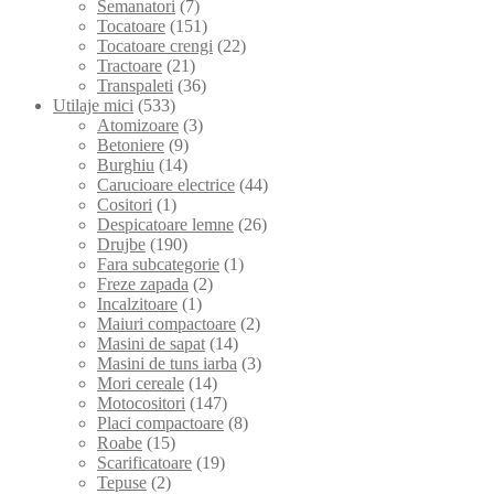
Semanatori
(7)
Tocatoare
(151)
Tocatoare crengi
(22)
Tractoare
(21)
Transpaleti
(36)
Utilaje mici
(533)
Atomizoare
(3)
Betoniere
(9)
Burghiu
(14)
Carucioare electrice
(44)
Cositori
(1)
Despicatoare lemne
(26)
Drujbe
(190)
Fara subcategorie
(1)
Freze zapada
(2)
Incalzitoare
(1)
Maiuri compactoare
(2)
Masini de sapat
(14)
Masini de tuns iarba
(3)
Mori cereale
(14)
Motocositori
(147)
Placi compactoare
(8)
Roabe
(15)
Scarificatoare
(19)
Tepuse
(2)