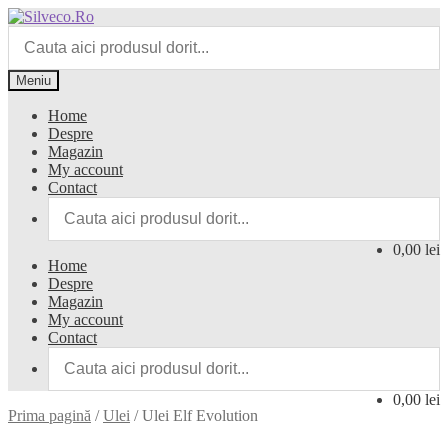
Sari
Sari
la
la
navigare
conținut
Meniu
Home
Despre
Magazin
My account
Contact
0,00 lei
Home
Despre
Magazin
My account
Contact
0,00 lei
Prima pagină
/
Ulei
/
Ulei Elf Evolution