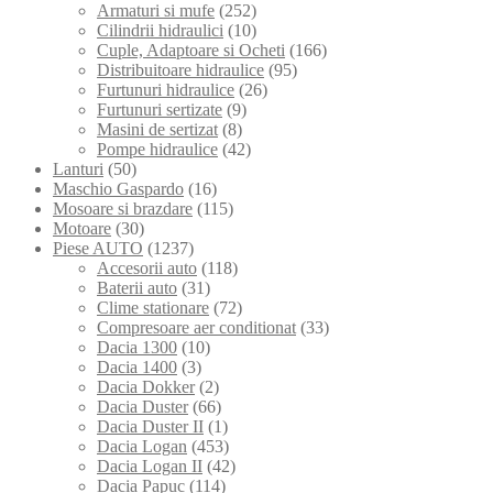
Armaturi si mufe
(252)
Cilindrii hidraulici
(10)
Cuple, Adaptoare si Ocheti
(166)
Distribuitoare hidraulice
(95)
Furtunuri hidraulice
(26)
Furtunuri sertizate
(9)
Masini de sertizat
(8)
Pompe hidraulice
(42)
Lanturi
(50)
Maschio Gaspardo
(16)
Mosoare si brazdare
(115)
Motoare
(30)
Piese AUTO
(1237)
Accesorii auto
(118)
Baterii auto
(31)
Clime stationare
(72)
Compresoare aer conditionat
(33)
Dacia 1300
(10)
Dacia 1400
(3)
Dacia Dokker
(2)
Dacia Duster
(66)
Dacia Duster II
(1)
Dacia Logan
(453)
Dacia Logan II
(42)
Dacia Papuc
(114)