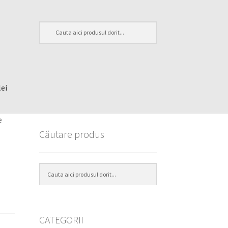
lei
e
Căutare produs
CATEGORII