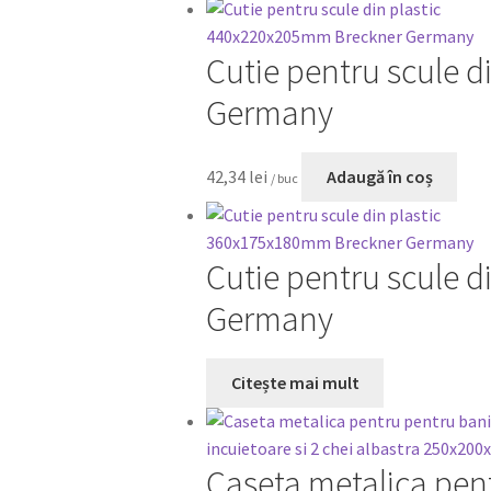
Cutie pentru scule 
Germany
42,34
lei
Adaugă în coș
/ buc
Cutie pentru scule 
Germany
Citește mai mult
Caseta metalica pent