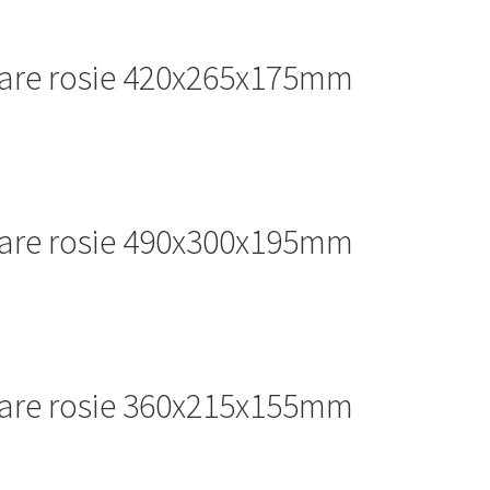
itare rosie 420x265x175mm
itare rosie 490x300x195mm
itare rosie 360x215x155mm