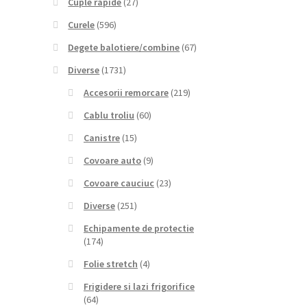
Cuple rapide
(27)
Curele
(596)
Degete balotiere/combine
(67)
Diverse
(1731)
Accesorii remorcare
(219)
Cablu troliu
(60)
Canistre
(15)
Covoare auto
(9)
Covoare cauciuc
(23)
Diverse
(251)
Echipamente de protectie
(174)
Folie stretch
(4)
Frigidere si lazi frigorifice
(64)