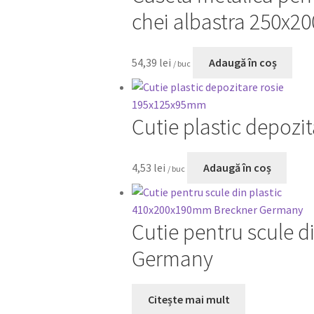
chei albastra 250x
54,39
lei
Adaugă în coș
/ buc
Cutie plastic depoz
4,53
lei
Adaugă în coș
/ buc
Cutie pentru scule 
Germany
Citește mai mult