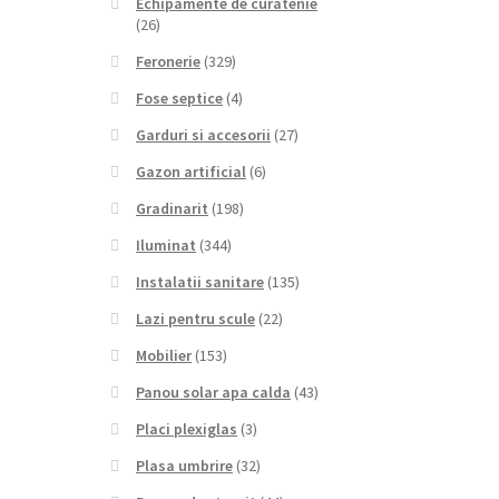
Echipamente de curatenie
(26)
Feronerie
(329)
Fose septice
(4)
Garduri si accesorii
(27)
Gazon artificial
(6)
Gradinarit
(198)
Iluminat
(344)
Instalatii sanitare
(135)
Lazi pentru scule
(22)
Mobilier
(153)
Panou solar apa calda
(43)
Placi plexiglas
(3)
Plasa umbrire
(32)