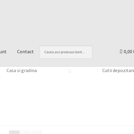
unt
Contact
0,00 
Casa si gradina
Cutii depozitar