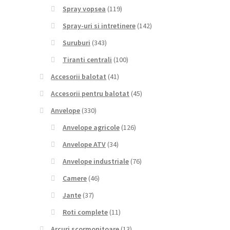
Spray vopsea
(119)
Spray-uri si intretinere
(142)
Suruburi
(343)
Tiranti centrali
(100)
Accesorii balotat
(41)
Accesorii pentru balotat
(45)
Anvelope
(330)
Anvelope agricole
(126)
Anvelope ATV
(34)
Anvelope industriale
(76)
Camere
(46)
Jante
(37)
Roti complete
(11)
Arcuri scormonitoare
(13)