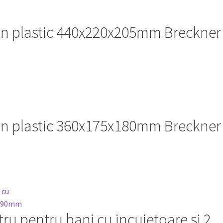
din plastic 440x220x205mm Breckner
din plastic 360x175x180mm Breckner
ru pentru bani cu incuietoare si 2