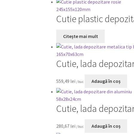
Cutie plastic depoz
Citește mai mult
Cutie, lada depozit
559,49
lei
Adaugă în coș
/ buc
Cutie, lada depozit
280,67
lei
Adaugă în coș
/ buc