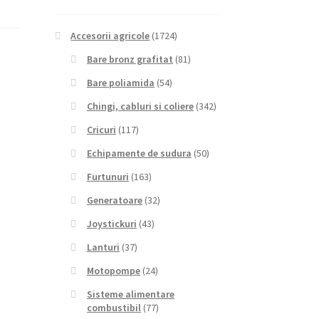
Accesorii agricole
(1724)
Bare bronz grafitat
(81)
Bare poliamida
(54)
Chingi, cabluri si coliere
(342)
Cricuri
(117)
Echipamente de sudura
(50)
Furtunuri
(163)
Generatoare
(32)
Joystickuri
(43)
Lanturi
(37)
Motopompe
(24)
Sisteme alimentare
combustibil
(77)