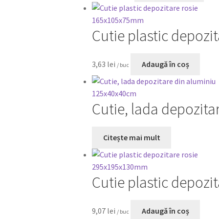
Cutie plastic depoz
3,63
lei
Adaugă în coș
/ buc
Cutie, lada depozit
Citește mai mult
Cutie plastic depoz
9,07
lei
Adaugă în coș
/ buc