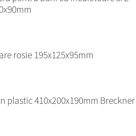
200x90mm
itare rosie 195x125x95mm
din plastic 410x200x190mm Breckner