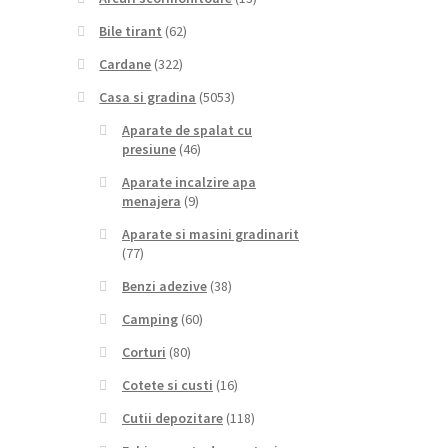
Bile tirant
(62)
Cardane
(322)
Casa si gradina
(5053)
Aparate de spalat cu
presiune
(46)
Aparate incalzire apa
menajera
(9)
Aparate si masini gradinarit
(77)
Benzi adezive
(38)
Camping
(60)
Corturi
(80)
Cotete si custi
(16)
Cutii depozitare
(118)