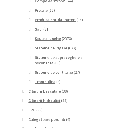
Pompe de stropit
(44)
Prelate
(15)
Produse antidaunatori
(78)
Saci
(31)
Scule si unelte
(2370)
Sisteme de irigare
(633)
Sisteme de supraveghere si
securitate
(86)
Sisteme de ventilatie
(27)
Trambuline
(3)
Cilindrii basculare
(38)
Cilindrii hidraulici
(88)
CPU
(33)
Culegatoare porumb
(4)