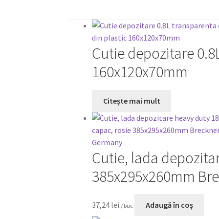
Cutie depozitare 0.8
160x120x70mm
Citește mai mult
Cutie, lada depozita
385x295x260mm Bre
37,24
lei
Adaugă în coș
/ buc