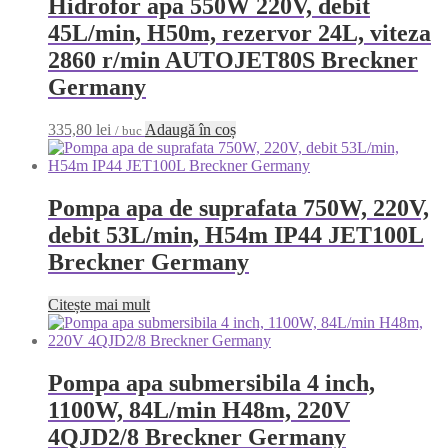
Hidrofor apa 550W 220V, debit
45L/min, H50m, rezervor 24L, viteza
2860 r/min AUTOJET80S Breckner
Germany
335,80
lei
Adaugă în coș
/ buc
Pompa apa de suprafata 750W, 220V,
debit 53L/min, H54m IP44 JET100L
Breckner Germany
Citește mai mult
Pompa apa submersibila 4 inch,
1100W, 84L/min H48m, 220V
4QJD2/8 Breckner Germany