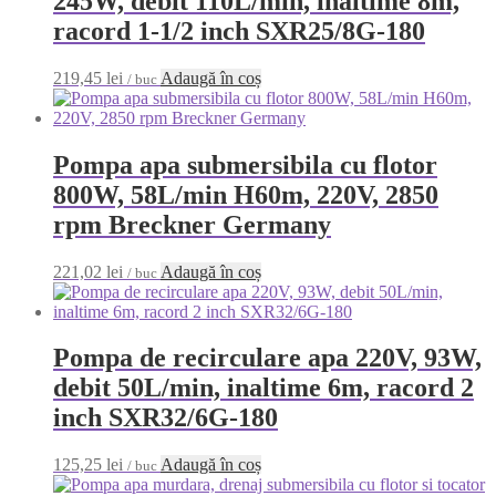
245W, debit 110L/min, inaltime 8m,
racord 1-1/2 inch SXR25/8G-180
219,45
lei
Adaugă în coș
/ buc
Pompa apa submersibila cu flotor
800W, 58L/min H60m, 220V, 2850
rpm Breckner Germany
221,02
lei
Adaugă în coș
/ buc
Pompa de recirculare apa 220V, 93W,
debit 50L/min, inaltime 6m, racord 2
inch SXR32/6G-180
125,25
lei
Adaugă în coș
/ buc