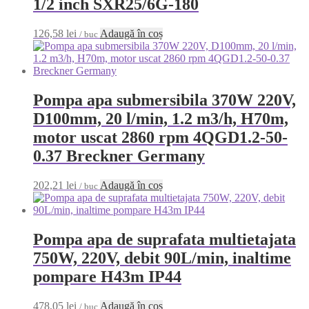
1/2 inch SXR25/6G-180
126,58
lei
Adaugă în coș
/ buc
Pompa apa submersibila 370W 220V,
D100mm, 20 l/min, 1.2 m3/h, H70m,
motor uscat 2860 rpm 4QGD1.2-50-
0.37 Breckner Germany
202,21
lei
Adaugă în coș
/ buc
Pompa apa de suprafata multietajata
750W, 220V, debit 90L/min, inaltime
pompare H43m IP44
478,05
lei
Adaugă în coș
/ buc