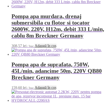
Pompa apa murdara, drenaj
submersibila cu flotor si tocator
2600W, 220V, H12m, debit 333 L/min,
cablu 8m Breckner Germany
308,57
lei
Adaugă în coș
/ buc
Pompa apa de suprafata, 750W,
45L/min, adancime 50m, 220V QB80
Breckner Germany
159,60
lei
Adaugă în coș
/ buc