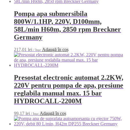
Pompa apa submersibila
800W/1.1HP, 220V, D100mm,
58L/min H60m, 2850 rpm Breckner
Germany
217,01
lei
Adaugă în coș
/ buc
Presostat electronic automat 2.2KW,
220V pentru pompa de apa, presiune
reglabila manual max. 15 bar
HYDROCALL-2200M
99,17
lei
Adaugă în coș
/ buc