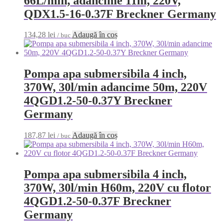
66L/min, adancime 11m, 220V,
QDX1.5-16-0.37F Breckner Germany
134,28
lei
Adaugă în coș
/ buc
Pompa apa submersibila 4 inch,
370W, 30l/min adancime 50m, 220V
4QGD1.2-50-0.37Y Breckner
Germany
187,87
lei
Adaugă în coș
/ buc
Pompa apa submersibila 4 inch,
370W, 30l/min H60m, 220V cu flotor
4QGD1.2-50-0.37F Breckner
Germany