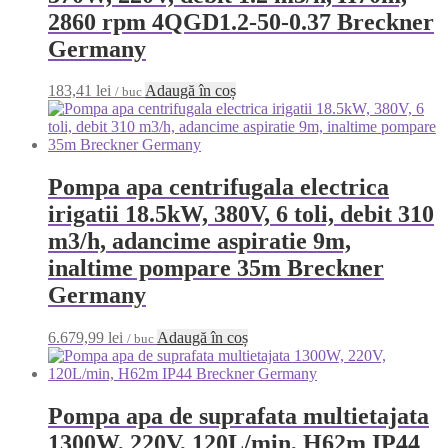
2860 rpm 4QGD1.2-50-0.37 Breckner
Germany
183,41
lei
Adaugă în coș
/ buc
Pompa apa centrifugala electrica
irigatii 18.5kW, 380V, 6 toli, debit 310
m3/h, adancime aspiratie 9m,
inaltime pompare 35m Breckner
Germany
6.679,99
lei
Adaugă în coș
/ buc
Pompa apa de suprafata multietajata
1300W, 220V, 120L/min, H62m IP44