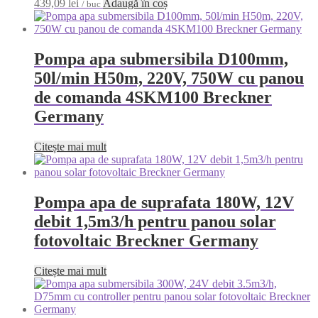
439,09
lei
Adaugă în coș
/ buc
Pompa apa submersibila D100mm,
50l/min H50m, 220V, 750W cu panou
de comanda 4SKM100 Breckner
Germany
Citește mai mult
Pompa apa de suprafata 180W, 12V
debit 1,5m3/h pentru panou solar
fotovoltaic Breckner Germany
Citește mai mult