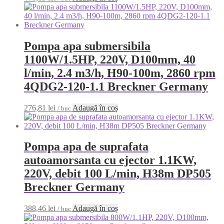
Pompa apa submersibila
1100W/1.5HP, 220V, D100mm, 40
l/min, 2.4 m3/h, H90-100m, 2860 rpm
4QDG2-120-1.1 Breckner Germany
276,81
lei
Adaugă în coș
/ buc
Pompa apa de suprafata
autoamorsanta cu ejector 1.1KW,
220V, debit 100 L/min, H38m DP505
Breckner Germany
388,46
lei
Adaugă în coș
/ buc