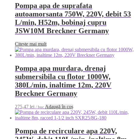
Pompa apa de suprafata
autoamorsanta 750W, 220V, debit 53
L/min, H52m, bobinaj cupru
JSW10M Breckner Germany
Citește mai mult
Pompa apa murdara, drenaj
submersibila cu flotor 1000W,
380L/min, inaltime 12m, 220V
Breckner Germany
275,47
lei
Adaugă în coș
/ buc
Pompa de recirculare apa 220V,