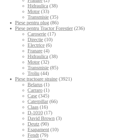
Franare
(2)
Hidraulica
(38)
Motor
(33)
Transmisie
(35)
Piese pentru plug
(86)
Piese pentru Tractor Forestier
(236)
Caroserie
(17)
Directie
(10)
Electrice
(6)
Franare
(4)
Hidraulica
(38)
Motor
(32)
Transmisie
(85)
Troliu
(44)
Piese tractoare straine
(3921)
Belarus
(1)
Carraro
(1)
Case
(345)
Caterpillar
(66)
Claas
(16)
D-1010
(17)
David Brown
(3)
Deutz
(90)
Esapament
(10)
Fendt
(79)