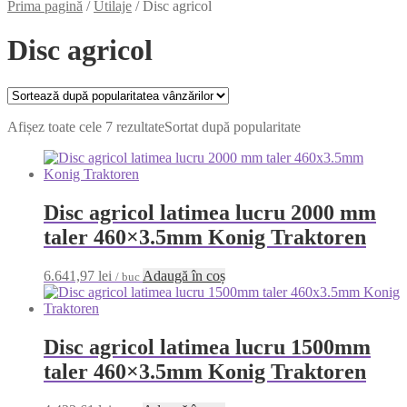
Prima pagină
/
Utilaje
/
Disc agricol
Disc agricol
Afișez toate cele 7 rezultate
Sortat după popularitate
Disc agricol latimea lucru 2000 mm
taler 460×3.5mm Konig Traktoren
6.641,97
lei
Adaugă în coș
/ buc
Disc agricol latimea lucru 1500mm
taler 460×3.5mm Konig Traktoren