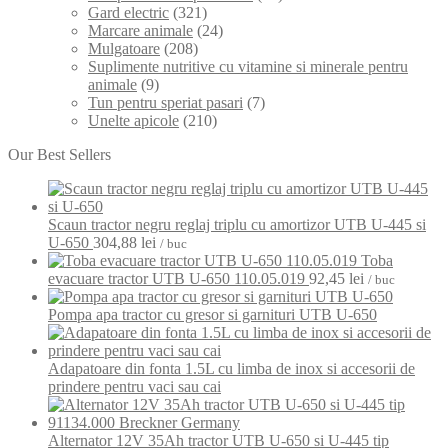
Gard electric
(321)
Marcare animale
(24)
Mulgatoare
(208)
Suplimente nutritive cu vitamine si minerale pentru
animale
(9)
Tun pentru speriat pasari
(7)
Unelte apicole
(210)
Our Best Sellers
Scaun tractor negru reglaj triplu cu amortizor UTB U-445 si
U-650
304,88
lei
/ buc
Toba
evacuare tractor UTB U-650 110.05.019
92,45
lei
/ buc
Pompa apa tractor cu gresor si garnituri UTB U-650
Adapatoare din fonta 1.5L cu limba de inox si accesorii de
prindere pentru vaci sau cai
Alternator 12V 35Ah tractor UTB U-650 si U-445 tip