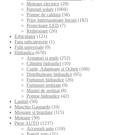
Motoare electrice
(29)
Panouri solare
(1004)
Pompe de caldura
(58)
Prize intrerupatoare becuri
(182)
Proiectoare LED
(7)
Redresoare
(26)
Erbicidator
(121)
Fara subcategorie
(1)
Fulii universale
(9)
Hidraulica
(670)
Armaturi si mufe
(252)
Cilindrii hidraulici
(10)
Cuple, Adaptoare si Ocheti
(166)
Distribuitoare hidraulice
(95)
Furtunuri hidraulice
(26)
Furtunuri sertizate
(9)
Masini de sertizat
(8)
Pompe hidraulice
(42)
Lanturi
(50)
Maschio Gaspardo
(16)
Mosoare si brazdare
(115)
Motoare
(30)
Piese AUTO
(1237)
Accesorii auto
(118)
Baterii auto
(31)