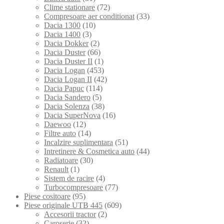
Clime stationare
(72)
Compresoare aer conditionat
(33)
Dacia 1300
(10)
Dacia 1400
(3)
Dacia Dokker
(2)
Dacia Duster
(66)
Dacia Duster II
(1)
Dacia Logan
(453)
Dacia Logan II
(42)
Dacia Papuc
(114)
Dacia Sandero
(5)
Dacia Solenza
(38)
Dacia SuperNova
(16)
Daewoo
(12)
Filtre auto
(14)
Incalzire suplimentara
(51)
Intretinere & Cosmetica auto
(44)
Radiatoare
(30)
Renault
(1)
Sistem de racire
(4)
Turbocompresoare
(77)
Piese cositoare
(95)
Piese originale UTB 445
(609)
Accesorii tractor
(2)
Caroserie
(32)