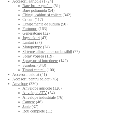
Accesorii agricole
(1724)
Bare bronz grafitat
(81)
Bare poliamida
(54)
Chingi, cabluri si coliere
(342)
Cricuri
(117)
Echipamente de sudura
(50)
Furtunuri
(163)
Generatoare
(32)
Joystickuri
(43)
Lanturi
(37)
Motopompe
(24)
Sisteme alimentare combustibil
(77)
Spray vopsea
(119)
Spray-uri si intretinere
(142)
Suruburi
(343)
Tiranti centrali
(100)
Accesorii balotat
(41)
Accesorii pentru balotat
(45)
Anvelope
(330)
Anvelope agricole
(126)
Anvelope ATV
(34)
Anvelope industriale
(76)
Camere
(46)
Jante
(37)
Roti complete
(11)