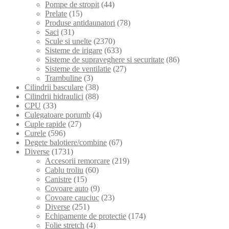
Pompe de stropit
(44)
Prelate
(15)
Produse antidaunatori
(78)
Saci
(31)
Scule si unelte
(2370)
Sisteme de irigare
(633)
Sisteme de supraveghere si securitate
(86)
Sisteme de ventilatie
(27)
Trambuline
(3)
Cilindrii basculare
(38)
Cilindrii hidraulici
(88)
CPU
(33)
Culegatoare porumb
(4)
Cuple rapide
(27)
Curele
(596)
Degete balotiere/combine
(67)
Diverse
(1731)
Accesorii remorcare
(219)
Cablu troliu
(60)
Canistre
(15)
Covoare auto
(9)
Covoare cauciuc
(23)
Diverse
(251)
Echipamente de protectie
(174)
Folie stretch
(4)