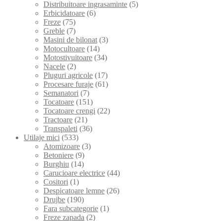
Distribuitoare ingrasaminte
(5)
Erbicidatoare
(6)
Freze
(75)
Greble
(7)
Masini de bilonat
(3)
Motocultoare
(14)
Motostivuitoare
(34)
Nacele
(2)
Pluguri agricole
(17)
Procesare furaje
(61)
Semanatori
(7)
Tocatoare
(151)
Tocatoare crengi
(22)
Tractoare
(21)
Transpaleti
(36)
Utilaje mici
(533)
Atomizoare
(3)
Betoniere
(9)
Burghiu
(14)
Carucioare electrice
(44)
Cositori
(1)
Despicatoare lemne
(26)
Drujbe
(190)
Fara subcategorie
(1)
Freze zapada
(2)