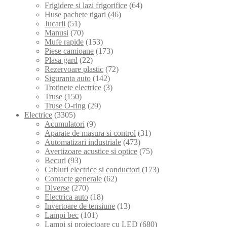
Frigidere si lazi frigorifice
(64)
Huse pachete tigari
(46)
Jucarii
(51)
Manusi
(70)
Mufe rapide
(153)
Piese camioane
(173)
Plasa gard
(22)
Rezervoare plastic
(72)
Siguranta auto
(142)
Trotinete electrice
(3)
Truse
(150)
Truse O-ring
(29)
Electrice
(3305)
Acumulatori
(9)
Aparate de masura si control
(31)
Automatizari industriale
(473)
Avertizoare acustice si optice
(75)
Becuri
(93)
Cabluri electrice si conductori
(173)
Contacte generale
(62)
Diverse
(270)
Electrica auto
(18)
Invertoare de tensiune
(13)
Lampi bec
(101)
Lampi si proiectoare cu LED
(680)