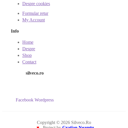
Despre cookies
Formular retur
My Account
Info
Home
Despre
Shop
Contact
silveco.ro
Facebook
Wordpress
Copyright © 2026 Silveco.Ro
♥
Project by
Grațian Neamțu