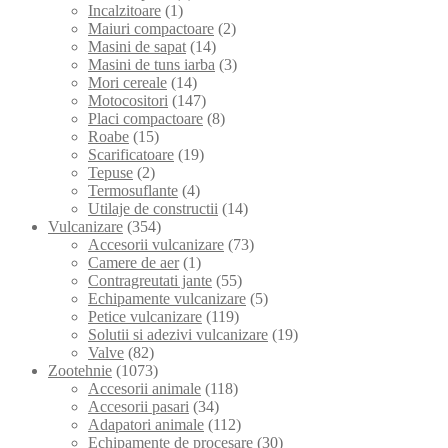
Incalzitoare
(1)
Maiuri compactoare
(2)
Masini de sapat
(14)
Masini de tuns iarba
(3)
Mori cereale
(14)
Motocositori
(147)
Placi compactoare
(8)
Roabe
(15)
Scarificatoare
(19)
Tepuse
(2)
Termosuflante
(4)
Utilaje de constructii
(14)
Vulcanizare
(354)
Accesorii vulcanizare
(73)
Camere de aer
(1)
Contragreutati jante
(55)
Echipamente vulcanizare
(5)
Petice vulcanizare
(119)
Solutii si adezivi vulcanizare
(19)
Valve
(82)
Zootehnie
(1073)
Accesorii animale
(118)
Accesorii pasari
(34)
Adapatori animale
(112)
Echipamente de procesare
(30)