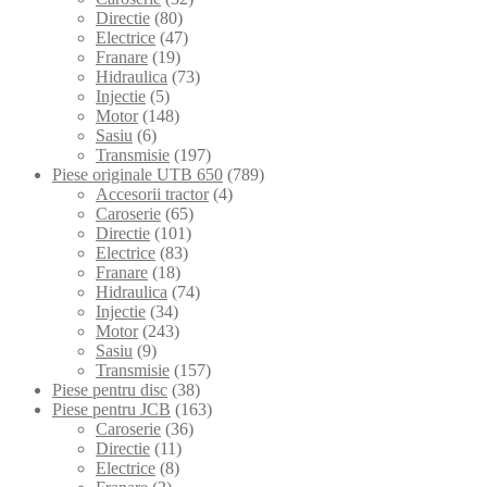
Directie
(80)
Electrice
(47)
Franare
(19)
Hidraulica
(73)
Injectie
(5)
Motor
(148)
Sasiu
(6)
Transmisie
(197)
Piese originale UTB 650
(789)
Accesorii tractor
(4)
Caroserie
(65)
Directie
(101)
Electrice
(83)
Franare
(18)
Hidraulica
(74)
Injectie
(34)
Motor
(243)
Sasiu
(9)
Transmisie
(157)
Piese pentru disc
(38)
Piese pentru JCB
(163)
Caroserie
(36)
Directie
(11)
Electrice
(8)