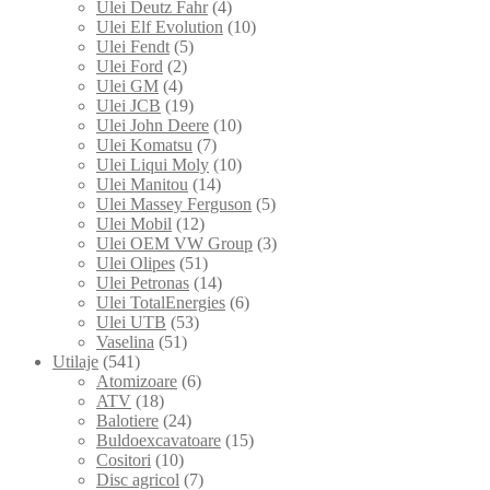
Ulei Deutz Fahr
(4)
Ulei Elf Evolution
(10)
Ulei Fendt
(5)
Ulei Ford
(2)
Ulei GM
(4)
Ulei JCB
(19)
Ulei John Deere
(10)
Ulei Komatsu
(7)
Ulei Liqui Moly
(10)
Ulei Manitou
(14)
Ulei Massey Ferguson
(5)
Ulei Mobil
(12)
Ulei OEM VW Group
(3)
Ulei Olipes
(51)
Ulei Petronas
(14)
Ulei TotalEnergies
(6)
Ulei UTB
(53)
Vaselina
(51)
Utilaje
(541)
Atomizoare
(6)
ATV
(18)
Balotiere
(24)
Buldoexcavatoare
(15)
Cositori
(10)
Disc agricol
(7)