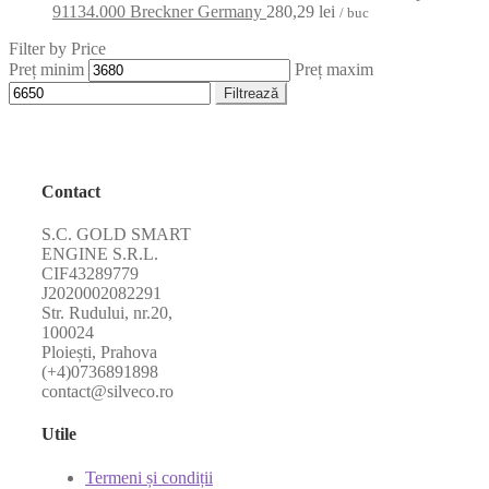
91134.000 Breckner Germany
280,29
lei
/ buc
Filter by Price
Preț minim
Preț maxim
Filtrează
Contact
S.C. GOLD SMART
ENGINE S.R.L.
CIF43289779
J2020002082291
Str. Rudului, nr.20,
100024
Ploiești, Prahova
(+4)0736891898
contact@silveco.ro
Utile
Termeni și condiții