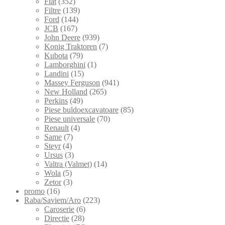
Fiat
(352)
Filtre
(139)
Ford
(144)
JCB
(167)
John Deere
(939)
Konig Traktoren
(7)
Kubota
(79)
Lamborghini
(1)
Landini
(15)
Massey Ferguson
(941)
New Holland
(265)
Perkins
(49)
Piese buldoexcavatoare
(85)
Piese universale
(70)
Renault
(4)
Same
(7)
Steyr
(4)
Ursus
(3)
Valtra (Valmet)
(14)
Wola
(5)
Zetor
(3)
promo
(16)
Raba/Saviem/Aro
(223)
Caroserie
(6)
Directie
(28)