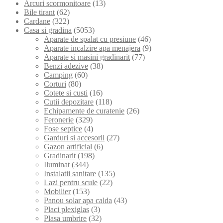
Arcuri scormonitoare
(13)
Bile tirant
(62)
Cardane
(322)
Casa si gradina
(5053)
Aparate de spalat cu presiune
(46)
Aparate incalzire apa menajera
(9)
Aparate si masini gradinarit
(77)
Benzi adezive
(38)
Camping
(60)
Corturi
(80)
Cotete si custi
(16)
Cutii depozitare
(118)
Echipamente de curatenie
(26)
Feronerie
(329)
Fose septice
(4)
Garduri si accesorii
(27)
Gazon artificial
(6)
Gradinarit
(198)
Iluminat
(344)
Instalatii sanitare
(135)
Lazi pentru scule
(22)
Mobilier
(153)
Panou solar apa calda
(43)
Placi plexiglas
(3)
Plasa umbrire
(32)