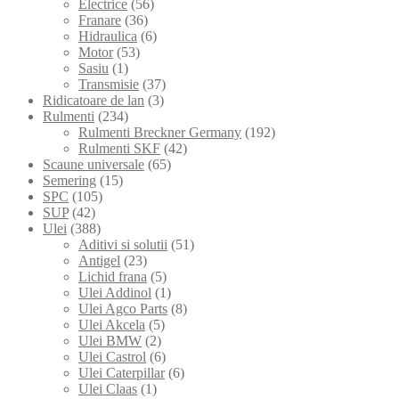
Electrice
(56)
Franare
(36)
Hidraulica
(6)
Motor
(53)
Sasiu
(1)
Transmisie
(37)
Ridicatoare de lan
(3)
Rulmenti
(234)
Rulmenti Breckner Germany
(192)
Rulmenti SKF
(42)
Scaune universale
(65)
Semering
(15)
SPC
(105)
SUP
(42)
Ulei
(388)
Aditivi si solutii
(51)
Antigel
(23)
Lichid frana
(5)
Ulei Addinol
(1)
Ulei Agco Parts
(8)
Ulei Akcela
(5)
Ulei BMW
(2)
Ulei Castrol
(6)
Ulei Caterpillar
(6)
Ulei Claas
(1)