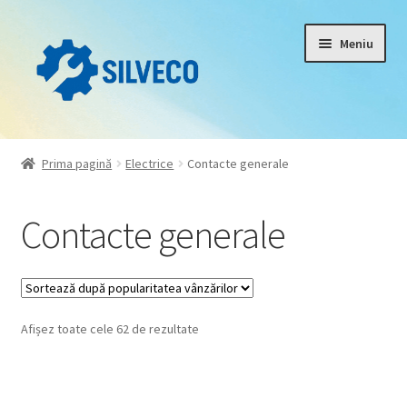
Meniu
Home
Prima pagină
Electrice
Contacte generale
Despre
Contacte generale
Magazin
My account
Afișez toate cele 62 de rezultate
Contact