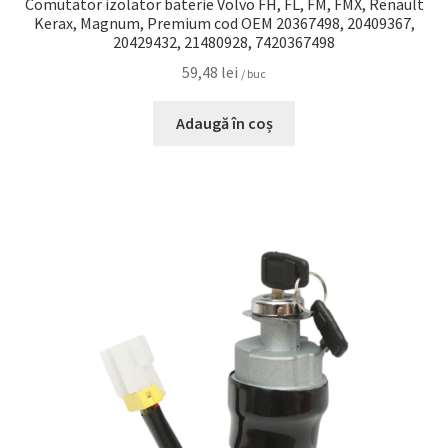
Comutator izolator baterie Volvo FH, FL, FM, FMX, Renault
Kerax, Magnum, Premium cod OEM 20367498, 20409367,
20429432, 21480928, 7420367498
59,48
lei
/ buc
Adaugă în coș