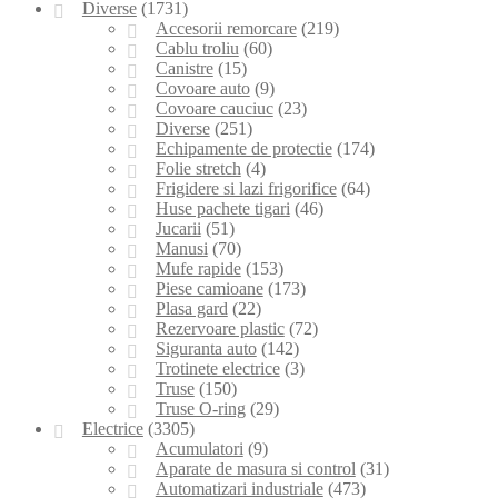
Diverse
(1731)
Accesorii remorcare
(219)
Cablu troliu
(60)
Canistre
(15)
Covoare auto
(9)
Covoare cauciuc
(23)
Diverse
(251)
Echipamente de protectie
(174)
Folie stretch
(4)
Frigidere si lazi frigorifice
(64)
Huse pachete tigari
(46)
Jucarii
(51)
Manusi
(70)
Mufe rapide
(153)
Piese camioane
(173)
Plasa gard
(22)
Rezervoare plastic
(72)
Siguranta auto
(142)
Trotinete electrice
(3)
Truse
(150)
Truse O-ring
(29)
Electrice
(3305)
Acumulatori
(9)
Aparate de masura si control
(31)
Automatizari industriale
(473)