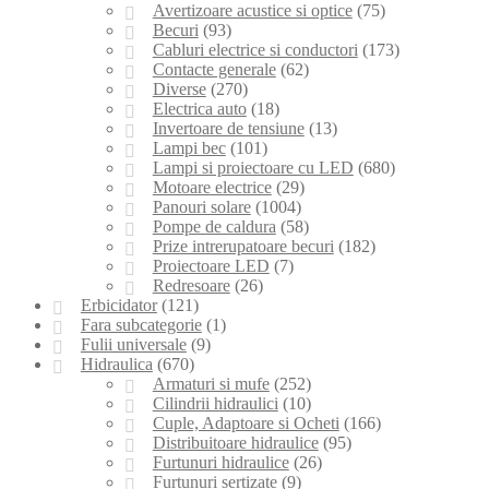
Avertizoare acustice si optice
(75)
Becuri
(93)
Cabluri electrice si conductori
(173)
Contacte generale
(62)
Diverse
(270)
Electrica auto
(18)
Invertoare de tensiune
(13)
Lampi bec
(101)
Lampi si proiectoare cu LED
(680)
Motoare electrice
(29)
Panouri solare
(1004)
Pompe de caldura
(58)
Prize intrerupatoare becuri
(182)
Proiectoare LED
(7)
Redresoare
(26)
Erbicidator
(121)
Fara subcategorie
(1)
Fulii universale
(9)
Hidraulica
(670)
Armaturi si mufe
(252)
Cilindrii hidraulici
(10)
Cuple, Adaptoare si Ocheti
(166)
Distribuitoare hidraulice
(95)
Furtunuri hidraulice
(26)
Furtunuri sertizate
(9)