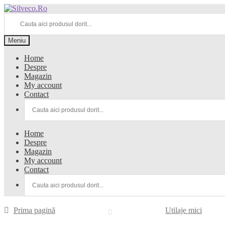
Meniu
Home
Despre
Magazin
My account
Contact
Home
Despre
Magazin
My account
Contact
Prima pagină
Utilaje mici