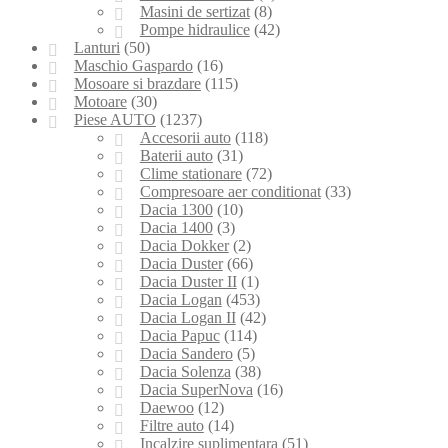
Masini de sertizat
(8)
Pompe hidraulice
(42)
Lanturi
(50)
Maschio Gaspardo
(16)
Mosoare si brazdare
(115)
Motoare
(30)
Piese AUTO
(1237)
Accesorii auto
(118)
Baterii auto
(31)
Clime stationare
(72)
Compresoare aer conditionat
(33)
Dacia 1300
(10)
Dacia 1400
(3)
Dacia Dokker
(2)
Dacia Duster
(66)
Dacia Duster II
(1)
Dacia Logan
(453)
Dacia Logan II
(42)
Dacia Papuc
(114)
Dacia Sandero
(5)
Dacia Solenza
(38)
Dacia SuperNova
(16)
Daewoo
(12)
Filtre auto
(14)
Incalzire suplimentara
(51)