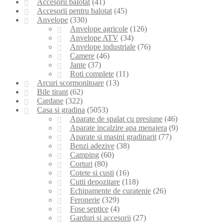
Accesorii balotat
(41)
Accesorii pentru balotat
(45)
Anvelope
(330)
Anvelope agricole
(126)
Anvelope ATV
(34)
Anvelope industriale
(76)
Camere
(46)
Jante
(37)
Roti complete
(11)
Arcuri scormonitoare
(13)
Bile tirant
(62)
Cardane
(322)
Casa si gradina
(5053)
Aparate de spalat cu presiune
(46)
Aparate incalzire apa menajera
(9)
Aparate si masini gradinarit
(77)
Benzi adezive
(38)
Camping
(60)
Corturi
(80)
Cotete si custi
(16)
Cutii depozitare
(118)
Echipamente de curatenie
(26)
Feronerie
(329)
Fose septice
(4)
Garduri si accesorii
(27)