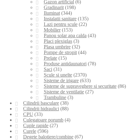
Gazon artificial
(6)
Gradinarit
(198)
Iluminat
(344)
Instalatii sanitare
(135)
Lazi pentru scule
(22)
Mobilier
(153)
Panou solar apa calda
(43)
Placi plexiglas
(3)
Plasa umbrire
(32)
Pompe de stropit
(44)
Prelate
(15)
Produse antidaunatori
(78)
Saci
(31)
Scule si unelte
(2370)
Sisteme de irigare
(633)
Sisteme de supraveghere si securitate
(86)
Sisteme de ventilatie
(27)
Trambuline
(3)
Cilindrii basculare
(38)
Cilindrii hidraulici
(88)
CPU
(33)
Culegatoare porumb
(4)
Cuple rapide
(27)
Curele
(596)
Degete balotiere/combine
(67)