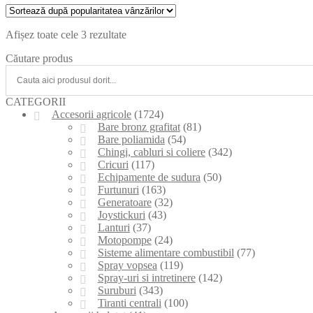
Afișez toate cele 3 rezultate
Căutare produs
CATEGORII
Accesorii agricole
(1724)
Bare bronz grafitat
(81)
Bare poliamida
(54)
Chingi, cabluri si coliere
(342)
Cricuri
(117)
Echipamente de sudura
(50)
Furtunuri
(163)
Generatoare
(32)
Joystickuri
(43)
Lanturi
(37)
Motopompe
(24)
Sisteme alimentare combustibil
(77)
Spray vopsea
(119)
Spray-uri si intretinere
(142)
Suruburi
(343)
Tiranti centrali
(100)