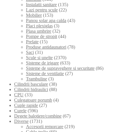
Instalatii sanitare
(135)
Lazi pentru scule
(22)
Mobilier
(153)
Panou solar apa calda
(43)
Placi plexiglas
(3)
Plasa umbrire
(32)
Pompe de stropit
(44)
Prelate
(15)
Produse antidaunatori
(78)
Saci
(31)
Scule si unelte
(2370)
Sisteme de irigare
(633)
Sisteme de supraveghere si securitate
(86)
Sisteme de ventilatie
(27)
Trambuline
(3)
Cilindrii basculare
(38)
Cilindrii hidraulici
(88)
CPU
(33)
Culegatoare porumb
(4)
Cuple rapide
(27)
Curele
(596)
Degete balotiere/combine
(67)
Diverse
(1731)
Accesorii remorcare
(219)
Cablu troliu
(60)