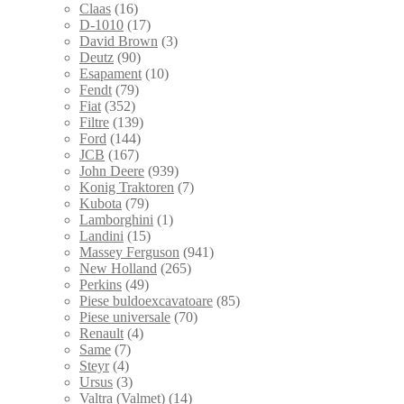
Claas
(16)
D-1010
(17)
David Brown
(3)
Deutz
(90)
Esapament
(10)
Fendt
(79)
Fiat
(352)
Filtre
(139)
Ford
(144)
JCB
(167)
John Deere
(939)
Konig Traktoren
(7)
Kubota
(79)
Lamborghini
(1)
Landini
(15)
Massey Ferguson
(941)
New Holland
(265)
Perkins
(49)
Piese buldoexcavatoare
(85)
Piese universale
(70)
Renault
(4)
Same
(7)
Steyr
(4)
Ursus
(3)
Valtra (Valmet)
(14)