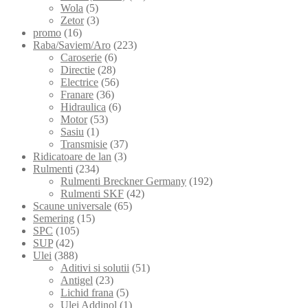
Wola
(5)
Zetor
(3)
promo
(16)
Raba/Saviem/Aro
(223)
Caroserie
(6)
Directie
(28)
Electrice
(56)
Franare
(36)
Hidraulica
(6)
Motor
(53)
Sasiu
(1)
Transmisie
(37)
Ridicatoare de lan
(3)
Rulmenti
(234)
Rulmenti Breckner Germany
(192)
Rulmenti SKF
(42)
Scaune universale
(65)
Semering
(15)
SPC
(105)
SUP
(42)
Ulei
(388)
Aditivi si solutii
(51)
Antigel
(23)
Lichid frana
(5)
Ulei Addinol
(1)