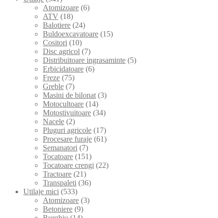
Atomizoare
(6)
ATV
(18)
Balotiere
(24)
Buldoexcavatoare
(15)
Cositori
(10)
Disc agricol
(7)
Distribuitoare ingrasaminte
(5)
Erbicidatoare
(6)
Freze
(75)
Greble
(7)
Masini de bilonat
(3)
Motocultoare
(14)
Motostivuitoare
(34)
Nacele
(2)
Pluguri agricole
(17)
Procesare furaje
(61)
Semanatori
(7)
Tocatoare
(151)
Tocatoare crengi
(22)
Tractoare
(21)
Transpaleti
(36)
Utilaje mici
(533)
Atomizoare
(3)
Betoniere
(9)
Burghiu
(14)