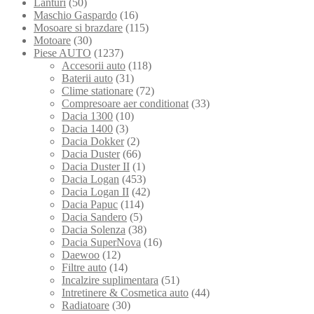
Lanturi
(50)
Maschio Gaspardo
(16)
Mosoare si brazdare
(115)
Motoare
(30)
Piese AUTO
(1237)
Accesorii auto
(118)
Baterii auto
(31)
Clime stationare
(72)
Compresoare aer conditionat
(33)
Dacia 1300
(10)
Dacia 1400
(3)
Dacia Dokker
(2)
Dacia Duster
(66)
Dacia Duster II
(1)
Dacia Logan
(453)
Dacia Logan II
(42)
Dacia Papuc
(114)
Dacia Sandero
(5)
Dacia Solenza
(38)
Dacia SuperNova
(16)
Daewoo
(12)
Filtre auto
(14)
Incalzire suplimentara
(51)
Intretinere & Cosmetica auto
(44)
Radiatoare
(30)