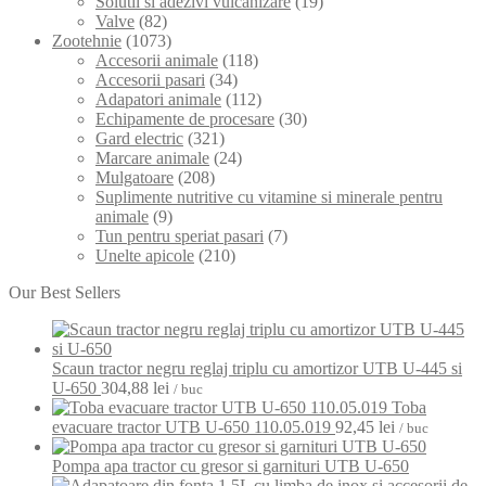
Solutii si adezivi vulcanizare
(19)
Valve
(82)
Zootehnie
(1073)
Accesorii animale
(118)
Accesorii pasari
(34)
Adapatori animale
(112)
Echipamente de procesare
(30)
Gard electric
(321)
Marcare animale
(24)
Mulgatoare
(208)
Suplimente nutritive cu vitamine si minerale pentru
animale
(9)
Tun pentru speriat pasari
(7)
Unelte apicole
(210)
Our Best Sellers
Scaun tractor negru reglaj triplu cu amortizor UTB U-445 si
U-650
304,88
lei
/ buc
Toba
evacuare tractor UTB U-650 110.05.019
92,45
lei
/ buc
Pompa apa tractor cu gresor si garnituri UTB U-650