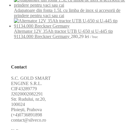
Adapatoare din fonta 1.5L cu limba de inox si accesorii de
prindere pentru vaci sau cai
Alternator 12V 35Ah tractor UTB U-650 si U-445 tip
91134.000 Breckner Germany
280,29
lei
/ buc
Contact
S.C. GOLD SMART
ENGINE S.R.L.
CIF43289779
J2020002082291
Str. Rudului, nr.20,
100024
Ploiești, Prahova
(+4)0736891898
contact@silveco.ro