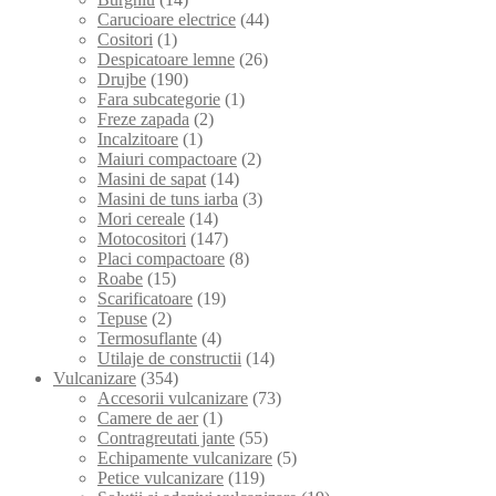
Carucioare electrice
(44)
Cositori
(1)
Despicatoare lemne
(26)
Drujbe
(190)
Fara subcategorie
(1)
Freze zapada
(2)
Incalzitoare
(1)
Maiuri compactoare
(2)
Masini de sapat
(14)
Masini de tuns iarba
(3)
Mori cereale
(14)
Motocositori
(147)
Placi compactoare
(8)
Roabe
(15)
Scarificatoare
(19)
Tepuse
(2)
Termosuflante
(4)
Utilaje de constructii
(14)
Vulcanizare
(354)
Accesorii vulcanizare
(73)
Camere de aer
(1)
Contragreutati jante
(55)
Echipamente vulcanizare
(5)
Petice vulcanizare
(119)