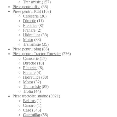
Transmisie
(157)
Piese pentru disc
(38)
Piese pentru JCB
(163)
Caroserie
(36)
Directie
(11)
Electrice
(8)
Franare
(2)
Hidraulica
(38)
Motor
(33)
Transmisie
(35)
Piese pentru plug
(86)
Piese pentru Tractor Forestier
(236)
Caroserie
(17)
Directie
(10)
Electrice
(6)
Franare
(4)
Hidraulica
(38)
Motor
(32)
Transmisie
(85)
Troliu
(44)
Piese tractoare straine
(3921)
Belarus
(1)
Carraro
(1)
Case
(345)
Caterpillar
(66)