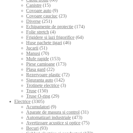
Canistre
(15)
Covoare auto
(9)
Covoare cauciuc
(23)
Diverse
(251)
Echipamente de protectie
(174)
Folie stretch
(4)
Frigidere si lazi frigorifice
(64)
Huse pachete tigari
(46)
Jucarii
(51)
Manusi
(70)
Mufe rapide
(153)
Piese camioane
(173)
Plasa gard
(22)
Rezervoare plastic
(72)
Siguranta auto
(142)
Trotinete electrice
(3)
Truse
(150)
Truse O-ring
(29)
Electrice
(3305)
Acumulatori
(9)
Aparate de masura si control
(31)
Automatizari industriale
(473)
Avertizoare acustice si optice
(75)
Becuri
(93)