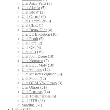
Ulei Agco Parts
(8)
Ulei Akcela
(5)
Ulei BMW
(2)
Ulei Castrol
(6)
Ulei Caterpillar
(6)
Ulei Claas
(1)
Ulei Deutz Fahr
(4)
Ulei Elf Evolution
(10)
Ulei Fendt
(5)
Ulei Ford
(2)
Ulei GM
(4)
Ulei JCB
(19)
Ulei John Deere
(10)
Ulei Komatsu
(7)
Ulei Liqui Moly
(10)
Ulei Manitou
(14)
Ulei Massey Ferguson
(5)
Ulei Mobil
(12)
Ulei OEM VW Group
(3)
Ulei Olipes
(51)
Ulei Petronas
(14)
Ulei TotalEnergies
(6)
Ulei UTB
(53)
Vaselina
(51)
Utilaje
(541)