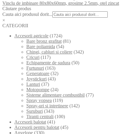
Vinclu de imbinare 80x80x60mm, grosime 2.5mm, otel zincat
Căutare produs
Cauta aici produsul dorit...
×
CATEGORII
Accesorii agricole
(1724)
Bare bronz grafitat
(81)
Bare poliamida
(54)
Chingi, cabluri si coliere
(342)
Cricuri
(117)
Echipamente de sudura
(50)
Furtunuri
(163)
Generatoare
(32)
Joystickuri
(43)
Lanturi
(37)
Motopompe
(24)
Sisteme alimentare combustibil
(77)
Spray vopsea
(119)
Spray-uri si intretinere
(142)
Suruburi
(343)
Tiranti centrali
(100)
Accesorii balotat
(41)
Accesorii pentru balotat
(45)
Anvelope
(330)