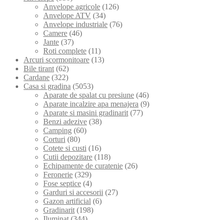
Anvelope agricole
(126)
Anvelope ATV
(34)
Anvelope industriale
(76)
Camere
(46)
Jante
(37)
Roti complete
(11)
Arcuri scormonitoare
(13)
Bile tirant
(62)
Cardane
(322)
Casa si gradina
(5053)
Aparate de spalat cu presiune
(46)
Aparate incalzire apa menajera
(9)
Aparate si masini gradinarit
(77)
Benzi adezive
(38)
Camping
(60)
Corturi
(80)
Cotete si custi
(16)
Cutii depozitare
(118)
Echipamente de curatenie
(26)
Feronerie
(329)
Fose septice
(4)
Garduri si accesorii
(27)
Gazon artificial
(6)
Gradinarit
(198)
Iluminat
(344)