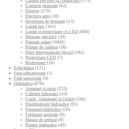
Cabluri electrice si conductori
(173)
Contacte generale
(62)
Diverse
(270)
Electrica auto
(18)
Invertoare de tensiune
(13)
Lampi bec
(101)
Lampi si proiectoare cu LED
(680)
Motoare electrice
(29)
Panouri solare
(1004)
Pompe de caldura
(58)
Prize intrerupatoare becuri
(182)
Proiectoare LED
(7)
Redresoare
(26)
Erbicidator
(121)
Fara subcategorie
(1)
Fulii universale
(9)
Hidraulica
(670)
Armaturi si mufe
(252)
Cilindrii hidraulici
(10)
Cuple, Adaptoare si Ocheti
(166)
Distribuitoare hidraulice
(95)
Furtunuri hidraulice
(26)
Furtunuri sertizate
(9)
Masini de sertizat
(8)
Pompe hidraulice
(42)