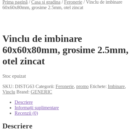
Prima pagină
/
Casa si gradina
/
Feronerie
/
Vinclu de imbinare
60x60x80mm, grosime 2.5mm, otel zincat
Vinclu de imbinare
60x60x80mm, grosime 2.5mm,
otel zincat
Stoc epuizat
SKU:
DISTG63
Categorii:
Feronerie
,
promo
Etichete:
Imbinare
,
Vinclu
Brand:
GENERIC
Descriere
Informații suplimentare
Recenzii (0)
Descriere