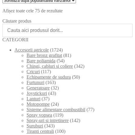
Afișez toate cele 75 de rezultate
Căutare produs
CATEGORII
Accesorii agricole
(1724)
Bare bronz grafitat
(81)
Bare poliamida
(54)
Chingi, cabluri si coliere
(342)
Cricuri
(117)
Echipamente de sudura
(50)
Furtunuri
(163)
Generatoare
(32)
Joystickuri
(43)
Lanturi
(37)
Motopompe
(24)
Sisteme alimentare combustibil
(77)
Spray vopsea
(119)
Spray-uri si intretinere
(142)
Suruburi
(343)
Tiranti centrali
(100)