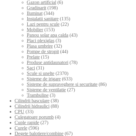
Gazon artificial
(6)
Gradinarit
(198)
Iluminat
(344)
Instalatii sanitare
(135)
Lazi pentru scule
(22)
Mobilier
(153)
Panou solar apa calda
(43)
Placi plexiglas
(3)
Plasa umbrire
(32)
Pompe de stropit
(44)
Prelate
(15)
Produse antidaunatori
(78)
Saci
(31)
Scule si unelte
(2370)
Sisteme de irigare
(633)
Sisteme de supraveghere si securitate
(86)
Sisteme de ventilatie
(27)
Trambuline
(3)
Cilindrii basculare
(38)
Cilindrii hidraulici
(88)
CPU
(33)
Culegatoare porumb
(4)
Cuple rapide
(27)
Curele
(596)
Degete balotiere/combine
(67)