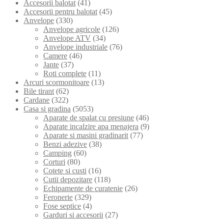
Accesorii balotat
(41)
Accesorii pentru balotat
(45)
Anvelope
(330)
Anvelope agricole
(126)
Anvelope ATV
(34)
Anvelope industriale
(76)
Camere
(46)
Jante
(37)
Roti complete
(11)
Arcuri scormonitoare
(13)
Bile tirant
(62)
Cardane
(322)
Casa si gradina
(5053)
Aparate de spalat cu presiune
(46)
Aparate incalzire apa menajera
(9)
Aparate si masini gradinarit
(77)
Benzi adezive
(38)
Camping
(60)
Corturi
(80)
Cotete si custi
(16)
Cutii depozitare
(118)
Echipamente de curatenie
(26)
Feronerie
(329)
Fose septice
(4)
Garduri si accesorii
(27)