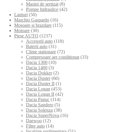
Masini de sertizat
(8)
Pompe hidraulice
(42)
Lanturi
(50)
Maschio Gaspardo
(16)
Mosoare si brazdare
(115)
Motoare
(30)
Piese AUTO
(1237)
Accesorii auto
(118)
Baterii auto
(31)
Clime stationare
(72)
Compresoare aer conditionat
(33)
Dacia 1300
(10)
Dacia 1400
(3)
Dacia Dokker
(2)
Dacia Duster
(66)
Dacia Duster II
(1)
Dacia Logan
(453)
Dacia Logan II
(42)
Dacia Papuc
(114)
Dacia Sandero
(5)
Dacia Solenza
(38)
Dacia SuperNova
(16)
Daewoo
(12)
Filtre auto
(14)
Incalzire suplimentara
(51)