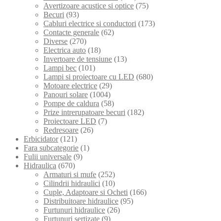
Avertizoare acustice si optice
(75)
Becuri
(93)
Cabluri electrice si conductori
(173)
Contacte generale
(62)
Diverse
(270)
Electrica auto
(18)
Invertoare de tensiune
(13)
Lampi bec
(101)
Lampi si proiectoare cu LED
(680)
Motoare electrice
(29)
Panouri solare
(1004)
Pompe de caldura
(58)
Prize intrerupatoare becuri
(182)
Proiectoare LED
(7)
Redresoare
(26)
Erbicidator
(121)
Fara subcategorie
(1)
Fulii universale
(9)
Hidraulica
(670)
Armaturi si mufe
(252)
Cilindrii hidraulici
(10)
Cuple, Adaptoare si Ocheti
(166)
Distribuitoare hidraulice
(95)
Furtunuri hidraulice
(26)
Furtunuri sertizate
(9)