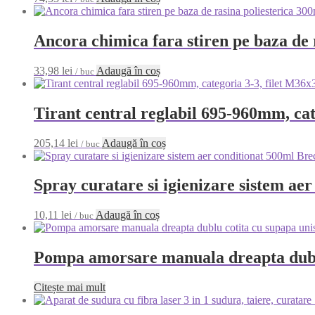
Ancora chimica fara stiren pe baza de 
33,98
lei
Adaugă în coș
/ buc
Tirant central reglabil 695-960mm, cat
205,14
lei
Adaugă în coș
/ buc
Spray curatare si igienizare sistem a
10,11
lei
Adaugă în coș
/ buc
Pompa amorsare manuala dreapta dublu
Citește mai mult