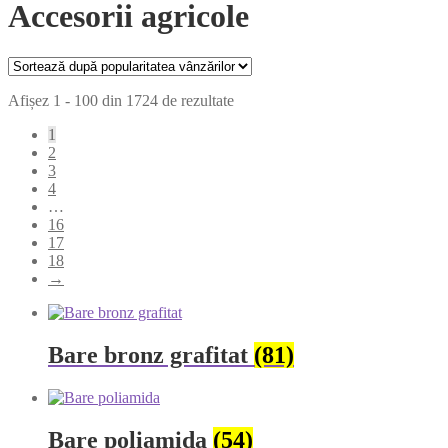
Accesorii agricole
Afișez 1 - 100 din 1724 de rezultate
1
2
3
4
…
16
17
18
→
Bare bronz grafitat
(81)
Bare poliamida
(54)