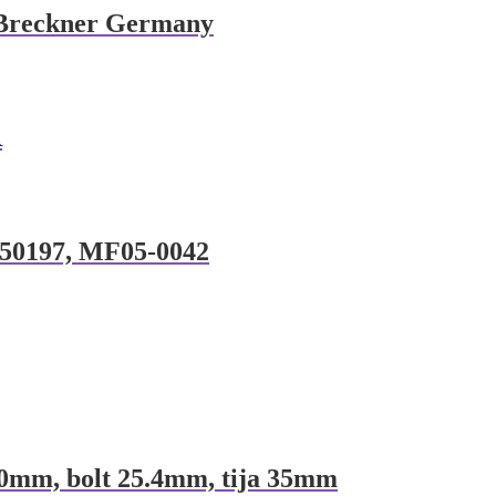
al Breckner Germany
R
850197, MF05-0042
220mm, bolt 25.4mm, tija 35mm