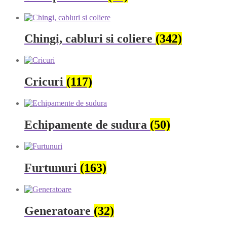
Chingi, cabluri si coliere
(342)
Cricuri
(117)
Echipamente de sudura
(50)
Furtunuri
(163)
Generatoare
(32)