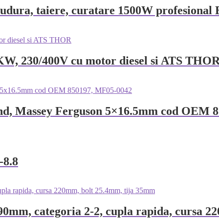
1 sudura, taiere, curatare 1500W profesion
4KW, 230/400V cu motor diesel si ATS THO
lland, Massey Ferguson 5×16.5mm cod OEM 
-8.8
-790mm, categoria 2-2, cupla rapida, cursa 