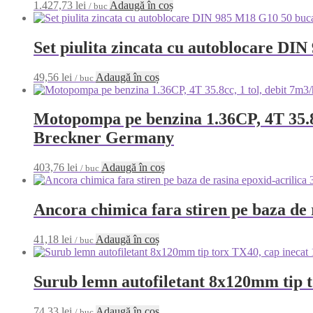
1.427,73
lei
Adaugă în coș
/ buc
Set piulita zincata cu autoblocare DI
49,56
lei
Adaugă în coș
/ buc
Motopompa pe benzina 1.36CP, 4T 35.8c
Breckner Germany
403,76
lei
Adaugă în coș
/ buc
Ancora chimica fara stiren pe baza de 
41,18
lei
Adaugă în coș
/ buc
Surub lemn autofiletant 8x120mm tip t
74,33
lei
Adaugă în coș
/ buc