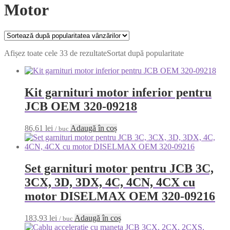
Motor
Afișez toate cele 33 de rezultate
Sortat după popularitate
Kit garnituri motor inferior pentru
JCB OEM 320-09218
86,61
lei
Adaugă în coș
/ buc
Set garnituri motor pentru JCB 3C,
3CX, 3D, 3DX, 4C, 4CN, 4CX cu
motor DISELMAX OEM 320-09216
183,93
lei
Adaugă în coș
/ buc