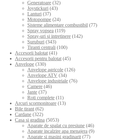
Generatoare
(32)
Joystickuri
(43)
Lanturi
(37)
Motopompe
(24)
Sisteme alimentare combustibil
(77)
Spray vopsea
(119)
Spray-uri si intretinere
(142)
Suruburi
(343)
Tiranti centrali
(100)
Accesorii balotat
(41)
Accesorii pentru balotat
(45)
Anvelope
(330)
Anvelope agricole
(126)
Anvelope ATV
(34)
Anvelope industriale
(76)
Camere
(46)
Jante
(37)
Roti complete
(11)
Arcuri scormonitoare
(13)
Bile tirant
(62)
Cardane
(322)
Casa si gradina
(5053)
Aparate de spalat cu presiune
(46)
Aparate incalzire apa menajera
(9)
Aparate si masini gradinarit
(77)