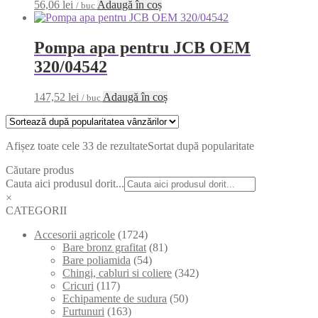
56,06
lei
Adaugă în coș
/ buc
Pompa apa pentru JCB OEM
320/04542
147,52
lei
Adaugă în coș
/ buc
Afișez toate cele 33 de rezultate
Sortat după popularitate
Căutare produs
Cauta aici produsul dorit...
×
CATEGORII
Accesorii agricole
(1724)
Bare bronz grafitat
(81)
Bare poliamida
(54)
Chingi, cabluri si coliere
(342)
Cricuri
(117)
Echipamente de sudura
(50)
Furtunuri
(163)