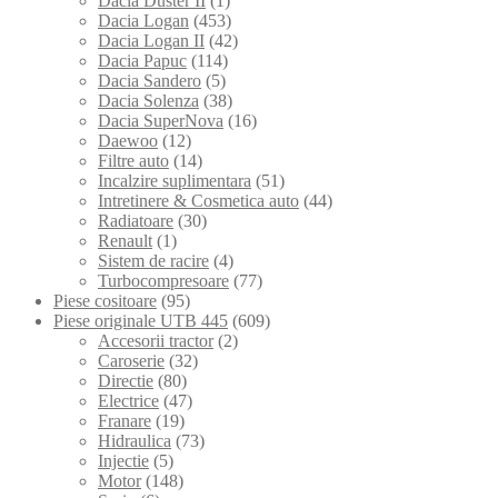
Dacia Duster II
(1)
Dacia Logan
(453)
Dacia Logan II
(42)
Dacia Papuc
(114)
Dacia Sandero
(5)
Dacia Solenza
(38)
Dacia SuperNova
(16)
Daewoo
(12)
Filtre auto
(14)
Incalzire suplimentara
(51)
Intretinere & Cosmetica auto
(44)
Radiatoare
(30)
Renault
(1)
Sistem de racire
(4)
Turbocompresoare
(77)
Piese cositoare
(95)
Piese originale UTB 445
(609)
Accesorii tractor
(2)
Caroserie
(32)
Directie
(80)
Electrice
(47)
Franare
(19)
Hidraulica
(73)
Injectie
(5)
Motor
(148)