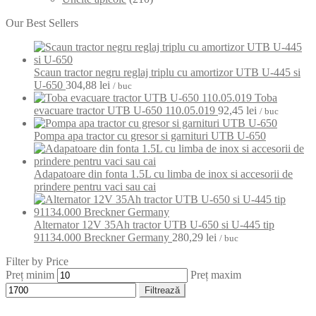
Our Best Sellers
Scaun tractor negru reglaj triplu cu amortizor UTB U-445 si
U-650
304,88
lei
/ buc
Toba
evacuare tractor UTB U-650 110.05.019
92,45
lei
/ buc
Pompa apa tractor cu gresor si garnituri UTB U-650
Adapatoare din fonta 1.5L cu limba de inox si accesorii de
prindere pentru vaci sau cai
Alternator 12V 35Ah tractor UTB U-650 si U-445 tip
91134.000 Breckner Germany
280,29
lei
/ buc
Filter by Price
Preț minim
Preț maxim
Filtrează