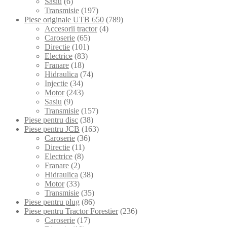
Sasiu
(6)
Transmisie
(197)
Piese originale UTB 650
(789)
Accesorii tractor
(4)
Caroserie
(65)
Directie
(101)
Electrice
(83)
Franare
(18)
Hidraulica
(74)
Injectie
(34)
Motor
(243)
Sasiu
(9)
Transmisie
(157)
Piese pentru disc
(38)
Piese pentru JCB
(163)
Caroserie
(36)
Directie
(11)
Electrice
(8)
Franare
(2)
Hidraulica
(38)
Motor
(33)
Transmisie
(35)
Piese pentru plug
(86)
Piese pentru Tractor Forestier
(236)
Caroserie
(17)