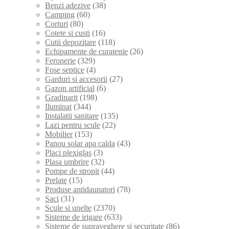
Benzi adezive
(38)
Camping
(60)
Corturi
(80)
Cotete si custi
(16)
Cutii depozitare
(118)
Echipamente de curatenie
(26)
Feronerie
(329)
Fose septice
(4)
Garduri si accesorii
(27)
Gazon artificial
(6)
Gradinarit
(198)
Iluminat
(344)
Instalatii sanitare
(135)
Lazi pentru scule
(22)
Mobilier
(153)
Panou solar apa calda
(43)
Placi plexiglas
(3)
Plasa umbrire
(32)
Pompe de stropit
(44)
Prelate
(15)
Produse antidaunatori
(78)
Saci
(31)
Scule si unelte
(2370)
Sisteme de irigare
(633)
Sisteme de supraveghere si securitate
(86)