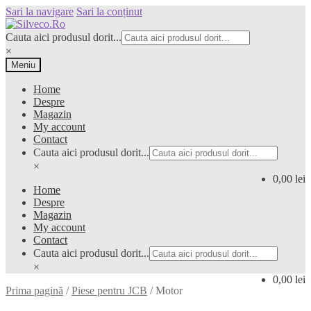
Sari la navigare
Sari la conținut
Cauta aici produsul dorit...
×
Meniu
Home
Despre
Magazin
My account
Contact
Cauta aici produsul dorit...
×
0,00 lei
Home
Despre
Magazin
My account
Contact
Cauta aici produsul dorit...
×
0,00 lei
Prima pagină
/
Piese pentru JCB
/
Motor