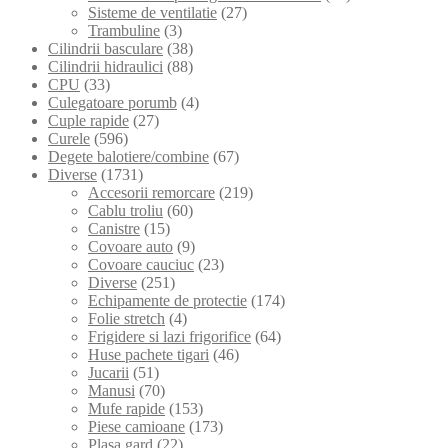
Sisteme de ventilatie
(27)
Trambuline
(3)
Cilindrii basculare
(38)
Cilindrii hidraulici
(88)
CPU
(33)
Culegatoare porumb
(4)
Cuple rapide
(27)
Curele
(596)
Degete balotiere/combine
(67)
Diverse
(1731)
Accesorii remorcare
(219)
Cablu troliu
(60)
Canistre
(15)
Covoare auto
(9)
Covoare cauciuc
(23)
Diverse
(251)
Echipamente de protectie
(174)
Folie stretch
(4)
Frigidere si lazi frigorifice
(64)
Huse pachete tigari
(46)
Jucarii
(51)
Manusi
(70)
Mufe rapide
(153)
Piese camioane
(173)
Plasa gard
(22)