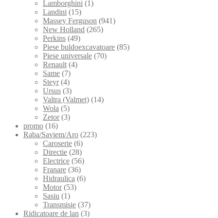
Lamborghini
(1)
Landini
(15)
Massey Ferguson
(941)
New Holland
(265)
Perkins
(49)
Piese buldoexcavatoare
(85)
Piese universale
(70)
Renault
(4)
Same
(7)
Steyr
(4)
Ursus
(3)
Valtra (Valmet)
(14)
Wola
(5)
Zetor
(3)
promo
(16)
Raba/Saviem/Aro
(223)
Caroserie
(6)
Directie
(28)
Electrice
(56)
Franare
(36)
Hidraulica
(6)
Motor
(53)
Sasiu
(1)
Transmisie
(37)
Ridicatoare de lan
(3)