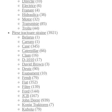
Directie
(10)
Electrice
(6)
Franare
(4)
Hidraulica
(38)
Motor
(32)
Transmisie
(85)
Troliu
(44)
Piese tractoare straine
(3921)
Belarus
(1)
Carraro
(1)
Case
(345)
Caterpillar
(66)
Claas
(16)
D-1010
(17)
David Brown
(3)
Deutz
(90)
Esapament
(10)
Fendt
(79)
Fiat
(352)
Filtre
(139)
Ford
(144)
JCB
(167)
John Deere
(939)
Konig Traktoren
(7)
Kubota
(79)