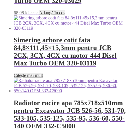
Turbo OEM 320-03029
68,98
lei
Adaugă în coș
/ buc
Simering arbore cotit fata
84,8×111,45×15,3mm pentru JCB
2CX, 3CX, 4CX cu motor 444 Disel
Max Turbo OEM 320-03119
Citește mai mult
Radiator racire apa 785x718x510mm
pentru Excavator JCB 526-56, 531-70,
533-105, 535-125, 535-95, 536-60, 550-
140 OEM 332-C5000