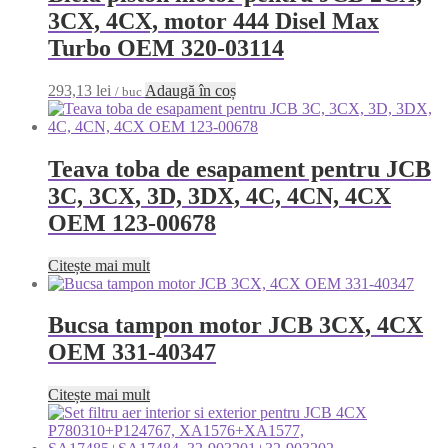
3CX, 4CX, motor 444 Disel Max
Turbo OEM 320-03114
293,13
lei
Adaugă în coș
/ buc
Teava toba de esapament pentru JCB
3C, 3CX, 3D, 3DX, 4C, 4CN, 4CX
OEM 123-00678
Citește mai mult
Bucsa tampon motor JCB 3CX, 4CX
OEM 331-40347
Citește mai mult