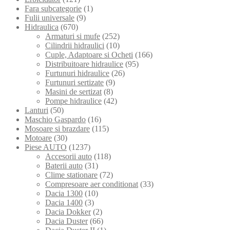
Fara subcategorie
(1)
Fulii universale
(9)
Hidraulica
(670)
Armaturi si mufe
(252)
Cilindrii hidraulici
(10)
Cuple, Adaptoare si Ocheti
(166)
Distribuitoare hidraulice
(95)
Furtunuri hidraulice
(26)
Furtunuri sertizate
(9)
Masini de sertizat
(8)
Pompe hidraulice
(42)
Lanturi
(50)
Maschio Gaspardo
(16)
Mosoare si brazdare
(115)
Motoare
(30)
Piese AUTO
(1237)
Accesorii auto
(118)
Baterii auto
(31)
Clime stationare
(72)
Compresoare aer conditionat
(33)
Dacia 1300
(10)
Dacia 1400
(3)
Dacia Dokker
(2)
Dacia Duster
(66)