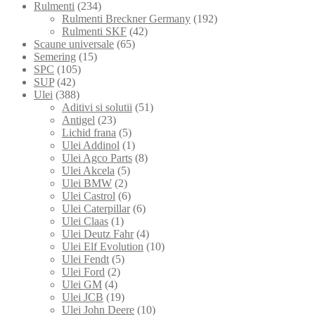
Rulmenti
(234)
Rulmenti Breckner Germany
(192)
Rulmenti SKF
(42)
Scaune universale
(65)
Semering
(15)
SPC
(105)
SUP
(42)
Ulei
(388)
Aditivi si solutii
(51)
Antigel
(23)
Lichid frana
(5)
Ulei Addinol
(1)
Ulei Agco Parts
(8)
Ulei Akcela
(5)
Ulei BMW
(2)
Ulei Castrol
(6)
Ulei Caterpillar
(6)
Ulei Claas
(1)
Ulei Deutz Fahr
(4)
Ulei Elf Evolution
(10)
Ulei Fendt
(5)
Ulei Ford
(2)
Ulei GM
(4)
Ulei JCB
(19)
Ulei John Deere
(10)