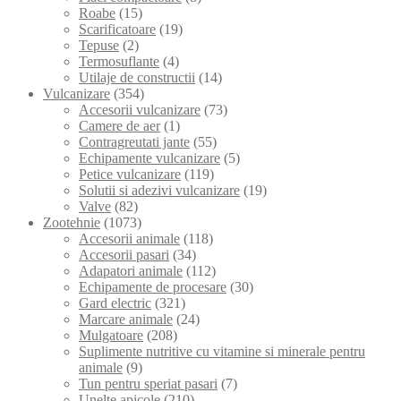
Roabe
(15)
Scarificatoare
(19)
Tepuse
(2)
Termosuflante
(4)
Utilaje de constructii
(14)
Vulcanizare
(354)
Accesorii vulcanizare
(73)
Camere de aer
(1)
Contragreutati jante
(55)
Echipamente vulcanizare
(5)
Petice vulcanizare
(119)
Solutii si adezivi vulcanizare
(19)
Valve
(82)
Zootehnie
(1073)
Accesorii animale
(118)
Accesorii pasari
(34)
Adapatori animale
(112)
Echipamente de procesare
(30)
Gard electric
(321)
Marcare animale
(24)
Mulgatoare
(208)
Suplimente nutritive cu vitamine si minerale pentru
animale
(9)
Tun pentru speriat pasari
(7)
Unelte apicole
(210)