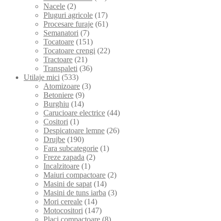
Nacele
(2)
Pluguri agricole
(17)
Procesare furaje
(61)
Semanatori
(7)
Tocatoare
(151)
Tocatoare crengi
(22)
Tractoare
(21)
Transpaleti
(36)
Utilaje mici
(533)
Atomizoare
(3)
Betoniere
(9)
Burghiu
(14)
Carucioare electrice
(44)
Cositori
(1)
Despicatoare lemne
(26)
Drujbe
(190)
Fara subcategorie
(1)
Freze zapada
(2)
Incalzitoare
(1)
Maiuri compactoare
(2)
Masini de sapat
(14)
Masini de tuns iarba
(3)
Mori cereale
(14)
Motocositori
(147)
Placi compactoare
(8)