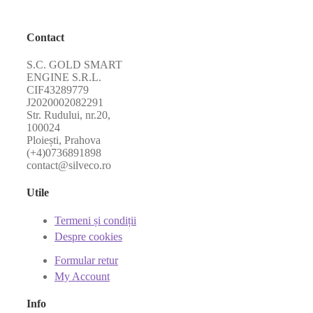
Contact
S.C. GOLD SMART
ENGINE S.R.L.
CIF43289779
J2020002082291
Str. Rudului, nr.20,
100024
Ploiești, Prahova
(+4)0736891898
contact@silveco.ro
Utile
Termeni și condiții
Despre cookies
Formular retur
My Account
Info