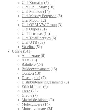
Ulei Komatsu
(7)
Ulei Liqui Moly
(10)
Ulei Manitou
(14)
Ulei Massey Ferguson
(5)
Ulei Mobil
(12)
Ulei OEM VW Group
(3)
Ulei Olipes
(51)
Ulei Petronas
(14)
Ulei TotalEnergies
(6)
Ulei UTB
(53)
Vaselina
(51)
Utilaje
(541)
Atomizoare
(6)
ATV
(18)
Balotiere
(24)
Buldoexcavatoare
(15)
Cositori
(10)
Disc agricol
(7)
Distribuitoare ingrasaminte
(5)
Erbicidatoare
(6)
Freze
(75)
Greble
(7)
Masini de bilonat
(3)
Motocultoare
(14)
Motostivuitoare
(34)