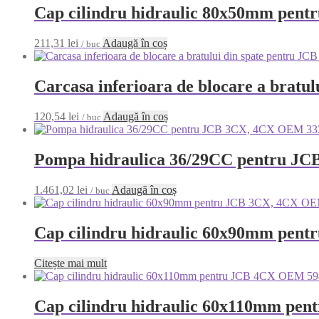
Cap cilindru hidraulic 80x50mm pen
211,31
lei
Adaugă în coș
/ buc
Carcasa inferioara de blocare a brat
120,54
lei
Adaugă în coș
/ buc
Pompa hidraulica 36/29CC pentru J
1.461,02
lei
Adaugă în coș
/ buc
Cap cilindru hidraulic 60x90mm pen
Citește mai mult
Cap cilindru hidraulic 60x110mm pe