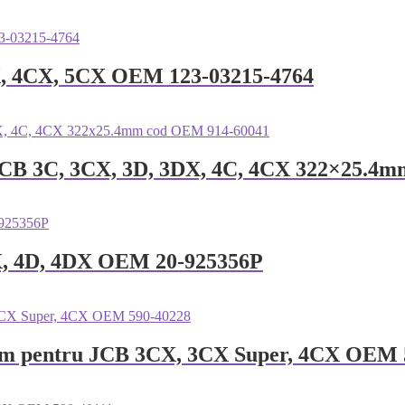
CX, 4CX, 5CX OEM 123-03215-4764
 JCB 3C, 3CX, 3D, 3DX, 4C, 4CX 322×25.4
X, 4D, 4DX OEM 20-925356P
08mm pentru JCB 3CX, 3CX Super, 4CX OEM