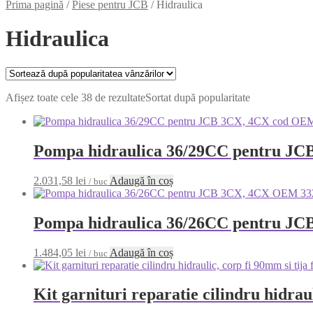
Prima pagină
/
Piese pentru JCB
/
Hidraulica
Hidraulica
Afișez toate cele 38 de rezultate
Sortat după popularitate
Pompa hidraulica 36/29CC pentru JCB
2.031,58
lei
Adaugă în coș
/ buc
Pompa hidraulica 36/26CC pentru J
1.484,05
lei
Adaugă în coș
/ buc
Kit garnituri reparatie cilindru hidr