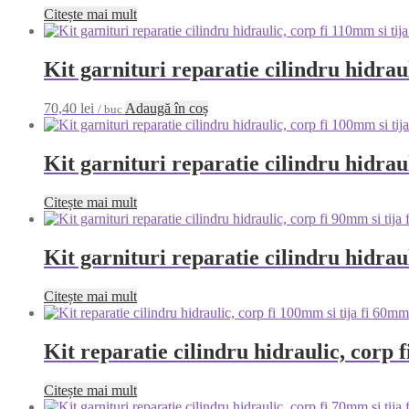
Citește mai mult
Kit garnituri reparatie cilindru hidr
70,40
lei
Adaugă în coș
/ buc
Kit garnituri reparatie cilindru hidr
Citește mai mult
Kit garnituri reparatie cilindru hidr
Citește mai mult
Kit reparatie cilindru hidraulic, co
Citește mai mult