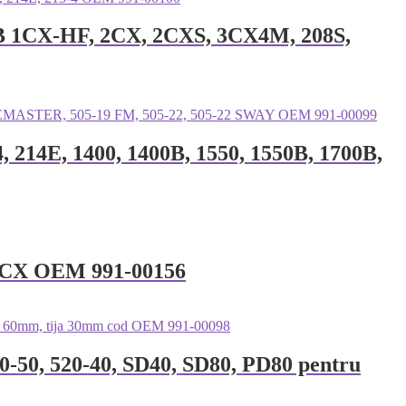
u JCB 1CX-HF, 2CX, 2CXS, 3CX4M, 208S,
4, 214E, 1400, 1400B, 1550, 1550B, 1700B,
X, 4CX OEM 991-00156
20-50, 520-40, SD40, SD80, PD80 pentru