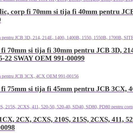
aulic, corp fi 70mm si tija fi 40mm pentr
0
rp fi 70mm si tija fi 30mm pentru JCB 3D, 21
05-22 SWAY OEM 991-00099
orp fi 75mm si tija fi 45mm pentru JCB 3C
B 1CX, 2CX, 2CXS, 210S, 215S, 2CXS, 411, 5
00098