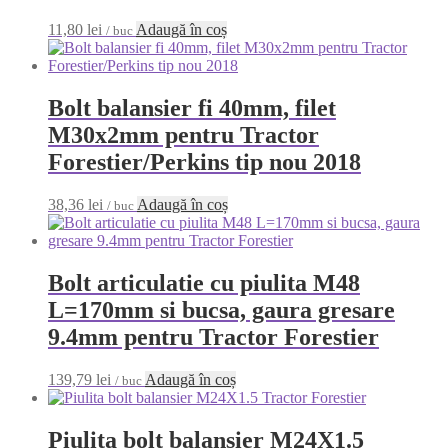
11,80
lei
Adaugă în coș
/ buc
Bolt balansier fi 40mm, filet
M30x2mm pentru Tractor
Forestier/Perkins tip nou 2018
38,36
lei
Adaugă în coș
/ buc
Bolt articulatie cu piulita M48
L=170mm si bucsa, gaura gresare
9.4mm pentru Tractor Forestier
139,79
lei
Adaugă în coș
/ buc
Piulita bolt balansier M24X1.5