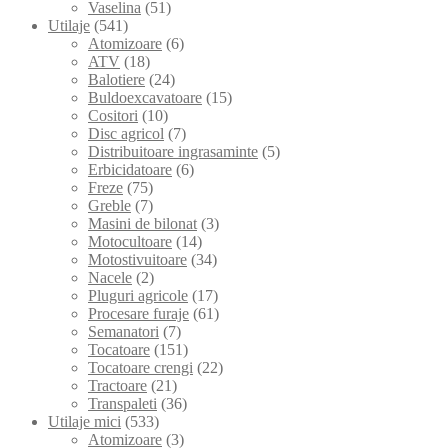
Vaselina
(51)
Utilaje
(541)
Atomizoare
(6)
ATV
(18)
Balotiere
(24)
Buldoexcavatoare
(15)
Cositori
(10)
Disc agricol
(7)
Distribuitoare ingrasaminte
(5)
Erbicidatoare
(6)
Freze
(75)
Greble
(7)
Masini de bilonat
(3)
Motocultoare
(14)
Motostivuitoare
(34)
Nacele
(2)
Pluguri agricole
(17)
Procesare furaje
(61)
Semanatori
(7)
Tocatoare
(151)
Tocatoare crengi
(22)
Tractoare
(21)
Transpaleti
(36)
Utilaje mici
(533)
Atomizoare
(3)