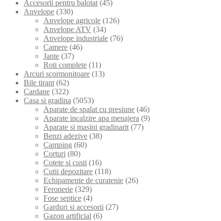
Accesorii pentru balotat
(45)
Anvelope
(330)
Anvelope agricole
(126)
Anvelope ATV
(34)
Anvelope industriale
(76)
Camere
(46)
Jante
(37)
Roti complete
(11)
Arcuri scormonitoare
(13)
Bile tirant
(62)
Cardane
(322)
Casa si gradina
(5053)
Aparate de spalat cu presiune
(46)
Aparate incalzire apa menajera
(9)
Aparate si masini gradinarit
(77)
Benzi adezive
(38)
Camping
(60)
Corturi
(80)
Cotete si custi
(16)
Cutii depozitare
(118)
Echipamente de curatenie
(26)
Feronerie
(329)
Fose septice
(4)
Garduri si accesorii
(27)
Gazon artificial
(6)