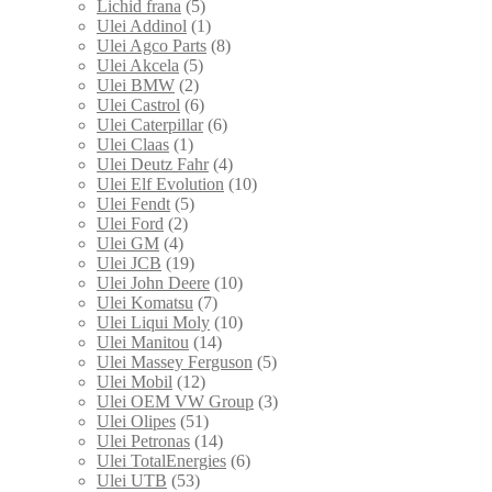
Lichid frana
(5)
Ulei Addinol
(1)
Ulei Agco Parts
(8)
Ulei Akcela
(5)
Ulei BMW
(2)
Ulei Castrol
(6)
Ulei Caterpillar
(6)
Ulei Claas
(1)
Ulei Deutz Fahr
(4)
Ulei Elf Evolution
(10)
Ulei Fendt
(5)
Ulei Ford
(2)
Ulei GM
(4)
Ulei JCB
(19)
Ulei John Deere
(10)
Ulei Komatsu
(7)
Ulei Liqui Moly
(10)
Ulei Manitou
(14)
Ulei Massey Ferguson
(5)
Ulei Mobil
(12)
Ulei OEM VW Group
(3)
Ulei Olipes
(51)
Ulei Petronas
(14)
Ulei TotalEnergies
(6)
Ulei UTB
(53)