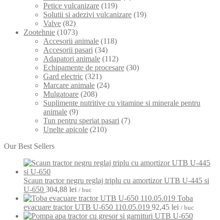
Petice vulcanizare
(119)
Solutii si adezivi vulcanizare
(19)
Valve
(82)
Zootehnie
(1073)
Accesorii animale
(118)
Accesorii pasari
(34)
Adapatori animale
(112)
Echipamente de procesare
(30)
Gard electric
(321)
Marcare animale
(24)
Mulgatoare
(208)
Suplimente nutritive cu vitamine si minerale pentru
animale
(9)
Tun pentru speriat pasari
(7)
Unelte apicole
(210)
Our Best Sellers
Scaun tractor negru reglaj triplu cu amortizor UTB U-445 si
U-650
304,88
lei
/ buc
Toba
evacuare tractor UTB U-650 110.05.019
92,45
lei
/ buc