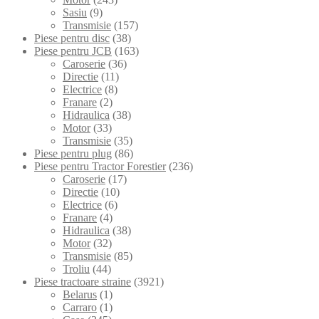
Sasiu
(9)
Transmisie
(157)
Piese pentru disc
(38)
Piese pentru JCB
(163)
Caroserie
(36)
Directie
(11)
Electrice
(8)
Franare
(2)
Hidraulica
(38)
Motor
(33)
Transmisie
(35)
Piese pentru plug
(86)
Piese pentru Tractor Forestier
(236)
Caroserie
(17)
Directie
(10)
Electrice
(6)
Franare
(4)
Hidraulica
(38)
Motor
(32)
Transmisie
(85)
Troliu
(44)
Piese tractoare straine
(3921)
Belarus
(1)
Carraro
(1)