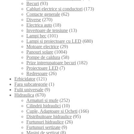
Becuri
(93)
Cabluri electrice si conductori
(173)
Contacte generale
(62)
Diverse
(270)
Electrica auto
(18)
Invertoare de tensiune
(13)
Lampi bec
(101)
Lampi si proiectoare cu LED
(680)
Motoare electrice
(29)
Panouri solare
(1004)
Pompe de caldura
(58)
Prize intrerupatoare becuri
(182)
Proiectoare LED
(7)
Redresoare
(26)
Erbicidator
(121)
Fara subcategorie
(1)
Fulii universale
(9)
Hidraulica
(670)
Armaturi si mufe
(252)
Cilindrii hidraulici
(10)
Cuple, Adaptoare si Ocheti
(166)
Distribuitoare hidraulice
(95)
Furtunuri hidraulice
(26)
Furtunuri sertizate
(9)
Masini de sertizat
(8)