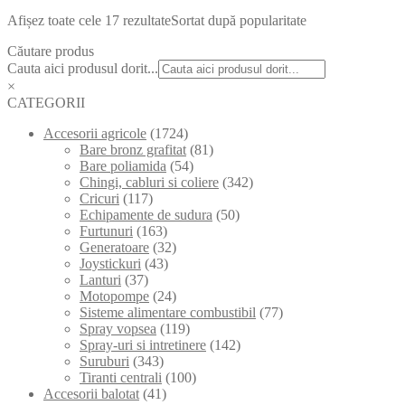
Afișez toate cele 17 rezultate
Sortat după popularitate
Căutare produs
Cauta aici produsul dorit...
×
CATEGORII
Accesorii agricole
(1724)
Bare bronz grafitat
(81)
Bare poliamida
(54)
Chingi, cabluri si coliere
(342)
Cricuri
(117)
Echipamente de sudura
(50)
Furtunuri
(163)
Generatoare
(32)
Joystickuri
(43)
Lanturi
(37)
Motopompe
(24)
Sisteme alimentare combustibil
(77)
Spray vopsea
(119)
Spray-uri si intretinere
(142)
Suruburi
(343)
Tiranti centrali
(100)
Accesorii balotat
(41)