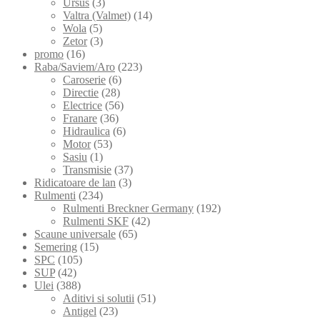
Ursus
(3)
Valtra (Valmet)
(14)
Wola
(5)
Zetor
(3)
promo
(16)
Raba/Saviem/Aro
(223)
Caroserie
(6)
Directie
(28)
Electrice
(56)
Franare
(36)
Hidraulica
(6)
Motor
(53)
Sasiu
(1)
Transmisie
(37)
Ridicatoare de lan
(3)
Rulmenti
(234)
Rulmenti Breckner Germany
(192)
Rulmenti SKF
(42)
Scaune universale
(65)
Semering
(15)
SPC
(105)
SUP
(42)
Ulei
(388)
Aditivi si solutii
(51)
Antigel
(23)