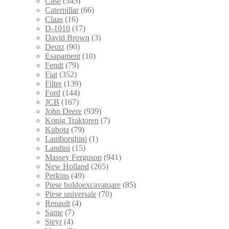
Case
(345)
Caterpillar
(66)
Claas
(16)
D-1010
(17)
David Brown
(3)
Deutz
(90)
Esapament
(10)
Fendt
(79)
Fiat
(352)
Filtre
(139)
Ford
(144)
JCB
(167)
John Deere
(939)
Konig Traktoren
(7)
Kubota
(79)
Lamborghini
(1)
Landini
(15)
Massey Ferguson
(941)
New Holland
(265)
Perkins
(49)
Piese buldoexcavatoare
(85)
Piese universale
(70)
Renault
(4)
Same
(7)
Steyr
(4)