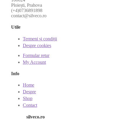
Ploiești, Prahova
(+4)0736891898
contact@silveco.ro
Utile
Termeni și condiții
Despre cookies
Formular retur
My Account
Info
Home
Despre
Shop
Contact
silveco.ro