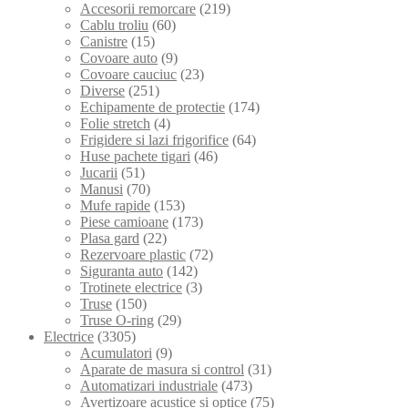
Accesorii remorcare
(219)
Cablu troliu
(60)
Canistre
(15)
Covoare auto
(9)
Covoare cauciuc
(23)
Diverse
(251)
Echipamente de protectie
(174)
Folie stretch
(4)
Frigidere si lazi frigorifice
(64)
Huse pachete tigari
(46)
Jucarii
(51)
Manusi
(70)
Mufe rapide
(153)
Piese camioane
(173)
Plasa gard
(22)
Rezervoare plastic
(72)
Siguranta auto
(142)
Trotinete electrice
(3)
Truse
(150)
Truse O-ring
(29)
Electrice
(3305)
Acumulatori
(9)
Aparate de masura si control
(31)
Automatizari industriale
(473)
Avertizoare acustice si optice
(75)