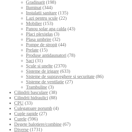
Gradinarit
(198)
Iluminat
(344)
Instalatii sanitare
(135)
Lazi pentru scule
(22)
Mobilier
(153)
Panou solar apa calda
(43)
Placi plexiglas
(3)
Plasa umbrire
(32)
Pompe de stropit
(44)
Prelate
(15)
Produse antidaunatori
(78)
Saci
(31)
Scule si unelte
(2370)
Sisteme de irigare
(633)
Sisteme de supraveghere si securitate
(86)
Sisteme de ventilatie
(27)
Trambuline
(3)
Cilindrii basculare
(38)
Cilindrii hidraulici
(88)
CPU
(33)
Culegatoare porumb
(4)
Cuple rapide
(27)
Curele
(596)
Degete balotiere/combine
(67)
Diverse
(1731)