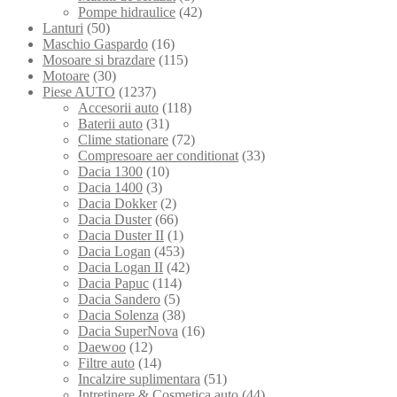
Pompe hidraulice
(42)
Lanturi
(50)
Maschio Gaspardo
(16)
Mosoare si brazdare
(115)
Motoare
(30)
Piese AUTO
(1237)
Accesorii auto
(118)
Baterii auto
(31)
Clime stationare
(72)
Compresoare aer conditionat
(33)
Dacia 1300
(10)
Dacia 1400
(3)
Dacia Dokker
(2)
Dacia Duster
(66)
Dacia Duster II
(1)
Dacia Logan
(453)
Dacia Logan II
(42)
Dacia Papuc
(114)
Dacia Sandero
(5)
Dacia Solenza
(38)
Dacia SuperNova
(16)
Daewoo
(12)
Filtre auto
(14)
Incalzire suplimentara
(51)
Intretinere & Cosmetica auto
(44)