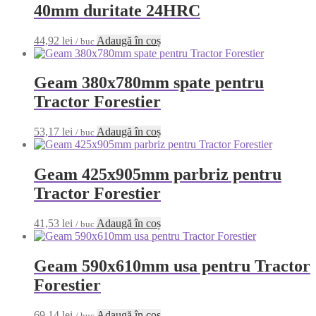
40mm duritate 24HRC
44,92
lei
Adaugă în coș
/ buc
Geam 380x780mm spate pentru
Tractor Forestier
53,17
lei
Adaugă în coș
/ buc
Geam 425x905mm parbriz pentru
Tractor Forestier
41,53
lei
Adaugă în coș
/ buc
Geam 590x610mm usa pentru Tractor
Forestier
69,14
lei
Adaugă în coș
/ buc