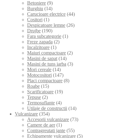
Betoniere
(9)
Burghiu
(14)
Carucioare electrice
(44)
Cositori
(1)
Despicatoare lemne
(26)
Drujbe
(190)
Fara subcategorie
(1)
Freze zapada
(2)
Incalzitoare
(1)
Maiuri compactoare
(2)
Masini de sapat
(14)
Masini de tuns iarba
(3)
Mori cereale
(14)
Motocositori
(147)
Placi compactoare
(8)
Roabe
(15)
Scarificatoare
(19)
Tepuse
(2)
Termosuflante
(4)
Utilaje de constructii
(14)
Vulcanizare
(354)
Accesorii vulcanizare
(73)
Camere de aer
(1)
Contragreutati jante
(55)
Echipamente vulcanizare
(5)