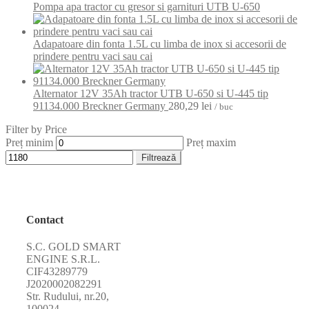
Pompa apa tractor cu gresor si garnituri UTB U-650
Adapatoare din fonta 1.5L cu limba de inox si accesorii de
prindere pentru vaci sau cai
Alternator 12V 35Ah tractor UTB U-650 si U-445 tip
91134.000 Breckner Germany
280,29
lei
/ buc
Filter by Price
Preț minim
Preț maxim
Filtrează
Contact
S.C. GOLD SMART
ENGINE S.R.L.
CIF43289779
J2020002082291
Str. Rudului, nr.20,
100024