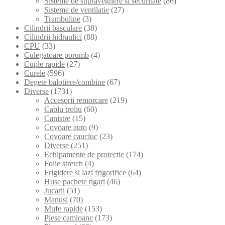
Sisteme de supraveghere si securitate
(86)
Sisteme de ventilatie
(27)
Trambuline
(3)
Cilindrii basculare
(38)
Cilindrii hidraulici
(88)
CPU
(33)
Culegatoare porumb
(4)
Cuple rapide
(27)
Curele
(596)
Degete balotiere/combine
(67)
Diverse
(1731)
Accesorii remorcare
(219)
Cablu troliu
(60)
Canistre
(15)
Covoare auto
(9)
Covoare cauciuc
(23)
Diverse
(251)
Echipamente de protectie
(174)
Folie stretch
(4)
Frigidere si lazi frigorifice
(64)
Huse pachete tigari
(46)
Jucarii
(51)
Manusi
(70)
Mufe rapide
(153)
Piese camioane
(173)