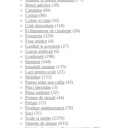
Benzi adezive
(38)
Camping
(60)
Corturi
(80)
Cotete si custi
(16)
Cutii depozitare
(118)
Echipamente de curatenie
(26)
Feronerie
(329)
Fose septice
(4)
Garduri si accesorii
(27)
Gazon artificial
(6)
Gradinarit
(198)
Iluminat
(344)
Instalatii sanitare
(135)
Lazi pentru scule
(22)
Mobilier
(153)
Panou solar apa calda
(43)
Placi plexiglas
(3)
Plasa umbrire
(32)
Pompe de stropit
(44)
Prelate
(15)
Produse antidaunatori
(78)
Saci
(31)
Scule si unelte
(2370)
Sisteme de irigare
(633)