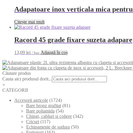
Adapatoare inox verticala mica pent
Citește mai mult
Racord 45 grade fixare suzeta adapare
13,09
lei
Adaugă în coș
/ buc
Căutare produs
Cauta aici produsul dorit...
×
CATEGORII
Accesorii agricole
(1724)
Bare bronz grafitat
(81)
Bare poliamida
(54)
Chingi, cabluri si coliere
(342)
Cricuri
(117)
Echipamente de sudura
(50)
Furtunuri
(163)