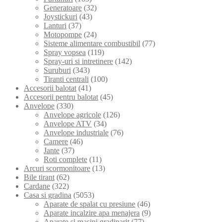
Generatoare
(32)
Joystickuri
(43)
Lanturi
(37)
Motopompe
(24)
Sisteme alimentare combustibil
(77)
Spray vopsea
(119)
Spray-uri si intretinere
(142)
Suruburi
(343)
Tiranti centrali
(100)
Accesorii balotat
(41)
Accesorii pentru balotat
(45)
Anvelope
(330)
Anvelope agricole
(126)
Anvelope ATV
(34)
Anvelope industriale
(76)
Camere
(46)
Jante
(37)
Roti complete
(11)
Arcuri scormonitoare
(13)
Bile tirant
(62)
Cardane
(322)
Casa si gradina
(5053)
Aparate de spalat cu presiune
(46)
Aparate incalzire apa menajera
(9)
Aparate si masini gradinarit
(77)