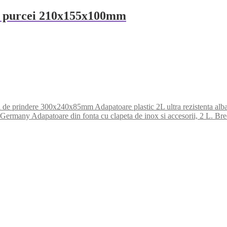
ru purcei 210x155x100mm
Adapatoare plastic 2L ultra rezistenta al
Adapatoare din fonta cu clapeta de inox si accesorii, 2 L. 