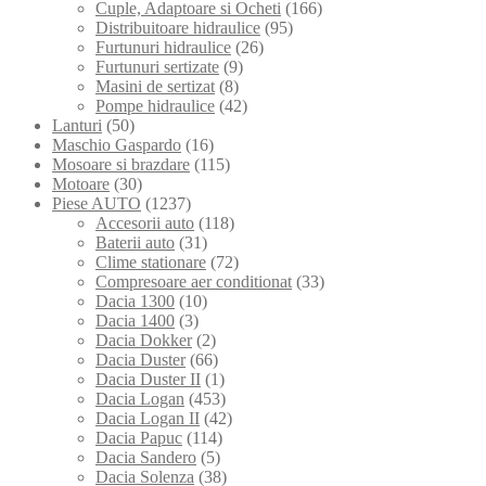
Cuple, Adaptoare si Ocheti
(166)
Distribuitoare hidraulice
(95)
Furtunuri hidraulice
(26)
Furtunuri sertizate
(9)
Masini de sertizat
(8)
Pompe hidraulice
(42)
Lanturi
(50)
Maschio Gaspardo
(16)
Mosoare si brazdare
(115)
Motoare
(30)
Piese AUTO
(1237)
Accesorii auto
(118)
Baterii auto
(31)
Clime stationare
(72)
Compresoare aer conditionat
(33)
Dacia 1300
(10)
Dacia 1400
(3)
Dacia Dokker
(2)
Dacia Duster
(66)
Dacia Duster II
(1)
Dacia Logan
(453)
Dacia Logan II
(42)
Dacia Papuc
(114)
Dacia Sandero
(5)
Dacia Solenza
(38)