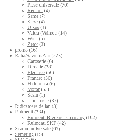
Piese universale
(70)
Renault
(4)
Same
(7)
Steyr
(4)
Ursus
(3)
Valtra (Valmet)
(14)
Wola
(5)
Zetor
(3)
promo
(16)
Raba/Saviem/Aro
(223)
Caroserie
(6)
Directie
(28)
Electrice
(56)
Franare
(36)
Hidraulica
(6)
Motor
(53)
Sasiu
(1)
Transmisie
(37)
Ridicatoare de lan
(3)
Rulmenti
(234)
Rulmenti Breckner Germany
(192)
Rulmenti SKF
(42)
Scaune universale
(65)
Semering
(15)
SPC
(105)