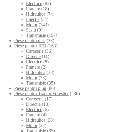
Electrice
(83)
Franare
(18)
Hidraulica
(74)
Injectie
(34)
Motor
(243)
Sasiu
(9)
Transmisie
(157)
Piese pentru disc
(38)
Piese pentru JCB
(163)
Caroserie
(36)
Directie
(11)
Electrice
(8)
Franare
(2)
Hidraulica
(38)
Motor
(33)
Transmisie
(35)
Piese pentru plug
(86)
Piese pentru Tractor Forestier
(236)
Caroserie
(17)
Directie
(10)
Electrice
(6)
Franare
(4)
Hidraulica
(38)
Motor
(32)
Transmisie
(85)