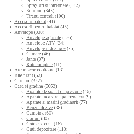
Spray-uri si intretinere
(142)
Suruburi
(343)
Tiranti centrali
(100)
Accesorii balotat
(41)
Accesorii pentru balotat
(45)
Anvelope
(330)
Anvelope agricole
(126)
Anvelope ATV
(34)
Anvelope industriale
(76)
Camere
(46)
Jante
(37)
Roti complete
(11)
Arcuri scormonitoare
(13)
Bile tirant
(62)
Cardane
(322)
Casa si gradina
(5053)
Aparate de spalat cu presiune
(46)
Aparate incalzire apa menajera
(9)
Aparate si masini gradinarit
(77)
Benzi adezive
(38)
Camping
(60)
Corturi
(80)
Cotete si custi
(16)
Cutii depozitare
(118)