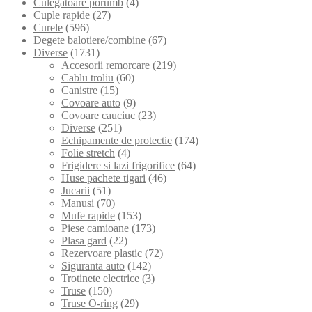
Culegatoare porumb
(4)
Cuple rapide
(27)
Curele
(596)
Degete balotiere/combine
(67)
Diverse
(1731)
Accesorii remorcare
(219)
Cablu troliu
(60)
Canistre
(15)
Covoare auto
(9)
Covoare cauciuc
(23)
Diverse
(251)
Echipamente de protectie
(174)
Folie stretch
(4)
Frigidere si lazi frigorifice
(64)
Huse pachete tigari
(46)
Jucarii
(51)
Manusi
(70)
Mufe rapide
(153)
Piese camioane
(173)
Plasa gard
(22)
Rezervoare plastic
(72)
Siguranta auto
(142)
Trotinete electrice
(3)
Truse
(150)
Truse O-ring
(29)