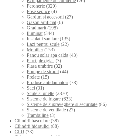
Echipamente de curatenie
(26)
Feronerie
(329)
Fose septice
(4)
Garduri si accesorii
(27)
Gazon artificial
(6)
Gradinarit
(198)
Iluminat
(344)
Instalatii sanitare
(135)
Lazi pentru scule
(22)
Mobilier
(153)
Panou solar apa calda
(43)
Placi plexiglas
(3)
Plasa umbrire
(32)
Pompe de stropit
(44)
Prelate
(15)
Produse antidaunatori
(78)
Saci
(31)
Scule si unelte
(2370)
Sisteme de irigare
(633)
Sisteme de supraveghere si securitate
(86)
Sisteme de ventilatie
(27)
Trambuline
(3)
Cilindrii basculare
(38)
Cilindrii hidraulici
(88)
CPU
(33)