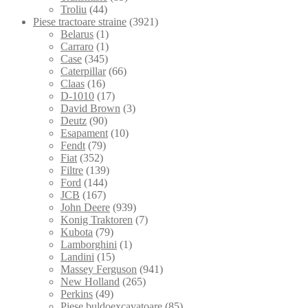
Troliu
(44)
Piese tractoare straine
(3921)
Belarus
(1)
Carraro
(1)
Case
(345)
Caterpillar
(66)
Claas
(16)
D-1010
(17)
David Brown
(3)
Deutz
(90)
Esapament
(10)
Fendt
(79)
Fiat
(352)
Filtre
(139)
Ford
(144)
JCB
(167)
John Deere
(939)
Konig Traktoren
(7)
Kubota
(79)
Lamborghini
(1)
Landini
(15)
Massey Ferguson
(941)
New Holland
(265)
Perkins
(49)
Piese buldoexcavatoare
(85)