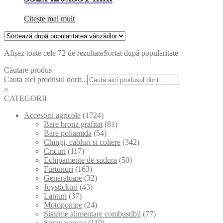
Citește mai mult
Afișez toate cele 72 de rezultate
Sortat după popularitate
Căutare produs
Cauta aici produsul dorit...
×
CATEGORII
Accesorii agricole
(1724)
Bare bronz grafitat
(81)
Bare poliamida
(54)
Chingi, cabluri si coliere
(342)
Cricuri
(117)
Echipamente de sudura
(50)
Furtunuri
(163)
Generatoare
(32)
Joystickuri
(43)
Lanturi
(37)
Motopompe
(24)
Sisteme alimentare combustibil
(77)
Spray vopsea
(119)