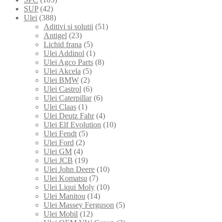
SUP
(42)
Ulei
(388)
Aditivi si solutii
(51)
Antigel
(23)
Lichid frana
(5)
Ulei Addinol
(1)
Ulei Agco Parts
(8)
Ulei Akcela
(5)
Ulei BMW
(2)
Ulei Castrol
(6)
Ulei Caterpillar
(6)
Ulei Claas
(1)
Ulei Deutz Fahr
(4)
Ulei Elf Evolution
(10)
Ulei Fendt
(5)
Ulei Ford
(2)
Ulei GM
(4)
Ulei JCB
(19)
Ulei John Deere
(10)
Ulei Komatsu
(7)
Ulei Liqui Moly
(10)
Ulei Manitou
(14)
Ulei Massey Ferguson
(5)
Ulei Mobil
(12)