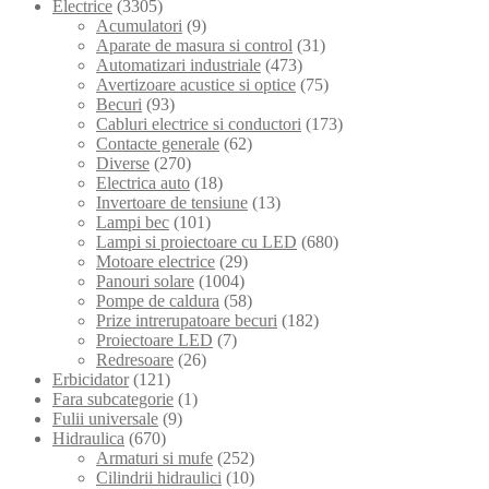
Electrice
(3305)
Acumulatori
(9)
Aparate de masura si control
(31)
Automatizari industriale
(473)
Avertizoare acustice si optice
(75)
Becuri
(93)
Cabluri electrice si conductori
(173)
Contacte generale
(62)
Diverse
(270)
Electrica auto
(18)
Invertoare de tensiune
(13)
Lampi bec
(101)
Lampi si proiectoare cu LED
(680)
Motoare electrice
(29)
Panouri solare
(1004)
Pompe de caldura
(58)
Prize intrerupatoare becuri
(182)
Proiectoare LED
(7)
Redresoare
(26)
Erbicidator
(121)
Fara subcategorie
(1)
Fulii universale
(9)
Hidraulica
(670)
Armaturi si mufe
(252)
Cilindrii hidraulici
(10)