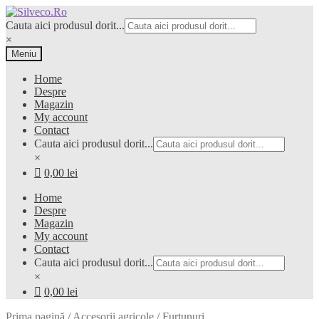
Sari
Sari
la
la
Cauta aici produsul dorit...
navigare
conținut
×
Meniu
Home
Despre
Magazin
My account
Contact
Cauta aici produsul dorit...
×
0,00 lei
Home
Despre
Magazin
My account
Contact
Cauta aici produsul dorit...
×
0,00 lei
Prima pagină
/
Accesorii agricole
/
Furtunuri