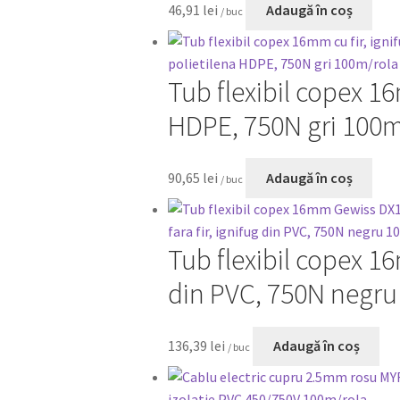
46,91
lei
Adaugă în coș
/ buc
Tub flexibil copex 16
HDPE, 750N gri 100m
90,65
lei
Adaugă în coș
/ buc
Tub flexibil copex 1
din PVC, 750N negru
136,39
lei
Adaugă în coș
/ buc