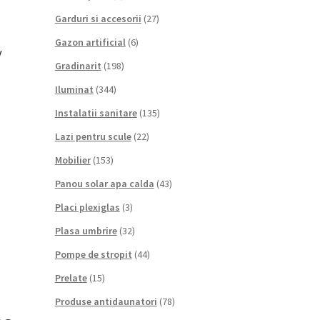
Garduri si accesorii
(27)
Gazon artificial
(6)
V
Gradinarit
(198)
Iluminat
(344)
Instalatii sanitare
(135)
Lazi pentru scule
(22)
Mobilier
(153)
Panou solar apa calda
(43)
Placi plexiglas
(3)
Plasa umbrire
(32)
Pompe de stropit
(44)
Prelate
(15)
Produse antidaunatori
(78)