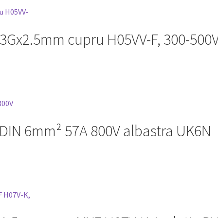
 3Gx2.5mm cupru H05VV-F, 300-500
a DIN 6mm² 57A 800V albastra UK6N