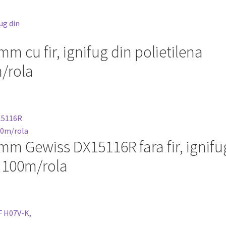
mm cu fir, ignifug din polietilena
/rola
6mm Gewiss DX15116R fara fir, ignifu
 100m/rola