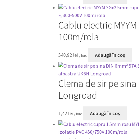
Cablu electric MYYM
100m/rola
540,92
lei
Adaugă în coș
/ buc
Clema de sir pe sin
Longroad
1,42
lei
Adaugă în coș
/ buc