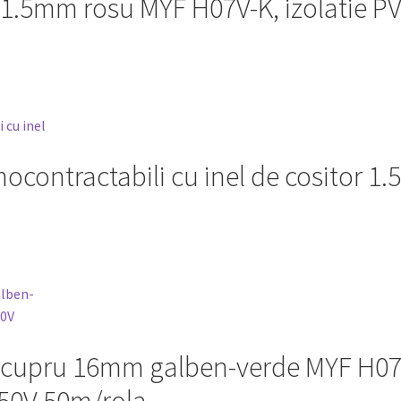
 1.5mm rosu MYF H07V-K, izolatie P
ocontractabili cu inel de cositor 1.5
cupru 16mm galben-verde MYF H07