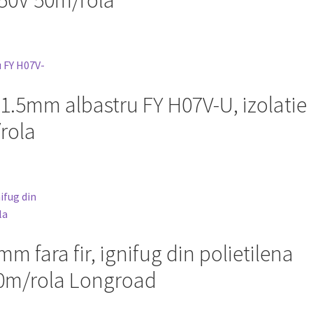
750V 50m/rola
 1.5mm albastru FY H07V-U, izolatie
rola
mm fara fir, ignifug din polietilena
0m/rola Longroad