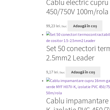
Cablu electric cupru
450/750V 100m/rola
99,23
lei
Adaugă în coș
/ buc
Set 50 conectori term
2.5mm2 Leader
9,17
lei
Adaugă în coș
/ buc
Cablu impamantare 