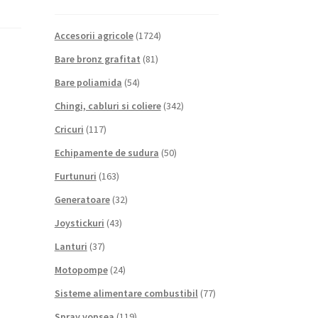
Accesorii agricole
(1724)
Bare bronz grafitat
(81)
Bare poliamida
(54)
Chingi, cabluri si coliere
(342)
Cricuri
(117)
Echipamente de sudura
(50)
Furtunuri
(163)
Generatoare
(32)
Joystickuri
(43)
Lanturi
(37)
Motopompe
(24)
Sisteme alimentare combustibil
(77)
Spray vopsea
(119)