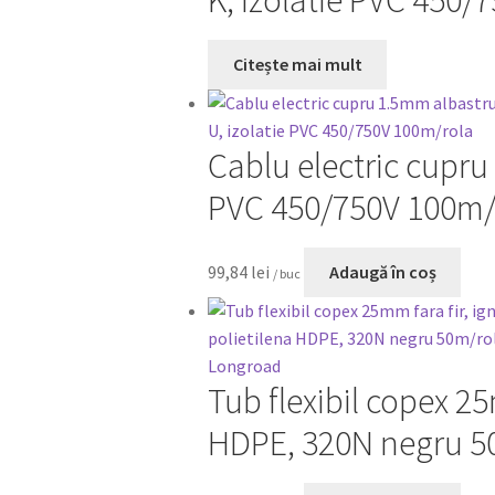
K, izolatie PVC 450/
Citește mai mult
Cablu electric cupru
PVC 450/750V 100m/
99,84
lei
Adaugă în coș
/ buc
Tub flexibil copex 25
HDPE, 320N negru 5