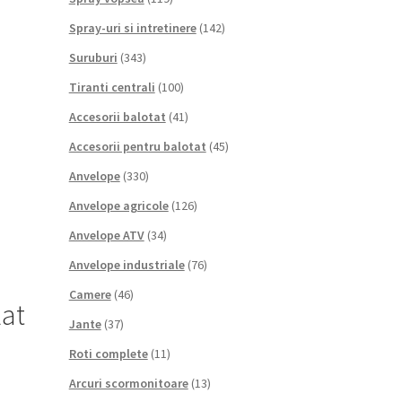
Spray-uri si intretinere
(142)
Suruburi
(343)
Tiranti centrali
(100)
Accesorii balotat
(41)
Accesorii pentru balotat
(45)
Anvelope
(330)
Anvelope agricole
(126)
Anvelope ATV
(34)
Anvelope industriale
(76)
Camere
(46)
lat
Jante
(37)
Roti complete
(11)
Arcuri scormonitoare
(13)