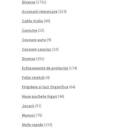
Diverse
(1731)
Accesorii remorcare
(219)
Cablu troliu
(60)
Canistre
(15)
Covoare auto
(9)
Covoare cauciuc
(23)
Diverse
(251)
Echipamente de protectie
(174)
Folie stretch
(4)
Frigidere si lazi frigorifice
(64)
Huse pachete tigari
(46)
Jucarii
(51)
Manusi
(70)
Mufe rapide
(153)