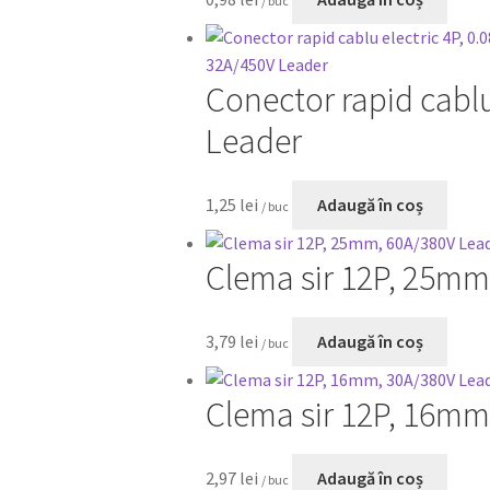
/ buc
Conector rapid cablu
Leader
1,25
lei
Adaugă în coș
/ buc
Clema sir 12P, 25mm
3,79
lei
Adaugă în coș
/ buc
Clema sir 12P, 16mm
2,97
lei
Adaugă în coș
/ buc