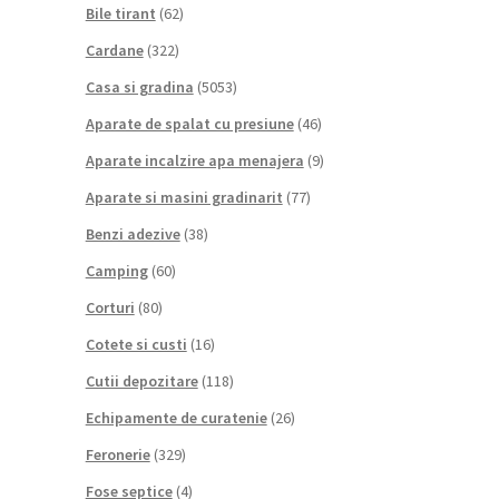
Bile tirant
(62)
Cardane
(322)
Casa si gradina
(5053)
Aparate de spalat cu presiune
(46)
Aparate incalzire apa menajera
(9)
Aparate si masini gradinarit
(77)
Benzi adezive
(38)
Camping
(60)
Corturi
(80)
Cotete si custi
(16)
Cutii depozitare
(118)
Echipamente de curatenie
(26)
Feronerie
(329)
Fose septice
(4)