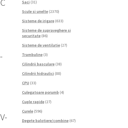
VC
Saci
(31)
Scule si unelte
(2370)
Sisteme de irigare
(633)
Sisteme de supraveghere si
securitate
(86)
Sisteme de ventilatie
(27)
-
Trambuline
(3)
Cilindrii basculare
(38)
Cilindrii hidraulici
(88)
CPU
(33)
Culegatoare porumb
(4)
Cuple rapide
(27)
Curele
(596)
V-
Degete balotiere/combine
(67)