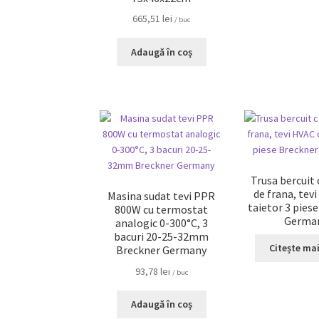
665,51
lei
/ buc
Adaugă în coș
Trusa bercuit
de frana, tev
Masina sudat tevi PPR
taietor 3 pies
800W cu termostat
Germa
analogic 0-300°C, 3
bacuri 20-25-32mm
Citește ma
Breckner Germany
93,78
lei
/ buc
Adaugă în coș