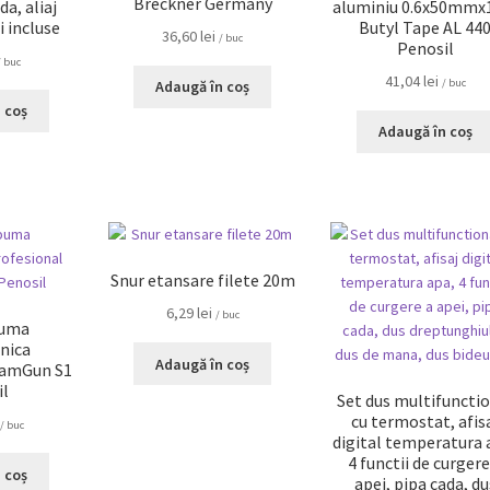
Breckner Germany
, aliaj
aluminiu 0.6x50mm
i incluse
Butyl Tape AL 44
36,60
lei
/ buc
Penosil
/ buc
41,04
lei
/ buc
Adaugă în coș
 coș
Adaugă în coș
Snur etansare filete 20m
6,29
lei
/ buc
puma
nica
Adaugă în coș
oamGun S1
il
Set dus multifuncti
cu termostat, afis
/ buc
digital temperatura 
4 functii de curgere
 coș
apei, pipa cada, du