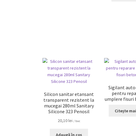
Sigilant auto
pentru repa
Silicon sanitar etansant
umplere fisuri
transparent rezistent la
mucegai 280ml Sanitary
Citește ma
Silicone 323 Penosil
20,10
lei
/ buc
Adaugă în coș