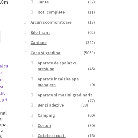
x10m
Jante
(37)
0
Roti complete
(11)
Arcuri scormonitoare
(13)
Bile tirant
(62)
Cardane
(322)
Casa si gradina
(5053)
Aparate de spalat cu
presiune
(46)
Aparate incalzire apa
menajera
(9)
Aparate si masini gradinarit
(77)
Benzi adezive
(38)
onal
Camping
(60)
aj
apa,
Corturi
(80)
 a
Cotete si custi
(16)
s