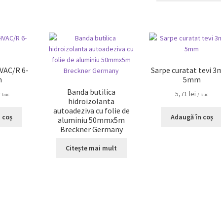
HVAC/R 6-
Sarpe curatat tevi 3
m
5mm
Banda butilica
5,71
lei
/ buc
/ buc
hidroizolanta
autoadeziva cu folie de
 coș
Adaugă în coș
aluminiu 50mmx5m
Breckner Germany
Citește mai mult