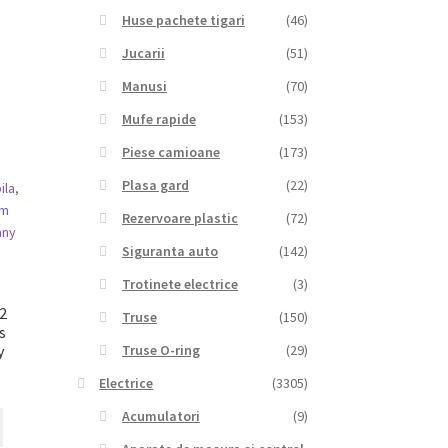
Huse pachete tigari
(46)
Jucarii
(51)
Manusi
(70)
Mufe rapide
(153)
Piese camioane
(173)
Plasa gard
(22)
Rezervoare plastic
(72)
Siguranta auto
(142)
Trotinete electrice
(3)
 2
Truse
(150)
s
Truse O-ring
(29)
y
Electrice
(3305)
Acumulatori
(9)