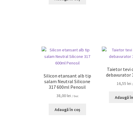
Taietor tevi 
debavurator
Silicon etansant alb tip
salam Neutral Silicone
16,55
lei
317 600ml Penosil
38,00
lei
/ buc
Adaugă în
Adaugă în coș