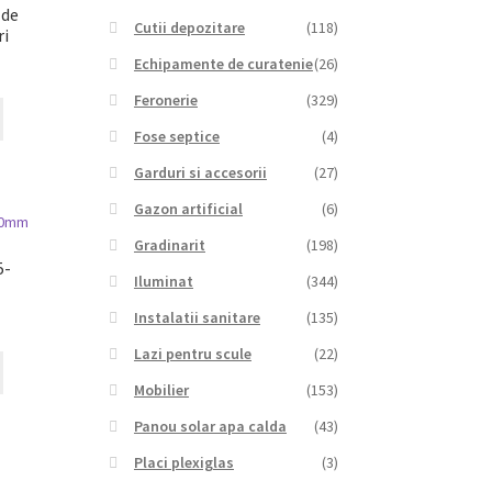
 de
Cutii depozitare
(118)
ri
Echipamente de curatenie
(26)
Feronerie
(329)
Fose septice
(4)
Garduri si accesorii
(27)
Gazon artificial
(6)
Gradinarit
(198)
5-
Iluminat
(344)
Instalatii sanitare
(135)
Lazi pentru scule
(22)
Mobilier
(153)
Panou solar apa calda
(43)
Placi plexiglas
(3)