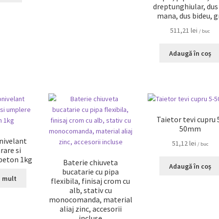
dreptunghiular, dus
mana, dus bideu, g
511,21
lei
/ buc
Adaugă în coș
Taietor tevi cupru 
50mm
nivelant
51,12
lei
/ buc
rare si
 beton 1kg
Baterie chiuveta
Adaugă în coș
bucatarie cu pipa
i mult
flexibila, finisaj crom cu
alb, stativ cu
monocomanda, material
aliaj zinc, accesorii
incluse