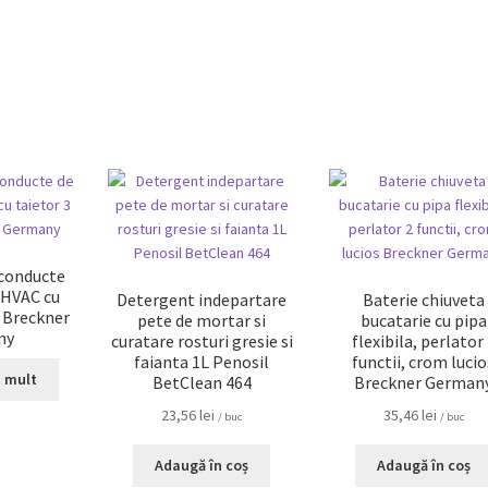
 conducte
i HVAC cu
Detergent indepartare
Baterie chiuveta
e Breckner
pete de mortar si
bucatarie cu pipa
ny
curatare rosturi gresie si
flexibila, perlator
faianta 1L Penosil
functii, crom lucio
i mult
BetClean 464
Breckner German
23,56
lei
35,46
lei
/ buc
/ buc
Adaugă în coș
Adaugă în coș