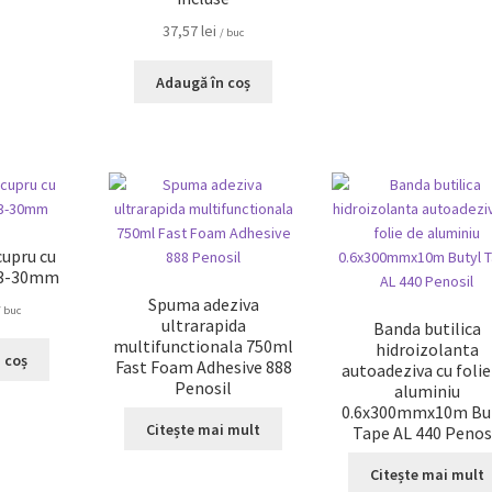
37,57
lei
/ buc
Adaugă în coș
cupru cu
 3-30mm
Spuma adeziva
/ buc
ultrarapida
Banda butilica
multifunctionala 750ml
hidroizolanta
 coș
Fast Foam Adhesive 888
autoadeziva cu folie
Penosil
aluminiu
0.6x300mmx10m Bu
Citește mai mult
Tape AL 440 Penos
Citește mai mult