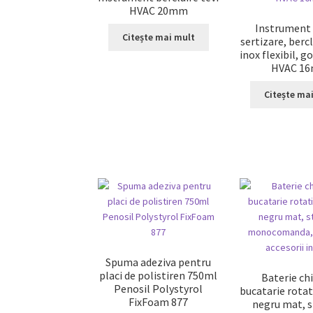
HVAC 20mm
Instrument
Citește mai mult
sertizare, berc
inox flexibil, g
HVAC 1
Citește ma
Spuma adeziva pentru
placi de polistiren 750ml
Baterie ch
Penosil Polystyrol
bucatarie rotati
FixFoam 877
negru mat, s