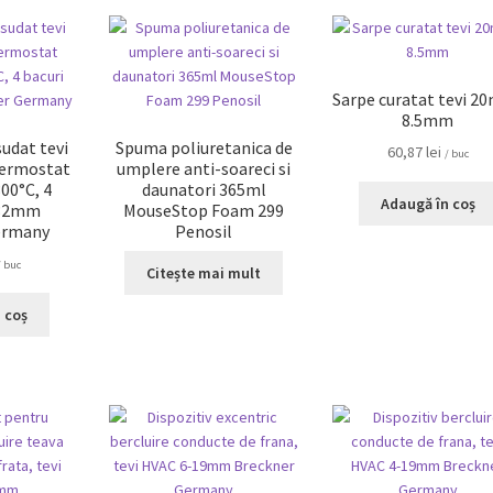
Sarpe curatat tevi 20
8.5mm
udat tevi
Spuma poliuretanica de
60,87
lei
/ buc
termostat
umplere anti-soareci si
00°C, 4
daunatori 365ml
Adaugă în coș
-32mm
MouseStop Foam 299
ermany
Penosil
/ buc
Citește mai mult
 coș