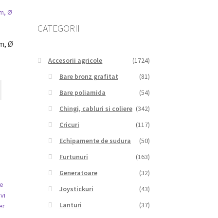
CATEGORII
m, Ø
Accesorii agricole
(1724)
Bare bronz grafitat
(81)
Bare poliamida
(54)
Chingi, cabluri si coliere
(342)
Cricuri
(117)
Echipamente de sudura
(50)
Furtunuri
(163)
Generatoare
(32)
Joystickuri
(43)
Lanturi
(37)