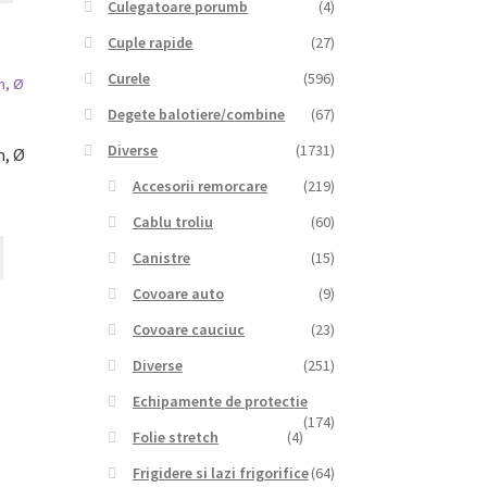
Culegatoare porumb
(4)
Cuple rapide
(27)
Curele
(596)
Degete balotiere/combine
(67)
Diverse
(1731)
m, Ø
Accesorii remorcare
(219)
Cablu troliu
(60)
Canistre
(15)
Covoare auto
(9)
Covoare cauciuc
(23)
Diverse
(251)
Echipamente de protectie
(174)
Folie stretch
(4)
Frigidere si lazi frigorifice
(64)