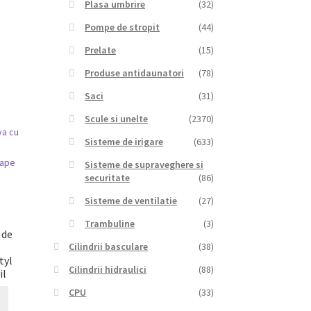
Plasa umbrire
(32)
Pompe de stropit
(44)
Prelate
(15)
Produse antidaunatori
(78)
Saci
(31)
Scule si unelte
(2370)
Sisteme de irigare
(633)
Sisteme de supraveghere si
securitate
(86)
Sisteme de ventilatie
(27)
Trambuline
(3)
 de
Cilindrii basculare
(38)
tyl
Cilindrii hidraulici
(88)
il
CPU
(33)