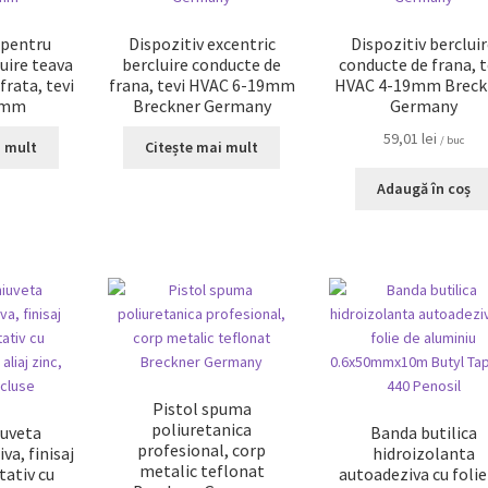
 pentru
Dispozitiv excentric
Dispozitiv berclui
luire teava
bercluire conducte de
conducte de frana, t
ofrata, tevi
frana, tevi HVAC 6-19mm
HVAC 4-19mm Breck
6mm
Breckner Germany
Germany
59,01
lei
/ buc
i mult
Citește mai mult
Adaugă în coș
Pistol spuma
poliuretanica
iuveta
Banda butilica
profesional, corp
va, finisaj
hidroizolanta
metalic teflonat
tativ cu
autoadeziva cu folie