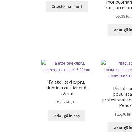
monocomanda
Citește mai mult
zinc, accesori
55,39
lei
Adaugă în
Taietor tevi cupru,
aluminiu cu clichet 6-
Pistol s
22mm
poliureta
profesional F
39,97
lei
/ buc
Penos
125,36
lei
Adaugă în coș
Adaugă în