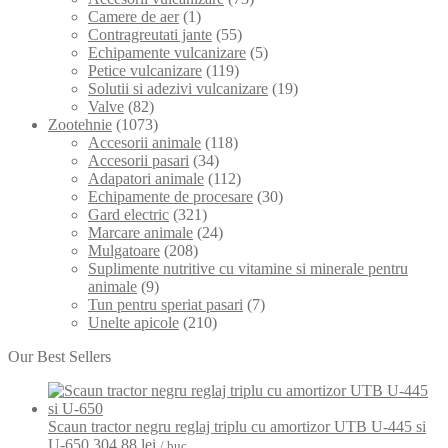
Camere de aer
(1)
Contragreutati jante
(55)
Echipamente vulcanizare
(5)
Petice vulcanizare
(119)
Solutii si adezivi vulcanizare
(19)
Valve
(82)
Zootehnie
(1073)
Accesorii animale
(118)
Accesorii pasari
(34)
Adapatori animale
(112)
Echipamente de procesare
(30)
Gard electric
(321)
Marcare animale
(24)
Mulgatoare
(208)
Suplimente nutritive cu vitamine si minerale pentru
animale
(9)
Tun pentru speriat pasari
(7)
Unelte apicole
(210)
Our Best Sellers
Scaun tractor negru reglaj triplu cu amortizor UTB U-445 si
U-650
304,88
lei
/ buc