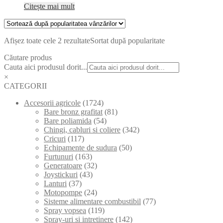
Citește mai mult
Afișez toate cele 2 rezultate
Sortat după popularitate
Căutare produs
Cauta aici produsul dorit...
×
CATEGORII
Accesorii agricole
(1724)
Bare bronz grafitat
(81)
Bare poliamida
(54)
Chingi, cabluri si coliere
(342)
Cricuri
(117)
Echipamente de sudura
(50)
Furtunuri
(163)
Generatoare
(32)
Joystickuri
(43)
Lanturi
(37)
Motopompe
(24)
Sisteme alimentare combustibil
(77)
Spray vopsea
(119)
Spray-uri si intretinere
(142)