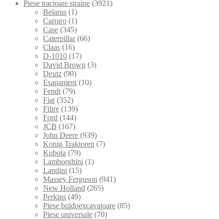
Piese tractoare straine
(3921)
Belarus
(1)
Carraro
(1)
Case
(345)
Caterpillar
(66)
Claas
(16)
D-1010
(17)
David Brown
(3)
Deutz
(90)
Esapament
(10)
Fendt
(79)
Fiat
(352)
Filtre
(139)
Ford
(144)
JCB
(167)
John Deere
(939)
Konig Traktoren
(7)
Kubota
(79)
Lamborghini
(1)
Landini
(15)
Massey Ferguson
(941)
New Holland
(265)
Perkins
(49)
Piese buldoexcavatoare
(85)
Piese universale
(70)