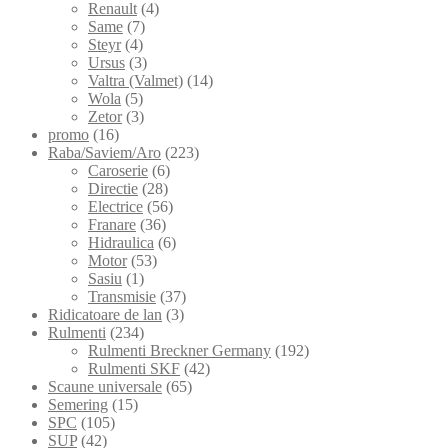
Renault
(4)
Same
(7)
Steyr
(4)
Ursus
(3)
Valtra (Valmet)
(14)
Wola
(5)
Zetor
(3)
promo
(16)
Raba/Saviem/Aro
(223)
Caroserie
(6)
Directie
(28)
Electrice
(56)
Franare
(36)
Hidraulica
(6)
Motor
(53)
Sasiu
(1)
Transmisie
(37)
Ridicatoare de lan
(3)
Rulmenti
(234)
Rulmenti Breckner Germany
(192)
Rulmenti SKF
(42)
Scaune universale
(65)
Semering
(15)
SPC
(105)
SUP
(42)