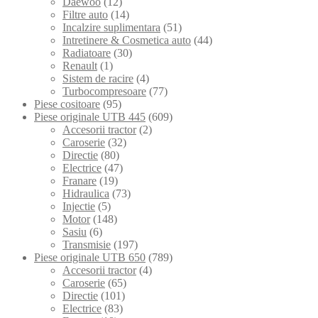
Daewoo
(12)
Filtre auto
(14)
Incalzire suplimentara
(51)
Intretinere & Cosmetica auto
(44)
Radiatoare
(30)
Renault
(1)
Sistem de racire
(4)
Turbocompresoare
(77)
Piese cositoare
(95)
Piese originale UTB 445
(609)
Accesorii tractor
(2)
Caroserie
(32)
Directie
(80)
Electrice
(47)
Franare
(19)
Hidraulica
(73)
Injectie
(5)
Motor
(148)
Sasiu
(6)
Transmisie
(197)
Piese originale UTB 650
(789)
Accesorii tractor
(4)
Caroserie
(65)
Directie
(101)
Electrice
(83)