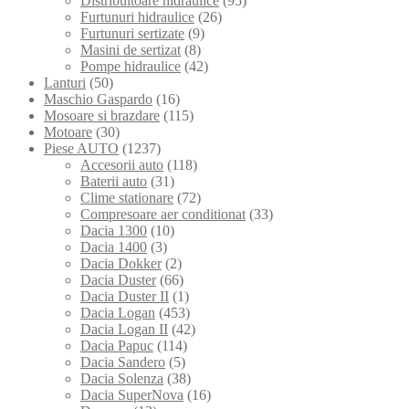
Distribuitoare hidraulice
(95)
Furtunuri hidraulice
(26)
Furtunuri sertizate
(9)
Masini de sertizat
(8)
Pompe hidraulice
(42)
Lanturi
(50)
Maschio Gaspardo
(16)
Mosoare si brazdare
(115)
Motoare
(30)
Piese AUTO
(1237)
Accesorii auto
(118)
Baterii auto
(31)
Clime stationare
(72)
Compresoare aer conditionat
(33)
Dacia 1300
(10)
Dacia 1400
(3)
Dacia Dokker
(2)
Dacia Duster
(66)
Dacia Duster II
(1)
Dacia Logan
(453)
Dacia Logan II
(42)
Dacia Papuc
(114)
Dacia Sandero
(5)
Dacia Solenza
(38)
Dacia SuperNova
(16)