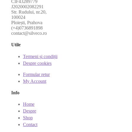
CIF43289779
J2020002082291
Str. Rudului, nr.20,
100024
Ploiești, Prahova
(+4)0736891898
contact@silveco.ro
Utile
Termeni și condiții
Despre cookies
Formular retur
My Account
Info
Home
Despre
Shop
Contact