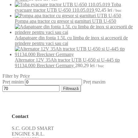
Toba
evacuare tractor UTB U-650 110.05.019
92,45
lei
/ buc
Pompa apa tractor cu gresor si garnituri UTB U-650
Adapatoare din fonta 1.5L cu limba de inox si accesorii de
prindere pentru vaci sau cai
Alternator 12V 35Ah tractor UTB U-650 si U-445 tip
91134.000 Breckner Germany
280,29
lei
/ buc
Filter by Price
Preț minim
Preț maxim
Filtrează
Contact
S.C. GOLD SMART
ENGINE S.R.L.