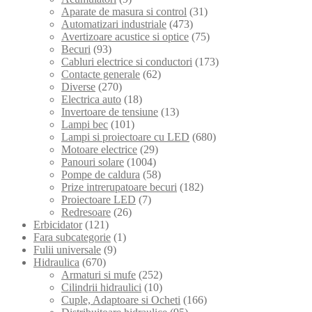
Aparate de masura si control
(31)
Automatizari industriale
(473)
Avertizoare acustice si optice
(75)
Becuri
(93)
Cabluri electrice si conductori
(173)
Contacte generale
(62)
Diverse
(270)
Electrica auto
(18)
Invertoare de tensiune
(13)
Lampi bec
(101)
Lampi si proiectoare cu LED
(680)
Motoare electrice
(29)
Panouri solare
(1004)
Pompe de caldura
(58)
Prize intrerupatoare becuri
(182)
Proiectoare LED
(7)
Redresoare
(26)
Erbicidator
(121)
Fara subcategorie
(1)
Fulii universale
(9)
Hidraulica
(670)
Armaturi si mufe
(252)
Cilindrii hidraulici
(10)
Cuple, Adaptoare si Ocheti
(166)