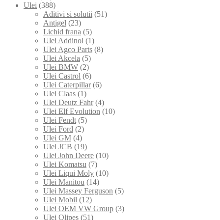
Ulei
(388)
Aditivi si solutii
(51)
Antigel
(23)
Lichid frana
(5)
Ulei Addinol
(1)
Ulei Agco Parts
(8)
Ulei Akcela
(5)
Ulei BMW
(2)
Ulei Castrol
(6)
Ulei Caterpillar
(6)
Ulei Claas
(1)
Ulei Deutz Fahr
(4)
Ulei Elf Evolution
(10)
Ulei Fendt
(5)
Ulei Ford
(2)
Ulei GM
(4)
Ulei JCB
(19)
Ulei John Deere
(10)
Ulei Komatsu
(7)
Ulei Liqui Moly
(10)
Ulei Manitou
(14)
Ulei Massey Ferguson
(5)
Ulei Mobil
(12)
Ulei OEM VW Group
(3)
Ulei Olipes
(51)