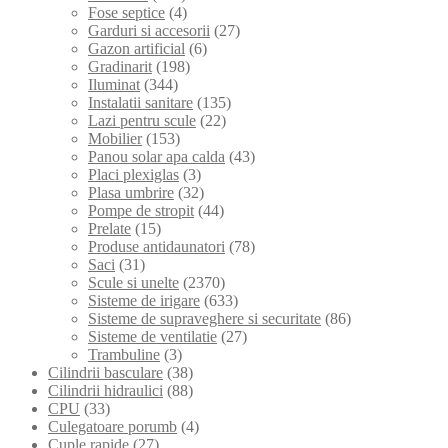
Fose septice
(4)
Garduri si accesorii
(27)
Gazon artificial
(6)
Gradinarit
(198)
Iluminat
(344)
Instalatii sanitare
(135)
Lazi pentru scule
(22)
Mobilier
(153)
Panou solar apa calda
(43)
Placi plexiglas
(3)
Plasa umbrire
(32)
Pompe de stropit
(44)
Prelate
(15)
Produse antidaunatori
(78)
Saci
(31)
Scule si unelte
(2370)
Sisteme de irigare
(633)
Sisteme de supraveghere si securitate
(86)
Sisteme de ventilatie
(27)
Trambuline
(3)
Cilindrii basculare
(38)
Cilindrii hidraulici
(88)
CPU
(33)
Culegatoare porumb
(4)
Cuple rapide
(27)