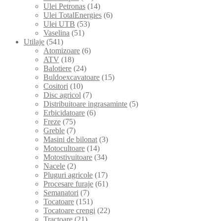
Ulei Petronas
(14)
Ulei TotalEnergies
(6)
Ulei UTB
(53)
Vaselina
(51)
Utilaje
(541)
Atomizoare
(6)
ATV
(18)
Balotiere
(24)
Buldoexcavatoare
(15)
Cositori
(10)
Disc agricol
(7)
Distribuitoare ingrasaminte
(5)
Erbicidatoare
(6)
Freze
(75)
Greble
(7)
Masini de bilonat
(3)
Motocultoare
(14)
Motostivuitoare
(34)
Nacele
(2)
Pluguri agricole
(17)
Procesare furaje
(61)
Semanatori
(7)
Tocatoare
(151)
Tocatoare crengi
(22)
Tractoare
(21)