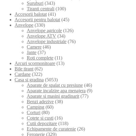
Suruburi
(343)
Tiranti centrali
(100)
Accesorii balotat
(41)
Accesorii pentru balotat
(45)
Anvelope
(330)
Anvelope agricole
(126)
Anvelope ATV
(34)
Anvelope industriale
(76)
Camere
(46)
Jante
(37)
Roti complete
(11)
Arcuri scormonitoare
(13)
Bile tirant
(62)
Cardane
(322)
Casa si gradina
(5053)
Aparate de spalat cu presiune
(46)
Aparate incalzire apa menajera
(9)
Aparate si masini gradinarit
(77)
Benzi adezive
(38)
Camping
(60)
Corturi
(80)
Cotete si custi
(16)
Cutii depozitare
(118)
Echipamente de curatenie
(26)
Feronerie
(329)