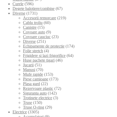
Curele
(596)
Degete balotiere/combine
(67)
Diverse
(1731)
Accesorii remorcare
(219)
Cablu troliu
(60)
Canistre
(15)
Covoare auto
(9)
Covoare cauciuc
(23)
Diverse
(251)
Echipamente de protectie
(174)
Folie stretch
(4)
Frigidere si lazi frigorifice
(64)
Huse pachete tigari
(46)
Jucarii
(51)
Manusi
(70)
Mufe rapide
(153)
Piese camioane
(173)
Plasa gard
(22)
Rezervoare plastic
(72)
Siguranta auto
(142)
Trotinete electrice
(3)
Truse
(150)
Truse O-ring
(29)
Electrice
(3305)
Acumulatori
(9)