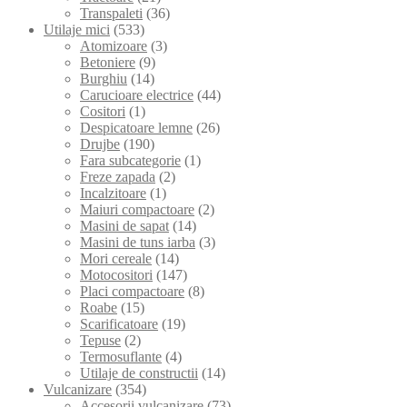
Transpaleti
(36)
Utilaje mici
(533)
Atomizoare
(3)
Betoniere
(9)
Burghiu
(14)
Carucioare electrice
(44)
Cositori
(1)
Despicatoare lemne
(26)
Drujbe
(190)
Fara subcategorie
(1)
Freze zapada
(2)
Incalzitoare
(1)
Maiuri compactoare
(2)
Masini de sapat
(14)
Masini de tuns iarba
(3)
Mori cereale
(14)
Motocositori
(147)
Placi compactoare
(8)
Roabe
(15)
Scarificatoare
(19)
Tepuse
(2)
Termosuflante
(4)
Utilaje de constructii
(14)
Vulcanizare
(354)
Accesorii vulcanizare
(73)