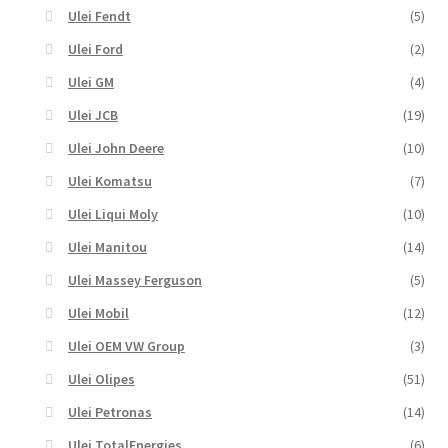
Ulei Fendt
(5)
Ulei Ford
(2)
Ulei GM
(4)
Ulei JCB
(19)
Ulei John Deere
(10)
Ulei Komatsu
(7)
Ulei Liqui Moly
(10)
Ulei Manitou
(14)
Ulei Massey Ferguson
(5)
Ulei Mobil
(12)
Ulei OEM VW Group
(3)
Ulei Olipes
(51)
Ulei Petronas
(14)
Ulei TotalEnergies
(6)