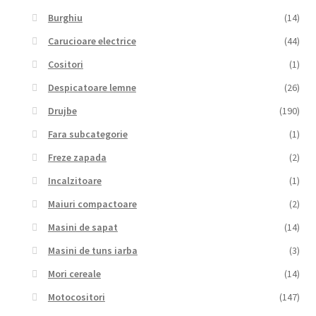
Burghiu
(14)
Carucioare electrice
(44)
Cositori
(1)
Despicatoare lemne
(26)
Drujbe
(190)
Fara subcategorie
(1)
Freze zapada
(2)
Incalzitoare
(1)
Maiuri compactoare
(2)
Masini de sapat
(14)
Masini de tuns iarba
(3)
Mori cereale
(14)
Motocositori
(147)