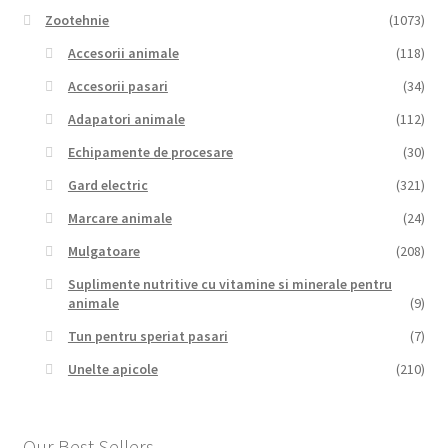
Zootehnie
(1073)
Accesorii animale
(118)
Accesorii pasari
(34)
Adapatori animale
(112)
Echipamente de procesare
(30)
Gard electric
(321)
Marcare animale
(24)
Mulgatoare
(208)
Suplimente nutritive cu vitamine si minerale pentru
animale
(9)
Tun pentru speriat pasari
(7)
Unelte apicole
(210)
Our Best Sellers