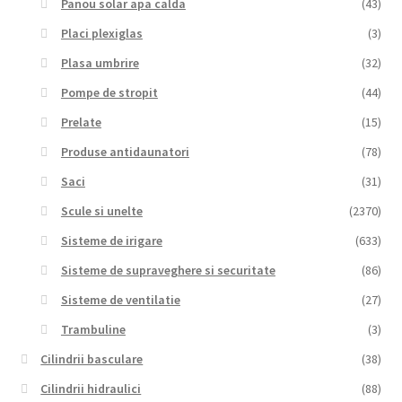
Panou solar apa calda
(43)
Placi plexiglas
(3)
Plasa umbrire
(32)
Pompe de stropit
(44)
Prelate
(15)
Produse antidaunatori
(78)
Saci
(31)
Scule si unelte
(2370)
Sisteme de irigare
(633)
Sisteme de supraveghere si securitate
(86)
Sisteme de ventilatie
(27)
Trambuline
(3)
Cilindrii basculare
(38)
Cilindrii hidraulici
(88)