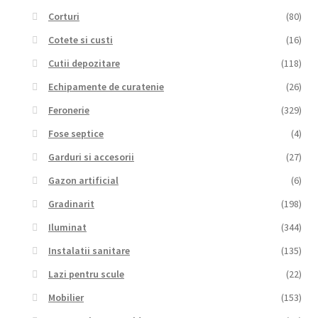
Corturi
(80)
Cotete si custi
(16)
Cutii depozitare
(118)
Echipamente de curatenie
(26)
Feronerie
(329)
Fose septice
(4)
Garduri si accesorii
(27)
Gazon artificial
(6)
Gradinarit
(198)
Iluminat
(344)
Instalatii sanitare
(135)
Lazi pentru scule
(22)
Mobilier
(153)