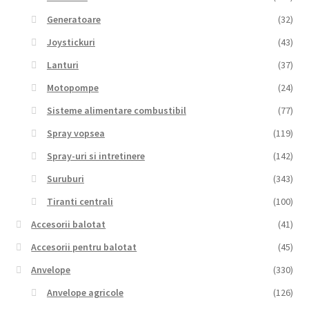
Generatoare
(32)
Joystickuri
(43)
Lanturi
(37)
Motopompe
(24)
Sisteme alimentare combustibil
(77)
Spray vopsea
(119)
Spray-uri si intretinere
(142)
Suruburi
(343)
Tiranti centrali
(100)
Accesorii balotat
(41)
Accesorii pentru balotat
(45)
Anvelope
(330)
Anvelope agricole
(126)