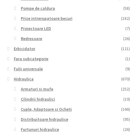
Pompe de caldura
(58)
Prize intrerupatoare becuri
(182)
Proiectoare LED
(7)
Redresoare
(26)
Erbicidator
(121)
Fara subcategorie
(1)
Fulii universale
(9)
Hidraulica
(670)
Armaturi si mufe
(252)
Cilindrii hidraulici
(10)
Cuple, Adaptoare si Ocheti
(166)
Distribuitoare hidraulice
(95)
Furtunuri hidraulice
(26)