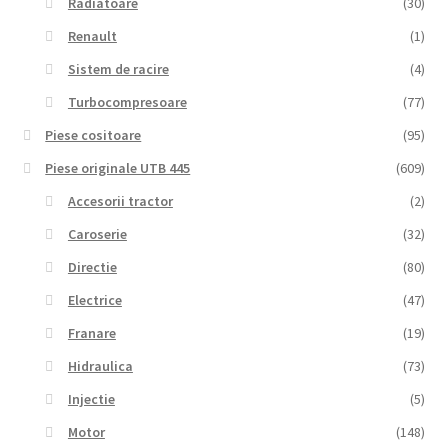
Radiatoare
(30)
Renault
(1)
Sistem de racire
(4)
Turbocompresoare
(77)
Piese cositoare
(95)
Piese originale UTB 445
(609)
Accesorii tractor
(2)
Caroserie
(32)
Directie
(80)
Electrice
(47)
Franare
(19)
Hidraulica
(73)
Injectie
(5)
Motor
(148)