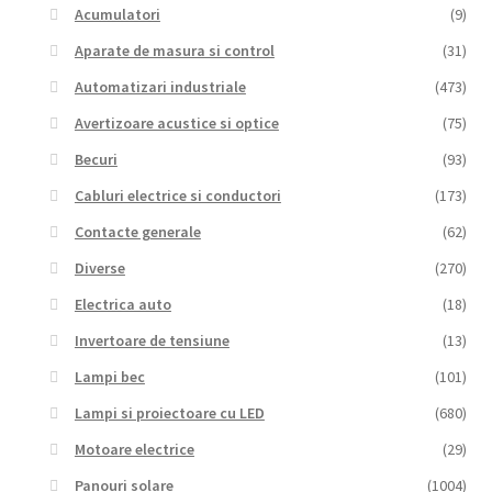
Acumulatori
(9)
Aparate de masura si control
(31)
Automatizari industriale
(473)
Avertizoare acustice si optice
(75)
Becuri
(93)
Cabluri electrice si conductori
(173)
Contacte generale
(62)
Diverse
(270)
Electrica auto
(18)
Invertoare de tensiune
(13)
Lampi bec
(101)
Lampi si proiectoare cu LED
(680)
Motoare electrice
(29)
Panouri solare
(1004)