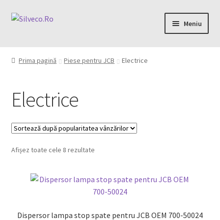
Meniu
Home
Prima pagină
Piese pentru JCB
Electrice
Despre
Electrice
Magazin
My account
Afișez toate cele 8 rezultate
Contact
0,00 lei
Dispersor lampa stop spate pentru JCB OEM 700-50024