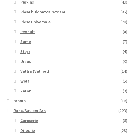
Perkins
(49)
Piese buldoexcavatoare
(85)
Piese universale
(70)
Renault
(4)
Same
(7)
Steyr
(4)
Ursus
(3)
Valtra (Valmet)
(14)
Wola
(5)
Zetor
(3)
promo
(16)
Raba/Saviem/Aro
(223)
Caroserie
(6)
Directie
(28)