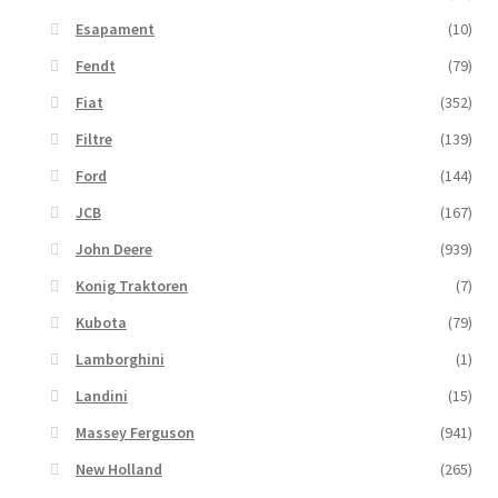
Esapament
(10)
Fendt
(79)
Fiat
(352)
Filtre
(139)
Ford
(144)
JCB
(167)
John Deere
(939)
Konig Traktoren
(7)
Kubota
(79)
Lamborghini
(1)
Landini
(15)
Massey Ferguson
(941)
New Holland
(265)