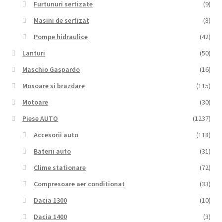
Furtunuri sertizate
(9)
Masini de sertizat
(8)
Pompe hidraulice
(42)
Lanturi
(50)
Maschio Gaspardo
(16)
Mosoare si brazdare
(115)
Motoare
(30)
Piese AUTO
(1237)
Accesorii auto
(118)
Baterii auto
(31)
Clime stationare
(72)
Compresoare aer conditionat
(33)
Dacia 1300
(10)
Dacia 1400
(3)