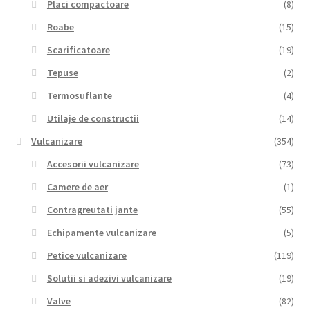
Placi compactoare
(8)
Roabe
(15)
Scarificatoare
(19)
Tepuse
(2)
Termosuflante
(4)
Utilaje de constructii
(14)
Vulcanizare
(354)
Accesorii vulcanizare
(73)
Camere de aer
(1)
Contragreutati jante
(55)
Echipamente vulcanizare
(5)
Petice vulcanizare
(119)
Solutii si adezivi vulcanizare
(19)
Valve
(82)