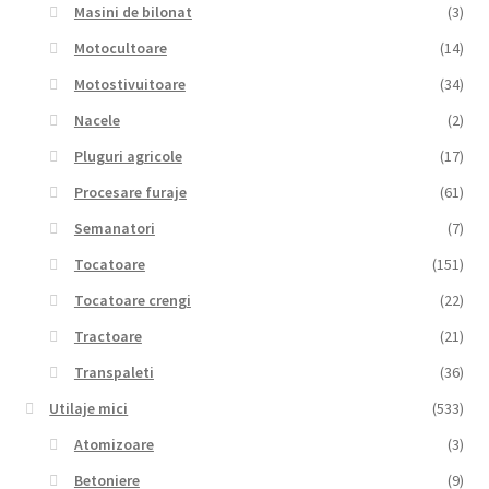
Masini de bilonat
(3)
Motocultoare
(14)
Motostivuitoare
(34)
Nacele
(2)
Pluguri agricole
(17)
Procesare furaje
(61)
Semanatori
(7)
Tocatoare
(151)
Tocatoare crengi
(22)
Tractoare
(21)
Transpaleti
(36)
Utilaje mici
(533)
Atomizoare
(3)
Betoniere
(9)