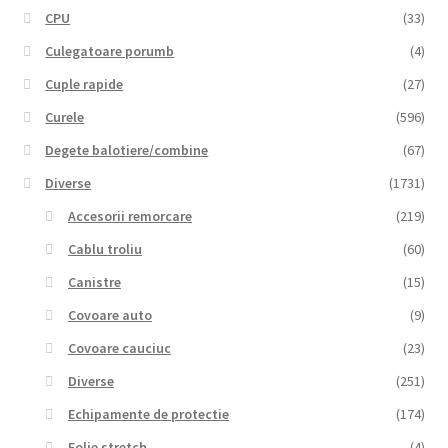
CPU
(33)
Culegatoare porumb
(4)
Cuple rapide
(27)
Curele
(596)
Degete balotiere/combine
(67)
Diverse
(1731)
Accesorii remorcare
(219)
Cablu troliu
(60)
Canistre
(15)
Covoare auto
(9)
Covoare cauciuc
(23)
Diverse
(251)
Echipamente de protectie
(174)
Folie stretch
(4)