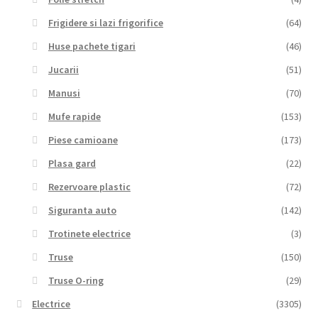
Frigidere si lazi frigorifice
(64)
Huse pachete tigari
(46)
Jucarii
(51)
Manusi
(70)
Mufe rapide
(153)
Piese camioane
(173)
Plasa gard
(22)
Rezervoare plastic
(72)
Siguranta auto
(142)
Trotinete electrice
(3)
Truse
(150)
Truse O-ring
(29)
Electrice
(3305)