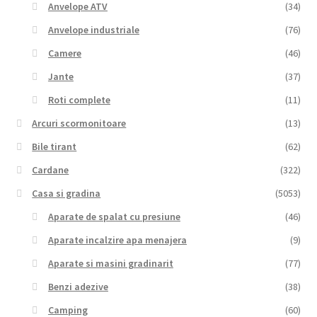
Anvelope ATV
(34)
Anvelope industriale
(76)
Camere
(46)
Jante
(37)
Roti complete
(11)
Arcuri scormonitoare
(13)
Bile tirant
(62)
Cardane
(322)
Casa si gradina
(5053)
Aparate de spalat cu presiune
(46)
Aparate incalzire apa menajera
(9)
Aparate si masini gradinarit
(77)
Benzi adezive
(38)
Camping
(60)