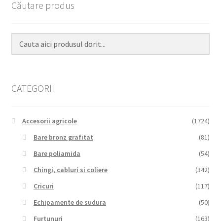
Căutare produs
CATEGORII
Accesorii agricole
(1724)
Bare bronz grafitat
(81)
Bare poliamida
(54)
Chingi, cabluri si coliere
(342)
Cricuri
(117)
Echipamente de sudura
(50)
Furtunuri
(163)