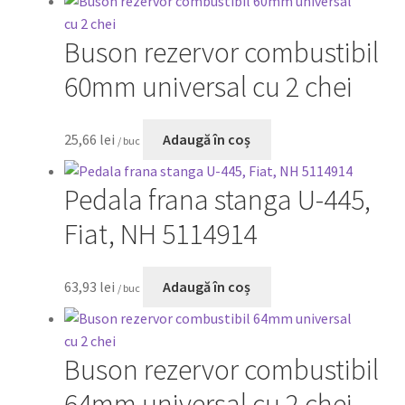
Buson rezervor combustibil
0,00 lei
60mm universal cu 2 chei
25,66
lei
Adaugă în coș
/ buc
Pedala frana stanga U-445,
Fiat, NH 5114914
63,93
lei
Adaugă în coș
/ buc
Buson rezervor combustibil
64mm universal cu 2 chei