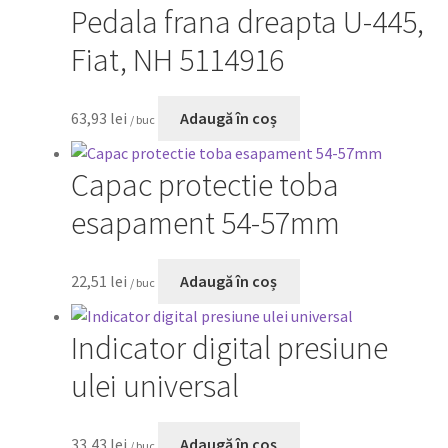
Pedala frana dreapta U-445,
Fiat, NH 5114916
63,93
lei
Adaugă în coș
/ buc
Capac protectie toba
esapament 54-57mm
22,51
lei
Adaugă în coș
/ buc
Indicator digital presiune
ulei universal
33,43
lei
Adaugă în coș
/ buc