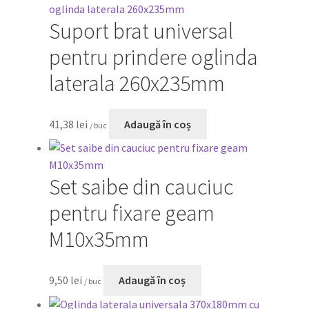
Suport brat universal
pentru prindere oglinda
laterala 260x235mm
41,38
lei
Adaugă în coș
/ buc
Set saibe din cauciuc
pentru fixare geam
M10x35mm
9,50
lei
Adaugă în coș
/ buc