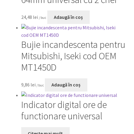
24,48
lei
Adaugă în coș
/ buc
Bujie incandescenta pentru
Mitsubishi, Iseki cod OEM
MT1450D
9,86
lei
Adaugă în coș
/ buc
Indicator digital ore de
functionare universal
Citește mai mult