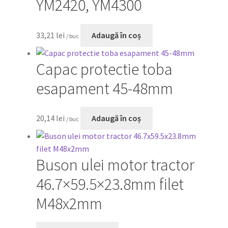
YM2420, YM4300
33,21
lei
Adaugă în coș
/ buc
Capac protectie toba
esapament 45-48mm
20,14
lei
Adaugă în coș
/ buc
Buson ulei motor tractor
46.7×59.5×23.8mm filet
M48x2mm