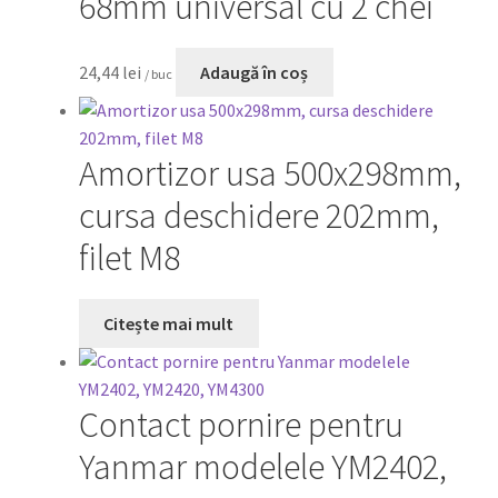
68mm universal cu 2 chei
24,44
lei
Adaugă în coș
/ buc
Amortizor usa 500x298mm,
cursa deschidere 202mm,
filet M8
Citește mai mult
Contact pornire pentru
Yanmar modelele YM2402,