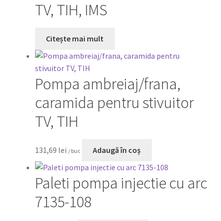
TV, TIH, IMS
Citește mai mult
Pompa ambreiaj/frana,
caramida pentru stivuitor
TV, TIH
131,69
lei
Adaugă în coș
/ buc
Paleti pompa injectie cu arc
7135-108