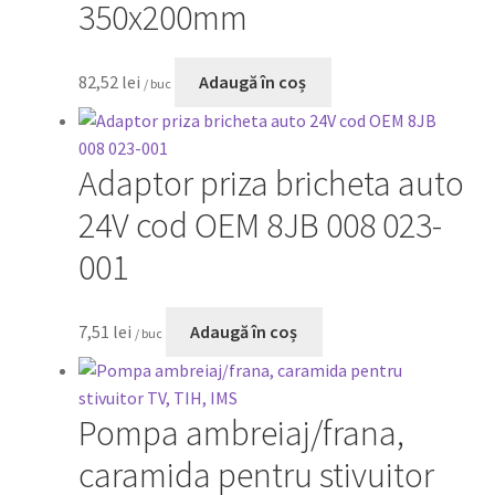
350x200mm
82,52
lei
Adaugă în coș
/ buc
Adaptor priza bricheta auto
24V cod OEM 8JB 008 023-
001
7,51
lei
Adaugă în coș
/ buc
Pompa ambreiaj/frana,
caramida pentru stivuitor