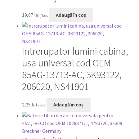
19,67
lei
Adaugă în coș
/ buc
Intrerupator lumini cabina,
usa universal cod OEM
85AG-13713-AC, 3K93122,
206020, NS41901
2,25
lei
Adaugă în coș
/ buc