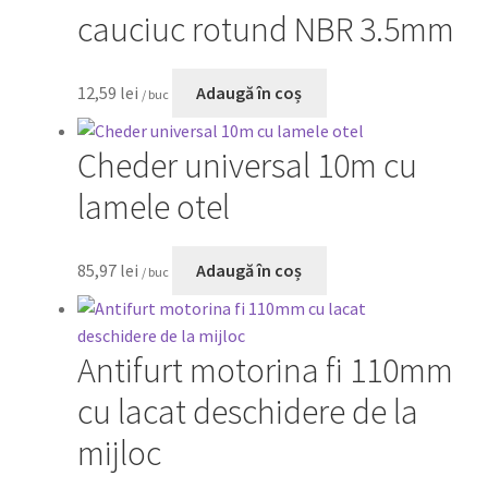
cauciuc rotund NBR 3.5mm
12,59
lei
Adaugă în coș
/ buc
Cheder universal 10m cu
lamele otel
85,97
lei
Adaugă în coș
/ buc
Antifurt motorina fi 110mm
cu lacat deschidere de la
mijloc