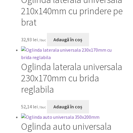
210x140mm cu prindere pe
brat
32,93
lei
Adaugă în coș
/ buc
Oglinda laterala universala
230x170mm cu brida
reglabila
52,14
lei
Adaugă în coș
/ buc
Oglinda auto universala