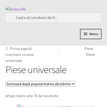
Meniu
Home
Prima pagină
Piese
tractoare straine
Piese
Despre
universale
Piese universale
Magazin
My account
Afișez toate cele 70 de rezultate
Contact