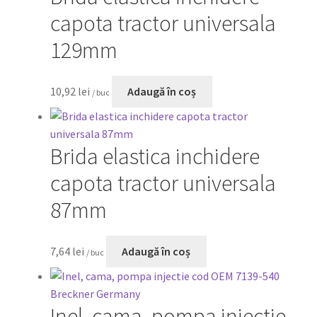
capota tractor universala
129mm
10,92
lei
Adaugă în coș
/ buc
Brida elastica inchidere
capota tractor universala
87mm
7,64
lei
Adaugă în coș
/ buc
Inel, cama, pompa injectie