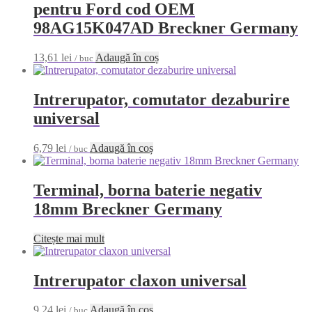
pentru Ford cod OEM
98AG15K047AD Breckner Germany
13,61
lei
Adaugă în coș
/ buc
Intrerupator, comutator dezaburire
universal
6,79
lei
Adaugă în coș
/ buc
Terminal, borna baterie negativ
18mm Breckner Germany
Citește mai mult
Intrerupator claxon universal
9,24
lei
Adaugă în coș
/ buc