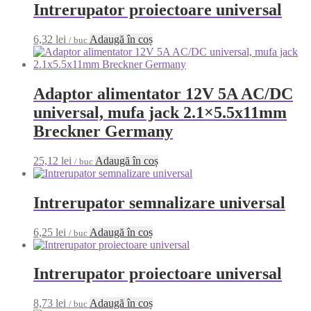
Intrerupator proiectoare universal
6,32
lei
Adaugă în coș
/ buc
Adaptor alimentator 12V 5A AC/DC
universal, mufa jack 2.1×5.5x11mm
Breckner Germany
25,12
lei
Adaugă în coș
/ buc
Intrerupator semnalizare universal
6,25
lei
Adaugă în coș
/ buc
Intrerupator proiectoare universal
8,73
lei
Adaugă în coș
/ buc