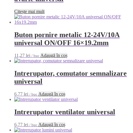
Citește mai mult
Buton pornire metalic 12-24V/10A
universal ON/OFF 16×19.2mm
11,27
lei
Adaugă în coș
/ buc
Intrerupator, comutator semnalizare
universal
6,77
lei
Adaugă în coș
/ buc
Intrerupator ventilator universal
6,77
lei
Adaugă în coș
/ buc