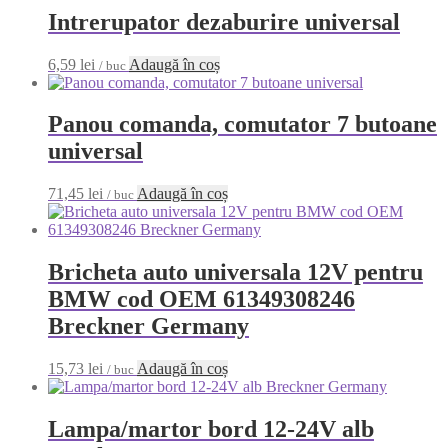
Intrerupator dezaburire universal
6,59
lei
Adaugă în coș
/ buc
Panou comanda, comutator 7 butoane
universal
71,45
lei
Adaugă în coș
/ buc
Bricheta auto universala 12V pentru
BMW cod OEM 61349308246
Breckner Germany
15,73
lei
Adaugă în coș
/ buc
Lampa/martor bord 12-24V alb