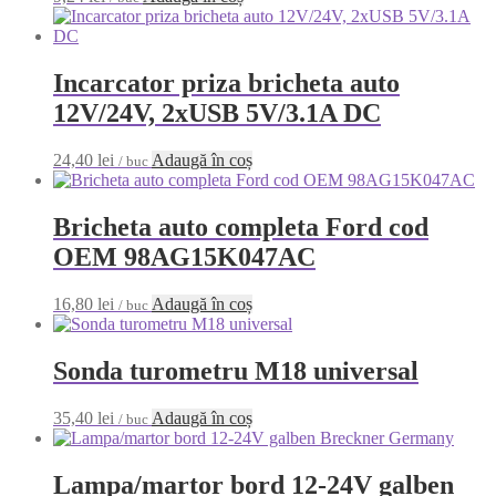
Incarcator priza bricheta auto
12V/24V, 2xUSB 5V/3.1A DC
24,40
lei
Adaugă în coș
/ buc
Bricheta auto completa Ford cod
OEM 98AG15K047AC
16,80
lei
Adaugă în coș
/ buc
Sonda turometru M18 universal
35,40
lei
Adaugă în coș
/ buc
Lampa/martor bord 12-24V galben