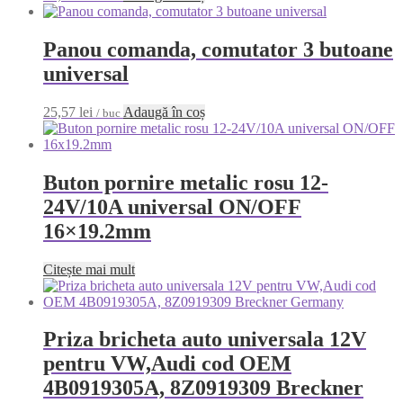
Panou comanda, comutator 3 butoane
universal
25,57
lei
Adaugă în coș
/ buc
Buton pornire metalic rosu 12-
24V/10A universal ON/OFF
16×19.2mm
Citește mai mult
Priza bricheta auto universala 12V
pentru VW,Audi cod OEM
4B0919305A, 8Z0919309 Breckner