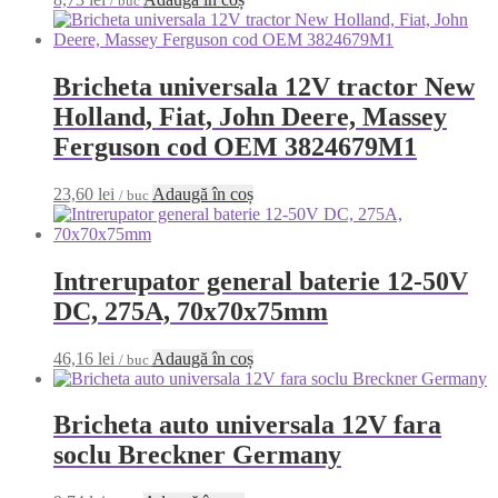
/ buc
Bricheta universala 12V tractor New
Holland, Fiat, John Deere, Massey
Ferguson cod OEM 3824679M1
23,60
lei
Adaugă în coș
/ buc
Intrerupator general baterie 12-50V
DC, 275A, 70x70x75mm
46,16
lei
Adaugă în coș
/ buc
Bricheta auto universala 12V fara
soclu Breckner Germany