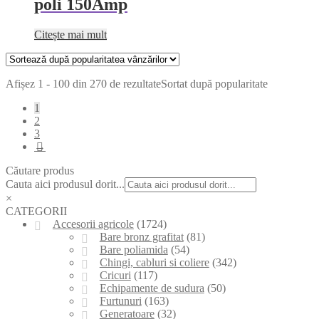
poli 150Amp
Citește mai mult
Afișez 1 - 100 din 270 de rezultate
Sortat după popularitate
1
2
3
→
Căutare produs
Cauta aici produsul dorit...
×
CATEGORII
Accesorii agricole
(1724)
Bare bronz grafitat
(81)
Bare poliamida
(54)
Chingi, cabluri si coliere
(342)
Cricuri
(117)
Echipamente de sudura
(50)
Furtunuri
(163)
Generatoare
(32)