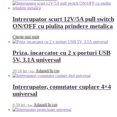
Intrerupator scurt 12V/5A pull switch
ON/OFF cu piulita prindere metalica
Citește mai mult
Priza, incarcator cu 2 x porturi USB
5V, 3.1A universal
20,16
lei
Adaugă în coș
/ buc
Intrerupator, comutator cuplare 4×4
universal
6,59
lei
Adaugă în coș
/ buc