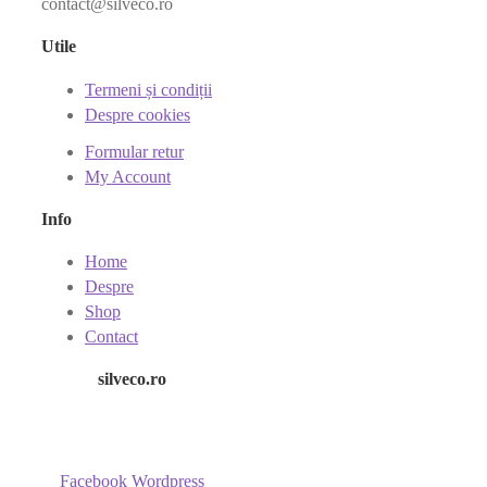
contact@silveco.ro
Utile
Termeni și condiții
Despre cookies
Formular retur
My Account
Info
Home
Despre
Shop
Contact
silveco.ro
Facebook
Wordpress