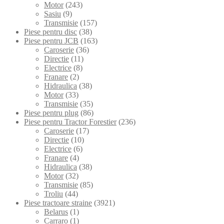
Motor
(243)
Sasiu
(9)
Transmisie
(157)
Piese pentru disc
(38)
Piese pentru JCB
(163)
Caroserie
(36)
Directie
(11)
Electrice
(8)
Franare
(2)
Hidraulica
(38)
Motor
(33)
Transmisie
(35)
Piese pentru plug
(86)
Piese pentru Tractor Forestier
(236)
Caroserie
(17)
Directie
(10)
Electrice
(6)
Franare
(4)
Hidraulica
(38)
Motor
(32)
Transmisie
(85)
Troliu
(44)
Piese tractoare straine
(3921)
Belarus
(1)
Carraro
(1)