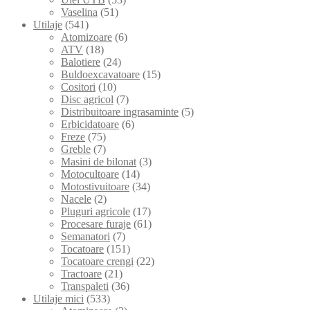
Vaselina
(51)
Utilaje
(541)
Atomizoare
(6)
ATV
(18)
Balotiere
(24)
Buldoexcavatoare
(15)
Cositori
(10)
Disc agricol
(7)
Distribuitoare ingrasaminte
(5)
Erbicidatoare
(6)
Freze
(75)
Greble
(7)
Masini de bilonat
(3)
Motocultoare
(14)
Motostivuitoare
(34)
Nacele
(2)
Pluguri agricole
(17)
Procesare furaje
(61)
Semanatori
(7)
Tocatoare
(151)
Tocatoare crengi
(22)
Tractoare
(21)
Transpaleti
(36)
Utilaje mici
(533)