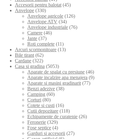
Accesorii pentru balotat
(45)
Anvelope
(330)
Anvelope agricole
(126)
Anvelope ATV
(34)
Anvelope industriale
(76)
Camere
(46)
Jante
(37)
Roti complete
(11)
Arcuri scormonitoare
(13)
Bile tirant
(62)
Cardane
(322)
Casa si gradina
(5053)
Aparate de spalat cu presiune
(46)
Aparate incalzire apa menajera
(9)
Aparate si masini gradinarit
(77)
Benzi adezive
(38)
Camping
(60)
Corturi
(80)
Cotete si custi
(16)
Cutii depozitare
(118)
Echipamente de curatenie
(26)
Feronerie
(329)
Fose septice
(4)
Garduri si accesorii
(27)
Gazon artificial
(6)