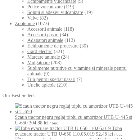
Echipamente vulcanizare
(5)
Petice vulcanizare
(119)
Solutii si adezivi vulcanizare
(19)
Valve
(82)
Zootehnie
(1073)
Accesorii animale
(118)
Accesorii pasari
(34)
Adapatori animale
(112)
Echipamente de procesare
(30)
Gard electric
(321)
Marcare animale
(24)
Mulgatoare
(208)
Suplimente nutritive cu vitamine si minerale pentru
animale
(9)
Tun pentru speriat pasari
(7)
Unelte apicole
(210)
Our Best Sellers
Scaun tractor negru reglaj triplu cu amortizor UTB U-445 si
U-650
304,88
lei
/ buc
Toba
evacuare tractor UTB U-650 110.05.019
92,45
lei
/ buc