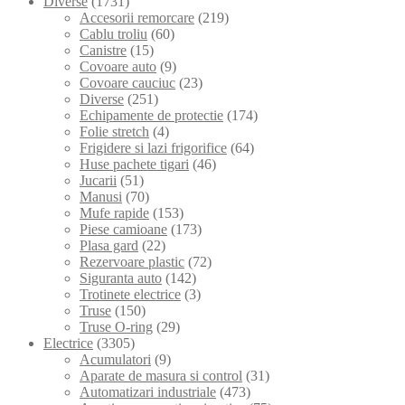
Diverse
(1731)
Accesorii remorcare
(219)
Cablu troliu
(60)
Canistre
(15)
Covoare auto
(9)
Covoare cauciuc
(23)
Diverse
(251)
Echipamente de protectie
(174)
Folie stretch
(4)
Frigidere si lazi frigorifice
(64)
Huse pachete tigari
(46)
Jucarii
(51)
Manusi
(70)
Mufe rapide
(153)
Piese camioane
(173)
Plasa gard
(22)
Rezervoare plastic
(72)
Siguranta auto
(142)
Trotinete electrice
(3)
Truse
(150)
Truse O-ring
(29)
Electrice
(3305)
Acumulatori
(9)
Aparate de masura si control
(31)
Automatizari industriale
(473)