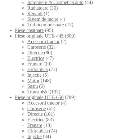
Intretinere & Cosmetica auto
(44)
Radiatoare
(30)
Renault
(1)
Sistem de racire
(4)
Turbocompresoare
(77)
Piese cositoare
(95)
Piese originale UTB 445
(609)
Accesorii tractor
(2)
Caroserie
(32)
Directie
(80)
Electrice
(47)
Franare
(19)
Hidraulica
(73)
Injectie
(5)
Motor
(148)
Sasiu
(6)
Transmisie
(197)
Piese originale UTB 650
(789)
Accesorii tractor
(4)
Caroserie
(65)
Directie
(101)
Electrice
(83)
Franare
(18)
Hidraulica
(74)
Injectie
(34)