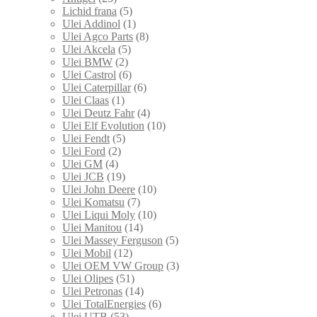
Lichid frana
(5)
Ulei Addinol
(1)
Ulei Agco Parts
(8)
Ulei Akcela
(5)
Ulei BMW
(2)
Ulei Castrol
(6)
Ulei Caterpillar
(6)
Ulei Claas
(1)
Ulei Deutz Fahr
(4)
Ulei Elf Evolution
(10)
Ulei Fendt
(5)
Ulei Ford
(2)
Ulei GM
(4)
Ulei JCB
(19)
Ulei John Deere
(10)
Ulei Komatsu
(7)
Ulei Liqui Moly
(10)
Ulei Manitou
(14)
Ulei Massey Ferguson
(5)
Ulei Mobil
(12)
Ulei OEM VW Group
(3)
Ulei Olipes
(51)
Ulei Petronas
(14)
Ulei TotalEnergies
(6)
Ulei UTB
(53)