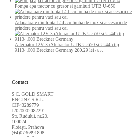
Pompa apa tractor cu gresor si garnituri UTB U-650
Adapatoare din fonta 1.5L cu limba de inox si accesorii de
prindere pentru vaci sau cai
Alternator 12V 35Ah tractor UTB U-650 si U-445 tip
91134.000 Breckner Germany
280,29
lei
/ buc
Contact
S.C. GOLD SMART
ENGINE S.R.L.
CIF43289779
J2020002082291
Str. Rudului, nr.20,
100024
Ploiești, Prahova
(+4)0736891898