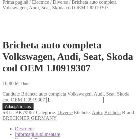
Prima pagină
/
Electrice
/
Diverse
/
Bricheta auto completa
Volkswagen, Audi, Seat, Skoda cod OEM 1J0919307
Bricheta auto completa
Volkswagen, Audi, Seat, Skoda
cod OEM 1J0919307
16,80
lei
/ buc
Cantitate Bricheta auto completa Volkswagen, Audi, Seat, Skoda
cod OEM 1J0919307
Adaugă în coș
SKU:
BK79967
Categorie:
Diverse
Etichete:
Auto
,
Bricheta
Brand:
BRECKNER GERMANY
Descriere
Informații suplimentare