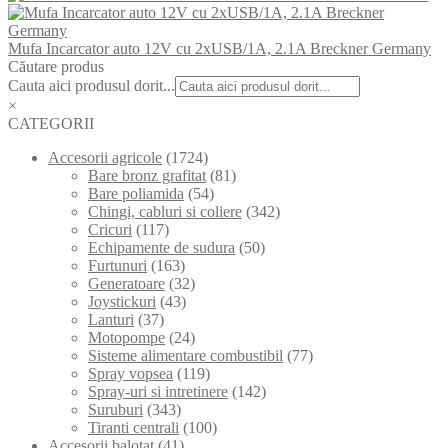
Mufa Incarcator auto 12V cu 2xUSB/1A, 2.1A Breckner Germany
Căutare produs
Cauta aici produsul dorit...
×
CATEGORII
Accesorii agricole
(1724)
Bare bronz grafitat
(81)
Bare poliamida
(54)
Chingi, cabluri si coliere
(342)
Cricuri
(117)
Echipamente de sudura
(50)
Furtunuri
(163)
Generatoare
(32)
Joystickuri
(43)
Lanturi
(37)
Motopompe
(24)
Sisteme alimentare combustibil
(77)
Spray vopsea
(119)
Spray-uri si intretinere
(142)
Suruburi
(343)
Tiranti centrali
(100)
Accesorii balotat
(41)