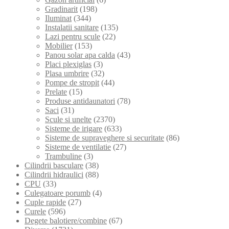
Gradinarit
(198)
Iluminat
(344)
Instalatii sanitare
(135)
Lazi pentru scule
(22)
Mobilier
(153)
Panou solar apa calda
(43)
Placi plexiglas
(3)
Plasa umbrire
(32)
Pompe de stropit
(44)
Prelate
(15)
Produse antidaunatori
(78)
Saci
(31)
Scule si unelte
(2370)
Sisteme de irigare
(633)
Sisteme de supraveghere si securitate
(86)
Sisteme de ventilatie
(27)
Trambuline
(3)
Cilindrii basculare
(38)
Cilindrii hidraulici
(88)
CPU
(33)
Culegatoare porumb
(4)
Cuple rapide
(27)
Curele
(596)
Degete balotiere/combine
(67)