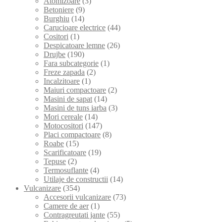
Atomizoare
(3)
Betoniere
(9)
Burghiu
(14)
Carucioare electrice
(44)
Cositori
(1)
Despicatoare lemne
(26)
Drujbe
(190)
Fara subcategorie
(1)
Freze zapada
(2)
Incalzitoare
(1)
Maiuri compactoare
(2)
Masini de sapat
(14)
Masini de tuns iarba
(3)
Mori cereale
(14)
Motocositori
(147)
Placi compactoare
(8)
Roabe
(15)
Scarificatoare
(19)
Tepuse
(2)
Termosuflante
(4)
Utilaje de constructii
(14)
Vulcanizare
(354)
Accesorii vulcanizare
(73)
Camere de aer
(1)
Contragreutati jante
(55)