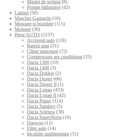
Masini de sertizat
(8)
Pompe hidraulice
(42)
Lanturi
(50)
Maschio Gaspardo
(16)
Mosoare si brazdare
(115)
Motoare
(30)
Piese AUTO
(1237)
Accesorii auto
(118)
Baterii auto
(31)
Clime stationare
(72)
Compresoare aer conditionat
(33)
Dacia 1300
(10)
Dacia 1400
(3)
Dacia Dokker
(2)
Dacia Duster
(66)
Dacia Duster II
(1)
Dacia Logan
(453)
Dacia Logan II
(42)
Dacia Papuc
(114)
Dacia Sandero
(5)
Dacia Solenza
(38)
Dacia SuperNova
(16)
Daewoo
(12)
Filtre auto
(14)
Incalzire suplimentara
(51)