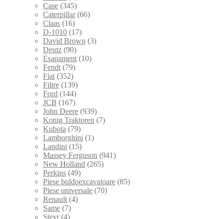
Case
(345)
Caterpillar
(66)
Claas
(16)
D-1010
(17)
David Brown
(3)
Deutz
(90)
Esapament
(10)
Fendt
(79)
Fiat
(352)
Filtre
(139)
Ford
(144)
JCB
(167)
John Deere
(939)
Konig Traktoren
(7)
Kubota
(79)
Lamborghini
(1)
Landini
(15)
Massey Ferguson
(941)
New Holland
(265)
Perkins
(49)
Piese buldoexcavatoare
(85)
Piese universale
(70)
Renault
(4)
Same
(7)
Steyr
(4)