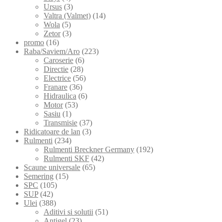
Ursus
(3)
Valtra (Valmet)
(14)
Wola
(5)
Zetor
(3)
promo
(16)
Raba/Saviem/Aro
(223)
Caroserie
(6)
Directie
(28)
Electrice
(56)
Franare
(36)
Hidraulica
(6)
Motor
(53)
Sasiu
(1)
Transmisie
(37)
Ridicatoare de lan
(3)
Rulmenti
(234)
Rulmenti Breckner Germany
(192)
Rulmenti SKF
(42)
Scaune universale
(65)
Semering
(15)
SPC
(105)
SUP
(42)
Ulei
(388)
Aditivi si solutii
(51)
Antigel
(23)