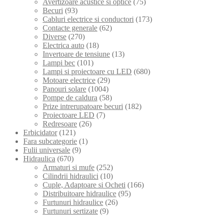
Avertizoare acustice si optice
(75)
Becuri
(93)
Cabluri electrice si conductori
(173)
Contacte generale
(62)
Diverse
(270)
Electrica auto
(18)
Invertoare de tensiune
(13)
Lampi bec
(101)
Lampi si proiectoare cu LED
(680)
Motoare electrice
(29)
Panouri solare
(1004)
Pompe de caldura
(58)
Prize intrerupatoare becuri
(182)
Proiectoare LED
(7)
Redresoare
(26)
Erbicidator
(121)
Fara subcategorie
(1)
Fulii universale
(9)
Hidraulica
(670)
Armaturi si mufe
(252)
Cilindrii hidraulici
(10)
Cuple, Adaptoare si Ocheti
(166)
Distribuitoare hidraulice
(95)
Furtunuri hidraulice
(26)
Furtunuri sertizate
(9)