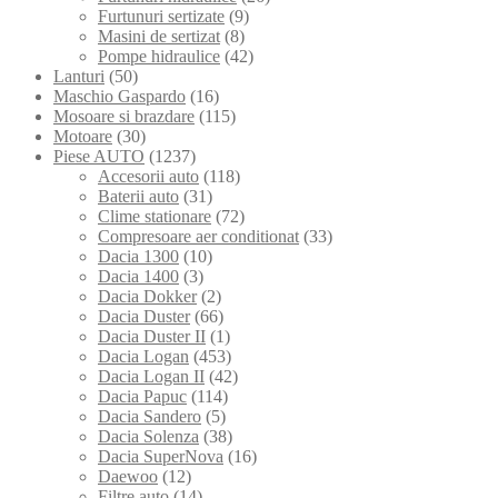
Furtunuri sertizate
(9)
Masini de sertizat
(8)
Pompe hidraulice
(42)
Lanturi
(50)
Maschio Gaspardo
(16)
Mosoare si brazdare
(115)
Motoare
(30)
Piese AUTO
(1237)
Accesorii auto
(118)
Baterii auto
(31)
Clime stationare
(72)
Compresoare aer conditionat
(33)
Dacia 1300
(10)
Dacia 1400
(3)
Dacia Dokker
(2)
Dacia Duster
(66)
Dacia Duster II
(1)
Dacia Logan
(453)
Dacia Logan II
(42)
Dacia Papuc
(114)
Dacia Sandero
(5)
Dacia Solenza
(38)
Dacia SuperNova
(16)
Daewoo
(12)
Filtre auto
(14)