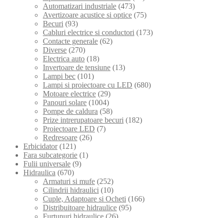
Automatizari industriale
(473)
Avertizoare acustice si optice
(75)
Becuri
(93)
Cabluri electrice si conductori
(173)
Contacte generale
(62)
Diverse
(270)
Electrica auto
(18)
Invertoare de tensiune
(13)
Lampi bec
(101)
Lampi si proiectoare cu LED
(680)
Motoare electrice
(29)
Panouri solare
(1004)
Pompe de caldura
(58)
Prize intrerupatoare becuri
(182)
Proiectoare LED
(7)
Redresoare
(26)
Erbicidator
(121)
Fara subcategorie
(1)
Fulii universale
(9)
Hidraulica
(670)
Armaturi si mufe
(252)
Cilindrii hidraulici
(10)
Cuple, Adaptoare si Ocheti
(166)
Distribuitoare hidraulice
(95)
Furtunuri hidraulice
(26)