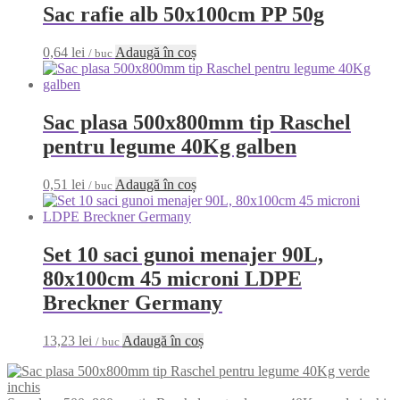
Sac rafie alb 50x100cm PP 50g
0,64
lei
Adaugă în coș
/ buc
Sac plasa 500x800mm tip Raschel
pentru legume 40Kg galben
0,51
lei
Adaugă în coș
/ buc
Set 10 saci gunoi menajer 90L,
80x100cm 45 microni LDPE
Breckner Germany
13,23
lei
Adaugă în coș
/ buc