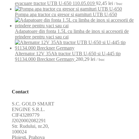
evacuare tractor UTB U-650 110.05.019
92,45
lei
/ buc
Pompa apa tractor cu gresor si garnituri UTB U-650
Adapatoare din fonta 1.5L cu limba de inox si accesorii de
prindere pentru vaci sau cai
Alternator 12V 35Ah tractor UTB U-650 si U-445 tip
91134.000 Breckner Germany
280,29
lei
/ buc
Contact
S.C. GOLD SMART
ENGINE S.R.L.
CIF43289779
J2020002082291
Str. Rudului, nr.20,
100024
Ploiești, Prahova