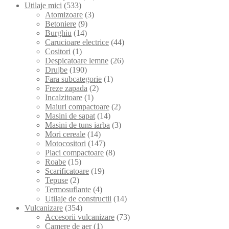
Utilaje mici
(533)
Atomizoare
(3)
Betoniere
(9)
Burghiu
(14)
Carucioare electrice
(44)
Cositori
(1)
Despicatoare lemne
(26)
Drujbe
(190)
Fara subcategorie
(1)
Freze zapada
(2)
Incalzitoare
(1)
Maiuri compactoare
(2)
Masini de sapat
(14)
Masini de tuns iarba
(3)
Mori cereale
(14)
Motocositori
(147)
Placi compactoare
(8)
Roabe
(15)
Scarificatoare
(19)
Tepuse
(2)
Termosuflante
(4)
Utilaje de constructii
(14)
Vulcanizare
(354)
Accesorii vulcanizare
(73)
Camere de aer
(1)