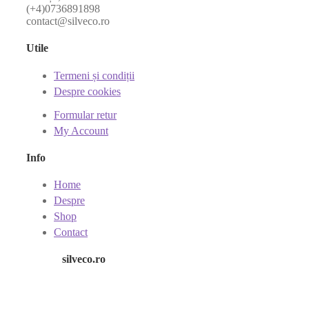
(+4)0736891898
contact@silveco.ro
Utile
Termeni și condiții
Despre cookies
Formular retur
My Account
Info
Home
Despre
Shop
Contact
silveco.ro