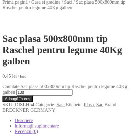
Prima pagină
/
Casa si gradina
/
Saci
/
Sac plasa 500x800mm tip
Raschel pentru legume 40Kg galben
Sac plasa 500x800mm tip
Raschel pentru legume 40Kg
galben
0,45
lei
/ buc
Cantitate Sac plasa 500x800mm tip Raschel pentru legume 40Kg
galben
Adaugă în coș
SKU:
DISLH54
Categorie:
Saci
Etichete:
Plasa
,
Sac
Brand:
BRECKNER GERMANY
Descriere
Informații suplimentare
Recenzii (0)