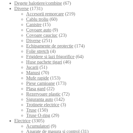
Degete balotiere/combine
(67)
Diverse
(1731)
Accesorii remorcare
(219)
Cablu troliu
(60)
Canistre
(15)
Covoare auto
(9)
Covoare cauciuc
(23)
Diverse
(251)
Echipamente de protectie
(174)
Folie stretch
(4)
Frigidere si lazi frigorifice
(64)
Huse pachete tigari
(46)
Jucarii
(51)
Manusi
(70)
Mufe rapide
(153)
Piese camioane
(173)
Plasa gard
(22)
Rezervoare plastic
(72)
Siguranta auto
(142)
Trotinete electrice
(3)
Truse
(150)
Truse O-ring
(29)
Electrice
(3305)
Acumulatori
(9)
Aparate de masura si control
(31)