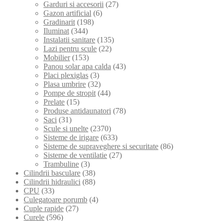
Garduri si accesorii
(27)
Gazon artificial
(6)
Gradinarit
(198)
Iluminat
(344)
Instalatii sanitare
(135)
Lazi pentru scule
(22)
Mobilier
(153)
Panou solar apa calda
(43)
Placi plexiglas
(3)
Plasa umbrire
(32)
Pompe de stropit
(44)
Prelate
(15)
Produse antidaunatori
(78)
Saci
(31)
Scule si unelte
(2370)
Sisteme de irigare
(633)
Sisteme de supraveghere si securitate
(86)
Sisteme de ventilatie
(27)
Trambuline
(3)
Cilindrii basculare
(38)
Cilindrii hidraulici
(88)
CPU
(33)
Culegatoare porumb
(4)
Cuple rapide
(27)
Curele
(596)