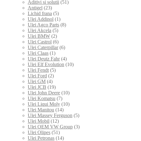
Aditivi si solutii
(51)
Antigel
(23)
Lichid frana
(5)
Ulei Addinol
(1)
Ulei Agco Parts
(8)
Ulei Akcela
(5)
Ulei BMW
(2)
Ulei Castrol
(6)
Ulei Caterpillar
(6)
Ulei Claas
(1)
Ulei Deutz Fahr
(4)
Ulei Elf Evolution
(10)
Ulei Fendt
(5)
Ulei Ford
(2)
Ulei GM
(4)
Ulei JCB
(19)
Ulei John Deere
(10)
Ulei Komatsu
(7)
Ulei Liqui Moly
(10)
Ulei Manitou
(14)
Ulei Massey Ferguson
(5)
Ulei Mobil
(12)
Ulei OEM VW Group
(3)
Ulei Olipes
(51)
Ulei Petronas
(14)