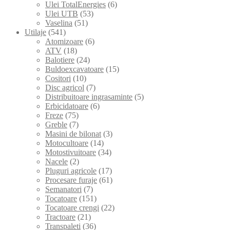
Ulei TotalEnergies
(6)
Ulei UTB
(53)
Vaselina
(51)
Utilaje
(541)
Atomizoare
(6)
ATV
(18)
Balotiere
(24)
Buldoexcavatoare
(15)
Cositori
(10)
Disc agricol
(7)
Distribuitoare ingrasaminte
(5)
Erbicidatoare
(6)
Freze
(75)
Greble
(7)
Masini de bilonat
(3)
Motocultoare
(14)
Motostivuitoare
(34)
Nacele
(2)
Pluguri agricole
(17)
Procesare furaje
(61)
Semanatori
(7)
Tocatoare
(151)
Tocatoare crengi
(22)
Tractoare
(21)
Transpaleti
(36)