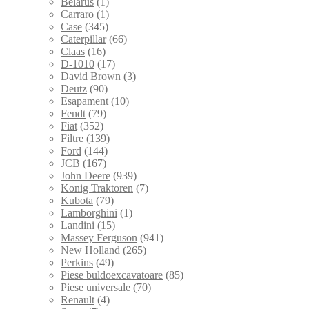
Belarus
(1)
Carraro
(1)
Case
(345)
Caterpillar
(66)
Claas
(16)
D-1010
(17)
David Brown
(3)
Deutz
(90)
Esapament
(10)
Fendt
(79)
Fiat
(352)
Filtre
(139)
Ford
(144)
JCB
(167)
John Deere
(939)
Konig Traktoren
(7)
Kubota
(79)
Lamborghini
(1)
Landini
(15)
Massey Ferguson
(941)
New Holland
(265)
Perkins
(49)
Piese buldoexcavatoare
(85)
Piese universale
(70)
Renault
(4)