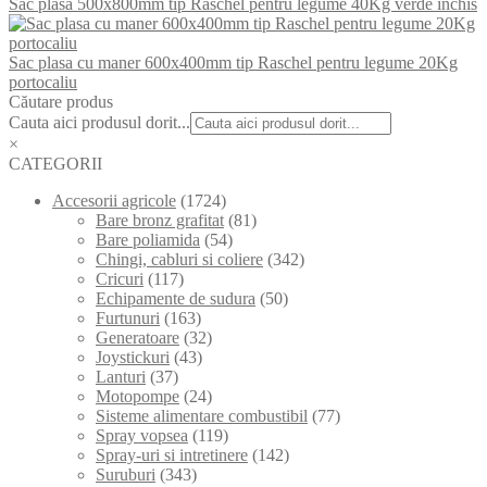
Sac plasa 500x800mm tip Raschel pentru legume 40Kg verde inchis
Sac plasa cu maner 600x400mm tip Raschel pentru legume 20Kg
portocaliu
Căutare produs
Cauta aici produsul dorit...
×
CATEGORII
Accesorii agricole
(1724)
Bare bronz grafitat
(81)
Bare poliamida
(54)
Chingi, cabluri si coliere
(342)
Cricuri
(117)
Echipamente de sudura
(50)
Furtunuri
(163)
Generatoare
(32)
Joystickuri
(43)
Lanturi
(37)
Motopompe
(24)
Sisteme alimentare combustibil
(77)
Spray vopsea
(119)
Spray-uri si intretinere
(142)
Suruburi
(343)