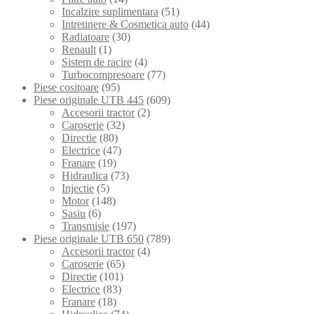
Incalzire suplimentara
(51)
Intretinere & Cosmetica auto
(44)
Radiatoare
(30)
Renault
(1)
Sistem de racire
(4)
Turbocompresoare
(77)
Piese cositoare
(95)
Piese originale UTB 445
(609)
Accesorii tractor
(2)
Caroserie
(32)
Directie
(80)
Electrice
(47)
Franare
(19)
Hidraulica
(73)
Injectie
(5)
Motor
(148)
Sasiu
(6)
Transmisie
(197)
Piese originale UTB 650
(789)
Accesorii tractor
(4)
Caroserie
(65)
Directie
(101)
Electrice
(83)
Franare
(18)