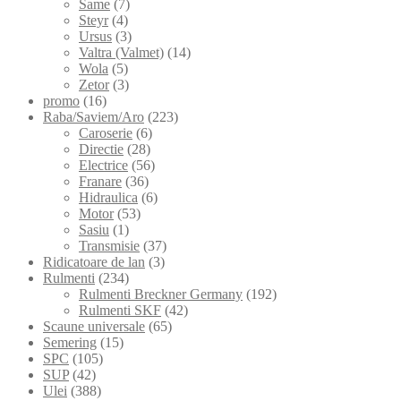
Same
(7)
Steyr
(4)
Ursus
(3)
Valtra (Valmet)
(14)
Wola
(5)
Zetor
(3)
promo
(16)
Raba/Saviem/Aro
(223)
Caroserie
(6)
Directie
(28)
Electrice
(56)
Franare
(36)
Hidraulica
(6)
Motor
(53)
Sasiu
(1)
Transmisie
(37)
Ridicatoare de lan
(3)
Rulmenti
(234)
Rulmenti Breckner Germany
(192)
Rulmenti SKF
(42)
Scaune universale
(65)
Semering
(15)
SPC
(105)
SUP
(42)
Ulei
(388)