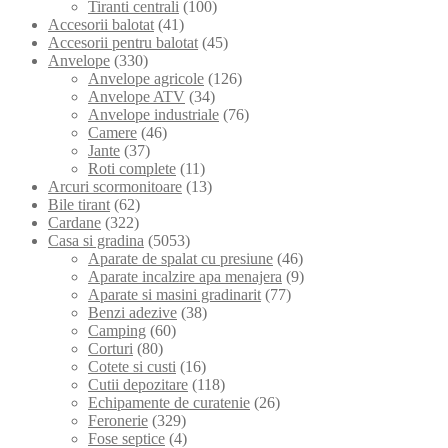
Tiranti centrali
(100)
Accesorii balotat
(41)
Accesorii pentru balotat
(45)
Anvelope
(330)
Anvelope agricole
(126)
Anvelope ATV
(34)
Anvelope industriale
(76)
Camere
(46)
Jante
(37)
Roti complete
(11)
Arcuri scormonitoare
(13)
Bile tirant
(62)
Cardane
(322)
Casa si gradina
(5053)
Aparate de spalat cu presiune
(46)
Aparate incalzire apa menajera
(9)
Aparate si masini gradinarit
(77)
Benzi adezive
(38)
Camping
(60)
Corturi
(80)
Cotete si custi
(16)
Cutii depozitare
(118)
Echipamente de curatenie
(26)
Feronerie
(329)
Fose septice
(4)