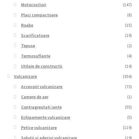
Motocositori
(147)
Placi compactoare
(8)
Roabe
(15)
Scarificatoare
(19)
Tepuse
(2)
Termosuflante
(4)
Utilaje de constructii
(14)
Vulcanizare
(354)
Accesorii vulcanizare
(73)
Camere de aer
(1)
Contragreutati jante
(55)
Echipamente vulcanizare
(5)
Petice vulcanizare
(119)
Solutii si adezivi vulcanizare
(19)