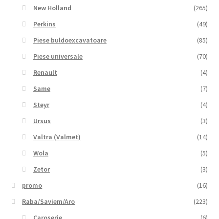
New Holland
(265)
Perkins
(49)
Piese buldoexcavatoare
(85)
Piese universale
(70)
Renault
(4)
Same
(7)
Steyr
(4)
Ursus
(3)
Valtra (Valmet)
(14)
Wola
(5)
Zetor
(3)
promo
(16)
Raba/Saviem/Aro
(223)
Caroserie
(6)