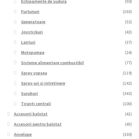
Echipamente de sudura
(50)
Furtunuri
(163)
Generatoare
(32)
Joystickuri
(43)
Lanturi
(37)
Motopompe
(24)
Sisteme alimentare combustibil
(77)
Spray vopsea
(119)
Spray-uri si intretinere
(142)
Suruburi
(343)
Tiranti centrali
(100)
Accesorii balotat
(41)
Accesorii pentru balotat
(45)
Anvelope
(330)