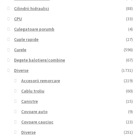
Cilindrii hidraulici
(88)
CPU
(33)
Culegatoare porumb
(4)
Cuple rapide
(27)
Curele
(596)
Degete balotiere/combine
(67)
Diverse
(1731)
Accesorii remorcare
(219)
Cablu troliu
(60)
Canistre
(15)
Covoare auto
(9)
Covoare cauciuc
(23)
Diverse
(251)