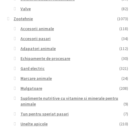
Valve
(82)
Zootehnie
(1073)
Accesorii animale
(118)
Accesorii pasari
(34)
Adapatori animale
(112)
Echipamente de procesare
(30)
Gard electric
(321)
Marcare animale
(24)
Mulgatoare
(208)
Suplimente nutritive cu vitamine si minerale pentru
animale
(9)
Tun pentru speriat pasari
(7)
Unelte apicole
(210)