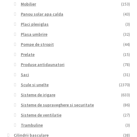
Mobilier
(153)
Panou solar apa calda
(43)
Placi plexiglas
(3)
Plasa umbrire
(32)
Pompe de stropit
(44)
Prelate
(15)
Produse antidaunatori
(78)
Saci
(31)
Scule si unelte
(2370)
Sisteme de irigare
(633)
Sisteme de supraveghere si securitate
(86)
Sisteme de ventilatie
(27)
Trambuline
(3)
Cilindrii basculare
(38)