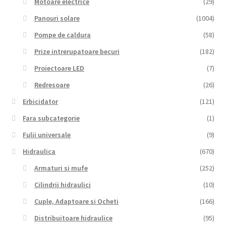
Motoare electrice
(29)
Panouri solare
(1004)
Pompe de caldura
(58)
Prize intrerupatoare becuri
(182)
Proiectoare LED
(7)
Redresoare
(26)
Erbicidator
(121)
Fara subcategorie
(1)
Fulii universale
(9)
Hidraulica
(670)
Armaturi si mufe
(252)
Cilindrii hidraulici
(10)
Cuple, Adaptoare si Ocheti
(166)
Distribuitoare hidraulice
(95)