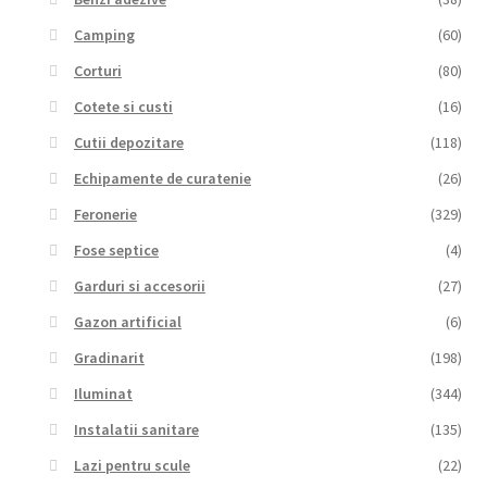
Camping
(60)
Corturi
(80)
Cotete si custi
(16)
Cutii depozitare
(118)
Echipamente de curatenie
(26)
Feronerie
(329)
Fose septice
(4)
Garduri si accesorii
(27)
Gazon artificial
(6)
Gradinarit
(198)
Iluminat
(344)
Instalatii sanitare
(135)
Lazi pentru scule
(22)