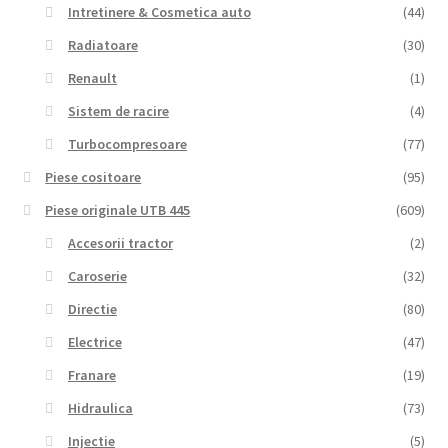
Intretinere & Cosmetica auto
(44)
Radiatoare
(30)
Renault
(1)
Sistem de racire
(4)
Turbocompresoare
(77)
Piese cositoare
(95)
Piese originale UTB 445
(609)
Accesorii tractor
(2)
Caroserie
(32)
Directie
(80)
Electrice
(47)
Franare
(19)
Hidraulica
(73)
Injectie
(5)