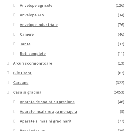
Anvelope agricole
(126)
Anvelope ATV
(34)
Anvelope industriale
(76)
Camere
(46)
Jante
(37)
Roti complete
(11)
Arcuri scormonitoare
(13)
Bile tirant
(62)
Cardane
(322)
Casa si gradina
(5053)
Aparate de spalat cu presiune
(46)
Aparate incalzire apa menajera
(9)
Aparate si masini gradinarit
(77)
Benzi adezive
(38)