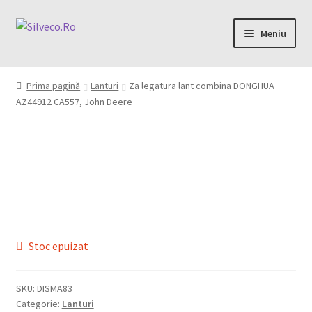
Meniu
Home
Prima pagină
Lanturi
Za legatura lant combina DONGHUA
AZ44912 CA557, John Deere
Despre
Magazin
My account
Contact
Stoc epuizat
SKU:
DISMA83
0,00 lei
Categorie:
Lanturi