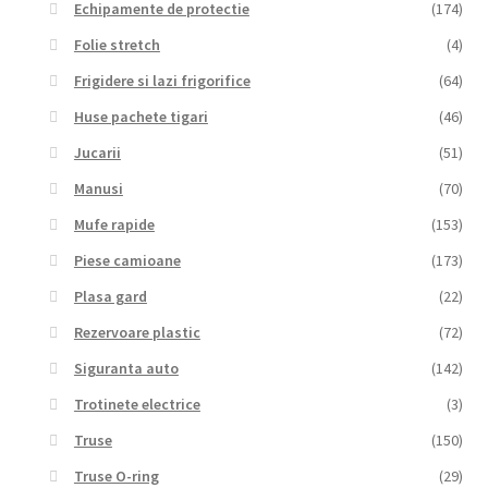
Echipamente de protectie
(174)
Folie stretch
(4)
Frigidere si lazi frigorifice
(64)
Huse pachete tigari
(46)
Jucarii
(51)
Manusi
(70)
Mufe rapide
(153)
Piese camioane
(173)
Plasa gard
(22)
Rezervoare plastic
(72)
Siguranta auto
(142)
Trotinete electrice
(3)
Truse
(150)
Truse O-ring
(29)