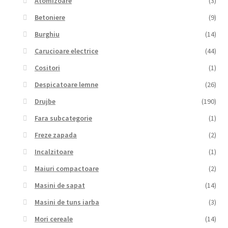
Atomizoare
(3)
Betoniere
(9)
Burghiu
(14)
Carucioare electrice
(44)
Cositori
(1)
Despicatoare lemne
(26)
Drujbe
(190)
Fara subcategorie
(1)
Freze zapada
(2)
Incalzitoare
(1)
Maiuri compactoare
(2)
Masini de sapat
(14)
Masini de tuns iarba
(3)
Mori cereale
(14)