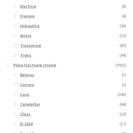
Electrice
(6)
Franare
(4)
Hidraulica
(38)
Motor
(32)
Transmisie
(85)
Troliu
(44)
Piese tractoare straine
(3921)
Belarus
(1)
Carraro
(1)
Case
(345)
Caterpillar
(66)
Claas
(16)
D-1010
(17)