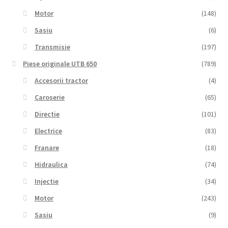
Motor
(148)
Sasiu
(6)
Transmisie
(197)
Piese originale UTB 650
(789)
Accesorii tractor
(4)
Caroserie
(65)
Directie
(101)
Electrice
(83)
Franare
(18)
Hidraulica
(74)
Injectie
(34)
Motor
(243)
Sasiu
(9)