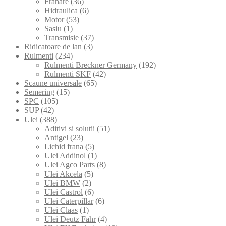
Franare
(36)
Hidraulica
(6)
Motor
(53)
Sasiu
(1)
Transmisie
(37)
Ridicatoare de lan
(3)
Rulmenti
(234)
Rulmenti Breckner Germany
(192)
Rulmenti SKF
(42)
Scaune universale
(65)
Semering
(15)
SPC
(105)
SUP
(42)
Ulei
(388)
Aditivi si solutii
(51)
Antigel
(23)
Lichid frana
(5)
Ulei Addinol
(1)
Ulei Agco Parts
(8)
Ulei Akcela
(5)
Ulei BMW
(2)
Ulei Castrol
(6)
Ulei Caterpillar
(6)
Ulei Claas
(1)
Ulei Deutz Fahr
(4)