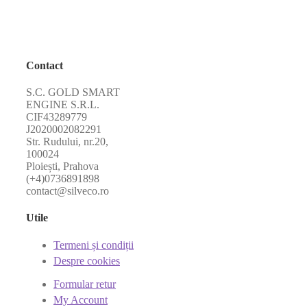
Contact
S.C. GOLD SMART
ENGINE S.R.L.
CIF43289779
J2020002082291
Str. Rudului, nr.20,
100024
Ploiești, Prahova
(+4)0736891898
contact@silveco.ro
Utile
Termeni și condiții
Despre cookies
Formular retur
My Account