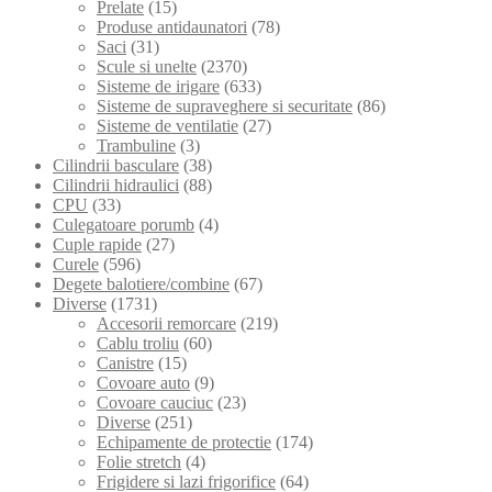
Prelate
(15)
Produse antidaunatori
(78)
Saci
(31)
Scule si unelte
(2370)
Sisteme de irigare
(633)
Sisteme de supraveghere si securitate
(86)
Sisteme de ventilatie
(27)
Trambuline
(3)
Cilindrii basculare
(38)
Cilindrii hidraulici
(88)
CPU
(33)
Culegatoare porumb
(4)
Cuple rapide
(27)
Curele
(596)
Degete balotiere/combine
(67)
Diverse
(1731)
Accesorii remorcare
(219)
Cablu troliu
(60)
Canistre
(15)
Covoare auto
(9)
Covoare cauciuc
(23)
Diverse
(251)
Echipamente de protectie
(174)
Folie stretch
(4)
Frigidere si lazi frigorifice
(64)