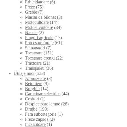
Erbicidatoare
(6)
Freze
(75)
Greble
(7)
Masini de bilonat
(3)
Motocultoare
(14)
Motostivuitoare
(34)
Nacele
(2)
Pluguri agricole
(17)
Procesare furaje
(61)
Semanatori
(7)
Tocatoare
(151)
Tocatoare crengi
(22)
Tractoare
(21)
Transpaleti
(36)
Utilaje mici
(533)
Atomizoare
(3)
Betoniere
(9)
Burghiu
(14)
Carucioare electrice
(44)
Cositori
(1)
Despicatoare lemne
(26)
Drujbe
(190)
Fara subcategorie
(1)
Freze zapada
(2)
Incalzitoare
(1)