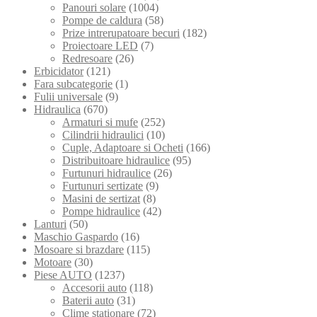
Panouri solare
(1004)
Pompe de caldura
(58)
Prize intrerupatoare becuri
(182)
Proiectoare LED
(7)
Redresoare
(26)
Erbicidator
(121)
Fara subcategorie
(1)
Fulii universale
(9)
Hidraulica
(670)
Armaturi si mufe
(252)
Cilindrii hidraulici
(10)
Cuple, Adaptoare si Ocheti
(166)
Distribuitoare hidraulice
(95)
Furtunuri hidraulice
(26)
Furtunuri sertizate
(9)
Masini de sertizat
(8)
Pompe hidraulice
(42)
Lanturi
(50)
Maschio Gaspardo
(16)
Mosoare si brazdare
(115)
Motoare
(30)
Piese AUTO
(1237)
Accesorii auto
(118)
Baterii auto
(31)
Clime stationare
(72)