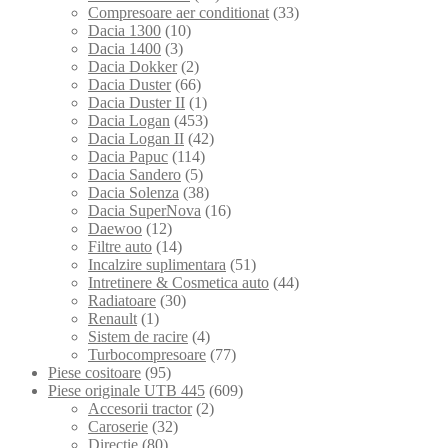
Compresoare aer conditionat
(33)
Dacia 1300
(10)
Dacia 1400
(3)
Dacia Dokker
(2)
Dacia Duster
(66)
Dacia Duster II
(1)
Dacia Logan
(453)
Dacia Logan II
(42)
Dacia Papuc
(114)
Dacia Sandero
(5)
Dacia Solenza
(38)
Dacia SuperNova
(16)
Daewoo
(12)
Filtre auto
(14)
Incalzire suplimentara
(51)
Intretinere & Cosmetica auto
(44)
Radiatoare
(30)
Renault
(1)
Sistem de racire
(4)
Turbocompresoare
(77)
Piese cositoare
(95)
Piese originale UTB 445
(609)
Accesorii tractor
(2)
Caroserie
(32)
Directie
(80)