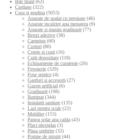
Bile tirant
(62)
Cardane
(322)
Casa si gradina
(5053)
Aparate de spalat cu presiune
(46)
Aparate incalzire apa menajera
(9)
Aparate si masini gradinarit
(77)
Benzi adezive
(38)
Camping
(60)
Corturi
(80)
Cotete si custi
(16)
Cutii depozitare
(118)
Echipamente de curatenie
(26)
Feronerie
(329)
Fose septice
(4)
Garduri si accesorii
(27)
Gazon artificial
(6)
Gradinarit
(198)
Iluminat
(344)
Instalatii sanitare
(135)
Lazi pentru scule
(22)
Mobilier
(153)
Panou solar apa calda
(43)
Placi plexiglas
(3)
Plasa umbrire
(32)
Pompe de stropit
(44)