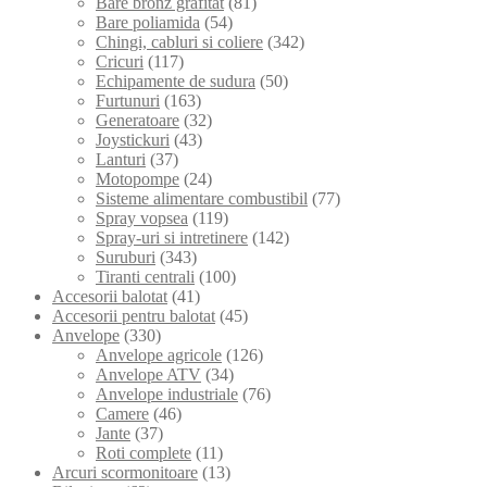
Bare bronz grafitat
(81)
Bare poliamida
(54)
Chingi, cabluri si coliere
(342)
Cricuri
(117)
Echipamente de sudura
(50)
Furtunuri
(163)
Generatoare
(32)
Joystickuri
(43)
Lanturi
(37)
Motopompe
(24)
Sisteme alimentare combustibil
(77)
Spray vopsea
(119)
Spray-uri si intretinere
(142)
Suruburi
(343)
Tiranti centrali
(100)
Accesorii balotat
(41)
Accesorii pentru balotat
(45)
Anvelope
(330)
Anvelope agricole
(126)
Anvelope ATV
(34)
Anvelope industriale
(76)
Camere
(46)
Jante
(37)
Roti complete
(11)
Arcuri scormonitoare
(13)