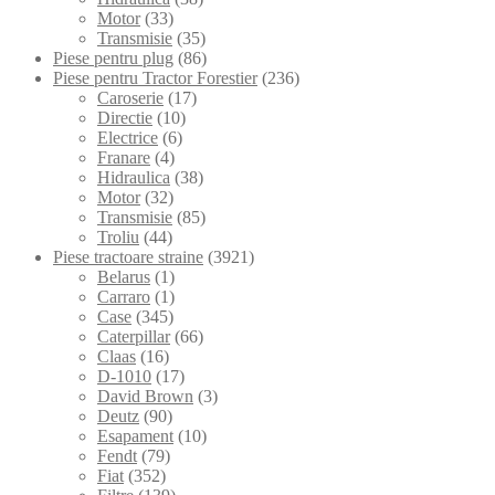
Motor
(33)
Transmisie
(35)
Piese pentru plug
(86)
Piese pentru Tractor Forestier
(236)
Caroserie
(17)
Directie
(10)
Electrice
(6)
Franare
(4)
Hidraulica
(38)
Motor
(32)
Transmisie
(85)
Troliu
(44)
Piese tractoare straine
(3921)
Belarus
(1)
Carraro
(1)
Case
(345)
Caterpillar
(66)
Claas
(16)
D-1010
(17)
David Brown
(3)
Deutz
(90)
Esapament
(10)
Fendt
(79)
Fiat
(352)