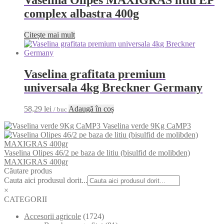
complex albastra 400g
Citește mai mult
Vaselina grafitata premium
universala 4kg Breckner Germany
58,29
lei
Adaugă în coș
/ buc
Vaselina verde 9Kg CaMP3
Vaselina Olipes 46/2 pe baza de litiu (bisulfid de molibden)
MAXIGRAS 400gr
Căutare produs
Cauta aici produsul dorit...
×
CATEGORII
Accesorii agricole
(1724)