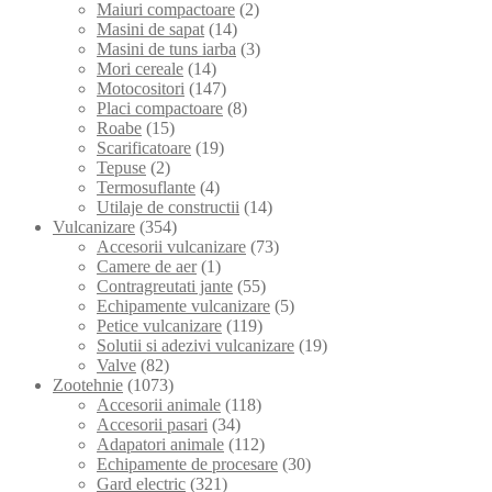
Maiuri compactoare
(2)
Masini de sapat
(14)
Masini de tuns iarba
(3)
Mori cereale
(14)
Motocositori
(147)
Placi compactoare
(8)
Roabe
(15)
Scarificatoare
(19)
Tepuse
(2)
Termosuflante
(4)
Utilaje de constructii
(14)
Vulcanizare
(354)
Accesorii vulcanizare
(73)
Camere de aer
(1)
Contragreutati jante
(55)
Echipamente vulcanizare
(5)
Petice vulcanizare
(119)
Solutii si adezivi vulcanizare
(19)
Valve
(82)
Zootehnie
(1073)
Accesorii animale
(118)
Accesorii pasari
(34)
Adapatori animale
(112)
Echipamente de procesare
(30)
Gard electric
(321)