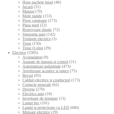
Huse pachete tigari
(46)
Jucarii
(51)
Manusi
(70)
Mufe rapide
(153)
Piese camioane
(173)
Plasa gard
(22)
Rezervoare plastic
(72)
Siguranta auto
(142)
Trotinete electrice
(3)
Truse
(150)
Truse O-ring
(29)
Electrice
(3305)
Acumulatori
(9)
Aparate de masura si control
(31)
Automatizari industriale
(473)
Avertizoare acustice si optice
(75)
Becuri
(93)
Cabluri electrice si conductori
(173)
Contacte generale
(62)
Diverse
(270)
Electrica auto
(18)
Invertoare de tensiune
(13)
Lampi bec
(101)
Lampi si proiectoare cu LED
(680)
Motoare electrice
(29)