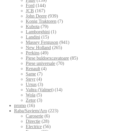
Filtre
(139)
Ford
(144)
JCB
(167)
John Deere
(939)
Konig Traktoren
(7)
Kubota
(79)
Lamborghini
(1)
Landini
(15)
Massey Ferguson
(941)
New Holland
(265)
Perkins
(49)
Piese buldoexcavatoare
(85)
Piese universale
(70)
Renault
(4)
Same
(7)
Steyr
(4)
Ursus
(3)
Valtra (Valmet)
(14)
Wola
(5)
Zetor
(3)
promo
(16)
Raba/Saviem/Aro
(223)
Caroserie
(6)
Directie
(28)
Electrice
(56)