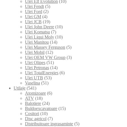
Ulei Elf Evolution
(10)
Ulei Fendt
(5)
Ulei Ford
(2)
Ulei GM
(4)
Ulei JCB
(19)
Ulei John Deere
(10)
Ulei Komatsu
(7)
Ulei Liqui Moly
(10)
Ulei Manitou
(14)
Ulei Massey Ferguson
(5)
Ulei Mobil
(12)
Ulei OEM VW Group
(3)
Ulei Olipes
(51)
Ulei Petronas
(14)
Ulei TotalEnergies
(6)
Ulei UTB
(53)
Vaselina
(51)
Utilaje
(541)
Atomizoare
(6)
ATV
(18)
Balotiere
(24)
Buldoexcavatoare
(15)
Cositori
(10)
Disc agricol
(7)
Distribuitoare ingrasaminte
(5)