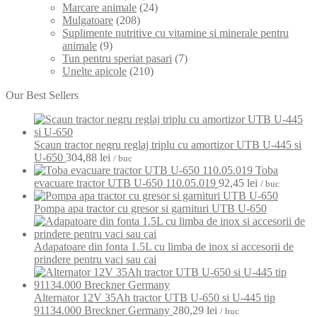
Marcare animale
(24)
Mulgatoare
(208)
Suplimente nutritive cu vitamine si minerale pentru
animale
(9)
Tun pentru speriat pasari
(7)
Unelte apicole
(210)
Our Best Sellers
Scaun tractor negru reglaj triplu cu amortizor UTB U-445 si
U-650
304,88
lei
/ buc
Toba
evacuare tractor UTB U-650 110.05.019
92,45
lei
/ buc
Pompa apa tractor cu gresor si garnituri UTB U-650
Adapatoare din fonta 1.5L cu limba de inox si accesorii de
prindere pentru vaci sau cai
Alternator 12V 35Ah tractor UTB U-650 si U-445 tip
91134.000 Breckner Germany
280,29
lei
/ buc