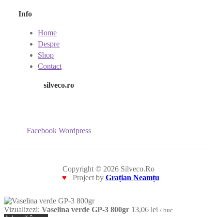
Info
Home
Despre
Shop
Contact
silveco.ro
Facebook
Wordpress
Copyright © 2026 Silveco.Ro
♥
Project by
Grațian Neamțu
Vizualizezi:
Vaselina verde GP-3 800gr
13,06
lei
/ buc