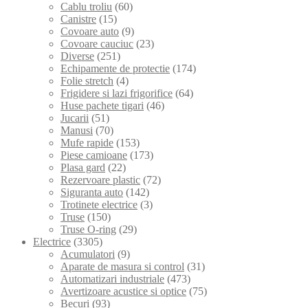
Cablu troliu
(60)
Canistre
(15)
Covoare auto
(9)
Covoare cauciuc
(23)
Diverse
(251)
Echipamente de protectie
(174)
Folie stretch
(4)
Frigidere si lazi frigorifice
(64)
Huse pachete tigari
(46)
Jucarii
(51)
Manusi
(70)
Mufe rapide
(153)
Piese camioane
(173)
Plasa gard
(22)
Rezervoare plastic
(72)
Siguranta auto
(142)
Trotinete electrice
(3)
Truse
(150)
Truse O-ring
(29)
Electrice
(3305)
Acumulatori
(9)
Aparate de masura si control
(31)
Automatizari industriale
(473)
Avertizoare acustice si optice
(75)
Becuri
(93)