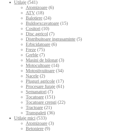
Utilaje
(541)
Atomizoare
(6)
ATV
(18)
Balotiere
(24)
Buldoexcavatoare
(15)
Cositori
(10)
Disc agricol
(7)
Distribuitoare ingrasaminte
(5)
Erbicidatoare
(6)
Freze
(75)
Greble
(7)
Masini de bilonat
(3)
Motocultoare
(14)
Motostivuitoare
(34)
Nacele
(2)
Pluguri agricole
(17)
Procesare furaje
(61)
Semanatori
(7)
Tocatoare
(151)
Tocatoare crengi
(22)
Tractoare
(21)
Transpaleti
(36)
Utilaje mici
(533)
Atomizoare
(3)
Betoniere
(9)