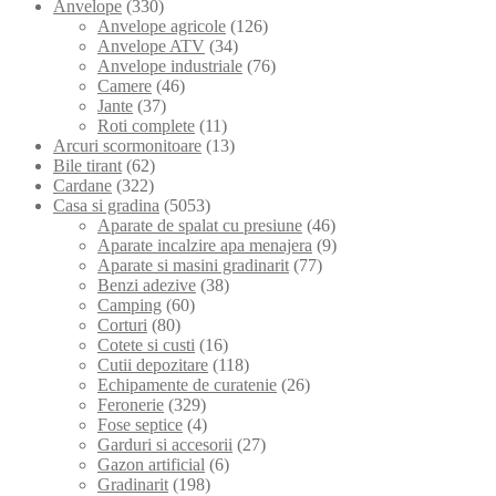
Anvelope
(330)
Anvelope agricole
(126)
Anvelope ATV
(34)
Anvelope industriale
(76)
Camere
(46)
Jante
(37)
Roti complete
(11)
Arcuri scormonitoare
(13)
Bile tirant
(62)
Cardane
(322)
Casa si gradina
(5053)
Aparate de spalat cu presiune
(46)
Aparate incalzire apa menajera
(9)
Aparate si masini gradinarit
(77)
Benzi adezive
(38)
Camping
(60)
Corturi
(80)
Cotete si custi
(16)
Cutii depozitare
(118)
Echipamente de curatenie
(26)
Feronerie
(329)
Fose septice
(4)
Garduri si accesorii
(27)
Gazon artificial
(6)
Gradinarit
(198)