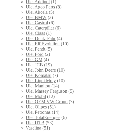
Ulei Addinol
(1)
Ulei Agco Parts
(8)
Ulei Akcela
(5)
Ulei BMW
(2)
Ulei Castrol
(6)
Ulei Caterpillar
(6)
Ulei Claas
(1)
Ulei Deutz Fahr
(4)
Ulei Elf Evolution
(10)
Ulei Fendt
(5)
Ulei Ford
(2)
Ulei GM
(4)
Ulei JCB
(19)
Ulei John Deere
(10)
Ulei Komatsu
(7)
Ulei Liqui Moly
(10)
Ulei Manitou
(14)
Ulei Massey Ferguson
(5)
Ulei Mobil
(12)
Ulei OEM VW Group
(3)
Ulei Olipes
(51)
Ulei Petronas
(14)
Ulei TotalEnergies
(6)
Ulei UTB
(53)
Vaselina
(51)