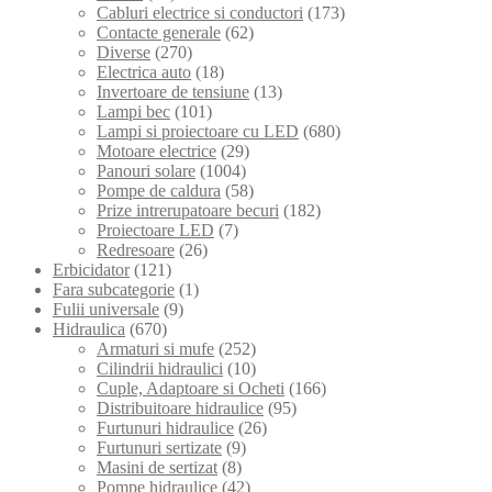
Cabluri electrice si conductori
(173)
Contacte generale
(62)
Diverse
(270)
Electrica auto
(18)
Invertoare de tensiune
(13)
Lampi bec
(101)
Lampi si proiectoare cu LED
(680)
Motoare electrice
(29)
Panouri solare
(1004)
Pompe de caldura
(58)
Prize intrerupatoare becuri
(182)
Proiectoare LED
(7)
Redresoare
(26)
Erbicidator
(121)
Fara subcategorie
(1)
Fulii universale
(9)
Hidraulica
(670)
Armaturi si mufe
(252)
Cilindrii hidraulici
(10)
Cuple, Adaptoare si Ocheti
(166)
Distribuitoare hidraulice
(95)
Furtunuri hidraulice
(26)
Furtunuri sertizate
(9)
Masini de sertizat
(8)
Pompe hidraulice
(42)