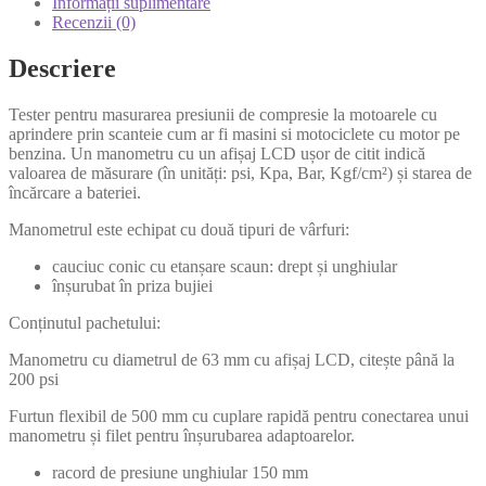
Informații suplimentare
Recenzii (0)
Descriere
Tester pentru masurarea presiunii de compresie la motoarele cu
aprindere prin scanteie cum ar fi masini si motociclete cu motor pe
benzina. Un manometru cu un afișaj LCD ușor de citit indică
valoarea de măsurare (în unități: psi, Kpa, Bar, Kgf/cm²) și starea de
încărcare a bateriei.
Manometrul este echipat cu două tipuri de vârfuri:
cauciuc conic cu etanșare scaun: drept și unghiular
înșurubat în priza bujiei
Conținutul pachetului:
Manometru cu diametrul de 63 mm cu afișaj LCD, citește până la
200 psi
Furtun flexibil de 500 mm cu cuplare rapidă pentru conectarea unui
manometru și filet pentru înșurubarea adaptoarelor.
racord de presiune unghiular 150 mm