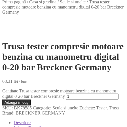
Prima pagină
/
Casa si gradina
/
Scule si unelte
/
Trusa tester
compresie motoare benzina cu manometru digital 0-20 bar Breckner
Germany
Trusa tester compresie motoare
benzina cu manometru digital
0-20 bar Breckner Germany
68,31
lei
/ buc
Cantitate Trusa tester compresie motoare benzina cu manometru
digital 0-20 bar Breckner Germany
Adaugă în coș
SKU:
BK78585
Categorie:
Scule si unelte
Etichete:
Tester
,
Trusa
Brand:
BRECKNER GERMANY
Descriere