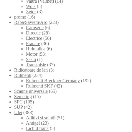
Valtra (Valmet)
(14)
Wola
(5)
Zetor
(3)
promo
(16)
Raba/Saviem/Aro
(223)
Caroserie
(6)
Directie
(28)
Electrice
(56)
Franare
(36)
Hidraulica
(6)
Motor
(53)
Sasiu
(1)
Transmisie
(37)
Ridicatoare de lan
(3)
Rulmenti
(234)
Rulmenti Breckner Germany
(192)
Rulmenti SKF
(42)
Scaune universale
(65)
Semering
(15)
SPC
(105)
SUP
(42)
Ulei
(388)
Aditivi si solutii
(51)
Antigel
(23)
Lichid frana
(5)