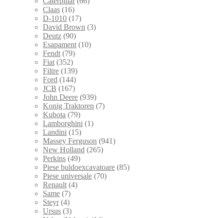
Caterpillar
(66)
Claas
(16)
D-1010
(17)
David Brown
(3)
Deutz
(90)
Esapament
(10)
Fendt
(79)
Fiat
(352)
Filtre
(139)
Ford
(144)
JCB
(167)
John Deere
(939)
Konig Traktoren
(7)
Kubota
(79)
Lamborghini
(1)
Landini
(15)
Massey Ferguson
(941)
New Holland
(265)
Perkins
(49)
Piese buldoexcavatoare
(85)
Piese universale
(70)
Renault
(4)
Same
(7)
Steyr
(4)
Ursus
(3)