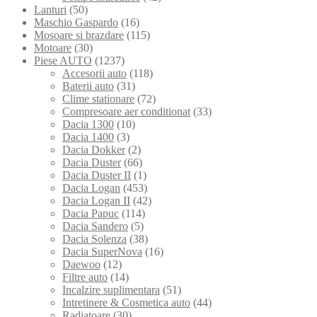
Lanturi
(50)
Maschio Gaspardo
(16)
Mosoare si brazdare
(115)
Motoare
(30)
Piese AUTO
(1237)
Accesorii auto
(118)
Baterii auto
(31)
Clime stationare
(72)
Compresoare aer conditionat
(33)
Dacia 1300
(10)
Dacia 1400
(3)
Dacia Dokker
(2)
Dacia Duster
(66)
Dacia Duster II
(1)
Dacia Logan
(453)
Dacia Logan II
(42)
Dacia Papuc
(114)
Dacia Sandero
(5)
Dacia Solenza
(38)
Dacia SuperNova
(16)
Daewoo
(12)
Filtre auto
(14)
Incalzire suplimentara
(51)
Intretinere & Cosmetica auto
(44)
Radiatoare
(30)