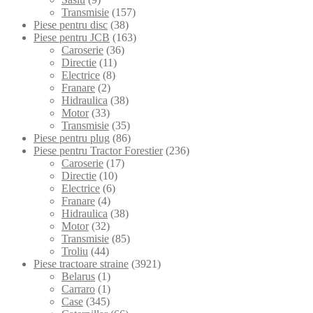
Transmisie
(157)
Piese pentru disc
(38)
Piese pentru JCB
(163)
Caroserie
(36)
Directie
(11)
Electrice
(8)
Franare
(2)
Hidraulica
(38)
Motor
(33)
Transmisie
(35)
Piese pentru plug
(86)
Piese pentru Tractor Forestier
(236)
Caroserie
(17)
Directie
(10)
Electrice
(6)
Franare
(4)
Hidraulica
(38)
Motor
(32)
Transmisie
(85)
Troliu
(44)
Piese tractoare straine
(3921)
Belarus
(1)
Carraro
(1)
Case
(345)