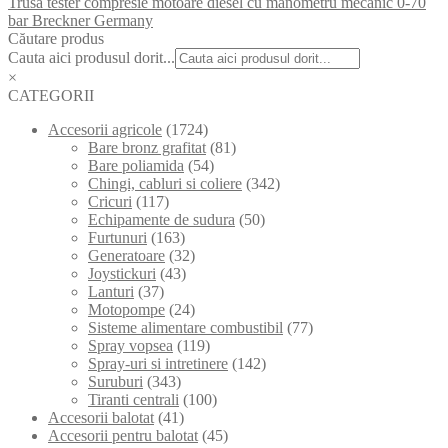
Trusa tester compresie motoare diesel cu manometru mecanic 0-70
bar Breckner Germany
Căutare produs
Cauta aici produsul dorit...
×
CATEGORII
Accesorii agricole
(1724)
Bare bronz grafitat
(81)
Bare poliamida
(54)
Chingi, cabluri si coliere
(342)
Cricuri
(117)
Echipamente de sudura
(50)
Furtunuri
(163)
Generatoare
(32)
Joystickuri
(43)
Lanturi
(37)
Motopompe
(24)
Sisteme alimentare combustibil
(77)
Spray vopsea
(119)
Spray-uri si intretinere
(142)
Suruburi
(343)
Tiranti centrali
(100)
Accesorii balotat
(41)
Accesorii pentru balotat
(45)