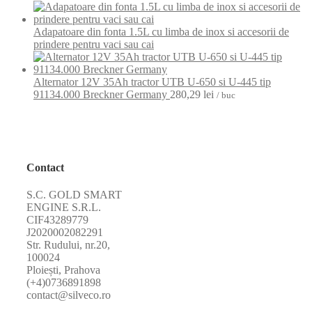
Adapatoare din fonta 1.5L cu limba de inox si accesorii de
prindere pentru vaci sau cai
Alternator 12V 35Ah tractor UTB U-650 si U-445 tip
91134.000 Breckner Germany
280,29
lei
/ buc
Contact
S.C. GOLD SMART
ENGINE S.R.L.
CIF43289779
J2020002082291
Str. Rudului, nr.20,
100024
Ploiești, Prahova
(+4)0736891898
contact@silveco.ro