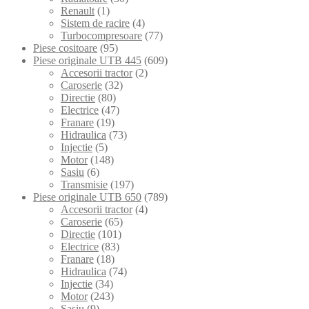
Renault
(1)
Sistem de racire
(4)
Turbocompresoare
(77)
Piese cositoare
(95)
Piese originale UTB 445
(609)
Accesorii tractor
(2)
Caroserie
(32)
Directie
(80)
Electrice
(47)
Franare
(19)
Hidraulica
(73)
Injectie
(5)
Motor
(148)
Sasiu
(6)
Transmisie
(197)
Piese originale UTB 650
(789)
Accesorii tractor
(4)
Caroserie
(65)
Directie
(101)
Electrice
(83)
Franare
(18)
Hidraulica
(74)
Injectie
(34)
Motor
(243)
Sasiu
(9)