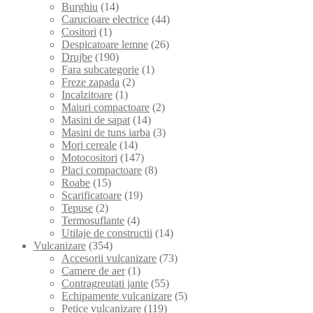
Burghiu
(14)
Carucioare electrice
(44)
Cositori
(1)
Despicatoare lemne
(26)
Drujbe
(190)
Fara subcategorie
(1)
Freze zapada
(2)
Incalzitoare
(1)
Maiuri compactoare
(2)
Masini de sapat
(14)
Masini de tuns iarba
(3)
Mori cereale
(14)
Motocositori
(147)
Placi compactoare
(8)
Roabe
(15)
Scarificatoare
(19)
Tepuse
(2)
Termosuflante
(4)
Utilaje de constructii
(14)
Vulcanizare
(354)
Accesorii vulcanizare
(73)
Camere de aer
(1)
Contragreutati jante
(55)
Echipamente vulcanizare
(5)
Petice vulcanizare
(119)