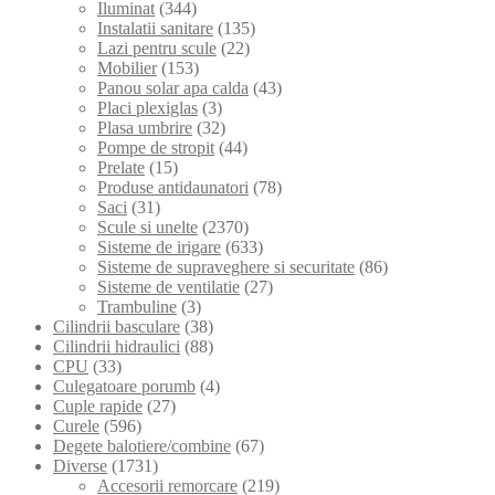
Iluminat
(344)
Instalatii sanitare
(135)
Lazi pentru scule
(22)
Mobilier
(153)
Panou solar apa calda
(43)
Placi plexiglas
(3)
Plasa umbrire
(32)
Pompe de stropit
(44)
Prelate
(15)
Produse antidaunatori
(78)
Saci
(31)
Scule si unelte
(2370)
Sisteme de irigare
(633)
Sisteme de supraveghere si securitate
(86)
Sisteme de ventilatie
(27)
Trambuline
(3)
Cilindrii basculare
(38)
Cilindrii hidraulici
(88)
CPU
(33)
Culegatoare porumb
(4)
Cuple rapide
(27)
Curele
(596)
Degete balotiere/combine
(67)
Diverse
(1731)
Accesorii remorcare
(219)