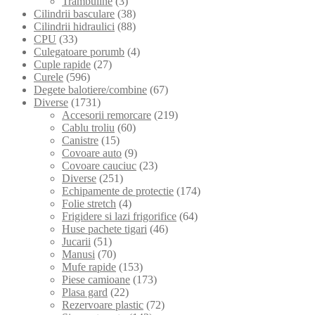
Trambuline
(3)
Cilindrii basculare
(38)
Cilindrii hidraulici
(88)
CPU
(33)
Culegatoare porumb
(4)
Cuple rapide
(27)
Curele
(596)
Degete balotiere/combine
(67)
Diverse
(1731)
Accesorii remorcare
(219)
Cablu troliu
(60)
Canistre
(15)
Covoare auto
(9)
Covoare cauciuc
(23)
Diverse
(251)
Echipamente de protectie
(174)
Folie stretch
(4)
Frigidere si lazi frigorifice
(64)
Huse pachete tigari
(46)
Jucarii
(51)
Manusi
(70)
Mufe rapide
(153)
Piese camioane
(173)
Plasa gard
(22)
Rezervoare plastic
(72)