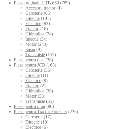
Piese originale UTB 650
(789)
Accesorii tractor
(4)
Caroserie
(65)
Directie
(101)
Electrice
(83)
Franare
(18)
Hidraulica
(74)
Injectie
(34)
Motor
(243)
Sasiu
(9)
Transmisie
(157)
Piese pentru disc
(38)
Piese pentru JCB
(163)
Caroserie
(36)
Directie
(11)
Electrice
(8)
Franare
(2)
Hidraulica
(38)
Motor
(33)
Transmisie
(35)
Piese pentru plug
(86)
Piese pentru Tractor Forestier
(236)
Caroserie
(17)
Directie
(10)
Electrice
(6)