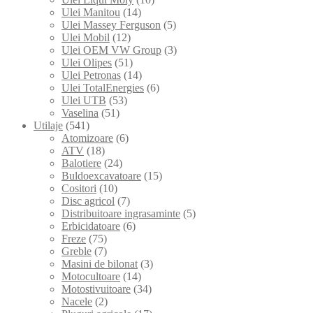
Ulei Manitou
(14)
Ulei Massey Ferguson
(5)
Ulei Mobil
(12)
Ulei OEM VW Group
(3)
Ulei Olipes
(51)
Ulei Petronas
(14)
Ulei TotalEnergies
(6)
Ulei UTB
(53)
Vaselina
(51)
Utilaje
(541)
Atomizoare
(6)
ATV
(18)
Balotiere
(24)
Buldoexcavatoare
(15)
Cositori
(10)
Disc agricol
(7)
Distribuitoare ingrasaminte
(5)
Erbicidatoare
(6)
Freze
(75)
Greble
(7)
Masini de bilonat
(3)
Motocultoare
(14)
Motostivuitoare
(34)
Nacele
(2)