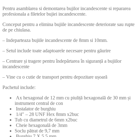
Pentru asamblarea si demontarea bujilor incandescente si repararea
profesionala a filetelor bujiei incandescente.
Conceput pentru a elimina bujiile incandescente deteriorate sau rupte
de pe chiulasa.
– Indeparteaza bujiile incandescente de 8mm si 10mm.
– Setul include toate adaptoarele necesare pentru găurire
– Centrare și tragere pentru îndepărtarea în siguranță a bujiilor
incandescente
– Vine cu o cutie de transport pentru depozitare ușoară
Pachetul include:
Ax hexagonal de 12 mm cu piuliță hexagonală de 30 mm și
instrument central de con
Instalator de burghiu
1/4″ – 28 UNF Hex 8mm x2buc
Tub cu diametrul de 6mm x2buc
Cheie hexagonală de 3mm
Soclu pătrat de 9,7 mm
Burghiu 7 X 5,5 mm