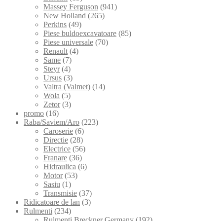
Massey Ferguson
(941)
New Holland
(265)
Perkins
(49)
Piese buldoexcavatoare
(85)
Piese universale
(70)
Renault
(4)
Same
(7)
Steyr
(4)
Ursus
(3)
Valtra (Valmet)
(14)
Wola
(5)
Zetor
(3)
promo
(16)
Raba/Saviem/Aro
(223)
Caroserie
(6)
Directie
(28)
Electrice
(56)
Franare
(36)
Hidraulica
(6)
Motor
(53)
Sasiu
(1)
Transmisie
(37)
Ridicatoare de lan
(3)
Rulmenti
(234)
Rulmenti Breckner Germany
(192)