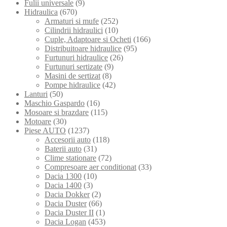
Fulii universale
(9)
Hidraulica
(670)
Armaturi si mufe
(252)
Cilindrii hidraulici
(10)
Cuple, Adaptoare si Ocheti
(166)
Distribuitoare hidraulice
(95)
Furtunuri hidraulice
(26)
Furtunuri sertizate
(9)
Masini de sertizat
(8)
Pompe hidraulice
(42)
Lanturi
(50)
Maschio Gaspardo
(16)
Mosoare si brazdare
(115)
Motoare
(30)
Piese AUTO
(1237)
Accesorii auto
(118)
Baterii auto
(31)
Clime stationare
(72)
Compresoare aer conditionat
(33)
Dacia 1300
(10)
Dacia 1400
(3)
Dacia Dokker
(2)
Dacia Duster
(66)
Dacia Duster II
(1)
Dacia Logan
(453)