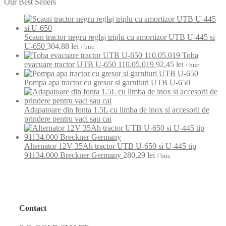
Our Best Sellers
Scaun tractor negru reglaj triplu cu amortizor UTB U-445 si
U-650
304,88
lei
/ buc
Toba
evacuare tractor UTB U-650 110.05.019
92,45
lei
/ buc
Pompa apa tractor cu gresor si garnituri UTB U-650
Adapatoare din fonta 1.5L cu limba de inox si accesorii de
prindere pentru vaci sau cai
Alternator 12V 35Ah tractor UTB U-650 si U-445 tip
91134.000 Breckner Germany
280,29
lei
/ buc
Contact