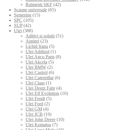
Rulmenti SKF
(42)
Scaune universale
(65)
Semering
(15)
SPC
(105)
SUP
(42)
Ulei
(388)
Aditivi si solutii
(51)
Antigel
(23)
Lichid frana
(5)
Ulei Addinol
(1)
Ulei Agco Parts
(8)
Ulei Akcela
(5)
Ulei BMW
(2)
Ulei Castrol
(6)
Ulei Caterpillar
(6)
Ulei Claas
(1)
Ulei Deutz Fahr
(4)
Ulei Elf Evolution
(10)
Ulei Fendt
(5)
Ulei Ford
(2)
Ulei GM
(4)
Ulei JCB
(19)
Ulei John Deere
(10)
Ulei Komatsu
(7)
Ulei Liqui Moly
(10)