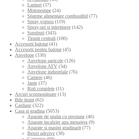
Lanturi
(37)
Motopompe
(24)
Sisteme alimentare combustibil
(77)
Spray vopsea
(119)
Spray-uri si intretinere
(142)
Suruburi
(343)
Tiranti centrali
(100)
Accesorii balotat
(41)
Accesorii pentru balotat
(45)
Anvelope
(330)
Anvelope agricole
(126)
Anvelope ATV
(34)
Anvelope industriale
(76)
Camere
(46)
Jante
(37)
Roti complete
(11)
Arcuri scormonitoare
(13)
Bile tirant
(62)
Cardane
(322)
Casa si gradina
(5053)
Aparate de spalat cu presiune
(46)
Aparate incalzire apa menajera
(9)
Aparate si masini gradinarit
(77)
Benzi adezive
(38)
Camping
(60)