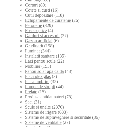
Corturi
(80)
Cotete si custi
(16)
Cutii depozitare
(118)
Echipamente de curatenie
(26)
Feronerie
(329)
Fose septice
(4)
Garduri si accesorii
(27)
Gazon artificial
(6)
Gradinarit
(198)
Iluminat
(344)
Instalatii sanitare
(135)
Lazi pentru scule
(22)
Mobilier
(153)
Panou solar apa calda
(43)
Placi plexiglas
(3)
Plasa umbrire
(32)
Pompe de stropit
(44)
Prelate
(15)
Produse antidaunatori
(78)
Saci
(31)
Scule si unelte
(2370)
Sisteme de irigare
(633)
Sisteme de supraveghere si securitate
(86)
Sisteme de ventilatie
(27)