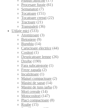
Pluguri agricole
(17)
Procesare furaje
(61)
Semanatori
(7)
Tocatoare
(151)
Tocatoare crengi
(22)
Tractoare
(21)
Transpaleti
(36)
Utilaje mici
(533)
Atomizoare
(3)
Betoniere
(9)
Burghiu
(14)
Carucioare electrice
(44)
Cositori
(1)
Despicatoare lemne
(26)
Drujbe
(190)
Fara subcategorie
(1)
Freze zapada
(2)
Incalzitoare
(1)
Maiuri compactoare
(2)
Masini de sapat
(14)
Masini de tuns iarba
(3)
Mori cereale
(14)
Motocositori
(147)
Placi compactoare
(8)
Roabe
(15)