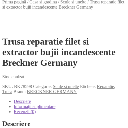
Prima pagină
/
Casa si gradina
/
Scule si unelte
/
Trusa reparatie filet
si extractor bujii incandescente Breckner Germany
Trusa reparatie filet si
extractor bujii incandescente
Breckner Germany
Stoc epuizat
SKU:
BK78598
Categorie:
Scule si unelte
Etichete:
Reparatie
,
Trusa
Brand:
BRECKNER GERMANY
Descriere
Informații suplimentare
Recenzii (0)
Descriere