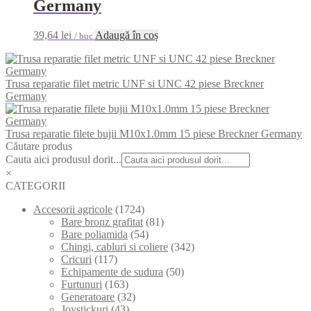
Germany
39,64
lei
Adaugă în coș
/ buc
Trusa reparatie filet metric UNF si UNC 42 piese Breckner
Germany
Trusa reparatie filete bujii M10x1.0mm 15 piese Breckner Germany
Căutare produs
Cauta aici produsul dorit...
×
CATEGORII
Accesorii agricole
(1724)
Bare bronz grafitat
(81)
Bare poliamida
(54)
Chingi, cabluri si coliere
(342)
Cricuri
(117)
Echipamente de sudura
(50)
Furtunuri
(163)
Generatoare
(32)
Joystickuri
(43)