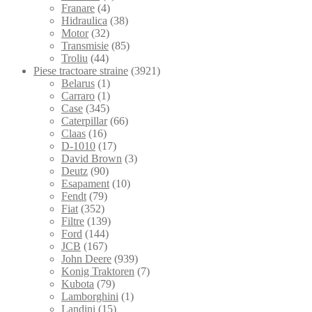
Franare
(4)
Hidraulica
(38)
Motor
(32)
Transmisie
(85)
Troliu
(44)
Piese tractoare straine
(3921)
Belarus
(1)
Carraro
(1)
Case
(345)
Caterpillar
(66)
Claas
(16)
D-1010
(17)
David Brown
(3)
Deutz
(90)
Esapament
(10)
Fendt
(79)
Fiat
(352)
Filtre
(139)
Ford
(144)
JCB
(167)
John Deere
(939)
Konig Traktoren
(7)
Kubota
(79)
Lamborghini
(1)
Landini
(15)