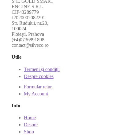
S.C. GOLD SMART
ENGINE S.R.L.
CIF43289779
J2020002082291
Str. Rudului, nr.20,
100024
Ploiești, Prahova
(+4)0736891898
contact@silveco.ro
Utile
Termeni și condiții
Despre cookies
Formular retur
My Account
Info
Home
Despre
Shop