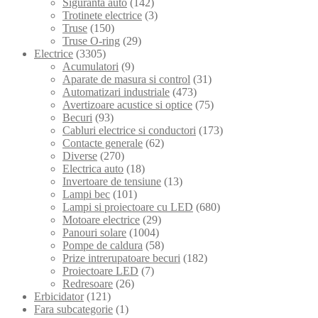
Siguranta auto
(142)
Trotinete electrice
(3)
Truse
(150)
Truse O-ring
(29)
Electrice
(3305)
Acumulatori
(9)
Aparate de masura si control
(31)
Automatizari industriale
(473)
Avertizoare acustice si optice
(75)
Becuri
(93)
Cabluri electrice si conductori
(173)
Contacte generale
(62)
Diverse
(270)
Electrica auto
(18)
Invertoare de tensiune
(13)
Lampi bec
(101)
Lampi si proiectoare cu LED
(680)
Motoare electrice
(29)
Panouri solare
(1004)
Pompe de caldura
(58)
Prize intrerupatoare becuri
(182)
Proiectoare LED
(7)
Redresoare
(26)
Erbicidator
(121)
Fara subcategorie
(1)