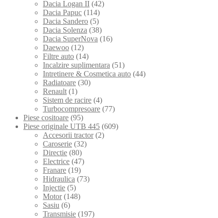
Dacia Logan II
(42)
Dacia Papuc
(114)
Dacia Sandero
(5)
Dacia Solenza
(38)
Dacia SuperNova
(16)
Daewoo
(12)
Filtre auto
(14)
Incalzire suplimentara
(51)
Intretinere & Cosmetica auto
(44)
Radiatoare
(30)
Renault
(1)
Sistem de racire
(4)
Turbocompresoare
(77)
Piese cositoare
(95)
Piese originale UTB 445
(609)
Accesorii tractor
(2)
Caroserie
(32)
Directie
(80)
Electrice
(47)
Franare
(19)
Hidraulica
(73)
Injectie
(5)
Motor
(148)
Sasiu
(6)
Transmisie
(197)