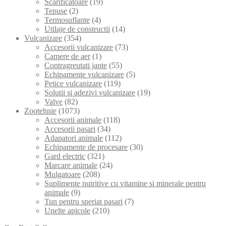
Scarificatoare
(19)
Tepuse
(2)
Termosuflante
(4)
Utilaje de constructii
(14)
Vulcanizare
(354)
Accesorii vulcanizare
(73)
Camere de aer
(1)
Contragreutati jante
(55)
Echipamente vulcanizare
(5)
Petice vulcanizare
(119)
Solutii si adezivi vulcanizare
(19)
Valve
(82)
Zootehnie
(1073)
Accesorii animale
(118)
Accesorii pasari
(34)
Adapatori animale
(112)
Echipamente de procesare
(30)
Gard electric
(321)
Marcare animale
(24)
Mulgatoare
(208)
Suplimente nutritive cu vitamine si minerale pentru
animale
(9)
Tun pentru speriat pasari
(7)
Unelte apicole
(210)