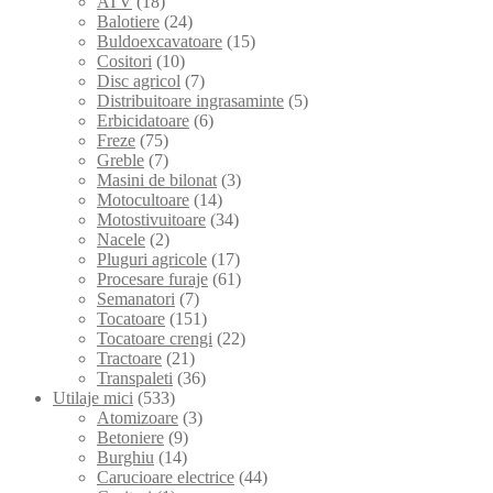
ATV
(18)
Balotiere
(24)
Buldoexcavatoare
(15)
Cositori
(10)
Disc agricol
(7)
Distribuitoare ingrasaminte
(5)
Erbicidatoare
(6)
Freze
(75)
Greble
(7)
Masini de bilonat
(3)
Motocultoare
(14)
Motostivuitoare
(34)
Nacele
(2)
Pluguri agricole
(17)
Procesare furaje
(61)
Semanatori
(7)
Tocatoare
(151)
Tocatoare crengi
(22)
Tractoare
(21)
Transpaleti
(36)
Utilaje mici
(533)
Atomizoare
(3)
Betoniere
(9)
Burghiu
(14)
Carucioare electrice
(44)