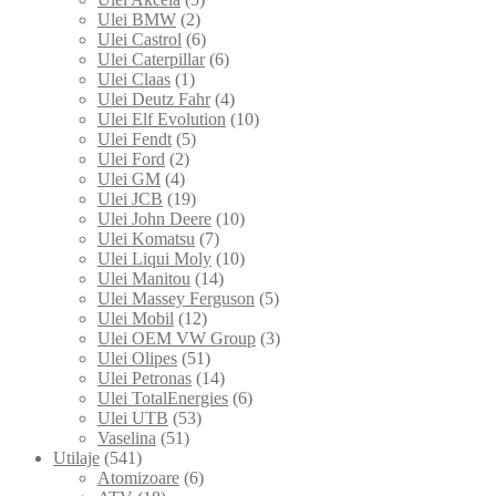
Ulei BMW
(2)
Ulei Castrol
(6)
Ulei Caterpillar
(6)
Ulei Claas
(1)
Ulei Deutz Fahr
(4)
Ulei Elf Evolution
(10)
Ulei Fendt
(5)
Ulei Ford
(2)
Ulei GM
(4)
Ulei JCB
(19)
Ulei John Deere
(10)
Ulei Komatsu
(7)
Ulei Liqui Moly
(10)
Ulei Manitou
(14)
Ulei Massey Ferguson
(5)
Ulei Mobil
(12)
Ulei OEM VW Group
(3)
Ulei Olipes
(51)
Ulei Petronas
(14)
Ulei TotalEnergies
(6)
Ulei UTB
(53)
Vaselina
(51)
Utilaje
(541)
Atomizoare
(6)