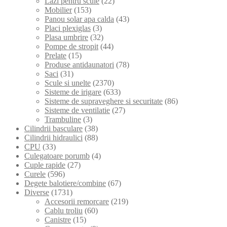
Lazi pentru scule
(22)
Mobilier
(153)
Panou solar apa calda
(43)
Placi plexiglas
(3)
Plasa umbrire
(32)
Pompe de stropit
(44)
Prelate
(15)
Produse antidaunatori
(78)
Saci
(31)
Scule si unelte
(2370)
Sisteme de irigare
(633)
Sisteme de supraveghere si securitate
(86)
Sisteme de ventilatie
(27)
Trambuline
(3)
Cilindrii basculare
(38)
Cilindrii hidraulici
(88)
CPU
(33)
Culegatoare porumb
(4)
Cuple rapide
(27)
Curele
(596)
Degete balotiere/combine
(67)
Diverse
(1731)
Accesorii remorcare
(219)
Cablu troliu
(60)
Canistre
(15)