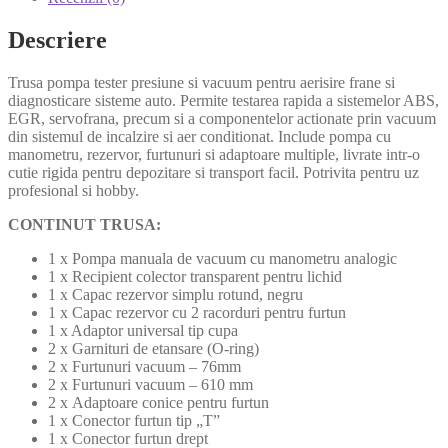
Descriere
Trusa pompa tester presiune si vacuum pentru aerisire frane si
diagnosticare sisteme auto. Permite testarea rapida a sistemelor ABS,
EGR, servofrana, precum si a componentelor actionate prin vacuum
din sistemul de incalzire si aer conditionat. Include pompa cu
manometru, rezervor, furtunuri si adaptoare multiple, livrate intr-o
cutie rigida pentru depozitare si transport facil. Potrivita pentru uz
profesional si hobby.
CONTINUT TRUSA:
1 x Pompa manuala de vacuum cu manometru analogic
1 x Recipient colector transparent pentru lichid
1 x Capac rezervor simplu rotund, negru
1 x Capac rezervor cu 2 racorduri pentru furtun
1 x Adaptor universal tip cupa
2 x Garnituri de etansare (O-ring)
2 x Furtunuri vacuum – 76mm
2 x Furtunuri vacuum – 610 mm
2 x Adaptoare conice pentru furtun
1 x Conector furtun tip „T”
1 x Conector furtun drept