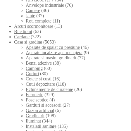
Anvelope industriale
(76)
Camere
(46)
Jante
(37)
Roti complete
(11)
Arcuri scormonitoare
(13)
Bile tirant
(62)
Cardane
(322)
Casa si gradina
(5053)
Aparate de spalat cu presiune
(46)
Aparate incalzire apa menajera
(9)
Aparate si masini gradinarit
(77)
Benzi adezive
(38)
Camping
(60)
Corturi
(80)
Cotete si custi
(16)
Cutii depozitare
(118)
Echipamente de curatenie
(26)
Feronerie
(329)
Fose septice
(4)
Garduri si accesorii
(27)
Gazon artificial
(6)
Gradinarit
(198)
Iluminat
(344)
Instalatii sanitare
(135)