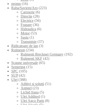
promo
(16)
Raba/Saviem/Aro
(223)
Caroserie
(6)
Directie
(28)
Electrice
(56)
Franare
(36)
Hidraulica
(6)
Motor
(53)
Sasiu
(1)
Transmisie
(37)
Ridicatoare de lan
(3)
Rulmenti
(234)
Rulmenti Breckner Germany
(192)
Rulmenti SKF
(42)
Scaune universale
(65)
Semering
(15)
SPC
(105)
SUP
(42)
Ulei
(388)
Aditivi si solutii
(51)
Antigel
(23)
Lichid frana
(5)
Ulei Addinol
(1)
Ulei Agco Parts
(8)
Ulei Akcela
(5)