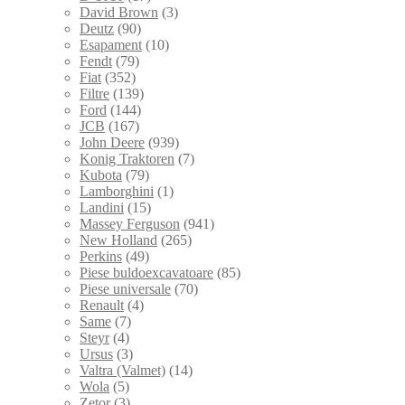
David Brown
(3)
Deutz
(90)
Esapament
(10)
Fendt
(79)
Fiat
(352)
Filtre
(139)
Ford
(144)
JCB
(167)
John Deere
(939)
Konig Traktoren
(7)
Kubota
(79)
Lamborghini
(1)
Landini
(15)
Massey Ferguson
(941)
New Holland
(265)
Perkins
(49)
Piese buldoexcavatoare
(85)
Piese universale
(70)
Renault
(4)
Same
(7)
Steyr
(4)
Ursus
(3)
Valtra (Valmet)
(14)
Wola
(5)
Zetor
(3)