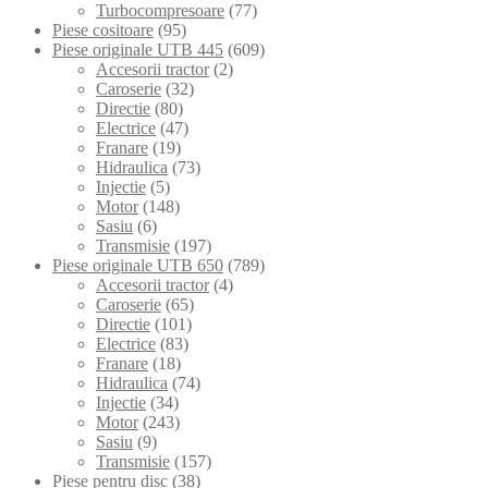
Turbocompresoare
(77)
Piese cositoare
(95)
Piese originale UTB 445
(609)
Accesorii tractor
(2)
Caroserie
(32)
Directie
(80)
Electrice
(47)
Franare
(19)
Hidraulica
(73)
Injectie
(5)
Motor
(148)
Sasiu
(6)
Transmisie
(197)
Piese originale UTB 650
(789)
Accesorii tractor
(4)
Caroserie
(65)
Directie
(101)
Electrice
(83)
Franare
(18)
Hidraulica
(74)
Injectie
(34)
Motor
(243)
Sasiu
(9)
Transmisie
(157)
Piese pentru disc
(38)