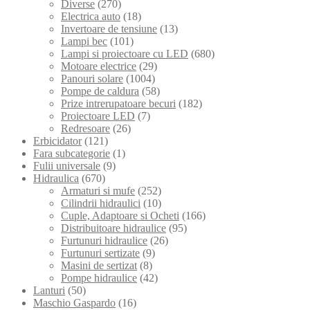
Diverse
(270)
Electrica auto
(18)
Invertoare de tensiune
(13)
Lampi bec
(101)
Lampi si proiectoare cu LED
(680)
Motoare electrice
(29)
Panouri solare
(1004)
Pompe de caldura
(58)
Prize intrerupatoare becuri
(182)
Proiectoare LED
(7)
Redresoare
(26)
Erbicidator
(121)
Fara subcategorie
(1)
Fulii universale
(9)
Hidraulica
(670)
Armaturi si mufe
(252)
Cilindrii hidraulici
(10)
Cuple, Adaptoare si Ocheti
(166)
Distribuitoare hidraulice
(95)
Furtunuri hidraulice
(26)
Furtunuri sertizate
(9)
Masini de sertizat
(8)
Pompe hidraulice
(42)
Lanturi
(50)
Maschio Gaspardo
(16)