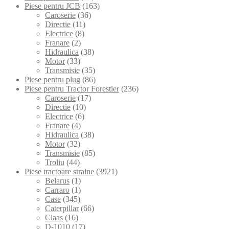
Piese pentru JCB
(163)
Caroserie
(36)
Directie
(11)
Electrice
(8)
Franare
(2)
Hidraulica
(38)
Motor
(33)
Transmisie
(35)
Piese pentru plug
(86)
Piese pentru Tractor Forestier
(236)
Caroserie
(17)
Directie
(10)
Electrice
(6)
Franare
(4)
Hidraulica
(38)
Motor
(32)
Transmisie
(85)
Troliu
(44)
Piese tractoare straine
(3921)
Belarus
(1)
Carraro
(1)
Case
(345)
Caterpillar
(66)
Claas
(16)
D-1010
(17)