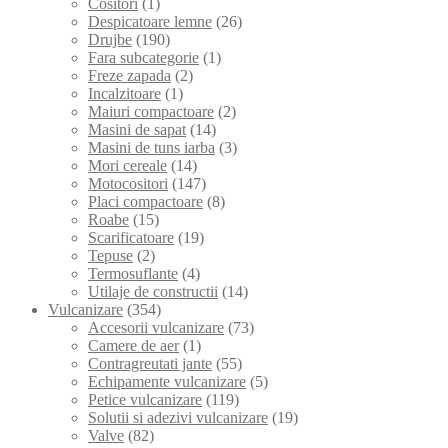
Cositori
(1)
Despicatoare lemne
(26)
Drujbe
(190)
Fara subcategorie
(1)
Freze zapada
(2)
Incalzitoare
(1)
Maiuri compactoare
(2)
Masini de sapat
(14)
Masini de tuns iarba
(3)
Mori cereale
(14)
Motocositori
(147)
Placi compactoare
(8)
Roabe
(15)
Scarificatoare
(19)
Tepuse
(2)
Termosuflante
(4)
Utilaje de constructii
(14)
Vulcanizare
(354)
Accesorii vulcanizare
(73)
Camere de aer
(1)
Contragreutati jante
(55)
Echipamente vulcanizare
(5)
Petice vulcanizare
(119)
Solutii si adezivi vulcanizare
(19)
Valve
(82)