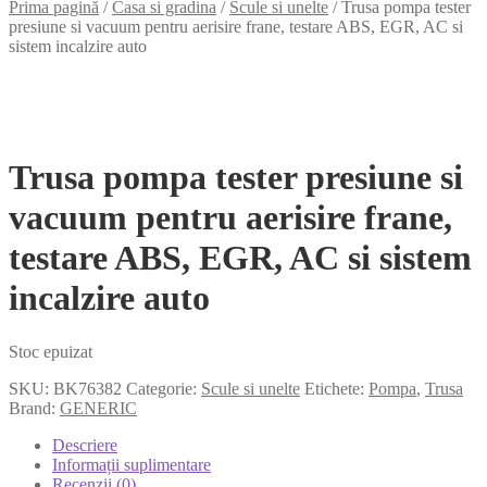
Prima pagină
/
Casa si gradina
/
Scule si unelte
/
Trusa pompa tester
presiune si vacuum pentru aerisire frane, testare ABS, EGR, AC si
sistem incalzire auto
Trusa pompa tester presiune si
vacuum pentru aerisire frane,
testare ABS, EGR, AC si sistem
incalzire auto
Stoc epuizat
SKU:
BK76382
Categorie:
Scule si unelte
Etichete:
Pompa
,
Trusa
Brand:
GENERIC
Descriere
Informații suplimentare
Recenzii (0)