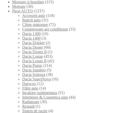
Mosoare si brazdare
(115)
Motoare
(30)
Piese AUTO
(1237)
Accesorii auto
(118)
Baterii auto
(31)
Clime stationare
(72)
Compresoare aer conditionat
(33)
Dacia 1300
(10)
Dacia 1400
(3)
Dacia Dokker
(2)
Dacia Duster
(66)
Dacia Duster II
(1)
Dacia Logan
(453)
Dacia Logan II
(42)
Dacia Papuc
(114)
Dacia Sandero
(5)
Dacia Solenza
(38)
Dacia SuperNova
(16)
Daewoo
(12)
Filtre auto
(14)
Incalzire suplimentara
(51)
Intretinere & Cosmetica auto
(44)
Radiatoare
(30)
Renault
(1)
Sistem de racire
(4)