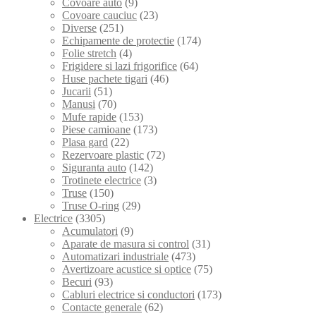
Covoare auto
(9)
Covoare cauciuc
(23)
Diverse
(251)
Echipamente de protectie
(174)
Folie stretch
(4)
Frigidere si lazi frigorifice
(64)
Huse pachete tigari
(46)
Jucarii
(51)
Manusi
(70)
Mufe rapide
(153)
Piese camioane
(173)
Plasa gard
(22)
Rezervoare plastic
(72)
Siguranta auto
(142)
Trotinete electrice
(3)
Truse
(150)
Truse O-ring
(29)
Electrice
(3305)
Acumulatori
(9)
Aparate de masura si control
(31)
Automatizari industriale
(473)
Avertizoare acustice si optice
(75)
Becuri
(93)
Cabluri electrice si conductori
(173)
Contacte generale
(62)