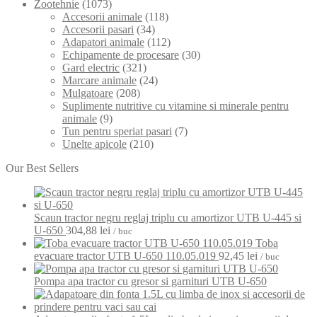
Zootehnie
(1073)
Accesorii animale
(118)
Accesorii pasari
(34)
Adapatori animale
(112)
Echipamente de procesare
(30)
Gard electric
(321)
Marcare animale
(24)
Mulgatoare
(208)
Suplimente nutritive cu vitamine si minerale pentru
animale
(9)
Tun pentru speriat pasari
(7)
Unelte apicole
(210)
Our Best Sellers
Scaun tractor negru reglaj triplu cu amortizor UTB U-445 si
U-650
304,88
lei
/ buc
Toba
evacuare tractor UTB U-650 110.05.019
92,45
lei
/ buc
Pompa apa tractor cu gresor si garnituri UTB U-650