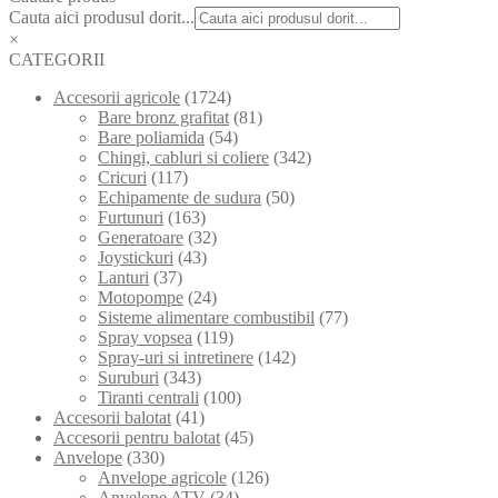
Cauta aici produsul dorit...
×
CATEGORII
Accesorii agricole
(1724)
Bare bronz grafitat
(81)
Bare poliamida
(54)
Chingi, cabluri si coliere
(342)
Cricuri
(117)
Echipamente de sudura
(50)
Furtunuri
(163)
Generatoare
(32)
Joystickuri
(43)
Lanturi
(37)
Motopompe
(24)
Sisteme alimentare combustibil
(77)
Spray vopsea
(119)
Spray-uri si intretinere
(142)
Suruburi
(343)
Tiranti centrali
(100)
Accesorii balotat
(41)
Accesorii pentru balotat
(45)
Anvelope
(330)
Anvelope agricole
(126)
Anvelope ATV
(34)