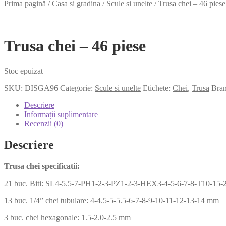
Prima pagină
/
Casa si gradina
/
Scule si unelte
/
Trusa chei – 46 piese
Trusa chei – 46 piese
Stoc epuizat
SKU:
DISGA96
Categorie:
Scule si unelte
Etichete:
Chei
,
Trusa
Bra
Descriere
Informații suplimentare
Recenzii (0)
Descriere
Trusa chei specificatii:
21 buc. Biti: SL4-5.5-7-PH1-2-3-PZ1-2-3-HEX3-4-5-6-7-8-T10-15-
13 buc. 1/4” chei tubulare: 4-4.5-5-5.5-6-7-8-9-10-11-12-13-14 mm
3 buc. chei hexagonale: 1.5-2.0-2.5 mm