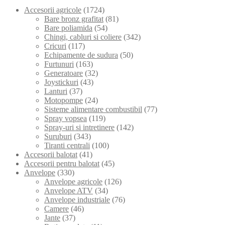
Accesorii agricole
(1724)
Bare bronz grafitat
(81)
Bare poliamida
(54)
Chingi, cabluri si coliere
(342)
Cricuri
(117)
Echipamente de sudura
(50)
Furtunuri
(163)
Generatoare
(32)
Joystickuri
(43)
Lanturi
(37)
Motopompe
(24)
Sisteme alimentare combustibil
(77)
Spray vopsea
(119)
Spray-uri si intretinere
(142)
Suruburi
(343)
Tiranti centrali
(100)
Accesorii balotat
(41)
Accesorii pentru balotat
(45)
Anvelope
(330)
Anvelope agricole
(126)
Anvelope ATV
(34)
Anvelope industriale
(76)
Camere
(46)
Jante
(37)