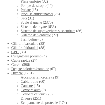
Plasa umbrire
(32)
Pompe de stropit
(44)
Prelate
(15)
Produse antidaunatori
(78)
Saci
(31)
Scule si unelte
(2370)
Sisteme de irigare
(633)
Sisteme de supraveghere si securitate
(86)
Sisteme de ventilatie
(27)
Trambuline
(3)
Cilindrii basculare
(38)
Cilindrii hidraulici
(88)
CPU
(33)
Culegatoare porumb
(4)
Cuple rapide
(27)
Curele
(596)
Degete balotiere/combine
(67)
Diverse
(1731)
Accesorii remorcare
(219)
Cablu troliu
(60)
Canistre
(15)
Covoare auto
(9)
Covoare cauciuc
(23)
Diverse
(251)
Echipamente de protectie
(174)