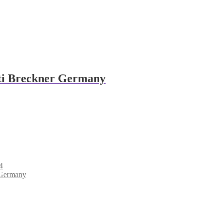
oti Breckner Germany
44
r Germany