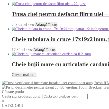
Trusa chei pentru desfacut filtru ulei –
243,62
lei
Adaugă în coș
/ buc
Cheie tubulara in cruce 17x19x21mm, 
17,84
lei
Adaugă în coș
/ buc
Cheie bujii mare cu articulatie cardan
Citește mai mult
Căutare produs
Cauta aici produsul dorit...
×
CATEGORII