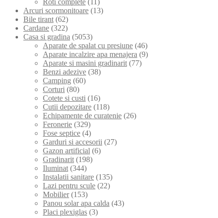
Roti complete
(11)
Arcuri scormonitoare
(13)
Bile tirant
(62)
Cardane
(322)
Casa si gradina
(5053)
Aparate de spalat cu presiune
(46)
Aparate incalzire apa menajera
(9)
Aparate si masini gradinarit
(77)
Benzi adezive
(38)
Camping
(60)
Corturi
(80)
Cotete si custi
(16)
Cutii depozitare
(118)
Echipamente de curatenie
(26)
Feronerie
(329)
Fose septice
(4)
Garduri si accesorii
(27)
Gazon artificial
(6)
Gradinarit
(198)
Iluminat
(344)
Instalatii sanitare
(135)
Lazi pentru scule
(22)
Mobilier
(153)
Panou solar apa calda
(43)
Placi plexiglas
(3)