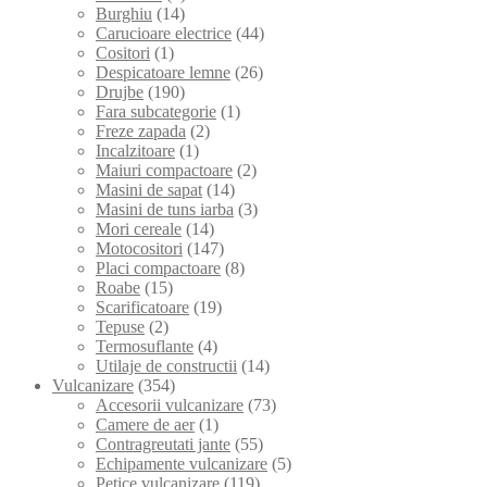
Burghiu
(14)
Carucioare electrice
(44)
Cositori
(1)
Despicatoare lemne
(26)
Drujbe
(190)
Fara subcategorie
(1)
Freze zapada
(2)
Incalzitoare
(1)
Maiuri compactoare
(2)
Masini de sapat
(14)
Masini de tuns iarba
(3)
Mori cereale
(14)
Motocositori
(147)
Placi compactoare
(8)
Roabe
(15)
Scarificatoare
(19)
Tepuse
(2)
Termosuflante
(4)
Utilaje de constructii
(14)
Vulcanizare
(354)
Accesorii vulcanizare
(73)
Camere de aer
(1)
Contragreutati jante
(55)
Echipamente vulcanizare
(5)
Petice vulcanizare
(119)