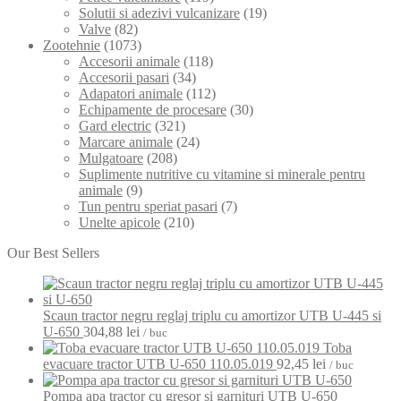
Solutii si adezivi vulcanizare
(19)
Valve
(82)
Zootehnie
(1073)
Accesorii animale
(118)
Accesorii pasari
(34)
Adapatori animale
(112)
Echipamente de procesare
(30)
Gard electric
(321)
Marcare animale
(24)
Mulgatoare
(208)
Suplimente nutritive cu vitamine si minerale pentru
animale
(9)
Tun pentru speriat pasari
(7)
Unelte apicole
(210)
Our Best Sellers
Scaun tractor negru reglaj triplu cu amortizor UTB U-445 si
U-650
304,88
lei
/ buc
Toba
evacuare tractor UTB U-650 110.05.019
92,45
lei
/ buc
Pompa apa tractor cu gresor si garnituri UTB U-650