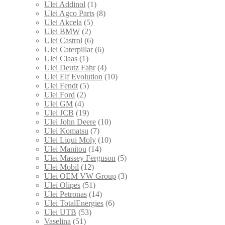
Ulei Addinol
(1)
Ulei Agco Parts
(8)
Ulei Akcela
(5)
Ulei BMW
(2)
Ulei Castrol
(6)
Ulei Caterpillar
(6)
Ulei Claas
(1)
Ulei Deutz Fahr
(4)
Ulei Elf Evolution
(10)
Ulei Fendt
(5)
Ulei Ford
(2)
Ulei GM
(4)
Ulei JCB
(19)
Ulei John Deere
(10)
Ulei Komatsu
(7)
Ulei Liqui Moly
(10)
Ulei Manitou
(14)
Ulei Massey Ferguson
(5)
Ulei Mobil
(12)
Ulei OEM VW Group
(3)
Ulei Olipes
(51)
Ulei Petronas
(14)
Ulei TotalEnergies
(6)
Ulei UTB
(53)
Vaselina
(51)