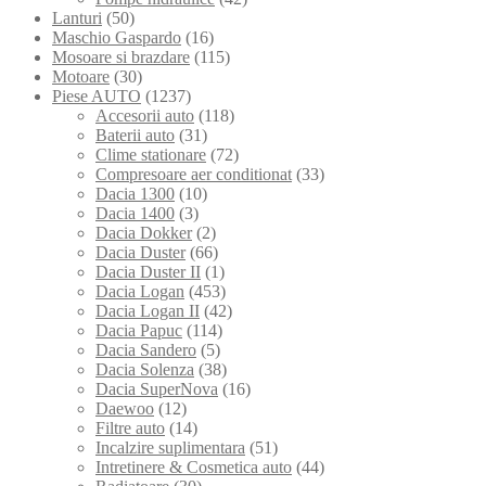
Lanturi
(50)
Maschio Gaspardo
(16)
Mosoare si brazdare
(115)
Motoare
(30)
Piese AUTO
(1237)
Accesorii auto
(118)
Baterii auto
(31)
Clime stationare
(72)
Compresoare aer conditionat
(33)
Dacia 1300
(10)
Dacia 1400
(3)
Dacia Dokker
(2)
Dacia Duster
(66)
Dacia Duster II
(1)
Dacia Logan
(453)
Dacia Logan II
(42)
Dacia Papuc
(114)
Dacia Sandero
(5)
Dacia Solenza
(38)
Dacia SuperNova
(16)
Daewoo
(12)
Filtre auto
(14)
Incalzire suplimentara
(51)
Intretinere & Cosmetica auto
(44)