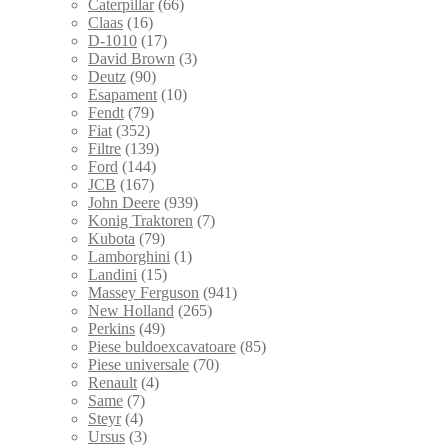
Caterpillar
(66)
Claas
(16)
D-1010
(17)
David Brown
(3)
Deutz
(90)
Esapament
(10)
Fendt
(79)
Fiat
(352)
Filtre
(139)
Ford
(144)
JCB
(167)
John Deere
(939)
Konig Traktoren
(7)
Kubota
(79)
Lamborghini
(1)
Landini
(15)
Massey Ferguson
(941)
New Holland
(265)
Perkins
(49)
Piese buldoexcavatoare
(85)
Piese universale
(70)
Renault
(4)
Same
(7)
Steyr
(4)
Ursus
(3)