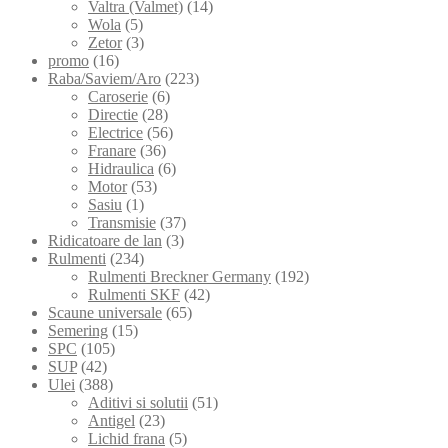
Valtra (Valmet)
(14)
Wola
(5)
Zetor
(3)
promo
(16)
Raba/Saviem/Aro
(223)
Caroserie
(6)
Directie
(28)
Electrice
(56)
Franare
(36)
Hidraulica
(6)
Motor
(53)
Sasiu
(1)
Transmisie
(37)
Ridicatoare de lan
(3)
Rulmenti
(234)
Rulmenti Breckner Germany
(192)
Rulmenti SKF
(42)
Scaune universale
(65)
Semering
(15)
SPC
(105)
SUP
(42)
Ulei
(388)
Aditivi si solutii
(51)
Antigel
(23)
Lichid frana
(5)