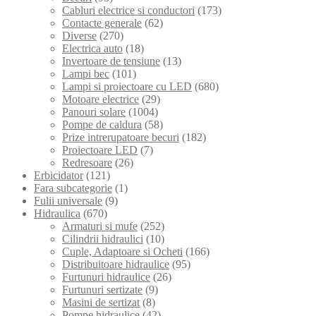
Cabluri electrice si conductori
(173)
Contacte generale
(62)
Diverse
(270)
Electrica auto
(18)
Invertoare de tensiune
(13)
Lampi bec
(101)
Lampi si proiectoare cu LED
(680)
Motoare electrice
(29)
Panouri solare
(1004)
Pompe de caldura
(58)
Prize intrerupatoare becuri
(182)
Proiectoare LED
(7)
Redresoare
(26)
Erbicidator
(121)
Fara subcategorie
(1)
Fulii universale
(9)
Hidraulica
(670)
Armaturi si mufe
(252)
Cilindrii hidraulici
(10)
Cuple, Adaptoare si Ocheti
(166)
Distribuitoare hidraulice
(95)
Furtunuri hidraulice
(26)
Furtunuri sertizate
(9)
Masini de sertizat
(8)
Pompe hidraulice
(42)