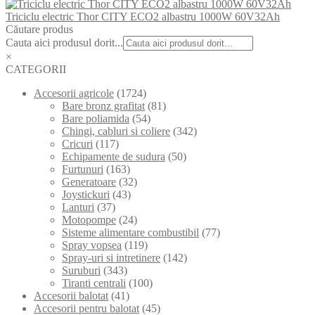
Triciclu electric Thor CITY ECO2 albastru 1000W 60V32Ah
Căutare produs
Cauta aici produsul dorit...
×
CATEGORII
Accesorii agricole
(1724)
Bare bronz grafitat
(81)
Bare poliamida
(54)
Chingi, cabluri si coliere
(342)
Cricuri
(117)
Echipamente de sudura
(50)
Furtunuri
(163)
Generatoare
(32)
Joystickuri
(43)
Lanturi
(37)
Motopompe
(24)
Sisteme alimentare combustibil
(77)
Spray vopsea
(119)
Spray-uri si intretinere
(142)
Suruburi
(343)
Tiranti centrali
(100)
Accesorii balotat
(41)
Accesorii pentru balotat
(45)