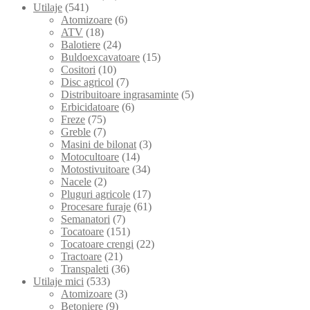
Utilaje
(541)
Atomizoare
(6)
ATV
(18)
Balotiere
(24)
Buldoexcavatoare
(15)
Cositori
(10)
Disc agricol
(7)
Distribuitoare ingrasaminte
(5)
Erbicidatoare
(6)
Freze
(75)
Greble
(7)
Masini de bilonat
(3)
Motocultoare
(14)
Motostivuitoare
(34)
Nacele
(2)
Pluguri agricole
(17)
Procesare furaje
(61)
Semanatori
(7)
Tocatoare
(151)
Tocatoare crengi
(22)
Tractoare
(21)
Transpaleti
(36)
Utilaje mici
(533)
Atomizoare
(3)
Betoniere
(9)