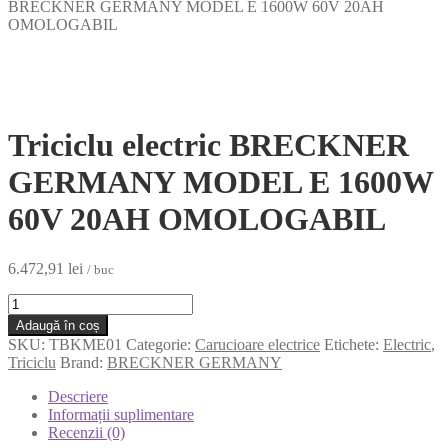
BRECKNER GERMANY MODEL E 1600W 60V 20AH
OMOLOGABIL
Triciclu electric BRECKNER
GERMANY MODEL E 1600W
60V 20AH OMOLOGABIL
6.472,91
lei
/ buc
Cantitate
Triciclu
Adaugă în coș
electric
SKU:
TBKME01
Categorie:
Carucioare electrice
Etichete:
Electric
,
BRECKNER
Triciclu
Brand:
BRECKNER GERMANY
GERMANY
MODEL
Descriere
E
Informații suplimentare
1600W
Recenzii (0)
60V