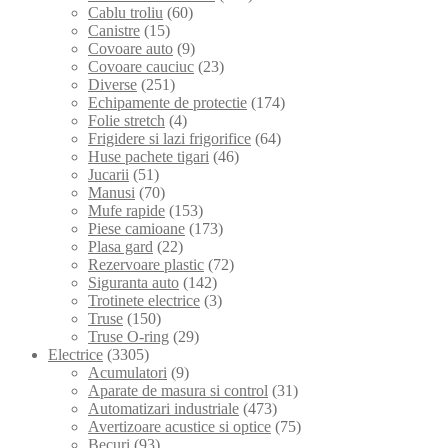
Cablu troliu
(60)
Canistre
(15)
Covoare auto
(9)
Covoare cauciuc
(23)
Diverse
(251)
Echipamente de protectie
(174)
Folie stretch
(4)
Frigidere si lazi frigorifice
(64)
Huse pachete tigari
(46)
Jucarii
(51)
Manusi
(70)
Mufe rapide
(153)
Piese camioane
(173)
Plasa gard
(22)
Rezervoare plastic
(72)
Siguranta auto
(142)
Trotinete electrice
(3)
Truse
(150)
Truse O-ring
(29)
Electrice
(3305)
Acumulatori
(9)
Aparate de masura si control
(31)
Automatizari industriale
(473)
Avertizoare acustice si optice
(75)
Becuri
(93)