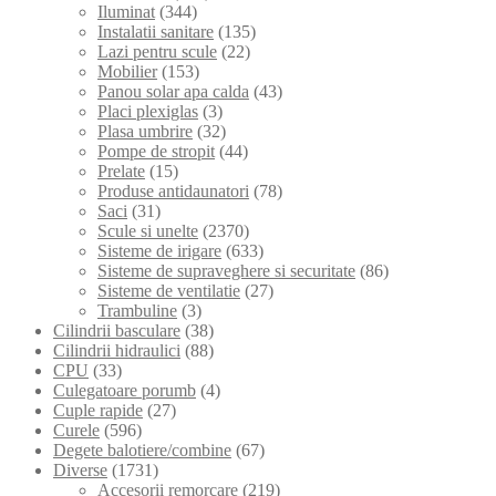
Iluminat
(344)
Instalatii sanitare
(135)
Lazi pentru scule
(22)
Mobilier
(153)
Panou solar apa calda
(43)
Placi plexiglas
(3)
Plasa umbrire
(32)
Pompe de stropit
(44)
Prelate
(15)
Produse antidaunatori
(78)
Saci
(31)
Scule si unelte
(2370)
Sisteme de irigare
(633)
Sisteme de supraveghere si securitate
(86)
Sisteme de ventilatie
(27)
Trambuline
(3)
Cilindrii basculare
(38)
Cilindrii hidraulici
(88)
CPU
(33)
Culegatoare porumb
(4)
Cuple rapide
(27)
Curele
(596)
Degete balotiere/combine
(67)
Diverse
(1731)
Accesorii remorcare
(219)