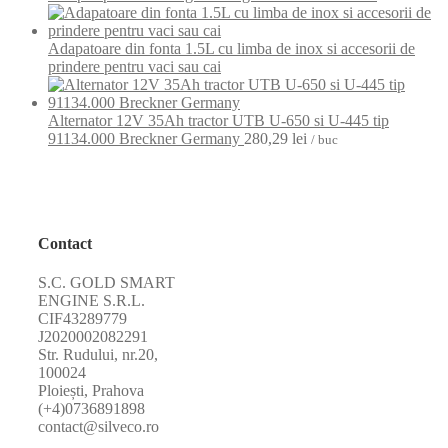
Adapatoare din fonta 1.5L cu limba de inox si accesorii de
prindere pentru vaci sau cai
Alternator 12V 35Ah tractor UTB U-650 si U-445 tip
91134.000 Breckner Germany
280,29
lei
/ buc
Contact
S.C. GOLD SMART
ENGINE S.R.L.
CIF43289779
J2020002082291
Str. Rudului, nr.20,
100024
Ploiești, Prahova
(+4)0736891898
contact@silveco.ro