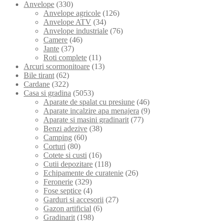
Anvelope
(330)
Anvelope agricole
(126)
Anvelope ATV
(34)
Anvelope industriale
(76)
Camere
(46)
Jante
(37)
Roti complete
(11)
Arcuri scormonitoare
(13)
Bile tirant
(62)
Cardane
(322)
Casa si gradina
(5053)
Aparate de spalat cu presiune
(46)
Aparate incalzire apa menajera
(9)
Aparate si masini gradinarit
(77)
Benzi adezive
(38)
Camping
(60)
Corturi
(80)
Cotete si custi
(16)
Cutii depozitare
(118)
Echipamente de curatenie
(26)
Feronerie
(329)
Fose septice
(4)
Garduri si accesorii
(27)
Gazon artificial
(6)
Gradinarit
(198)