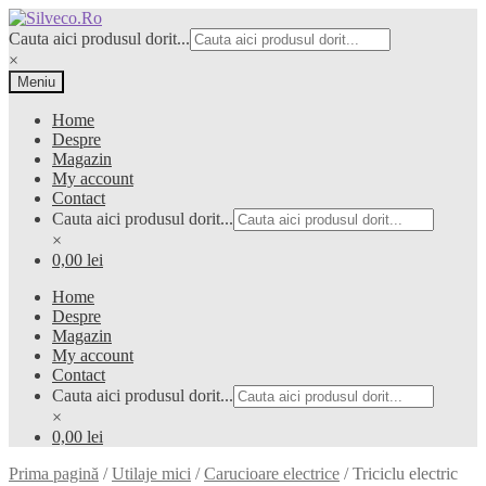
Sari
Sari
la
la
Cauta aici produsul dorit...
navigare
conținut
×
Meniu
Home
Despre
Magazin
My account
Contact
Cauta aici produsul dorit...
×
0,00 lei
Home
Despre
Magazin
My account
Contact
Cauta aici produsul dorit...
×
0,00 lei
Prima pagină
/
Utilaje mici
/
Carucioare electrice
/
Triciclu electric