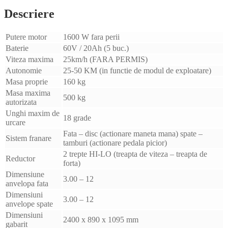
20AH
Descriere
OMOLOGABIL
Putere motor
1600 W fara perii
Baterie
60V / 20Ah (5 buc.)
Viteza maxima
25km/h (FARA PERMIS)
Autonomie
25-50 KM (in functie de modul de exploatare)
Masa proprie
160 kg
Masa maxima
500 kg
autorizata
Unghi maxim de
18 grade
urcare
Fata – disc (actionare maneta mana) spate –
Sistem franare
tamburi (actionare pedala picior)
2 trepte HI-LO (treapta de viteza – treapta de
Reductor
forta)
Dimensiune
3.00 – 12
anvelopa fata
Dimensiuni
3.00 – 12
anvelope spate
Dimensiuni
2400 x 890 x 1095 mm
gabarit