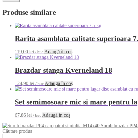
Produse similare
Rarita asamblata calitate superioara 7
119,00
lei
Adaugă în coș
/ buc
Brazdar stanga Kverneland 18
124,90
lei
Adaugă în coș
/ buc
Set semimosoare mic si mare pentru la
67,86
lei
Adaugă în coș
/ buc
Surub brazdar PP4 
Căutare produs