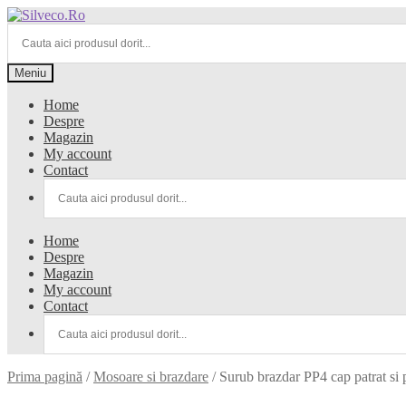
Meniu
Home
Despre
Magazin
My account
Contact
Home
Despre
Magazin
My account
Contact
Prima pagină
/
Mosoare si brazdare
/
Surub brazdar PP4 cap patrat si