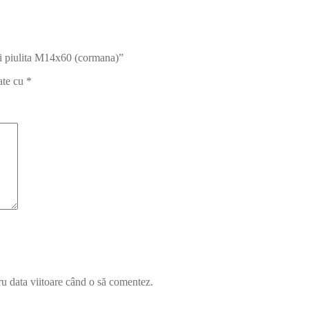
 si piulita M14x60 (cormana)”
ate cu
*
ru data viitoare când o să comentez.