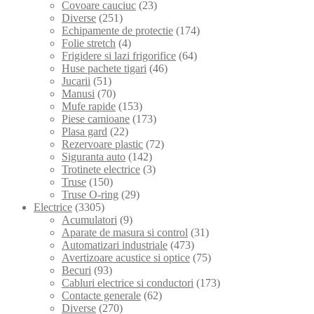
Covoare cauciuc
(23)
Diverse
(251)
Echipamente de protectie
(174)
Folie stretch
(4)
Frigidere si lazi frigorifice
(64)
Huse pachete tigari
(46)
Jucarii
(51)
Manusi
(70)
Mufe rapide
(153)
Piese camioane
(173)
Plasa gard
(22)
Rezervoare plastic
(72)
Siguranta auto
(142)
Trotinete electrice
(3)
Truse
(150)
Truse O-ring
(29)
Electrice
(3305)
Acumulatori
(9)
Aparate de masura si control
(31)
Automatizari industriale
(473)
Avertizoare acustice si optice
(75)
Becuri
(93)
Cabluri electrice si conductori
(173)
Contacte generale
(62)
Diverse
(270)