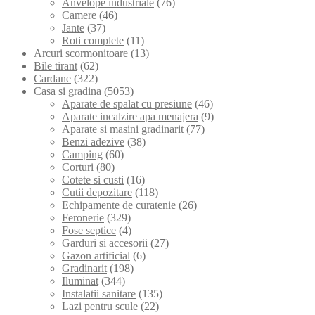
Anvelope industriale
(76)
Camere
(46)
Jante
(37)
Roti complete
(11)
Arcuri scormonitoare
(13)
Bile tirant
(62)
Cardane
(322)
Casa si gradina
(5053)
Aparate de spalat cu presiune
(46)
Aparate incalzire apa menajera
(9)
Aparate si masini gradinarit
(77)
Benzi adezive
(38)
Camping
(60)
Corturi
(80)
Cotete si custi
(16)
Cutii depozitare
(118)
Echipamente de curatenie
(26)
Feronerie
(329)
Fose septice
(4)
Garduri si accesorii
(27)
Gazon artificial
(6)
Gradinarit
(198)
Iluminat
(344)
Instalatii sanitare
(135)
Lazi pentru scule
(22)