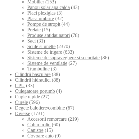
Mobilier
(153)
Panou solar apa calda
(43)
Placi plexiglas
(3)
Plasa umbrire
(32)
Pompe de stropit
(44)
Prelate
(15)
Produse antidaunatori
(78)
Saci
(31)
Scule si unelte
(2370)
Sisteme de irigare
(633)
Sisteme de supraveghere si securitate
(86)
Sisteme de ventilatie
(27)
Trambuline
(3)
Cilindrii basculare
(38)
Cilindrii hidraulici
(88)
CPU
(33)
Culegatoare porumb
(4)
Cuple rapide
(27)
Curele
(596)
Degete balotiere/combine
(67)
Diverse
(1731)
Accesorii remorcare
(219)
Cablu troliu
(60)
Canistre
(15)
Covoare auto
(9)