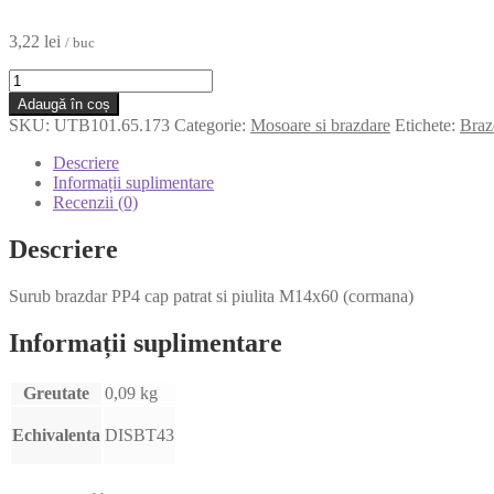
3,22
lei
/ buc
Adaugă în coș
SKU:
UTB101.65.173
Categorie:
Mosoare si brazdare
Etichete:
Braz
Descriere
Informații suplimentare
Recenzii (0)
Descriere
Surub brazdar PP4 cap patrat si piulita M14x60 (cormana)
Informații suplimentare
Greutate
0,09 kg
Echivalenta
DISBT43