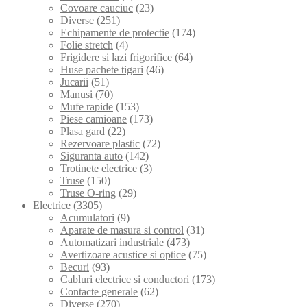
Covoare cauciuc
(23)
Diverse
(251)
Echipamente de protectie
(174)
Folie stretch
(4)
Frigidere si lazi frigorifice
(64)
Huse pachete tigari
(46)
Jucarii
(51)
Manusi
(70)
Mufe rapide
(153)
Piese camioane
(173)
Plasa gard
(22)
Rezervoare plastic
(72)
Siguranta auto
(142)
Trotinete electrice
(3)
Truse
(150)
Truse O-ring
(29)
Electrice
(3305)
Acumulatori
(9)
Aparate de masura si control
(31)
Automatizari industriale
(473)
Avertizoare acustice si optice
(75)
Becuri
(93)
Cabluri electrice si conductori
(173)
Contacte generale
(62)
Diverse
(270)