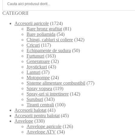
CATEGORII
Accesorii agricole
(1724)
Bare bronz grafitat
(81)
Bare poliamida
(54)
Chingi, cabluri si coliere
(342)
Cricuri
(117)
Echipamente de sudura
(50)
Furtunuri
(163)
Generatoare
(32)
Joystickuri
(43)
Lanturi
(37)
Motopompe
(24)
Sisteme alimentare combustibil
(77)
Spray vopsea
(119)
Spray-uri si intretinere
(142)
Suruburi
(343)
Tiranti centrali
(100)
Accesorii balotat
(41)
Accesorii pentru balotat
(45)
Anvelope
(330)
Anvelope agricole
(126)
Anvelope ATV
(34)