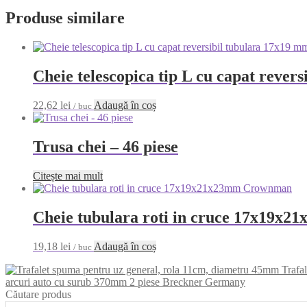
Produse similare
Cheie telescopica tip L cu capat rever
22,62
lei
Adaugă în coș
/ buc
Trusa chei – 46 piese
Citește mai mult
Cheie tubulara roti in cruce 17x19
19,18
lei
Adaugă în coș
/ buc
Trafa
arcuri auto cu surub 370mm 2 piese Breckner Germany
Căutare produs