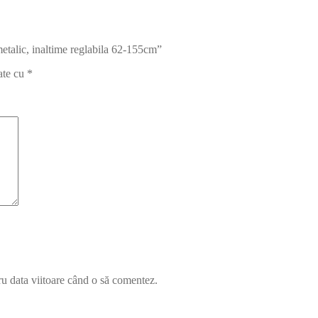
 metalic, inaltime reglabila 62-155cm”
ate cu
*
ru data viitoare când o să comentez.