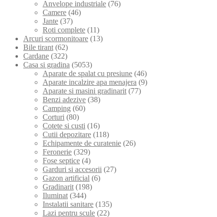
Anvelope industriale
(76)
Camere
(46)
Jante
(37)
Roti complete
(11)
Arcuri scormonitoare
(13)
Bile tirant
(62)
Cardane
(322)
Casa si gradina
(5053)
Aparate de spalat cu presiune
(46)
Aparate incalzire apa menajera
(9)
Aparate si masini gradinarit
(77)
Benzi adezive
(38)
Camping
(60)
Corturi
(80)
Cotete si custi
(16)
Cutii depozitare
(118)
Echipamente de curatenie
(26)
Feronerie
(329)
Fose septice
(4)
Garduri si accesorii
(27)
Gazon artificial
(6)
Gradinarit
(198)
Iluminat
(344)
Instalatii sanitare
(135)
Lazi pentru scule
(22)