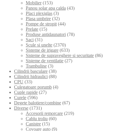
Mobilier
(153)
Panou solar apa calda
(43)
Placi plexiglas
(3)
Plasa umbrire
(32)
Pompe de stropit
(44)
Prelate
(15)
Produse antidaunatori
(78)
Saci
(31)
Scule si unelte
(2370)
Sisteme de irigare
(633)
Sisteme de supraveghere si securitate
(86)
Sisteme de ventilatie
(27)
Trambuline
(3)
Cilindrii basculare
(38)
Cilindrii hidraulici
(88)
CPU
(33)
Culegatoare porumb
(4)
Cuple rapide
(27)
Curele
(596)
Degete balotiere/combine
(67)
Diverse
(1731)
Accesorii remorcare
(219)
Cablu troliu
(60)
Canistre
(15)
Covoare auto
(9)