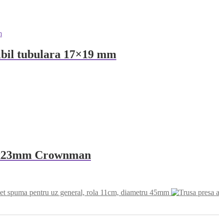
sibil tubulara 17×19 mm
x21x23mm Crownman
let spuma pentru uz general, rola 11cm, diametru 45mm