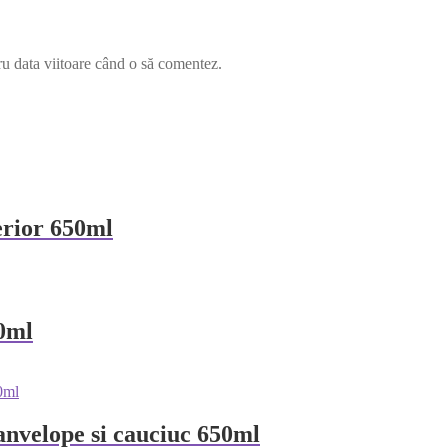
ru data viitoare când o să comentez.
erior 650ml
50ml
anvelope si cauciuc 650ml