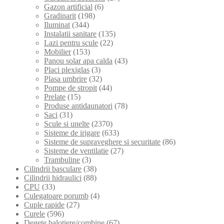
Gazon artificial
(6)
Gradinarit
(198)
Iluminat
(344)
Instalatii sanitare
(135)
Lazi pentru scule
(22)
Mobilier
(153)
Panou solar apa calda
(43)
Placi plexiglas
(3)
Plasa umbrire
(32)
Pompe de stropit
(44)
Prelate
(15)
Produse antidaunatori
(78)
Saci
(31)
Scule si unelte
(2370)
Sisteme de irigare
(633)
Sisteme de supraveghere si securitate
(86)
Sisteme de ventilatie
(27)
Trambuline
(3)
Cilindrii basculare
(38)
Cilindrii hidraulici
(88)
CPU
(33)
Culegatoare porumb
(4)
Cuple rapide
(27)
Curele
(596)
Degete balotiere/combine
(67)