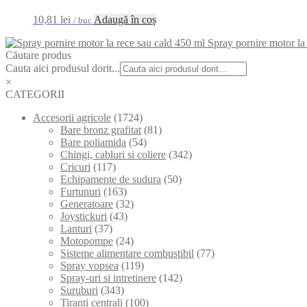
10,81
lei
Adaugă în coș
/ buc
Spray pornire motor la
Căutare produs
Cauta aici produsul dorit...
×
CATEGORII
Accesorii agricole
(1724)
Bare bronz grafitat
(81)
Bare poliamida
(54)
Chingi, cabluri si coliere
(342)
Cricuri
(117)
Echipamente de sudura
(50)
Furtunuri
(163)
Generatoare
(32)
Joystickuri
(43)
Lanturi
(37)
Motopompe
(24)
Sisteme alimentare combustibil
(77)
Spray vopsea
(119)
Spray-uri si intretinere
(142)
Suruburi
(343)
Tiranti centrali
(100)