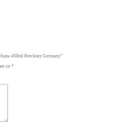
 de frana 450ml Breckner Germany”
ate cu
*