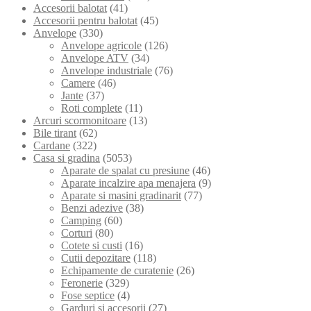
Accesorii balotat
(41)
Accesorii pentru balotat
(45)
Anvelope
(330)
Anvelope agricole
(126)
Anvelope ATV
(34)
Anvelope industriale
(76)
Camere
(46)
Jante
(37)
Roti complete
(11)
Arcuri scormonitoare
(13)
Bile tirant
(62)
Cardane
(322)
Casa si gradina
(5053)
Aparate de spalat cu presiune
(46)
Aparate incalzire apa menajera
(9)
Aparate si masini gradinarit
(77)
Benzi adezive
(38)
Camping
(60)
Corturi
(80)
Cotete si custi
(16)
Cutii depozitare
(118)
Echipamente de curatenie
(26)
Feronerie
(329)
Fose septice
(4)
Garduri si accesorii
(27)