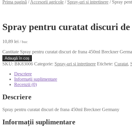
Prima pagină
/
Accesorii agricole
/
Spray-uri si intretinere
/
Spray pent
Spray pentru curatat discuri d
10,89
lei
/ buc
Cantitate Spray pentru curatat discuri de frana 450ml Breckner Germ
Adaugă în coș
SKU:
BK83006
Categorie:
Spray-uri si intretinere
Etichete:
Curatat
,
Descriere
Informații suplimentare
Recenzii (0)
Descriere
Spray pentru curatat discuri de frana 450ml Breckner Germany
Informații suplimentare