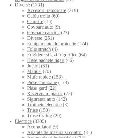
Diverse
(1731)
Accesorii remorcare
(219)
Cablu troliu
(60)
Canistre
(15)
Covoare auto
(9)
Covoare cauciuc
(23)
Diverse
(251)
Echipamente de protectie
(174)
Folie stretch
(4)
Frigidere si lazi frigorifice
(64)
Huse pachete tigari
(46)
Jucarii
(51)
Manusi
(70)
Mufe rapide
(153)
Piese camioane
(173)
Plasa gard
(22)
Rezervoare plastic
(72)
Siguranta auto
(142)
Trotinete electrice
(3)
Truse
(150)
Truse O-ring
(29)
Electrice
(3305)
Acumulatori
(9)
Aparate de masura si control
(31)
Automatizari industriale
(473)