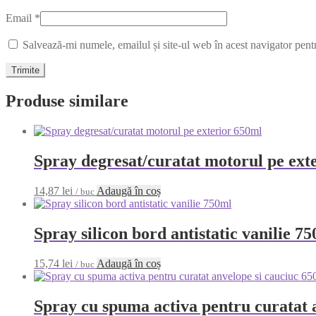
Email
*
Salvează-mi numele, emailul și site-ul web în acest navigator pent
Produse similare
Spray degresat/curatat motorul pe ext
14,87
lei
Adaugă în coș
/ buc
Spray silicon bord antistatic vanilie 7
15,74
lei
Adaugă în coș
/ buc
Spray cu spuma activa pentru curatat 