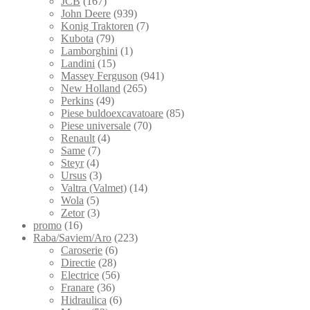
JCB
(167)
John Deere
(939)
Konig Traktoren
(7)
Kubota
(79)
Lamborghini
(1)
Landini
(15)
Massey Ferguson
(941)
New Holland
(265)
Perkins
(49)
Piese buldoexcavatoare
(85)
Piese universale
(70)
Renault
(4)
Same
(7)
Steyr
(4)
Ursus
(3)
Valtra (Valmet)
(14)
Wola
(5)
Zetor
(3)
promo
(16)
Raba/Saviem/Aro
(223)
Caroserie
(6)
Directie
(28)
Electrice
(56)
Franare
(36)
Hidraulica
(6)