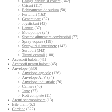
Chingi, cabluri si coliere
(342)
Cricuri
(117)
Echipamente de sudura
(50)
Furtunuri
(163)
Generatoare
(32)
Joystickuri
(43)
Lanturi
(37)
Motopompe
(24)
Sisteme alimentare combustibil
(77)
Spray vopsea
(119)
Spray-uri si intretinere
(142)
Suruburi
(343)
Tiranti centrali
(100)
Accesorii balotat
(41)
Accesorii pentru balotat
(45)
Anvelope
(330)
Anvelope agricole
(126)
Anvelope ATV
(34)
Anvelope industriale
(76)
Camere
(46)
Jante
(37)
Roti complete
(11)
Arcuri scormonitoare
(13)
Bile tirant
(62)
Cardane
(322)