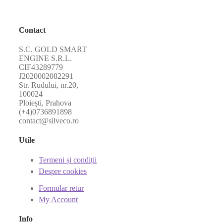
Contact
S.C. GOLD SMART
ENGINE S.R.L.
CIF43289779
J2020002082291
Str. Rudului, nr.20,
100024
Ploiești, Prahova
(+4)0736891898
contact@silveco.ro
Utile
Termeni și condiții
Despre cookies
Formular retur
My Account
Info