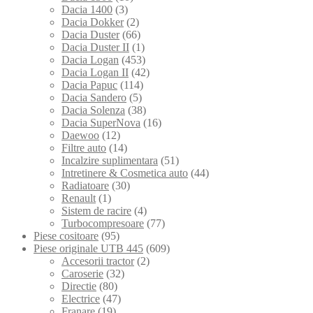
Dacia 1400
(3)
Dacia Dokker
(2)
Dacia Duster
(66)
Dacia Duster II
(1)
Dacia Logan
(453)
Dacia Logan II
(42)
Dacia Papuc
(114)
Dacia Sandero
(5)
Dacia Solenza
(38)
Dacia SuperNova
(16)
Daewoo
(12)
Filtre auto
(14)
Incalzire suplimentara
(51)
Intretinere & Cosmetica auto
(44)
Radiatoare
(30)
Renault
(1)
Sistem de racire
(4)
Turbocompresoare
(77)
Piese cositoare
(95)
Piese originale UTB 445
(609)
Accesorii tractor
(2)
Caroserie
(32)
Directie
(80)
Electrice
(47)
Franare
(19)