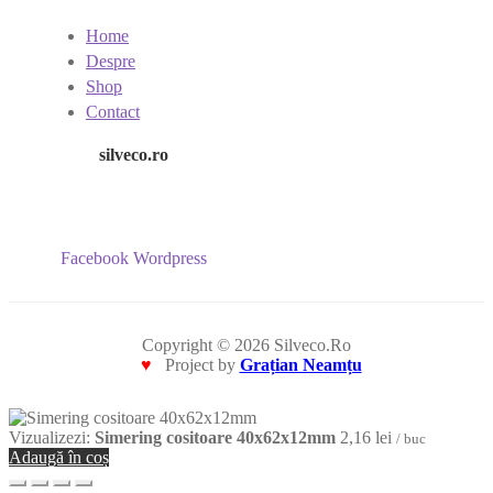
Home
Despre
Shop
Contact
silveco.ro
Facebook
Wordpress
Copyright © 2026 Silveco.Ro
♥
Project by
Grațian Neamțu
Vizualizezi:
Simering cositoare 40x62x12mm
2,16
lei
/ buc
Adaugă în coș