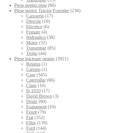
Piese pentru plug
(86)
Piese pentru Tractor Forestier
(236)
Caroserie
(17)
Directie
(10)
Electrice
(6)
Franare
(4)
Hidraulica
(38)
Motor
(32)
Transmisie
(85)
Troliu
(44)
Piese tractoare straine
(3921)
Belarus
(1)
Carraro
(1)
Case
(345)
Caterpillar
(66)
Claas
(16)
D-1010
(17)
David Brown
(3)
Deutz
(90)
Esapament
(10)
Fendt
(79)
Fiat
(352)
Filtre
(139)
Ford
(144)