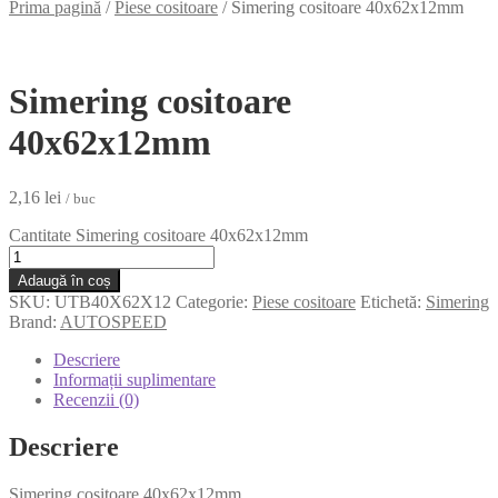
Prima pagină
/
Piese cositoare
/
Simering cositoare 40x62x12mm
Simering cositoare
40x62x12mm
2,16
lei
/ buc
Cantitate Simering cositoare 40x62x12mm
Adaugă în coș
SKU:
UTB40X62X12
Categorie:
Piese cositoare
Etichetă:
Simering
Brand:
AUTOSPEED
Descriere
Informații suplimentare
Recenzii (0)
Descriere
Simering cositoare 40x62x12mm