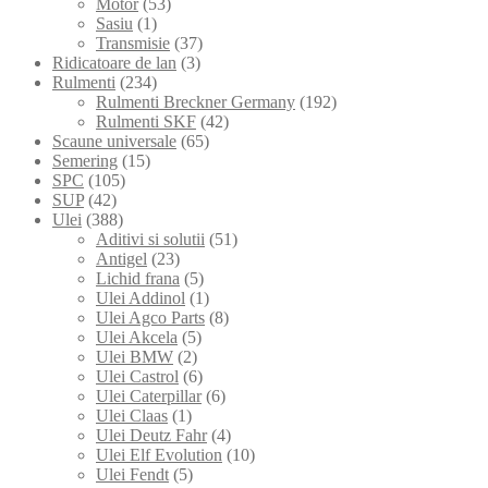
Motor
(53)
Sasiu
(1)
Transmisie
(37)
Ridicatoare de lan
(3)
Rulmenti
(234)
Rulmenti Breckner Germany
(192)
Rulmenti SKF
(42)
Scaune universale
(65)
Semering
(15)
SPC
(105)
SUP
(42)
Ulei
(388)
Aditivi si solutii
(51)
Antigel
(23)
Lichid frana
(5)
Ulei Addinol
(1)
Ulei Agco Parts
(8)
Ulei Akcela
(5)
Ulei BMW
(2)
Ulei Castrol
(6)
Ulei Caterpillar
(6)
Ulei Claas
(1)
Ulei Deutz Fahr
(4)
Ulei Elf Evolution
(10)
Ulei Fendt
(5)