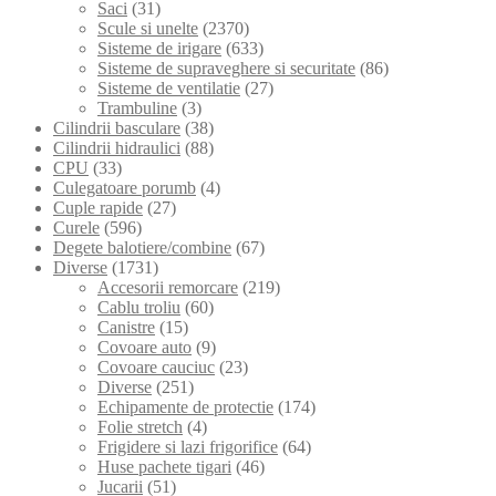
Saci
(31)
Scule si unelte
(2370)
Sisteme de irigare
(633)
Sisteme de supraveghere si securitate
(86)
Sisteme de ventilatie
(27)
Trambuline
(3)
Cilindrii basculare
(38)
Cilindrii hidraulici
(88)
CPU
(33)
Culegatoare porumb
(4)
Cuple rapide
(27)
Curele
(596)
Degete balotiere/combine
(67)
Diverse
(1731)
Accesorii remorcare
(219)
Cablu troliu
(60)
Canistre
(15)
Covoare auto
(9)
Covoare cauciuc
(23)
Diverse
(251)
Echipamente de protectie
(174)
Folie stretch
(4)
Frigidere si lazi frigorifice
(64)
Huse pachete tigari
(46)
Jucarii
(51)