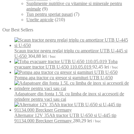
Suplimente nutritive cu vitamine si minerale pentru
animale
(9)
Tun pentru speriat pasari
(7)
Unelte apicole
(210)
Our Best Sellers
Scaun tractor negru reglaj triplu cu amortizor UTB U-445 si
U-650
304,88
lei
/ buc
Toba
evacuare tractor UTB U-650 110.05.019
92,45
lei
/ buc
Pompa apa tractor cu gresor si garnituri UTB U-650
Adapatoare din fonta 1.5L cu limba de inox si accesorii de
prindere pentru vaci sau cai
Alternator 12V 35Ah tractor UTB U-650 si U-445 tip
91134.000 Breckner Germany
280,29
lei
/ buc