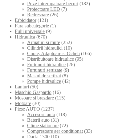
Prize intrerupatoare becuri
(182)
Proiectoare LED
(7)
Redresoare
(26)
Erbicidator
(121)
Fara subcategorie
(1)
Fulii universale
(9)
Hidraulica
(670)
Armaturi si mufe
(252)
Cilindrii hidraulici
(10)
Cuple, Adaptoare si Ocheti
(166)
Distribuitoare hidraulice
(95)
Furtunuri hidraulice
(26)
Furtunuri sertizate
(9)
Masini de sertizat
(8)
Pompe hidraulice
(42)
Lanturi
(50)
Maschio Gaspardo
(16)
Mosoare si brazdare
(115)
Motoare
(30)
Piese AUTO
(1237)
Accesorii auto
(118)
Baterii auto
(31)
Clime stationare
(72)
Compresoare aer conditionat
(33)
Dacia 1300
(10)