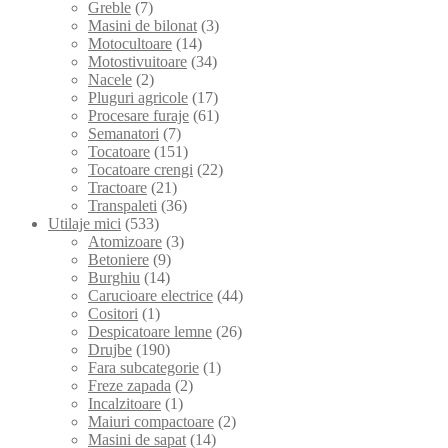
Greble
(7)
Masini de bilonat
(3)
Motocultoare
(14)
Motostivuitoare
(34)
Nacele
(2)
Pluguri agricole
(17)
Procesare furaje
(61)
Semanatori
(7)
Tocatoare
(151)
Tocatoare crengi
(22)
Tractoare
(21)
Transpaleti
(36)
Utilaje mici
(533)
Atomizoare
(3)
Betoniere
(9)
Burghiu
(14)
Carucioare electrice
(44)
Cositori
(1)
Despicatoare lemne
(26)
Drujbe
(190)
Fara subcategorie
(1)
Freze zapada
(2)
Incalzitoare
(1)
Maiuri compactoare
(2)
Masini de sapat
(14)