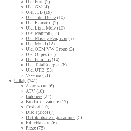
Ulei Ford
(2)
Ulei GM
(4)
Ulei JCB
(19)
Ulei John Deere
(10)
Ulei Komatsu
(7)
Ulei Liqui Moly
(10)
Ulei Manitou
(14)
Ulei Massey Ferguson
(5)
Ulei Mobil
(12)
Ulei OEM VW Group
(3)
Ulei Olipes
(51)
Ulei Petronas
(14)
Ulei TotalEnergies
(6)
Ulei UTB
(53)
Vaselina
(51)
Utilaje
(541)
Atomizoare
(6)
ATV
(18)
Balotiere
(24)
Buldoexcavatoare
(15)
Cositori
(10)
Disc agricol
(7)
Distribuitoare ingrasaminte
(5)
Erbicidatoare
(6)
Freze
(75)