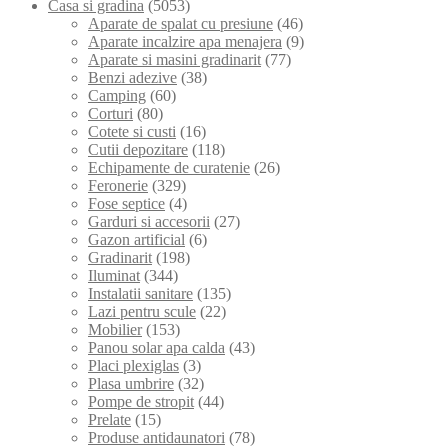
Casa si gradina
(5053)
Aparate de spalat cu presiune
(46)
Aparate incalzire apa menajera
(9)
Aparate si masini gradinarit
(77)
Benzi adezive
(38)
Camping
(60)
Corturi
(80)
Cotete si custi
(16)
Cutii depozitare
(118)
Echipamente de curatenie
(26)
Feronerie
(329)
Fose septice
(4)
Garduri si accesorii
(27)
Gazon artificial
(6)
Gradinarit
(198)
Iluminat
(344)
Instalatii sanitare
(135)
Lazi pentru scule
(22)
Mobilier
(153)
Panou solar apa calda
(43)
Placi plexiglas
(3)
Plasa umbrire
(32)
Pompe de stropit
(44)
Prelate
(15)
Produse antidaunatori
(78)