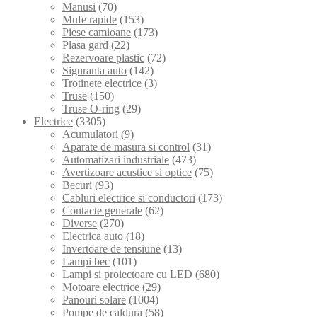
Manusi
(70)
Mufe rapide
(153)
Piese camioane
(173)
Plasa gard
(22)
Rezervoare plastic
(72)
Siguranta auto
(142)
Trotinete electrice
(3)
Truse
(150)
Truse O-ring
(29)
Electrice
(3305)
Acumulatori
(9)
Aparate de masura si control
(31)
Automatizari industriale
(473)
Avertizoare acustice si optice
(75)
Becuri
(93)
Cabluri electrice si conductori
(173)
Contacte generale
(62)
Diverse
(270)
Electrica auto
(18)
Invertoare de tensiune
(13)
Lampi bec
(101)
Lampi si proiectoare cu LED
(680)
Motoare electrice
(29)
Panouri solare
(1004)
Pompe de caldura
(58)