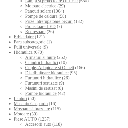
Lampi si proiectoare cu LED
(680)
Motoare electrice
(29)
Panouri solare
(1004)
Pompe de caldura
(58)
Prize intrerupatoare becuri
(182)
Proiectoare LED
(7)
Redresoare
(26)
Erbicidator
(121)
Fara subcategorie
(1)
Fulii universale
(9)
Hidraulica
(670)
Armaturi si mufe
(252)
Cilindrii hidraulici
(10)
Cuple, Adaptoare si Ocheti
(166)
Distribuitoare hidraulice
(95)
Furtunuri hidraulice
(26)
Furtunuri sertizate
(9)
Masini de sertizat
(8)
Pompe hidraulice
(42)
Lanturi
(50)
Maschio Gaspardo
(16)
Mosoare si brazdare
(115)
Motoare
(30)
Piese AUTO
(1237)
Accesorii auto
(118)