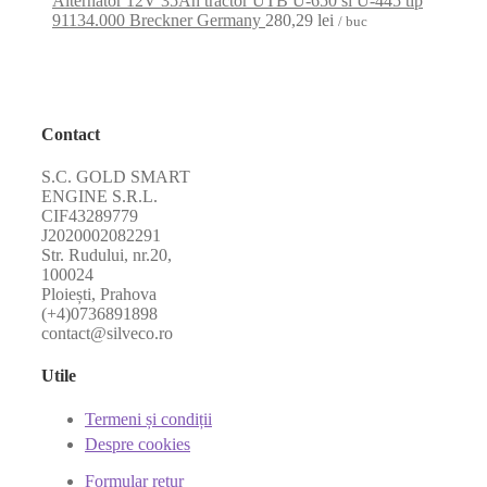
Alternator 12V 35Ah tractor UTB U-650 si U-445 tip
91134.000 Breckner Germany
280,29
lei
/ buc
Contact
S.C. GOLD SMART
ENGINE S.R.L.
CIF43289779
J2020002082291
Str. Rudului, nr.20,
100024
Ploiești, Prahova
(+4)0736891898
contact@silveco.ro
Utile
Termeni și condiții
Despre cookies
Formular retur