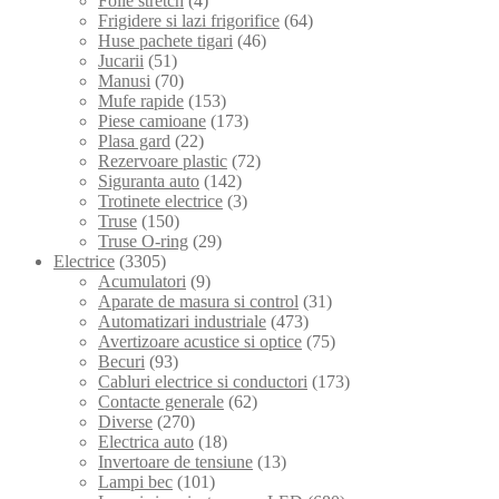
Folie stretch
(4)
Frigidere si lazi frigorifice
(64)
Huse pachete tigari
(46)
Jucarii
(51)
Manusi
(70)
Mufe rapide
(153)
Piese camioane
(173)
Plasa gard
(22)
Rezervoare plastic
(72)
Siguranta auto
(142)
Trotinete electrice
(3)
Truse
(150)
Truse O-ring
(29)
Electrice
(3305)
Acumulatori
(9)
Aparate de masura si control
(31)
Automatizari industriale
(473)
Avertizoare acustice si optice
(75)
Becuri
(93)
Cabluri electrice si conductori
(173)
Contacte generale
(62)
Diverse
(270)
Electrica auto
(18)
Invertoare de tensiune
(13)
Lampi bec
(101)