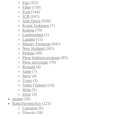
Fiat
(352)
Filtre
(139)
Ford
(144)
JCB
(167)
John Deere
(939)
Konig Traktoren
(7)
Kubota
(79)
Lamborghini
(1)
Landini
(15)
Massey Ferguson
(941)
New Holland
(265)
Perkins
(49)
Piese buldoexcavatoare
(85)
Piese universale
(70)
Renault
(4)
Same
(7)
Steyr
(4)
Ursus
(3)
Valtra (Valmet)
(14)
Wola
(5)
Zetor
(3)
promo
(16)
Raba/Saviem/Aro
(223)
Caroserie
(6)
Directie
(28)