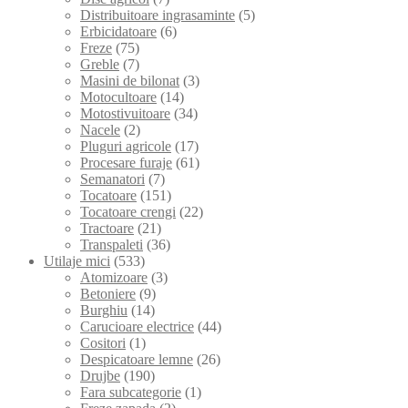
Distribuitoare ingrasaminte
(5)
Erbicidatoare
(6)
Freze
(75)
Greble
(7)
Masini de bilonat
(3)
Motocultoare
(14)
Motostivuitoare
(34)
Nacele
(2)
Pluguri agricole
(17)
Procesare furaje
(61)
Semanatori
(7)
Tocatoare
(151)
Tocatoare crengi
(22)
Tractoare
(21)
Transpaleti
(36)
Utilaje mici
(533)
Atomizoare
(3)
Betoniere
(9)
Burghiu
(14)
Carucioare electrice
(44)
Cositori
(1)
Despicatoare lemne
(26)
Drujbe
(190)
Fara subcategorie
(1)