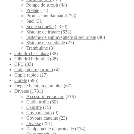
Pompe de stropit
(44)
Prelate
(15)
Produse antidaunatori
(78)
Saci
(31)
Scule si unelte
(2370)
Sisteme de irigare
(633)
Sisteme de supraveghere si securitate
(86)
Sisteme de ventilatie
(27)
Trambuline
(3)
Cilindrii basculare
(38)
Cilindrii hidraulici
(88)
CPU
(33)
Culegatoare porumb
(4)
Cuple rapide
(27)
Curele
(596)
Degete balotiere/combine
(67)
Diverse
(1731)
Accesorii remorcare
(219)
Cablu troliu
(60)
Canistre
(15)
Covoare auto
(9)
Covoare cauciuc
(23)
Diverse
(251)
Echipamente de protectie
(174)