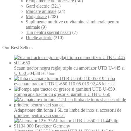
Echipamente de procesare
(30)
Gard electric
(321)
Marcare animale
(24)
Mulgatoare
(208)
Suplimente nutritive cu vitamine si minerale pentru
animale
(9)
Tun pentru speriat pasari
(7)
Unelte apicole
(210)
Our Best Sellers
Scaun tractor negru reglaj triplu cu amortizor UTB U-445 si
U-650
304,88
lei
/ buc
Toba
evacuare tractor UTB U-650 110.05.019
92,45
lei
/ buc
Pompa apa tractor cu gresor si garnituri UTB U-650
Adapatoare din fonta 1.5L cu limba de inox si accesorii de
prindere pentru vaci sau cai