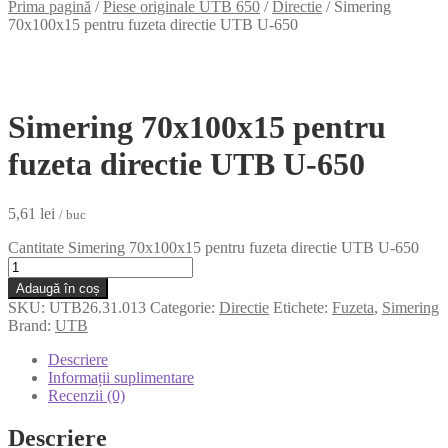
Prima pagină
/
Piese originale UTB 650
/
Directie
/
Simering
70x100x15 pentru fuzeta directie UTB U-650
Simering 70x100x15 pentru
fuzeta directie UTB U-650
5,61
lei
/ buc
Cantitate Simering 70x100x15 pentru fuzeta directie UTB U-650
Adaugă în coș
SKU:
UTB26.31.013
Categorie:
Directie
Etichete:
Fuzeta
,
Simering
Brand:
UTB
Descriere
Informații suplimentare
Recenzii (0)
Descriere