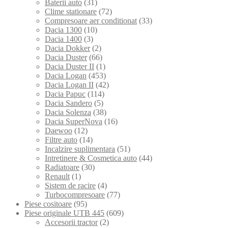
Baterii auto
(31)
Clime stationare
(72)
Compresoare aer conditionat
(33)
Dacia 1300
(10)
Dacia 1400
(3)
Dacia Dokker
(2)
Dacia Duster
(66)
Dacia Duster II
(1)
Dacia Logan
(453)
Dacia Logan II
(42)
Dacia Papuc
(114)
Dacia Sandero
(5)
Dacia Solenza
(38)
Dacia SuperNova
(16)
Daewoo
(12)
Filtre auto
(14)
Incalzire suplimentara
(51)
Intretinere & Cosmetica auto
(44)
Radiatoare
(30)
Renault
(1)
Sistem de racire
(4)
Turbocompresoare
(77)
Piese cositoare
(95)
Piese originale UTB 445
(609)
Accesorii tractor
(2)