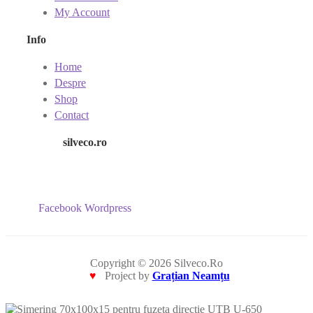
My Account
Info
Home
Despre
Shop
Contact
silveco.ro
Facebook
Wordpress
Copyright © 2026 Silveco.Ro
♥
Project by
Grațian Neamțu