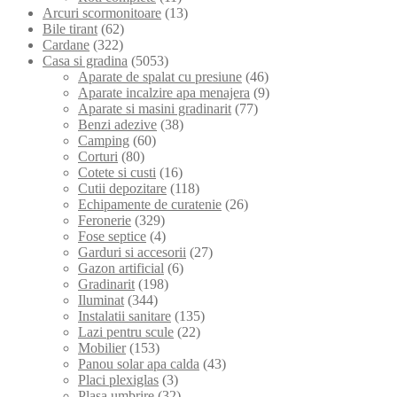
Arcuri scormonitoare
(13)
Bile tirant
(62)
Cardane
(322)
Casa si gradina
(5053)
Aparate de spalat cu presiune
(46)
Aparate incalzire apa menajera
(9)
Aparate si masini gradinarit
(77)
Benzi adezive
(38)
Camping
(60)
Corturi
(80)
Cotete si custi
(16)
Cutii depozitare
(118)
Echipamente de curatenie
(26)
Feronerie
(329)
Fose septice
(4)
Garduri si accesorii
(27)
Gazon artificial
(6)
Gradinarit
(198)
Iluminat
(344)
Instalatii sanitare
(135)
Lazi pentru scule
(22)
Mobilier
(153)
Panou solar apa calda
(43)
Placi plexiglas
(3)
Plasa umbrire
(32)