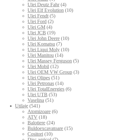
Ulei Deutz Fahr
(4)
Ulei Elf Evolution
(10)
Ulei Fendt
(5)
Ulei Ford
(2)
Ulei GM
(4)
Ulei JCB
(19)
Ulei John Deere
(10)
Ulei Komatsu
(7)
Ulei Liqui Moly
(10)
Ulei Manitou
(14)
Ulei Massey Ferguson
(5)
Ulei Mobil
(12)
Ulei OEM VW Group
(3)
Ulei Olipes
(51)
Ulei Petronas
(14)
Ulei TotalEnergies
(6)
Ulei UTB
(53)
Vaselina
(51)
Utilaje
(541)
Atomizoare
(6)
ATV
(18)
Balotiere
(24)
Buldoexcavatoare
(15)
Cositori
(10)
Disc agricol
(7)