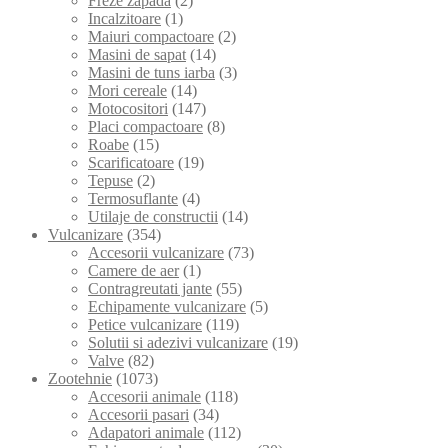
Freze zapada
(2)
Incalzitoare
(1)
Maiuri compactoare
(2)
Masini de sapat
(14)
Masini de tuns iarba
(3)
Mori cereale
(14)
Motocositori
(147)
Placi compactoare
(8)
Roabe
(15)
Scarificatoare
(19)
Tepuse
(2)
Termosuflante
(4)
Utilaje de constructii
(14)
Vulcanizare
(354)
Accesorii vulcanizare
(73)
Camere de aer
(1)
Contragreutati jante
(55)
Echipamente vulcanizare
(5)
Petice vulcanizare
(119)
Solutii si adezivi vulcanizare
(19)
Valve
(82)
Zootehnie
(1073)
Accesorii animale
(118)
Accesorii pasari
(34)
Adapatori animale
(112)