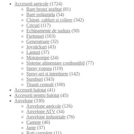
Accesorii agricole
(1724)
Bare bronz grafitat
(81)
Bare poliamida
(54)
Chingi, cabluri si coliere
(342)
Cricuri
(117)
Echipamente de sudura
(50)
Furtunuri
(163)
Generatoare
(32)
Joystickuri
(43)
Lanturi
(37)
Motopompe
(24)
Sisteme alimentare combustibil
(77)
Spray vopsea
(119)
Spray-uri si intretinere
(142)
Suruburi
(343)
Tiranti centrali
(100)
Accesorii balotat
(41)
Accesorii pentru balotat
(45)
Anvelope
(330)
Anvelope agricole
(126)
Anvelope ATV
(34)
Anvelope industriale
(76)
Camere
(46)
Jante
(37)
Roti complete
(11)