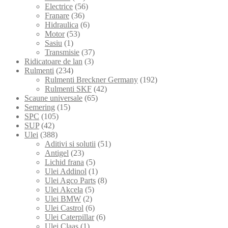
Electrice
(56)
Franare
(36)
Hidraulica
(6)
Motor
(53)
Sasiu
(1)
Transmisie
(37)
Ridicatoare de lan
(3)
Rulmenti
(234)
Rulmenti Breckner Germany
(192)
Rulmenti SKF
(42)
Scaune universale
(65)
Semering
(15)
SPC
(105)
SUP
(42)
Ulei
(388)
Aditivi si solutii
(51)
Antigel
(23)
Lichid frana
(5)
Ulei Addinol
(1)
Ulei Agco Parts
(8)
Ulei Akcela
(5)
Ulei BMW
(2)
Ulei Castrol
(6)
Ulei Caterpillar
(6)
Ulei Claas
(1)