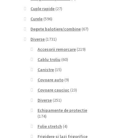
Cuple rapide
(27)
Curele
(596)
Degete balotiere/combine
(67)
Diverse
(1731)
Accesorii remorcare
(219)
Cablu troliu
(60)
Canistre
(15)
Covoare auto
(9)
Covoare cauciuc
(23)
Diverse
(251)
Echipamente de protectie
(174)
Folie stretch
(4)
Frigidere si lazi frigorifice