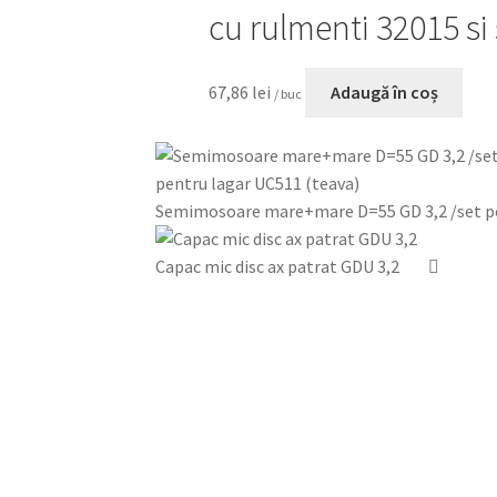
cu rulmenti 32015 si
67,86
lei
Adaugă în coș
/ buc
Semimosoare mare+mare D=55 GD 3,2 /set pe
Capac mic disc ax patrat GDU 3,2