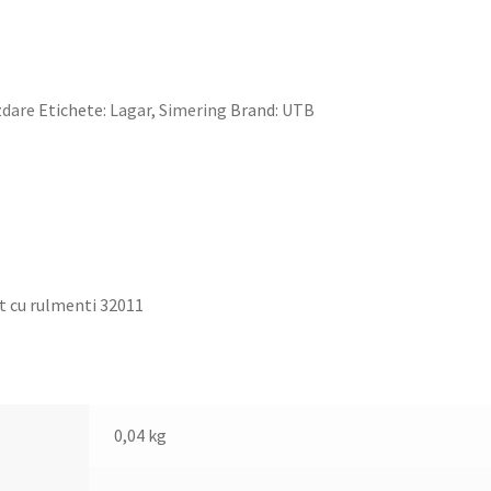
zdare
Etichete:
Lagar
,
Simering
Brand:
UTB
t cu rulmenti 32011
0,04 kg