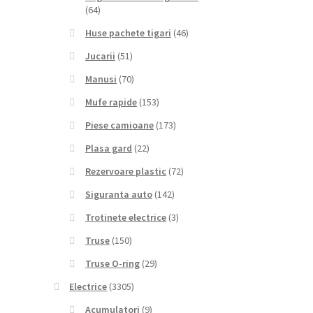
(64)
Huse pachete tigari
(46)
Jucarii
(51)
Manusi
(70)
Mufe rapide
(153)
Piese camioane
(173)
Plasa gard
(22)
Rezervoare plastic
(72)
Siguranta auto
(142)
Trotinete electrice
(3)
Truse
(150)
Truse O-ring
(29)
Electrice
(3305)
Acumulatori
(9)