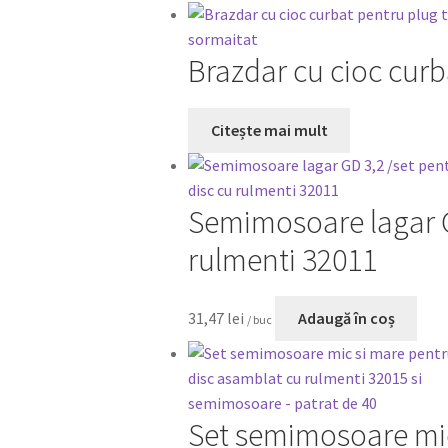
Brazdar cu cioc curb
Citește mai mult
Semimosoare lagar GD
rulmenti 32011
31,47
lei
Adaugă în coș
/ buc
Set semimosoare mic