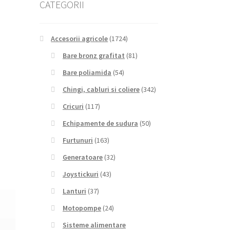
CATEGORII
Accesorii agricole
(1724)
Bare bronz grafitat
(81)
Bare poliamida
(54)
Chingi, cabluri si coliere
(342)
Cricuri
(117)
Echipamente de sudura
(50)
Furtunuri
(163)
Generatoare
(32)
Joystickuri
(43)
Lanturi
(37)
Motopompe
(24)
Sisteme alimentare