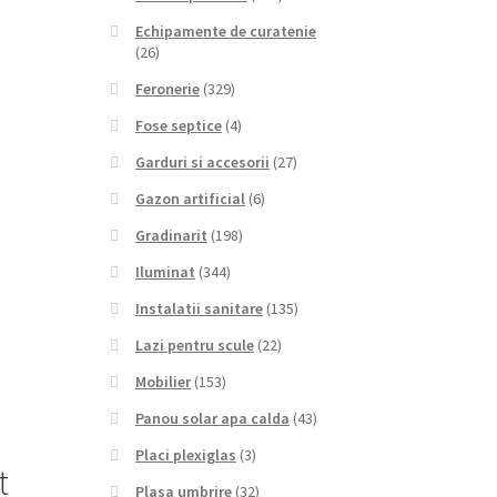
Echipamente de curatenie
(26)
Feronerie
(329)
Fose septice
(4)
Garduri si accesorii
(27)
Gazon artificial
(6)
Gradinarit
(198)
Iluminat
(344)
Instalatii sanitare
(135)
Lazi pentru scule
(22)
Mobilier
(153)
Panou solar apa calda
(43)
Placi plexiglas
(3)
t
Plasa umbrire
(32)