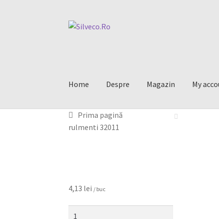
Home
Despre
Magazin
My acco
Prima pagină
rulmenti 32011
4,13
lei
/ buc