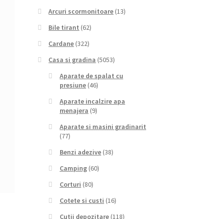
Arcuri scormonitoare
(13)
Bile tirant
(62)
Cardane
(322)
Casa si gradina
(5053)
Aparate de spalat cu
presiune
(46)
Aparate incalzire apa
menajera
(9)
Aparate si masini gradinarit
(77)
Benzi adezive
(38)
Camping
(60)
Corturi
(80)
Cotete si custi
(16)
Cutii depozitare
(118)