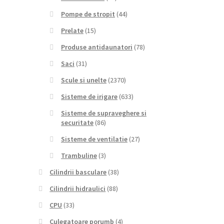
Pompe de stropit
(44)
Prelate
(15)
Produse antidaunatori
(78)
Saci
(31)
Scule si unelte
(2370)
Sisteme de irigare
(633)
Sisteme de supraveghere si
securitate
(86)
Sisteme de ventilatie
(27)
Trambuline
(3)
Cilindrii basculare
(38)
Cilindrii hidraulici
(88)
CPU
(33)
Culegatoare porumb
(4)