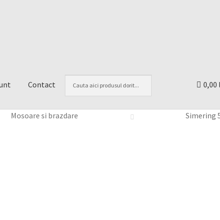
unt
Contact
0,00 
Mosoare si brazdare
Simering 