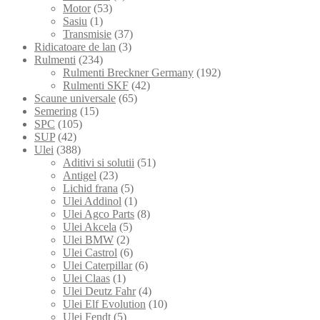
Motor
(53)
Sasiu
(1)
Transmisie
(37)
Ridicatoare de lan
(3)
Rulmenti
(234)
Rulmenti Breckner Germany
(192)
Rulmenti SKF
(42)
Scaune universale
(65)
Semering
(15)
SPC
(105)
SUP
(42)
Ulei
(388)
Aditivi si solutii
(51)
Antigel
(23)
Lichid frana
(5)
Ulei Addinol
(1)
Ulei Agco Parts
(8)
Ulei Akcela
(5)
Ulei BMW
(2)
Ulei Castrol
(6)
Ulei Caterpillar
(6)
Ulei Claas
(1)
Ulei Deutz Fahr
(4)
Ulei Elf Evolution
(10)
Ulei Fendt
(5)