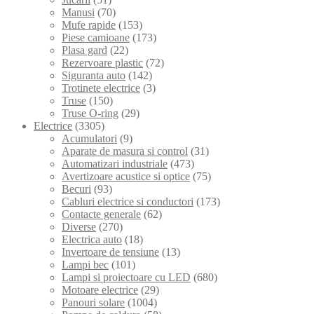
Manusi
(70)
Mufe rapide
(153)
Piese camioane
(173)
Plasa gard
(22)
Rezervoare plastic
(72)
Siguranta auto
(142)
Trotinete electrice
(3)
Truse
(150)
Truse O-ring
(29)
Electrice
(3305)
Acumulatori
(9)
Aparate de masura si control
(31)
Automatizari industriale
(473)
Avertizoare acustice si optice
(75)
Becuri
(93)
Cabluri electrice si conductori
(173)
Contacte generale
(62)
Diverse
(270)
Electrica auto
(18)
Invertoare de tensiune
(13)
Lampi bec
(101)
Lampi si proiectoare cu LED
(680)
Motoare electrice
(29)
Panouri solare
(1004)