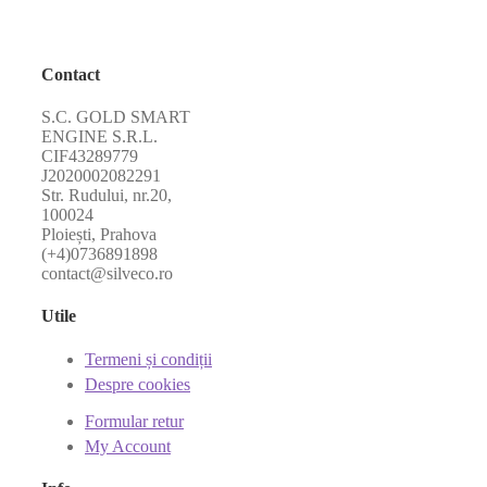
Contact
S.C. GOLD SMART
ENGINE S.R.L.
CIF43289779
J2020002082291
Str. Rudului, nr.20,
100024
Ploiești, Prahova
(+4)0736891898
contact@silveco.ro
Utile
Termeni și condiții
Despre cookies
Formular retur
My Account