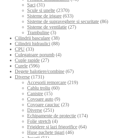
Saci
(31)
Scule si unelte
(2370)
Sisteme de irigare
(633)
Sisteme de supraveghere si securitate
(86)
Sisteme de ventilatie
(27)
Trambuline
(3)
Cilindrii basculare
(38)
Cilindrii hidraulici
(88)
CPU
(33)
Culegatoare porumb
(4)
Cuple rapide
(27)
Curele
(596)
Degete balotiere/combine
(67)
Diverse
(1731)
Accesorii remorcare
(219)
Cablu troliu
(60)
Canistre
(15)
Covoare auto
(9)
Covoare cauciuc
(23)
Diverse
(251)
Echipamente de protectie
(174)
Folie stretch
(4)
Frigidere si lazi frigorifice
(64)
Huse pachete tigari
(46)
Jucarii
(51)