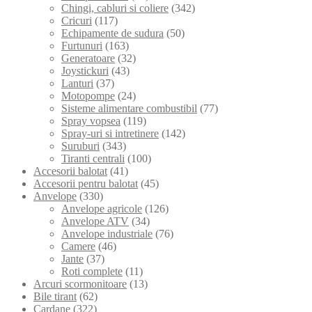
Chingi, cabluri si coliere
(342)
Cricuri
(117)
Echipamente de sudura
(50)
Furtunuri
(163)
Generatoare
(32)
Joystickuri
(43)
Lanturi
(37)
Motopompe
(24)
Sisteme alimentare combustibil
(77)
Spray vopsea
(119)
Spray-uri si intretinere
(142)
Suruburi
(343)
Tiranti centrali
(100)
Accesorii balotat
(41)
Accesorii pentru balotat
(45)
Anvelope
(330)
Anvelope agricole
(126)
Anvelope ATV
(34)
Anvelope industriale
(76)
Camere
(46)
Jante
(37)
Roti complete
(11)
Arcuri scormonitoare
(13)
Bile tirant
(62)
Cardane
(322)