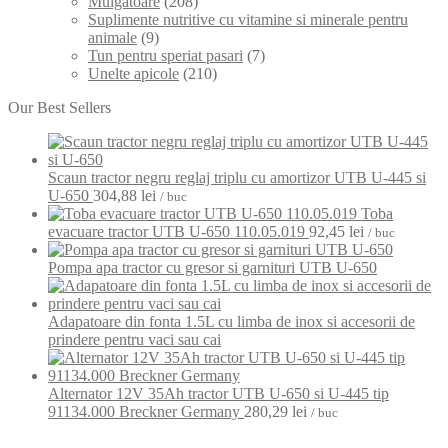
Mulgatoare
(208)
Suplimente nutritive cu vitamine si minerale pentru
animale
(9)
Tun pentru speriat pasari
(7)
Unelte apicole
(210)
Our Best Sellers
Scaun tractor negru reglaj triplu cu amortizor UTB U-445 si
U-650
304,88
lei
/ buc
Toba
evacuare tractor UTB U-650 110.05.019
92,45
lei
/ buc
Pompa apa tractor cu gresor si garnituri UTB U-650
Adapatoare din fonta 1.5L cu limba de inox si accesorii de
prindere pentru vaci sau cai
Alternator 12V 35Ah tractor UTB U-650 si U-445 tip
91134.000 Breckner Germany
280,29
lei
/ buc