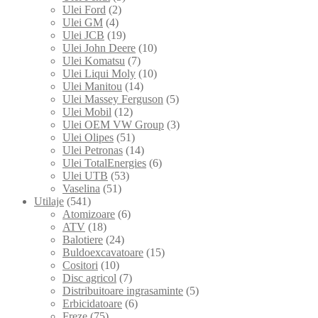
Ulei Ford
(2)
Ulei GM
(4)
Ulei JCB
(19)
Ulei John Deere
(10)
Ulei Komatsu
(7)
Ulei Liqui Moly
(10)
Ulei Manitou
(14)
Ulei Massey Ferguson
(5)
Ulei Mobil
(12)
Ulei OEM VW Group
(3)
Ulei Olipes
(51)
Ulei Petronas
(14)
Ulei TotalEnergies
(6)
Ulei UTB
(53)
Vaselina
(51)
Utilaje
(541)
Atomizoare
(6)
ATV
(18)
Balotiere
(24)
Buldoexcavatoare
(15)
Cositori
(10)
Disc agricol
(7)
Distribuitoare ingrasaminte
(5)
Erbicidatoare
(6)
Freze
(75)