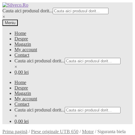
Sari
Sari
la
la
Cauta aici produsul dorit...
navigare
conținut
×
Meniu
Home
Despre
Magazin
My account
Contact
Cauta aici produsul dorit...
×
0,00 lei
Home
Despre
Magazin
My account
Contact
Cauta aici produsul dorit...
×
0,00 lei
Prima pagină
/
Piese originale UTB 650
/
Motor
/
Siguranta biela