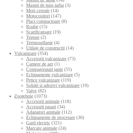
Masini de tuns iarba
(3)
Mori cereale
(14)
Motocositori
(147)
Placi compactoare
(8)
Roabe
(15)
Scarificatoare
(19)
Tepuse
(2)
Termosuflante
(4)
Utilaje de constructii
(14)
Vulcanizare
(354)
Accesorii vulcanizare
(73)
Camere de aer
(1)
Contragreutati jante
(55)
Echipamente vulcanizare
(5)
Petice vulcanizare
(119)
Solutii si adezivi vulcanizare
(19)
Valve
(82)
Zootehnie
(1073)
Accesorii animale
(118)
Accesorii pasari
(34)
Adapatori animale
(112)
Echipamente de procesare
(30)
Gard electric
(321)
Marcare animale
(24)