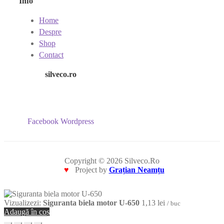
Info
Home
Despre
Shop
Contact
silveco.ro
Facebook
Wordpress
Copyright © 2026 Silveco.Ro
♥
Project by
Grațian Neamțu
Vizualizezi:
Siguranta biela motor U-650
1,13
lei
/ buc
Adaugă în coș