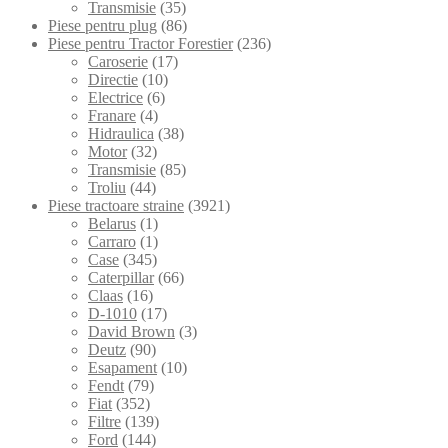
Transmisie
(35)
Piese pentru plug
(86)
Piese pentru Tractor Forestier
(236)
Caroserie
(17)
Directie
(10)
Electrice
(6)
Franare
(4)
Hidraulica
(38)
Motor
(32)
Transmisie
(85)
Troliu
(44)
Piese tractoare straine
(3921)
Belarus
(1)
Carraro
(1)
Case
(345)
Caterpillar
(66)
Claas
(16)
D-1010
(17)
David Brown
(3)
Deutz
(90)
Esapament
(10)
Fendt
(79)
Fiat
(352)
Filtre
(139)
Ford
(144)