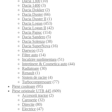
Dacia 1300
(10)
Dacia 1400
(3)
Dacia Dokker
(2)
Dacia Duster
(66)
Dacia Duster II
(1)
Dacia Logan
(453)
Dacia Logan II
(42)
Dacia Papuc
(114)
Dacia Sandero
(5)
Dacia Solenza
(38)
Dacia SuperNova
(16)
Daewoo
(12)
Filtre auto
(14)
Incalzire suplimentara
(51)
Intretinere & Cosmetica auto
(44)
Radiatoare
(30)
Renault
(1)
Sistem de racire
(4)
Turbocompresoare
(77)
Piese cositoare
(95)
Piese originale UTB 445
(609)
Accesorii tractor
(2)
Caroserie
(32)
Directie
(80)
Electrice
(47)