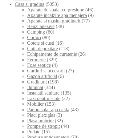
Casa si gradina
(5053)
Aparate de spalat cu presiune
(46)
Aparate incalzire apa menajera
(9)
Aparate si masini gradinarit
(77)
Benzi adezive
(38)
Camping
(60)
Corturi
(80)
Cotete si custi
(16)
Cutii depozitare
(118)
Echipamente de curatenie
(26)
Feronerie
(329)
Fose septice
(4)
Garduri si accesorii
(27)
Gazon artificial
(6)
Gradinarit
(198)
Iluminat
(344)
Instalatii sanitare
(135)
Lazi pentru scule
(22)
Mobilier
(153)
Panou solar apa calda
(43)
Placi plexiglas
(3)
Plasa umbrire
(32)
Pompe de stropit
(44)
Prelate
(15)
Produse antidaunatori
(78)