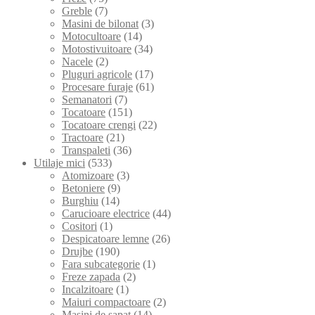
Greble
(7)
Masini de bilonat
(3)
Motocultoare
(14)
Motostivuitoare
(34)
Nacele
(2)
Pluguri agricole
(17)
Procesare furaje
(61)
Semanatori
(7)
Tocatoare
(151)
Tocatoare crengi
(22)
Tractoare
(21)
Transpaleti
(36)
Utilaje mici
(533)
Atomizoare
(3)
Betoniere
(9)
Burghiu
(14)
Carucioare electrice
(44)
Cositori
(1)
Despicatoare lemne
(26)
Drujbe
(190)
Fara subcategorie
(1)
Freze zapada
(2)
Incalzitoare
(1)
Maiuri compactoare
(2)
Masini de sapat
(14)