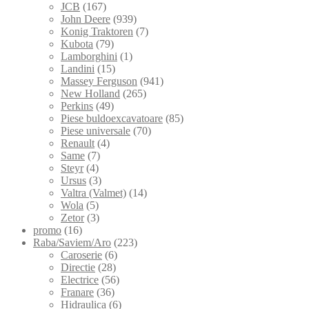
JCB
(167)
John Deere
(939)
Konig Traktoren
(7)
Kubota
(79)
Lamborghini
(1)
Landini
(15)
Massey Ferguson
(941)
New Holland
(265)
Perkins
(49)
Piese buldoexcavatoare
(85)
Piese universale
(70)
Renault
(4)
Same
(7)
Steyr
(4)
Ursus
(3)
Valtra (Valmet)
(14)
Wola
(5)
Zetor
(3)
promo
(16)
Raba/Saviem/Aro
(223)
Caroserie
(6)
Directie
(28)
Electrice
(56)
Franare
(36)
Hidraulica
(6)