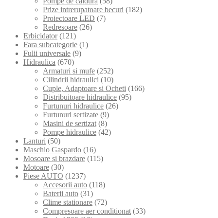
Pompe de caldura
(58)
Prize intrerupatoare becuri
(182)
Proiectoare LED
(7)
Redresoare
(26)
Erbicidator
(121)
Fara subcategorie
(1)
Fulii universale
(9)
Hidraulica
(670)
Armaturi si mufe
(252)
Cilindrii hidraulici
(10)
Cuple, Adaptoare si Ocheti
(166)
Distribuitoare hidraulice
(95)
Furtunuri hidraulice
(26)
Furtunuri sertizate
(9)
Masini de sertizat
(8)
Pompe hidraulice
(42)
Lanturi
(50)
Maschio Gaspardo
(16)
Mosoare si brazdare
(115)
Motoare
(30)
Piese AUTO
(1237)
Accesorii auto
(118)
Baterii auto
(31)
Clime stationare
(72)
Compresoare aer conditionat
(33)