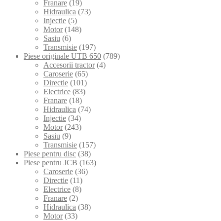
Franare
(19)
Hidraulica
(73)
Injectie
(5)
Motor
(148)
Sasiu
(6)
Transmisie
(197)
Piese originale UTB 650
(789)
Accesorii tractor
(4)
Caroserie
(65)
Directie
(101)
Electrice
(83)
Franare
(18)
Hidraulica
(74)
Injectie
(34)
Motor
(243)
Sasiu
(9)
Transmisie
(157)
Piese pentru disc
(38)
Piese pentru JCB
(163)
Caroserie
(36)
Directie
(11)
Electrice
(8)
Franare
(2)
Hidraulica
(38)
Motor
(33)