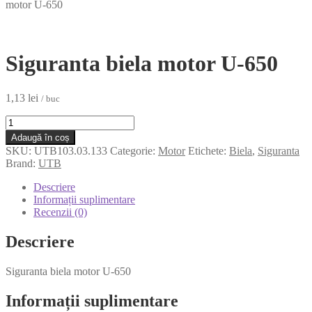
motor U-650
Siguranta biela motor U-650
1,13
lei
/ buc
Cantitate
Siguranta
Adaugă în coș
biela
SKU:
UTB103.03.133
Categorie:
Motor
Etichete:
Biela
,
Siguranta
motor
Brand:
UTB
U-
650
Descriere
Informații suplimentare
Recenzii (0)
Descriere
Siguranta biela motor U-650
Informații suplimentare