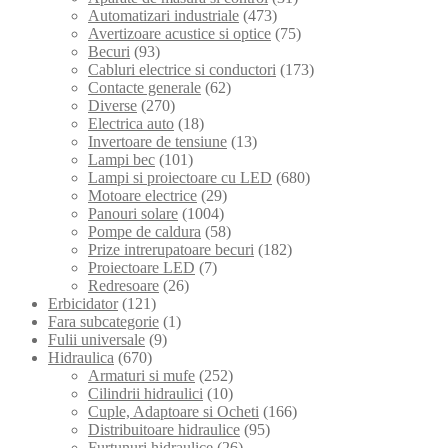
Automatizari industriale
(473)
Avertizoare acustice si optice
(75)
Becuri
(93)
Cabluri electrice si conductori
(173)
Contacte generale
(62)
Diverse
(270)
Electrica auto
(18)
Invertoare de tensiune
(13)
Lampi bec
(101)
Lampi si proiectoare cu LED
(680)
Motoare electrice
(29)
Panouri solare
(1004)
Pompe de caldura
(58)
Prize intrerupatoare becuri
(182)
Proiectoare LED
(7)
Redresoare
(26)
Erbicidator
(121)
Fara subcategorie
(1)
Fulii universale
(9)
Hidraulica
(670)
Armaturi si mufe
(252)
Cilindrii hidraulici
(10)
Cuple, Adaptoare si Ocheti
(166)
Distribuitoare hidraulice
(95)
Furtunuri hidraulice
(26)