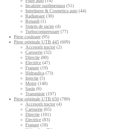
Filtre auto
(14)
Incalzire suplimentara
(51)
Intretinere & Cosmetica auto
(44)
Radiatoare
(30)
Renault
(1)
Sistem de racire
(4)
Turbocompresoare
(77)
Piese cositoare
(95)
Piese originale UTB 445
(609)
Accesorii tractor
(2)
Caroserie
(32)
Directie
(80)
Electrice
(47)
Franare
(19)
Hidraulica
(73)
Injectie
(5)
Motor
(148)
Sasiu
(6)
Transmisie
(197)
Piese originale UTB 650
(789)
Accesorii tractor
(4)
Caroserie
(65)
Directie
(101)
Electrice
(83)
Franare
(18)