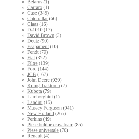
Belarus
(1)
Carraro
(1)
Case
(345)
Caterpillar
(66)
Claas
(16)
D-1010
(17)
David Brown
(3)
Deutz
(90)
Esapament
(10)
Fendt
(79)
Fiat
(352)
Filtre
(139)
Ford
(144)
JCB
(167)
John Deere
(939)
Konig Traktoren
(7)
Kubota
(79)
Lamborghini
(1)
Landini
(15)
Massey Ferguson
(941)
New Holland
(265)
Perkins
(49)
Piese buldoexcavatoare
(85)
Piese universale
(70)
Renault
(4)