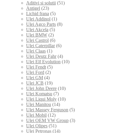
Aditivi si solutii
(51)
Antigel
(23)
Lichid frana
(5)
Ulei Addinol
(1)
Ulei Agco Parts
(8)
Ulei Akcela
(5)
Ulei BMW
(2)
Ulei Castrol
(6)
Ulei Caterpillar
(6)
Ulei Claas
(1)
Ulei Deutz Fahr
(4)
Ulei Elf Evolution
(10)
Ulei Fendt
(5)
Ulei Ford
(2)
Ulei GM
(4)
Ulei JCB
(19)
Ulei John Deere
(10)
Ulei Komatsu
(7)
Ulei Liqui Moly
(10)
Ulei Manitou
(14)
Ulei Massey Ferguson
(5)
Ulei Mobil
(12)
Ulei OEM VW Group
(3)
Ulei Olipes
(51)
Ulei Petronas
(14)