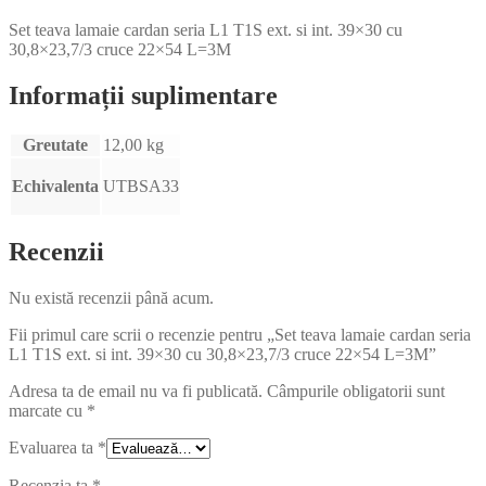
Set teava lamaie cardan seria L1 T1S ext. si int. 39×30 cu
30,8×23,7/3 cruce 22×54 L=3M
Informații suplimentare
Greutate
12,00 kg
Echivalenta
UTBSA33
Recenzii
Nu există recenzii până acum.
Fii primul care scrii o recenzie pentru „Set teava lamaie cardan seria
L1 T1S ext. si int. 39×30 cu 30,8×23,7/3 cruce 22×54 L=3M”
Adresa ta de email nu va fi publicată.
Câmpurile obligatorii sunt
marcate cu
*
Evaluarea ta
*
Recenzia ta
*