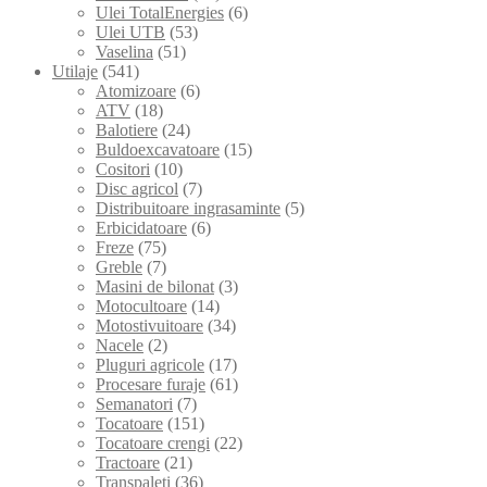
Ulei TotalEnergies
(6)
Ulei UTB
(53)
Vaselina
(51)
Utilaje
(541)
Atomizoare
(6)
ATV
(18)
Balotiere
(24)
Buldoexcavatoare
(15)
Cositori
(10)
Disc agricol
(7)
Distribuitoare ingrasaminte
(5)
Erbicidatoare
(6)
Freze
(75)
Greble
(7)
Masini de bilonat
(3)
Motocultoare
(14)
Motostivuitoare
(34)
Nacele
(2)
Pluguri agricole
(17)
Procesare furaje
(61)
Semanatori
(7)
Tocatoare
(151)
Tocatoare crengi
(22)
Tractoare
(21)
Transpaleti
(36)