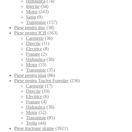
Hidraulica
(74)
Injectie
(34)
Motor
(243)
Sasiu
(9)
Transmisie
(157)
Piese pentru disc
(38)
Piese pentru JCB
(163)
Caroserie
(36)
Directie
(11)
Electrice
(8)
Franare
(2)
Hidraulica
(38)
Motor
(33)
Transmisie
(35)
Piese pentru plug
(86)
Piese pentru Tractor Forestier
(236)
Caroserie
(17)
Directie
(10)
Electrice
(6)
Franare
(4)
Hidraulica
(38)
Motor
(32)
Transmisie
(85)
Troliu
(44)
Piese tractoare straine
(3921)