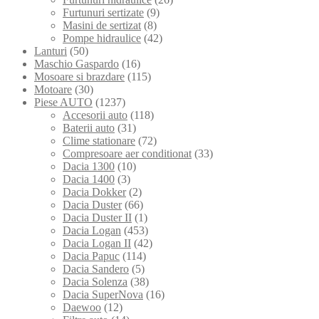
Furtunuri sertizate
(9)
Masini de sertizat
(8)
Pompe hidraulice
(42)
Lanturi
(50)
Maschio Gaspardo
(16)
Mosoare si brazdare
(115)
Motoare
(30)
Piese AUTO
(1237)
Accesorii auto
(118)
Baterii auto
(31)
Clime stationare
(72)
Compresoare aer conditionat
(33)
Dacia 1300
(10)
Dacia 1400
(3)
Dacia Dokker
(2)
Dacia Duster
(66)
Dacia Duster II
(1)
Dacia Logan
(453)
Dacia Logan II
(42)
Dacia Papuc
(114)
Dacia Sandero
(5)
Dacia Solenza
(38)
Dacia SuperNova
(16)
Daewoo
(12)