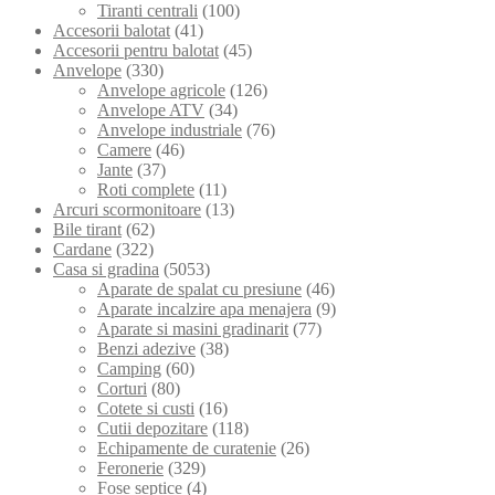
Tiranti centrali
(100)
Accesorii balotat
(41)
Accesorii pentru balotat
(45)
Anvelope
(330)
Anvelope agricole
(126)
Anvelope ATV
(34)
Anvelope industriale
(76)
Camere
(46)
Jante
(37)
Roti complete
(11)
Arcuri scormonitoare
(13)
Bile tirant
(62)
Cardane
(322)
Casa si gradina
(5053)
Aparate de spalat cu presiune
(46)
Aparate incalzire apa menajera
(9)
Aparate si masini gradinarit
(77)
Benzi adezive
(38)
Camping
(60)
Corturi
(80)
Cotete si custi
(16)
Cutii depozitare
(118)
Echipamente de curatenie
(26)
Feronerie
(329)
Fose septice
(4)