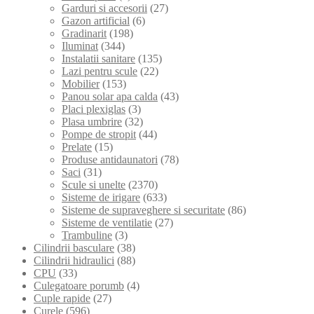
Garduri si accesorii
(27)
Gazon artificial
(6)
Gradinarit
(198)
Iluminat
(344)
Instalatii sanitare
(135)
Lazi pentru scule
(22)
Mobilier
(153)
Panou solar apa calda
(43)
Placi plexiglas
(3)
Plasa umbrire
(32)
Pompe de stropit
(44)
Prelate
(15)
Produse antidaunatori
(78)
Saci
(31)
Scule si unelte
(2370)
Sisteme de irigare
(633)
Sisteme de supraveghere si securitate
(86)
Sisteme de ventilatie
(27)
Trambuline
(3)
Cilindrii basculare
(38)
Cilindrii hidraulici
(88)
CPU
(33)
Culegatoare porumb
(4)
Cuple rapide
(27)
Curele
(596)