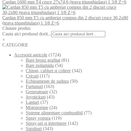
Cardan 1600 mm T4 cruce 27x74,6 (teava triunghiulara) 1 3/8 Z=6
Cardan 850 mm T5 cu ambreiaj compus din 2 discuri cruce 30,2x80
(teava triunghiulara) 1 3/8 Z=6
Căutare produs
Cauta aici produsul dorit...
×
CATEGORII
Accesorii agricole
(1724)
Bare bronz grafitat
(81)
Bare poliamida
(54)
Chingi, cabluri si coliere
(342)
Cricuri
(117)
Echipamente de sudura
(50)
Furtunuri
(163)
Generatoare
(32)
Joystickuri
(43)
Lanturi
(37)
Motopompe
(24)
Sisteme alimentare combustibil
(77)
Spray vopsea
(119)
Spray-uri si intretinere
(142)
Suruburi
(343)