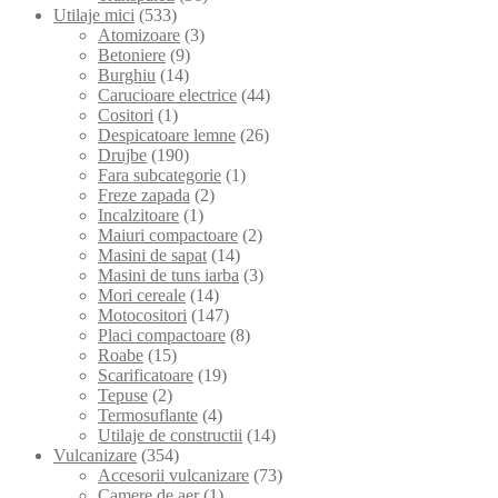
Utilaje mici
(533)
Atomizoare
(3)
Betoniere
(9)
Burghiu
(14)
Carucioare electrice
(44)
Cositori
(1)
Despicatoare lemne
(26)
Drujbe
(190)
Fara subcategorie
(1)
Freze zapada
(2)
Incalzitoare
(1)
Maiuri compactoare
(2)
Masini de sapat
(14)
Masini de tuns iarba
(3)
Mori cereale
(14)
Motocositori
(147)
Placi compactoare
(8)
Roabe
(15)
Scarificatoare
(19)
Tepuse
(2)
Termosuflante
(4)
Utilaje de constructii
(14)
Vulcanizare
(354)
Accesorii vulcanizare
(73)
Camere de aer
(1)