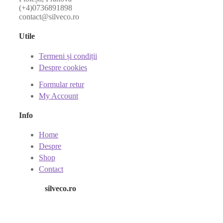
(+4)0736891898
contact@silveco.ro
Utile
Termeni și condiții
Despre cookies
Formular retur
My Account
Info
Home
Despre
Shop
Contact
silveco.ro