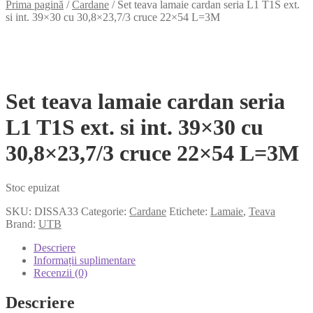
Prima pagină
/
Cardane
/
Set teava lamaie cardan seria L1 T1S ext.
si int. 39×30 cu 30,8×23,7/3 cruce 22×54 L=3M
Set teava lamaie cardan seria
L1 T1S ext. si int. 39×30 cu
30,8×23,7/3 cruce 22×54 L=3M
Stoc epuizat
SKU:
DISSA33
Categorie:
Cardane
Etichete:
Lamaie
,
Teava
Brand:
UTB
Descriere
Informații suplimentare
Recenzii (0)
Descriere