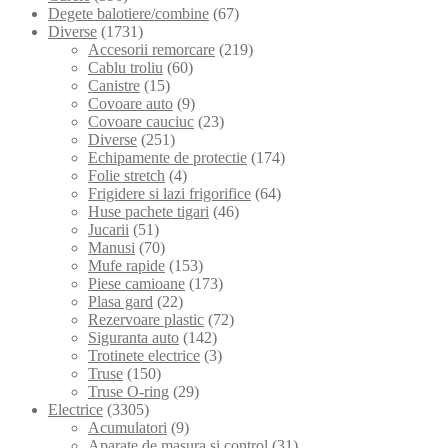
Degete balotiere/combine
(67)
Diverse
(1731)
Accesorii remorcare
(219)
Cablu troliu
(60)
Canistre
(15)
Covoare auto
(9)
Covoare cauciuc
(23)
Diverse
(251)
Echipamente de protectie
(174)
Folie stretch
(4)
Frigidere si lazi frigorifice
(64)
Huse pachete tigari
(46)
Jucarii
(51)
Manusi
(70)
Mufe rapide
(153)
Piese camioane
(173)
Plasa gard
(22)
Rezervoare plastic
(72)
Siguranta auto
(142)
Trotinete electrice
(3)
Truse
(150)
Truse O-ring
(29)
Electrice
(3305)
Acumulatori
(9)
Aparate de masura si control
(31)