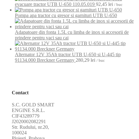
evacuare tractor UTB U-650 110.05.019
92,45
lei
/ buc
Pompa apa tractor cu gresor si garnituri UTB U-650
Adapatoare din fonta 1.5L cu limba de inox si accesorii de
prindere pentru vaci sau cai
Alternator 12V 35Ah tractor UTB U-650 si U-445 tip
91134.000 Breckner Germany
280,29
lei
/ buc
Contact
S.C. GOLD SMART
ENGINE S.R.L.
CIF43289779
J2020002082291
Str. Rudului, nr.20,
100024
Ploiești, Prahova