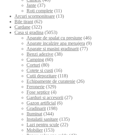
Jante
(37)
Roti complete
(11)
Arcuri scormonitoare
(13)
Bile tirant
(62)
Cardane
(322)
Casa si gradina
(5053)
Aparate de spalat cu presiune
(46)
Aparate incalzire apa menajera
(9)
Aparate si masini gradinarit
(77)
Benzi adezive
(38)
Camping
(60)
Corturi
(80)
Cotete si custi
(16)
Cutii depozitare
(118)
Echipamente de curatenie
(26)
Feronerie
(329)
Fose septice
(4)
Garduri si accesorii
(27)
Gazon artificial
(6)
Gradinarit
(198)
Iluminat
(344)
Instalatii sanitare
(135)
Lazi pentru scule
(22)
Mobilier
(153)