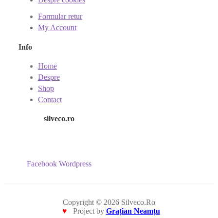
Formular retur
My Account
Info
Home
Despre
Shop
Contact
silveco.ro
Facebook
Wordpress
Copyright © 2026 Silveco.Ro
♥
Project by
Grațian Neamțu