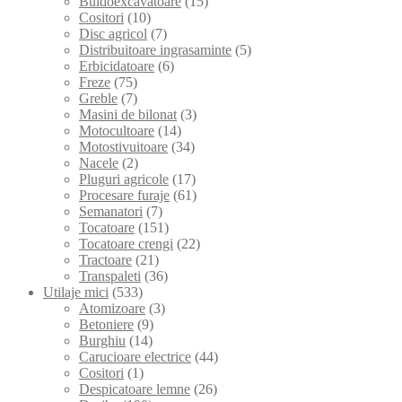
Buldoexcavatoare
(15)
Cositori
(10)
Disc agricol
(7)
Distribuitoare ingrasaminte
(5)
Erbicidatoare
(6)
Freze
(75)
Greble
(7)
Masini de bilonat
(3)
Motocultoare
(14)
Motostivuitoare
(34)
Nacele
(2)
Pluguri agricole
(17)
Procesare furaje
(61)
Semanatori
(7)
Tocatoare
(151)
Tocatoare crengi
(22)
Tractoare
(21)
Transpaleti
(36)
Utilaje mici
(533)
Atomizoare
(3)
Betoniere
(9)
Burghiu
(14)
Carucioare electrice
(44)
Cositori
(1)
Despicatoare lemne
(26)