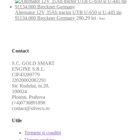
Alternator 12V 35Ah tractor UTB U-650 si U-445 tip
91134.000 Breckner Germany
280,29
lei
/ buc
Contact
S.C. GOLD SMART
ENGINE S.R.L.
CIF43289779
J2020002082291
Str. Rudului, nr.20,
100024
Ploiești, Prahova
(+4)0736891898
contact@silveco.ro
Utile
Termeni și condiții
Despre cookies