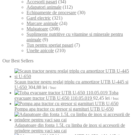
Accesorii pasari
(34)
Adapatori animale
(112)
Echipamente de procesare
(30)
Gard electric
(321)
Marcare animale
(24)
Mulgatoare
(208)
Suplimente nutritive cu vitamine si minerale pentru
animale
(9)
Tun pentru speriat pasari
(7)
Unelte apicole
(210)
Our Best Sellers
Scaun tractor negru reglaj triplu cu amortizor UTB U-445 si
U-650
304,88
lei
/ buc
Toba
evacuare tractor UTB U-650 110.05.019
92,45
lei
/ buc
Pompa apa tractor cu gresor si garnituri UTB U-650
Adapatoare din fonta 1.5L cu limba de inox si accesorii de
prindere pentru vaci sau cai