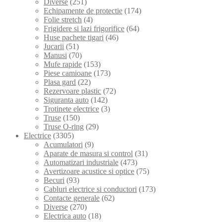
Diverse
(251)
Echipamente de protectie
(174)
Folie stretch
(4)
Frigidere si lazi frigorifice
(64)
Huse pachete tigari
(46)
Jucarii
(51)
Manusi
(70)
Mufe rapide
(153)
Piese camioane
(173)
Plasa gard
(22)
Rezervoare plastic
(72)
Siguranta auto
(142)
Trotinete electrice
(3)
Truse
(150)
Truse O-ring
(29)
Electrice
(3305)
Acumulatori
(9)
Aparate de masura si control
(31)
Automatizari industriale
(473)
Avertizoare acustice si optice
(75)
Becuri
(93)
Cabluri electrice si conductori
(173)
Contacte generale
(62)
Diverse
(270)
Electrica auto
(18)