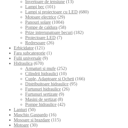
Invertoare de tensiune
(13)
Lampi bec
(101)
Lampi si proiectoare cu LED
(680)
Motoare electrice
(29)
Panouri solare
(1004)
Pompe de caldura
(58)
Prize intrerupatoare becuri
(182)
Proiectoare LED
(7)
Redresoare
(26)
Erbicidator
(121)
Fara subcategorie
(1)
Fulii universale
(9)
Hidraulica
(670)
Armaturi si mufe
(252)
Cilindrii hidraulici
(10)
Cuple, Adaptoare si Ocheti
(166)
Distribuitoare hidraulice
(95)
Furtunuri hidraulice
(26)
Furtunuri sertizate
(9)
Masini de sertizat
(8)
Pompe hidraulice
(42)
Lanturi
(50)
Maschio Gaspardo
(16)
Mosoare si brazdare
(115)
Motoare
(30)