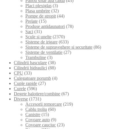
Panou solar apa calda
(43)
Placi plexiglas
(3)
Plasa umbrire
(32)
Pompe de stropit
(44)
Prelate
(15)
Produse antidaunatori
(78)
Saci
(31)
Scule si unelte
(2370)
Sisteme de irigare
(633)
Sisteme de supraveghere si securitate
(86)
Sisteme de ventilatie
(27)
Trambuline
(3)
Cilindrii basculare
(38)
Cilindrii hidraulici
(88)
CPU
(33)
Culegatoare porumb
(4)
Cuple rapide
(27)
Curele
(596)
Degete balotiere/combine
(67)
Diverse
(1731)
Accesorii remorcare
(219)
Cablu troliu
(60)
Canistre
(15)
Covoare auto
(9)
Covoare cauciuc
(23)