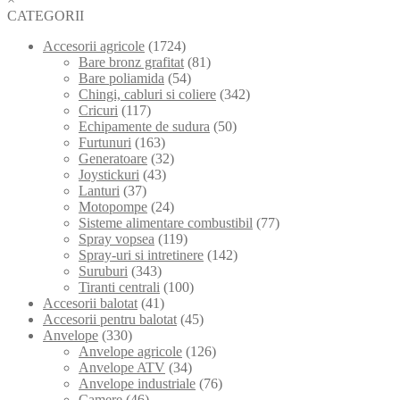
CATEGORII
Accesorii agricole
(1724)
Bare bronz grafitat
(81)
Bare poliamida
(54)
Chingi, cabluri si coliere
(342)
Cricuri
(117)
Echipamente de sudura
(50)
Furtunuri
(163)
Generatoare
(32)
Joystickuri
(43)
Lanturi
(37)
Motopompe
(24)
Sisteme alimentare combustibil
(77)
Spray vopsea
(119)
Spray-uri si intretinere
(142)
Suruburi
(343)
Tiranti centrali
(100)
Accesorii balotat
(41)
Accesorii pentru balotat
(45)
Anvelope
(330)
Anvelope agricole
(126)
Anvelope ATV
(34)
Anvelope industriale
(76)
Camere
(46)