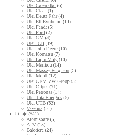
Ulei Caterpillar
(6)
Ulei Claas
(1)
Ulei Deutz Fahr
(4)
Ulei Elf Evolution
(10)
Ulei Fendt
(5)
Ulei Ford
(2)
Ulei GM
(4)
Ulei JCB
(19)
Ulei John Deere
(10)
Ulei Komatsu
(7)
Ulei Liqui Moly
(10)
Ulei Manitou
(14)
Ulei Massey Ferguson
(5)
Ulei Mobil
(12)
Ulei OEM VW Group
(3)
Ulei Olipes
(51)
Ulei Petronas
(14)
Ulei TotalEnergies
(6)
Ulei UTB
(53)
Vaselina
(51)
Utilaje
(541)
Atomizoare
(6)
ATV
(18)
Balotiere
(24)