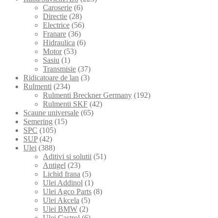
Caroserie
(6)
Directie
(28)
Electrice
(56)
Franare
(36)
Hidraulica
(6)
Motor
(53)
Sasiu
(1)
Transmisie
(37)
Ridicatoare de lan
(3)
Rulmenti
(234)
Rulmenti Breckner Germany
(192)
Rulmenti SKF
(42)
Scaune universale
(65)
Semering
(15)
SPC
(105)
SUP
(42)
Ulei
(388)
Aditivi si solutii
(51)
Antigel
(23)
Lichid frana
(5)
Ulei Addinol
(1)
Ulei Agco Parts
(8)
Ulei Akcela
(5)
Ulei BMW
(2)
Ulei Castrol
(6)