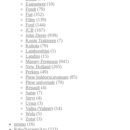
Esapament
(10)
Fendt
(79)
Fiat
(352)
Filtre
(139)
Ford
(144)
JCB
(167)
John Deere
(939)
Konig Traktoren
(7)
Kubota
(79)
Lamborghini
(1)
Landini
(15)
Massey Ferguson
(941)
New Holland
(265)
Perkins
(49)
Piese buldoexcavatoare
(85)
Piese universale
(70)
Renault
(4)
Same
(7)
Steyr
(4)
Ursus
(3)
Valtra (Valmet)
(14)
Wola
(5)
Zetor
(3)
promo
(16)
Raba/Saviem/Aro
(223)