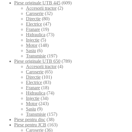
Piese originale UTB 445
(609)
Accesorii tractor
(2)
Caroserie
(32)
Directie
(80)
Electrice
(47)
Franare
(19)
Hidraulica
(73)
Injectie
(5)
Motor
(148)
Sasiu
(6)
Transmisie
(197)
Piese originale UTB 650
(789)
Accesorii tractor
(4)
Caroserie
(65)
Directie
(101)
Electrice
(83)
Franare
(18)
Hidraulica
(74)
Injectie
(34)
Motor
(243)
Sasiu
(9)
Transmisie
(157)
Piese pentru disc
(38)
Piese pentru JCB
(163)
Caroserie
(36)