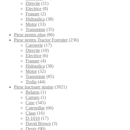
Directie
(11)
Electrice
(8)
Franare
(2)
Hidraulica
(38)
Motor
(33)
Transmisie
(35)
Piese pentru plug
(86)
Piese pentru Tractor Forestier
(236)
Caroserie
(17)
Directie
(10)
Electrice
(6)
Franare
(4)
Hidraulica
(38)
Motor
(32)
Transmisie
(85)
Troliu
(44)
Piese tractoare straine
(3921)
Belarus
(1)
Carraro
(1)
Case
(345)
Caterpillar
(66)
Claas
(16)
D-1010
(17)
David Brown
(3)
Deutz
(90)