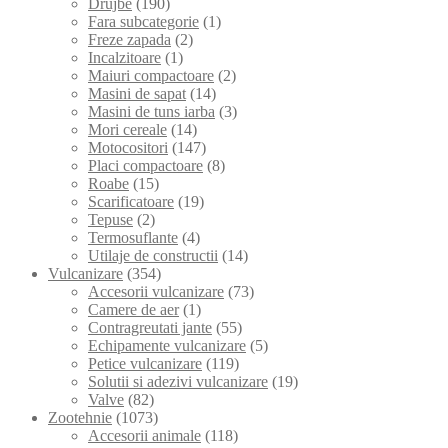
Drujbe
(190)
Fara subcategorie
(1)
Freze zapada
(2)
Incalzitoare
(1)
Maiuri compactoare
(2)
Masini de sapat
(14)
Masini de tuns iarba
(3)
Mori cereale
(14)
Motocositori
(147)
Placi compactoare
(8)
Roabe
(15)
Scarificatoare
(19)
Tepuse
(2)
Termosuflante
(4)
Utilaje de constructii
(14)
Vulcanizare
(354)
Accesorii vulcanizare
(73)
Camere de aer
(1)
Contragreutati jante
(55)
Echipamente vulcanizare
(5)
Petice vulcanizare
(119)
Solutii si adezivi vulcanizare
(19)
Valve
(82)
Zootehnie
(1073)
Accesorii animale
(118)