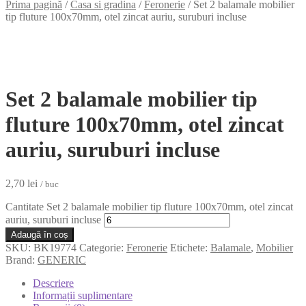
Prima pagină
/
Casa si gradina
/
Feronerie
/
Set 2 balamale mobilier
tip fluture 100x70mm, otel zincat auriu, suruburi incluse
Set 2 balamale mobilier tip
fluture 100x70mm, otel zincat
auriu, suruburi incluse
2,70
lei
/ buc
Cantitate Set 2 balamale mobilier tip fluture 100x70mm, otel zincat
auriu, suruburi incluse
Adaugă în coș
SKU:
BK19774
Categorie:
Feronerie
Etichete:
Balamale
,
Mobilier
Brand:
GENERIC
Descriere
Informații suplimentare