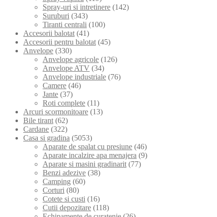
Spray-uri si intretinere
(142)
Suruburi
(343)
Tiranti centrali
(100)
Accesorii balotat
(41)
Accesorii pentru balotat
(45)
Anvelope
(330)
Anvelope agricole
(126)
Anvelope ATV
(34)
Anvelope industriale
(76)
Camere
(46)
Jante
(37)
Roti complete
(11)
Arcuri scormonitoare
(13)
Bile tirant
(62)
Cardane
(322)
Casa si gradina
(5053)
Aparate de spalat cu presiune
(46)
Aparate incalzire apa menajera
(9)
Aparate si masini gradinarit
(77)
Benzi adezive
(38)
Camping
(60)
Corturi
(80)
Cotete si custi
(16)
Cutii depozitare
(118)
Echipamente de curatenie
(26)