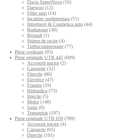
Dacia SuperNova
(16)
Daewoo
(12)
Filtre auto
(14)
Incalzire suplimentara
(51)
Intretinere & Cosmetica auto
(44)
Radiatoare
(30)
Renault
(1)
Sistem de racire
(4)
Turbocompresoare
(77)
Piese cositoare
(95)
Piese originale UTB 445
(609)
Accesorii tractor
(2)
Caroserie
(32)
Directie
(80)
Electrice
(47)
Franare
(19)
Hidraulica
(73)
Injectie
(5)
Motor
(148)
Sasiu
(6)
Transmisie
(197)
Piese originale UTB 650
(789)
Accesorii tractor
(4)
Caroserie
(65)
Directie
(101)