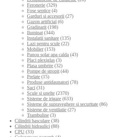
Feronerie
(329)
Fose septice
(4)
Garduri si accesorii
(27)
Gazon artificial
(6)
Gradinarit
(198)
Iluminat
(344)
Instalatii sanitare
(135)
Lazi pentru scule
(22)
Mobilier
(153)
Panou solar apa calda
(43)
Placi plexiglas
(3)
Plasa umbrire
(32)
Pompe de stropit
(44)
Prelate
(15)
Produse antidaunatori
(78)
Saci
(31)
Scule si unelte
(2370)
Sisteme de irigare
(633)
Sisteme de supraveghere si securitate
(86)
Sisteme de ventilatie
(27)
Trambuline
(3)
Cilindrii basculare
(38)
Cilindrii hidraulici
(88)
CPU
(33)