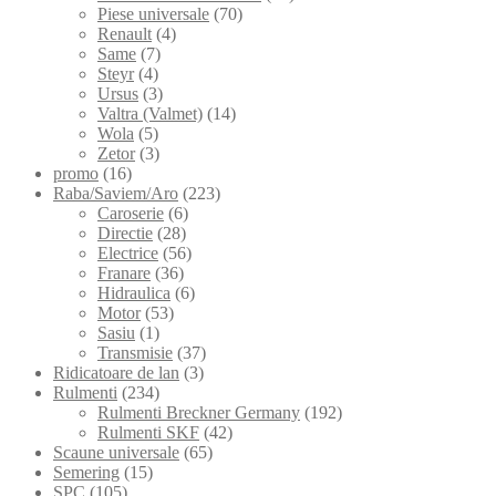
Piese universale
(70)
Renault
(4)
Same
(7)
Steyr
(4)
Ursus
(3)
Valtra (Valmet)
(14)
Wola
(5)
Zetor
(3)
promo
(16)
Raba/Saviem/Aro
(223)
Caroserie
(6)
Directie
(28)
Electrice
(56)
Franare
(36)
Hidraulica
(6)
Motor
(53)
Sasiu
(1)
Transmisie
(37)
Ridicatoare de lan
(3)
Rulmenti
(234)
Rulmenti Breckner Germany
(192)
Rulmenti SKF
(42)
Scaune universale
(65)
Semering
(15)
SPC
(105)