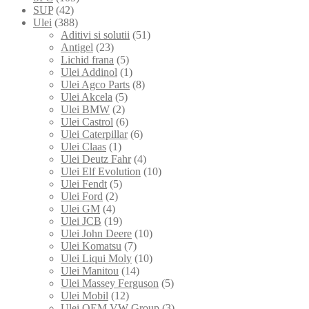
SUP
(42)
Ulei
(388)
Aditivi si solutii
(51)
Antigel
(23)
Lichid frana
(5)
Ulei Addinol
(1)
Ulei Agco Parts
(8)
Ulei Akcela
(5)
Ulei BMW
(2)
Ulei Castrol
(6)
Ulei Caterpillar
(6)
Ulei Claas
(1)
Ulei Deutz Fahr
(4)
Ulei Elf Evolution
(10)
Ulei Fendt
(5)
Ulei Ford
(2)
Ulei GM
(4)
Ulei JCB
(19)
Ulei John Deere
(10)
Ulei Komatsu
(7)
Ulei Liqui Moly
(10)
Ulei Manitou
(14)
Ulei Massey Ferguson
(5)
Ulei Mobil
(12)
Ulei OEM VW Group
(3)