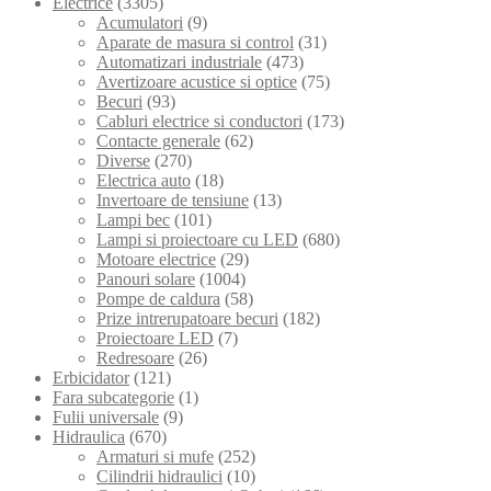
Electrice
(3305)
Acumulatori
(9)
Aparate de masura si control
(31)
Automatizari industriale
(473)
Avertizoare acustice si optice
(75)
Becuri
(93)
Cabluri electrice si conductori
(173)
Contacte generale
(62)
Diverse
(270)
Electrica auto
(18)
Invertoare de tensiune
(13)
Lampi bec
(101)
Lampi si proiectoare cu LED
(680)
Motoare electrice
(29)
Panouri solare
(1004)
Pompe de caldura
(58)
Prize intrerupatoare becuri
(182)
Proiectoare LED
(7)
Redresoare
(26)
Erbicidator
(121)
Fara subcategorie
(1)
Fulii universale
(9)
Hidraulica
(670)
Armaturi si mufe
(252)
Cilindrii hidraulici
(10)