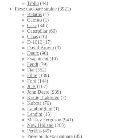
Troliu
(44)
Piese tractoare straine
(3921)
Belarus
(1)
Carraro
(1)
Case
(345)
Caterpillar
(66)
Claas
(16)
D-1010
(17)
David Brown
(3)
Deutz
(90)
Esapament
(10)
Fendt
(79)
Fiat
(352)
Filtre
(139)
Ford
(144)
JCB
(167)
John Deere
(939)
Konig Traktoren
(7)
Kubota
(79)
Lamborghini
(1)
Landini
(15)
Massey Ferguson
(941)
New Holland
(265)
Perkins
(49)
Piese buldoexcavatoare
(85)