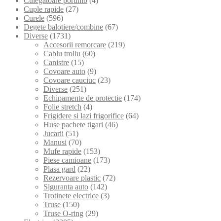
Culegatoare porumb
(4)
Cuple rapide
(27)
Curele
(596)
Degete balotiere/combine
(67)
Diverse
(1731)
Accesorii remorcare
(219)
Cablu troliu
(60)
Canistre
(15)
Covoare auto
(9)
Covoare cauciuc
(23)
Diverse
(251)
Echipamente de protectie
(174)
Folie stretch
(4)
Frigidere si lazi frigorifice
(64)
Huse pachete tigari
(46)
Jucarii
(51)
Manusi
(70)
Mufe rapide
(153)
Piese camioane
(173)
Plasa gard
(22)
Rezervoare plastic
(72)
Siguranta auto
(142)
Trotinete electrice
(3)
Truse
(150)
Truse O-ring
(29)