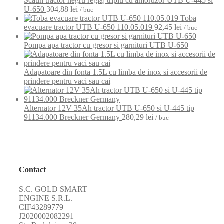
Scaun tractor negru reglaj triplu cu amortizor UTB U-445 si
U-650
304,88
lei
/ buc
Toba
evacuare tractor UTB U-650 110.05.019
92,45
lei
/ buc
Pompa apa tractor cu gresor si garnituri UTB U-650
Adapatoare din fonta 1.5L cu limba de inox si accesorii de
prindere pentru vaci sau cai
Alternator 12V 35Ah tractor UTB U-650 si U-445 tip
91134.000 Breckner Germany
280,29
lei
/ buc
Contact
S.C. GOLD SMART
ENGINE S.R.L.
CIF43289779
J2020002082291