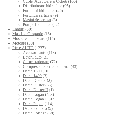
Cuple, Adaptoare si Ocheti
(166)
Distribuitoare hidraulice
(95)
Furtunuri hidraulice
(26)
Furtunuri sertizate
(9)
Masini de sertizat
(8)
Pompe hidraulice
(42)
Lanturi
(50)
Maschio Gaspardo
(16)
Mosoare si brazdare
(115)
Motoare
(30)
Piese AUTO
(1237)
Accesorii auto
(118)
Baterii auto
(31)
Clime stationare
(72)
Compresoare aer conditionat
(33)
Dacia 1300
(10)
Dacia 1400
(3)
Dacia Dokker
(2)
Dacia Duster
(66)
Dacia Duster II
(1)
Dacia Logan
(453)
Dacia Logan II
(42)
Dacia Papuc
(114)
Dacia Sandero
(5)
Dacia Solenza
(38)