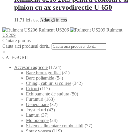
pinion cu ax servodirectie U-650
11,71
lei
Adaugă în coș
/ buc
Rulment US206
Rulment
US209
Căutare produs
Cauta aici produsul dorit...
×
CATEGORII
Accesorii agricole
(1724)
Bare bronz grafitat
(81)
Bare poliamida
(54)
Chingi, cabluri si coliere
(342)
Cricuri
(117)
Echipamente de sudura
(50)
Furtunuri
(163)
Generatoare
(32)
Joystickuri
(43)
Lanturi
(37)
Motopompe
(24)
Sisteme alimentare combustibil
(77)
Spray vopsea
(119)