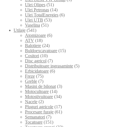
Ulei Olipes
(51)
Ulei Petronas
(14)
Ulei TotalEnergies
(6)
Ulei UTB
(53)
Vaselina
(51)
Utilaje
(541)
Atomizoare
(6)
ATV
(18)
Balotiere
(24)
Buldoexcavatoare
(15)
Cositori
(10)
Disc agricol
(7)
Distribuitoare ingrasaminte
(5)
Erbicidatoare
(6)
Freze
(75)
Greble
(7)
Masini de bilonat
(3)
Motocultoare
(14)
Motostivuitoare
(34)
Nacele
(2)
Pluguri agricole
(17)
Procesare furaje
(61)
Semanatori
(7)
Tocatoare
(151)