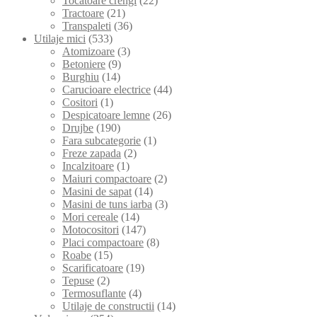
Tocatoare crengi
(22)
Tractoare
(21)
Transpaleti
(36)
Utilaje mici
(533)
Atomizoare
(3)
Betoniere
(9)
Burghiu
(14)
Carucioare electrice
(44)
Cositori
(1)
Despicatoare lemne
(26)
Drujbe
(190)
Fara subcategorie
(1)
Freze zapada
(2)
Incalzitoare
(1)
Maiuri compactoare
(2)
Masini de sapat
(14)
Masini de tuns iarba
(3)
Mori cereale
(14)
Motocositori
(147)
Placi compactoare
(8)
Roabe
(15)
Scarificatoare
(19)
Tepuse
(2)
Termosuflante
(4)
Utilaje de constructii
(14)