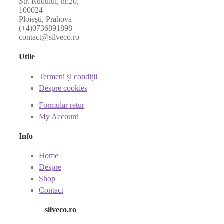
Str. Rudului, nr.20,
100024
Ploiești, Prahova
(+4)0736891898
contact@silveco.ro
Utile
Termeni și condiții
Despre cookies
Formular retur
My Account
Info
Home
Despre
Shop
Contact
silveco.ro