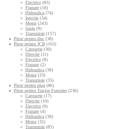
Electrice
(83)
Franare
(18)
Hidraulica
(74)
Injectie
(34)
Motor
(243)
Sasiu
(9)
Transmisie
(157)
Piese pentru disc
(38)
Piese pentru JCB
(163)
Caroserie
(36)
Directie
(11)
Electrice
(8)
Franare
(2)
Hidraulica
(38)
Motor
(33)
Transmisie
(35)
Piese pentru plug
(86)
Piese pentru Tractor Forestier
(236)
Caroserie
(17)
Directie
(10)
Electrice
(6)
Franare
(4)
Hidraulica
(38)
Motor
(32)
Transmisie
(85)