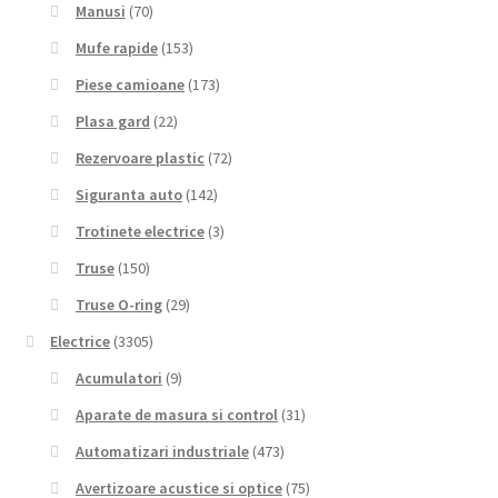
Manusi
(70)
Mufe rapide
(153)
Piese camioane
(173)
Plasa gard
(22)
Rezervoare plastic
(72)
Siguranta auto
(142)
Trotinete electrice
(3)
Truse
(150)
Truse O-ring
(29)
Electrice
(3305)
Acumulatori
(9)
Aparate de masura si control
(31)
Automatizari industriale
(473)
Avertizoare acustice si optice
(75)