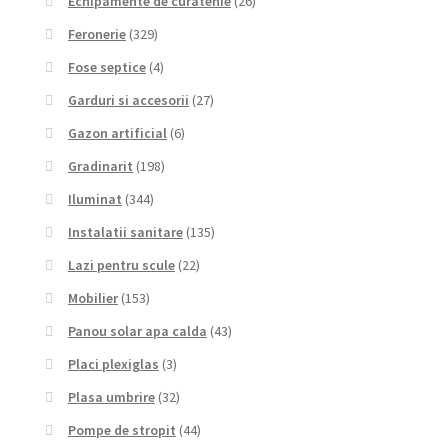
Echipamente de curatenie
(26)
Feronerie
(329)
Fose septice
(4)
Garduri si accesorii
(27)
Gazon artificial
(6)
Gradinarit
(198)
Iluminat
(344)
Instalatii sanitare
(135)
Lazi pentru scule
(22)
Mobilier
(153)
Panou solar apa calda
(43)
Placi plexiglas
(3)
Plasa umbrire
(32)
Pompe de stropit
(44)