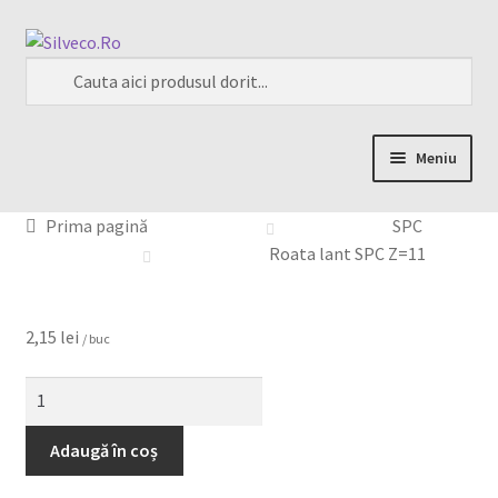
Meniu
Home
Prima pagină
SPC
Roata lant SPC Z=11
Despre
Magazin
2,15
lei
/ buc
My account
Contact
Adaugă în coș