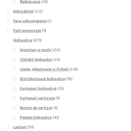
Redresoare
(26)
Erbicidator
(121)
Fara subcategorie
(1)
Fulii universale
(9)
Hidraulica
(670)
Armaturi si mufe
(252)
Cilindrii hidraulici
(10)
Cuple, Adaptoare si Ocheti
(166)
Distribuitoare hidraulice
(95)
Furtunuri hidraulice
(26)
Furtunuri sertizate
(9)
Masini de sertizat
(8)
Pompe hidraulice
(42)
Lanturi
(50)