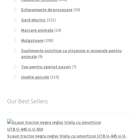
Echipamente de procesare
(30)
Gard electric
(321)
Marcare animale
(24)
Mulgatoare
(208)
Suplimente nutritive cu vitamine si minerale pentru
animale
(9)
Tun pentru speriat pasari
(7)
Unelte apicole
(210)
Our Best Sellers
Scaun tractor negru reglaj triplu cu amortizor UTB U-445 si U-