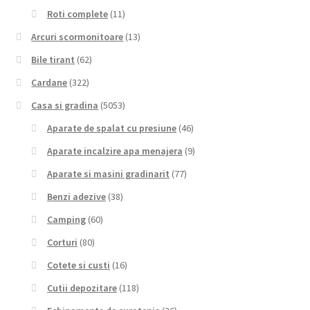
Roti complete
(11)
Arcuri scormonitoare
(13)
Bile tirant
(62)
Cardane
(322)
Casa si gradina
(5053)
Aparate de spalat cu presiune
(46)
Aparate incalzire apa menajera
(9)
Aparate si masini gradinarit
(77)
Benzi adezive
(38)
Camping
(60)
Corturi
(80)
Cotete si custi
(16)
Cutii depozitare
(118)