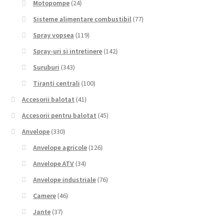
Motopompe
(24)
Sisteme alimentare combustibil
(77)
Spray vopsea
(119)
Spray-uri si intretinere
(142)
Suruburi
(343)
Tiranti centrali
(100)
Accesorii balotat
(41)
Accesorii pentru balotat
(45)
Anvelope
(330)
Anvelope agricole
(126)
Anvelope ATV
(34)
Anvelope industriale
(76)
Camere
(46)
Jante
(37)