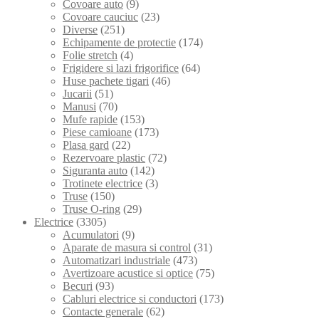
Covoare auto
(9)
Covoare cauciuc
(23)
Diverse
(251)
Echipamente de protectie
(174)
Folie stretch
(4)
Frigidere si lazi frigorifice
(64)
Huse pachete tigari
(46)
Jucarii
(51)
Manusi
(70)
Mufe rapide
(153)
Piese camioane
(173)
Plasa gard
(22)
Rezervoare plastic
(72)
Siguranta auto
(142)
Trotinete electrice
(3)
Truse
(150)
Truse O-ring
(29)
Electrice
(3305)
Acumulatori
(9)
Aparate de masura si control
(31)
Automatizari industriale
(473)
Avertizoare acustice si optice
(75)
Becuri
(93)
Cabluri electrice si conductori
(173)
Contacte generale
(62)