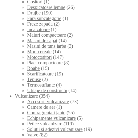
Cositori
(1)
Despicatoare lemne
(26)
Drujbe
(190)
Fara subcategorie
(1)
Freze zapada
(2)
Incalzitoare
(1)
Maiuri compactoare
(2)
Masini de sapat
(14)
Masini de tuns iarba
(3)
Mori cereale
(14)
Motocositori
(147)
Placi compactoare
(8)
Roabe
(15)
Scarificatoare
(19)
Tepuse
(2)
Termosuflante
(4)
Utilaje de constructii
(14)
Vulcanizare
(354)
Accesorii vulcanizare
(73)
Camere de aer
(1)
Contragreutati jante
(55)
Echipamente vulcanizare
(5)
Petice vulcanizare
(119)
Solutii si adezivi vulcanizare
(19)
Valve
(82)