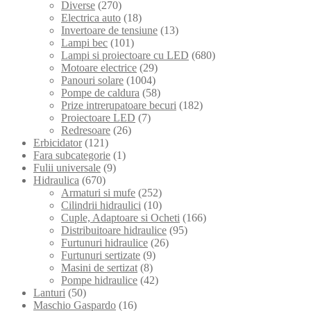
Diverse
(270)
Electrica auto
(18)
Invertoare de tensiune
(13)
Lampi bec
(101)
Lampi si proiectoare cu LED
(680)
Motoare electrice
(29)
Panouri solare
(1004)
Pompe de caldura
(58)
Prize intrerupatoare becuri
(182)
Proiectoare LED
(7)
Redresoare
(26)
Erbicidator
(121)
Fara subcategorie
(1)
Fulii universale
(9)
Hidraulica
(670)
Armaturi si mufe
(252)
Cilindrii hidraulici
(10)
Cuple, Adaptoare si Ocheti
(166)
Distribuitoare hidraulice
(95)
Furtunuri hidraulice
(26)
Furtunuri sertizate
(9)
Masini de sertizat
(8)
Pompe hidraulice
(42)
Lanturi
(50)
Maschio Gaspardo
(16)