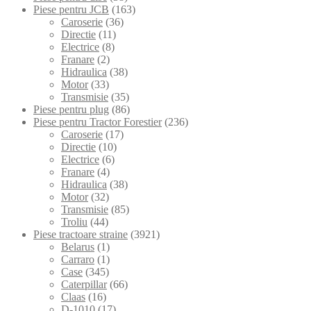
Piese pentru JCB
(163)
Caroserie
(36)
Directie
(11)
Electrice
(8)
Franare
(2)
Hidraulica
(38)
Motor
(33)
Transmisie
(35)
Piese pentru plug
(86)
Piese pentru Tractor Forestier
(236)
Caroserie
(17)
Directie
(10)
Electrice
(6)
Franare
(4)
Hidraulica
(38)
Motor
(32)
Transmisie
(85)
Troliu
(44)
Piese tractoare straine
(3921)
Belarus
(1)
Carraro
(1)
Case
(345)
Caterpillar
(66)
Claas
(16)
D-1010
(17)