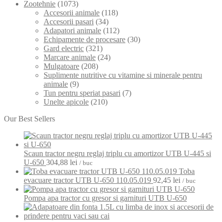
Zootehnie
(1073)
Accesorii animale
(118)
Accesorii pasari
(34)
Adapatori animale
(112)
Echipamente de procesare
(30)
Gard electric
(321)
Marcare animale
(24)
Mulgatoare
(208)
Suplimente nutritive cu vitamine si minerale pentru
animale
(9)
Tun pentru speriat pasari
(7)
Unelte apicole
(210)
Our Best Sellers
Scaun tractor negru reglaj triplu cu amortizor UTB U-445 si
U-650
304,88
lei
/ buc
Toba
evacuare tractor UTB U-650 110.05.019
92,45
lei
/ buc
Pompa apa tractor cu gresor si garnituri UTB U-650