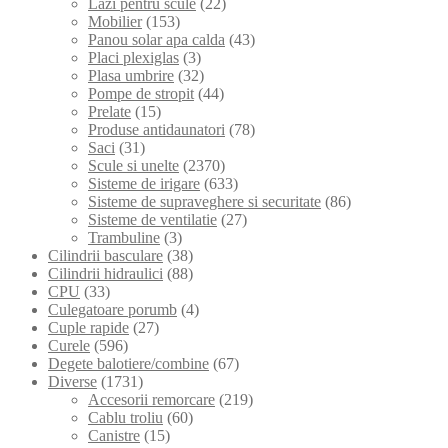
Lazi pentru scule
(22)
Mobilier
(153)
Panou solar apa calda
(43)
Placi plexiglas
(3)
Plasa umbrire
(32)
Pompe de stropit
(44)
Prelate
(15)
Produse antidaunatori
(78)
Saci
(31)
Scule si unelte
(2370)
Sisteme de irigare
(633)
Sisteme de supraveghere si securitate
(86)
Sisteme de ventilatie
(27)
Trambuline
(3)
Cilindrii basculare
(38)
Cilindrii hidraulici
(88)
CPU
(33)
Culegatoare porumb
(4)
Cuple rapide
(27)
Curele
(596)
Degete balotiere/combine
(67)
Diverse
(1731)
Accesorii remorcare
(219)
Cablu troliu
(60)
Canistre
(15)