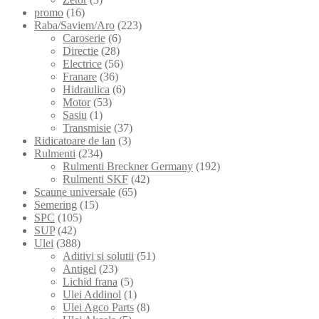
promo
(16)
Raba/Saviem/Aro
(223)
Caroserie
(6)
Directie
(28)
Electrice
(56)
Franare
(36)
Hidraulica
(6)
Motor
(53)
Sasiu
(1)
Transmisie
(37)
Ridicatoare de lan
(3)
Rulmenti
(234)
Rulmenti Breckner Germany
(192)
Rulmenti SKF
(42)
Scaune universale
(65)
Semering
(15)
SPC
(105)
SUP
(42)
Ulei
(388)
Aditivi si solutii
(51)
Antigel
(23)
Lichid frana
(5)
Ulei Addinol
(1)
Ulei Agco Parts
(8)