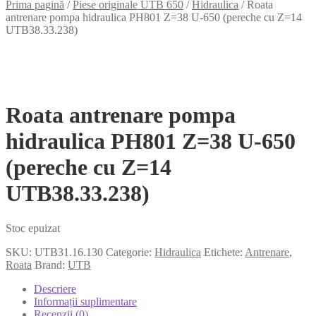
Prima pagină
/
Piese originale UTB 650
/
Hidraulica
/
Roata
antrenare pompa hidraulica PH801 Z=38 U-650 (pereche cu Z=14
UTB38.33.238)
Roata antrenare pompa
hidraulica PH801 Z=38 U-650
(pereche cu Z=14
UTB38.33.238)
Stoc epuizat
SKU:
UTB31.16.130
Categorie:
Hidraulica
Etichete:
Antrenare
,
Roata
Brand:
UTB
Descriere
Informații suplimentare
Recenzii (0)