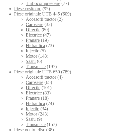
Turbocompresoare
(77)
Piese cositoare
(95)
Piese originale UTB 445
(609)
Accesorii tractor
(2)
Caroserie
(32)
Directie
(80)
Electrice
(47)
Franare
(19)
Hidraulica
(73)
Injectie
(5)
Motor
(148)
Sasiu
(6)
Transmisie
(197)
Piese originale UTB 650
(789)
Accesorii tractor
(4)
Caroserie
(65)
Directie
(101)
Electrice
(83)
Franare
(18)
Hidraulica
(74)
Injectie
(34)
Motor
(243)
Sasiu
(9)
Transmisie
(157)
Piese pentru disc
(38)