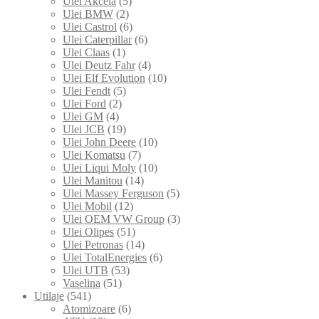
Ulei Akcela
(5)
Ulei BMW
(2)
Ulei Castrol
(6)
Ulei Caterpillar
(6)
Ulei Claas
(1)
Ulei Deutz Fahr
(4)
Ulei Elf Evolution
(10)
Ulei Fendt
(5)
Ulei Ford
(2)
Ulei GM
(4)
Ulei JCB
(19)
Ulei John Deere
(10)
Ulei Komatsu
(7)
Ulei Liqui Moly
(10)
Ulei Manitou
(14)
Ulei Massey Ferguson
(5)
Ulei Mobil
(12)
Ulei OEM VW Group
(3)
Ulei Olipes
(51)
Ulei Petronas
(14)
Ulei TotalEnergies
(6)
Ulei UTB
(53)
Vaselina
(51)
Utilaje
(541)
Atomizoare
(6)