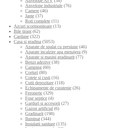
Anvelope ATV
(34)
Anvelope industriale
(76)
Camere
(46)
Jante
(37)
Roti complete
(11)
Arcuri scormonitoare
(13)
Bile tirant
(62)
Cardane
(322)
Casa si gradina
(5053)
Aparate de spalat cu presiune
(46)
Aparate incalzire apa menajera
(9)
Aparate si masini gradinarit
(77)
Benzi adezive
(38)
Camping
(60)
Corturi
(80)
Cotete si custi
(16)
Cutii depozitare
(118)
Echipamente de curatenie
(26)
Feronerie
(329)
Fose septice
(4)
Garduri si accesorii
(27)
Gazon artificial
(6)
Gradinarit
(198)
Iluminat
(344)
Instalatii sanitare
(135)