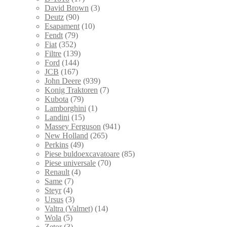
David Brown
(3)
Deutz
(90)
Esapament
(10)
Fendt
(79)
Fiat
(352)
Filtre
(139)
Ford
(144)
JCB
(167)
John Deere
(939)
Konig Traktoren
(7)
Kubota
(79)
Lamborghini
(1)
Landini
(15)
Massey Ferguson
(941)
New Holland
(265)
Perkins
(49)
Piese buldoexcavatoare
(85)
Piese universale
(70)
Renault
(4)
Same
(7)
Steyr
(4)
Ursus
(3)
Valtra (Valmet)
(14)
Wola
(5)
Zetor
(3)