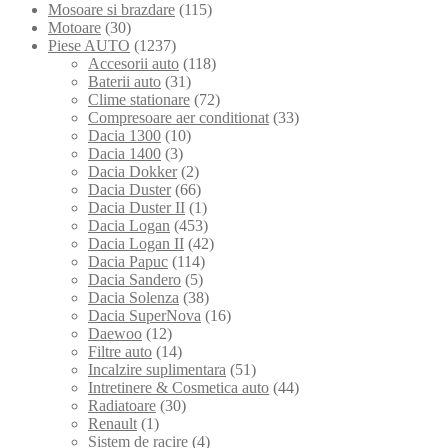
Mosoare si brazdare
(115)
Motoare
(30)
Piese AUTO
(1237)
Accesorii auto
(118)
Baterii auto
(31)
Clime stationare
(72)
Compresoare aer conditionat
(33)
Dacia 1300
(10)
Dacia 1400
(3)
Dacia Dokker
(2)
Dacia Duster
(66)
Dacia Duster II
(1)
Dacia Logan
(453)
Dacia Logan II
(42)
Dacia Papuc
(114)
Dacia Sandero
(5)
Dacia Solenza
(38)
Dacia SuperNova
(16)
Daewoo
(12)
Filtre auto
(14)
Incalzire suplimentara
(51)
Intretinere & Cosmetica auto
(44)
Radiatoare
(30)
Renault
(1)
Sistem de racire
(4)