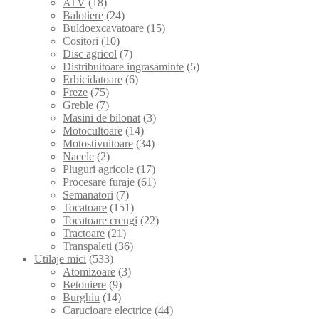
ATV
(18)
Balotiere
(24)
Buldoexcavatoare
(15)
Cositori
(10)
Disc agricol
(7)
Distribuitoare ingrasaminte
(5)
Erbicidatoare
(6)
Freze
(75)
Greble
(7)
Masini de bilonat
(3)
Motocultoare
(14)
Motostivuitoare
(34)
Nacele
(2)
Pluguri agricole
(17)
Procesare furaje
(61)
Semanatori
(7)
Tocatoare
(151)
Tocatoare crengi
(22)
Tractoare
(21)
Transpaleti
(36)
Utilaje mici
(533)
Atomizoare
(3)
Betoniere
(9)
Burghiu
(14)
Carucioare electrice
(44)