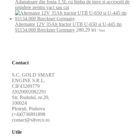
Adapatoare din fonta 1.5L cu limba de inox si accesorii de
prindere pentru vaci sau cai
Alternator 12V 35Ah tractor UTB U-650 si U-445 tip
91134.000 Breckner Germany
280,29
lei
/ buc
Contact
S.C. GOLD SMART
ENGINE S.R.L.
CIF43289779
J2020002082291
Str. Rudului, nr.20,
100024
Ploiești, Prahova
(+4)0736891898
contact@silveco.ro
Utile