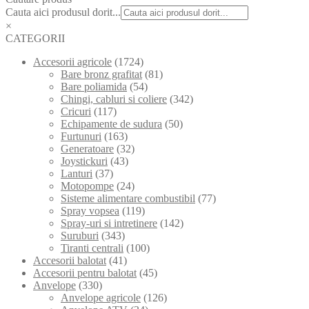
Cauta aici produsul dorit...
×
CATEGORII
Accesorii agricole
(1724)
Bare bronz grafitat
(81)
Bare poliamida
(54)
Chingi, cabluri si coliere
(342)
Cricuri
(117)
Echipamente de sudura
(50)
Furtunuri
(163)
Generatoare
(32)
Joystickuri
(43)
Lanturi
(37)
Motopompe
(24)
Sisteme alimentare combustibil
(77)
Spray vopsea
(119)
Spray-uri si intretinere
(142)
Suruburi
(343)
Tiranti centrali
(100)
Accesorii balotat
(41)
Accesorii pentru balotat
(45)
Anvelope
(330)
Anvelope agricole
(126)